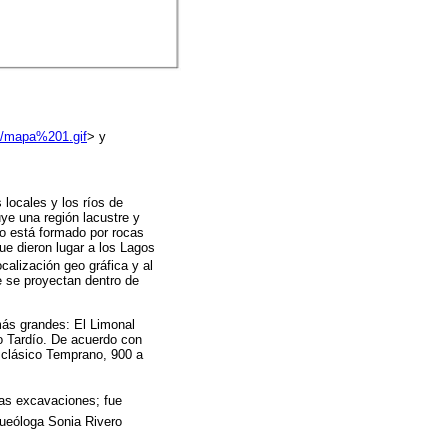
M/mapa%201.gif
> y
 locales y los ríos de
uye una región lacustre y
lo está formado por rocas
ue dieron lugar a los Lagos
ocalización geo gráfica y al
ue se proyectan dentro de
 más grandes: El Limonal
co Tardío. De acuerdo con
osclásico Temprano, 900 a
as excavaciones; fue
queóloga Sonia Rivero