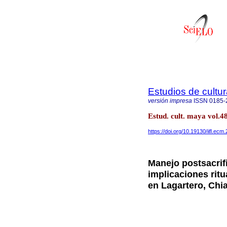
Estudios de cultu
versión impresa
ISSN
0185-
Estud. cult. maya vol.
https://doi.org/10.19130/iifl.ec
Manejo postsacrif
implicaciones ritu
en Lagartero, Chi