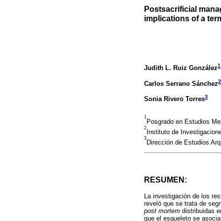
Postsacrificial man
implications of a ter
1
Judith L. Ruiz González
2
Carlos Serrano Sánchez
3
Sonia Rivero Torres
1
Posgrado en Estudios M
2
Instituto de Investigaci
3
Dirección de Estudios Ar
RESUMEN:
La investigación de los re
reveló que se trata de se
post mortem
distribuidas 
que el esqueleto se asocia