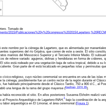
rtero. Tomado de
Documents/2015/Publicaciones%20y%20congresos%202015/Lagartero,%20REC
ió este nombre por la ciénega de Lagartero, que es alimentada por manantiales
entes superiores del río Grijalva, que corren de este a oeste. El sitio constit
atos marinos del Mesozoico Superior y el Terciario Inferior Medio. El subsue
cos de relieve variado: agujeros, dolinas y hendiduras en forma de cráteres, q
. El sitio está rodeado por una vegetación baja de selva tropical, debido a su l
a caliente. Gran parte de él está localizado en pequeñas islas y penínsulas q
ro cívico-religioso, cuyo núcleo ceremonial se encuentra en una de las islas
de la ciénega; posiblemente fue un centro rector de la región durante el Clási
s, fue habitado principalmente desde el Clásico Tardío, 750 a 900 d.C., al P
Kaufman, 1974: 85
abló una lengua de la rama del grupo mayense (
).
había reconocido el sitio. En años posteriores Susanna Ekholm realizó vari
3
io al Proyecto Arqueológico de Lagartero-INAH,
bajo la coordinación de la ar
u labor arqueológica en El Limonar, el área ceremonial (
Figura 1
).