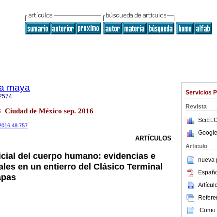
ra maya
Servicios 
2574
Revista
48 Ciudad de México sep. 2016
SciELO
m.2016.48.757
Google
ARTÍCULOS
Articulo
icial del cuerpo humano: evidencias e
nueva p
ales en un entierro del Clásico Terminal
Españo
apas
Artícu
Referen
Como c