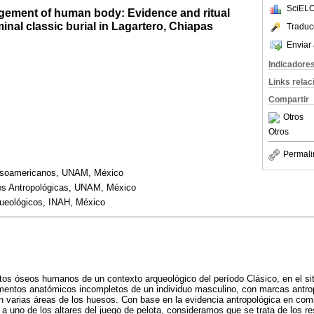
SciELO
agement of human body: Evidence and ritual
minal classic burial in Lagartero, Chiapas
Traduc
Enviar 
Indicadore
Links rela
Compartir
Otros
Otros
Permali
esoamericanos, UNAM, México
ones Antropológicas, UNAM, México
queológicos, INAH, México
stos óseos humanos de un contexto arqueológico del período Clásico, en el sit
gmentos anatómicos incompletos de un individuo masculino, con marcas antr
en varias áreas de los huesos. Con base en la evidencia antropológica en com
 a uno de los altares del juego de pelota, consideramos que se trata de los r