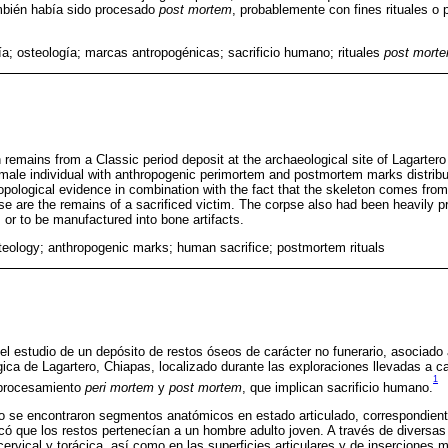
ambién había sido procesado
post mortem
, probablemente con fines rituales o p
ía; osteología; marcas antropogénicas; sacrificio humano; rituales
post mort
 remains from a Classic period deposit at the archaeological site of Lagarter
ale individual with anthropogenic perimortem and postmortem marks distribut
pological evidence in combination with the fact that the skeleton comes from 
se are the remains of a sacrificed victim. The corpse also had been heavily
s or to be manufactured into bone artifacts.
teology; anthropogenic marks; human sacrifice; postmortem rituals
el estudio de un depósito de restos óseos de carácter no funerario, asociado 
gica de Lagartero, Chiapas, localizado durante las exploraciones llevadas a c
1
n procesamiento
peri mortem
y
post mortem
, que implican sacrificio humano.
co se encontraron segmentos anatómicos en estado articulado, correspondien
dicó que los restos pertenecían a un hombre adulto joven. A través de divers
cervical y torácica, así como en las superficies articulares y de inserciones