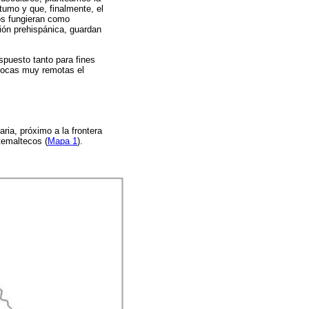
umo y que, finalmente, el
tos fungieran como
ión prehispánica, guardan
spuesto tanto para fines
pocas muy remotas el
ria, próximo a la frontera
temaltecos (
Mapa 1
).