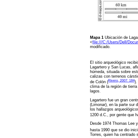
Mapa 1
Ubicación de Laga
<
file:///C:/Users/Dell/
modificado.
El sitio arqueológico recib
Lagartero y San Lucas, aflu
húmeda, situada sobre estr
calizas con terrenos cársti
Rivero, 2007: 184
de Colón (
)
clima de la región de tierr
lagos.
Lagartero fue un gran cent
(Limonar), en la parte sur 
los hallazgos arqueológico
1200 d.C., por gente que h
Desde 1974 Thomas Lee ya 
hasta 1990 que se dio inic
Torres, quien ha centrado s