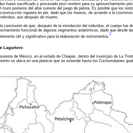
viduo fuese sacrificado y procesado
post mortem
para su aprovechamiento póst
l muro posterior del altar sureste del juego de pelota. Es posible que los res
 construcción siguiera en pie, dado que los huesos, de acuerdo a la cosmovis
l individuo, aún después de muerto.
la conclusión de que, después de la inmolación del individuo, el cuerpo fue di
ovechamiento funcional de algunos segmentos anatómicos, dado que desde é
2
emento útil y significativo para la elaboración de instrumentos.
de Lagartero
 sureste de México, en el estado de Chiapas, dentro del municipio de La Trinita
iento se ubica en una planicie que se extiende hasta los Cuchumatanes gua