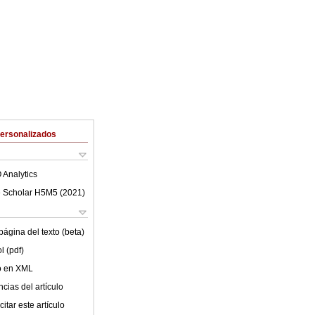
Personalizados
 Analytics
 Scholar H5M5 (
2021
)
ágina del texto (beta)
l (pdf)
lo en XML
cias del artículo
itar este artículo