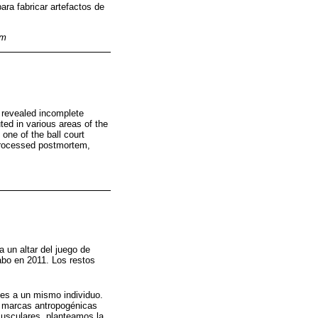
ara fabricar artefactos de
em
o revealed incomplete
ed in various areas of the
one of the ball court
 processed postmortem,
a un altar del juego de
abo en 2011. Los restos
tes a un mismo individuo.
as marcas antropogénicas
 musculares, planteamos la