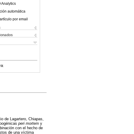
 Analytics
ción automática
artículo por email
s
cionados
nk
io de Lagartero, Chiapas,
opogénicas
peri mortem
y
binación con el hecho de
estos de una víctima