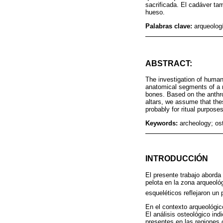
sacrificada. El cadáver t
hueso.
Palabras clave:
arqueolog
ABSTRACT:
The investigation of human
anatomical segments of a m
bones. Based on the anthro
altars, we assume that the
probably for ritual purpose
Keywords:
archeology; os
INTRODUCCIÓN
El presente trabajo aborda 
pelota en la zona arqueoló
esqueléticos reflejaron u
En el contexto arqueológi
El análisis osteológico in
presentes en las regiones 