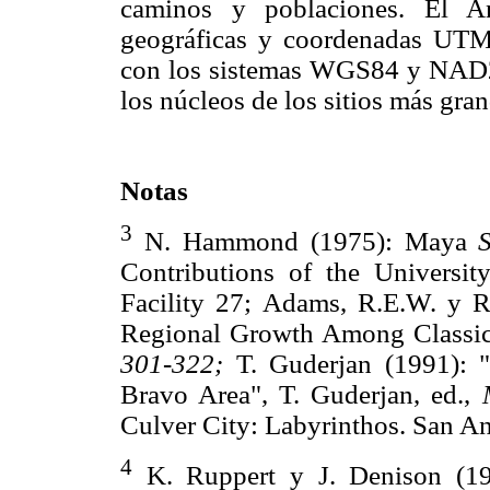
caminos y poblaciones. El A
geográficas y coordenadas UTM d
con los sistemas WGS84 y NAD27
los núcleos de los sitios más gran
Notas
3
N. Hammond (1975): Maya
Contributions of the Universit
Facility 27; Adams, R.E.W. y R.
Regional Growth Among Classi
301-322;
T. Guderjan (1991): "
Bravo Area", T. Guderjan, ed.,
Culver City: Labyrinthos. San A
4
K. Ruppert y J. Denison (1