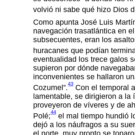
volvió ni sabe qué hizo Dios d
Como apunta José Luis Martín
navegación trasatlántica en el 
subsecuentes, eran los asaltos
huracanes que podían termina
eventualidad los trece galos 
supieron por dónde navegaba
inconvenientes se hallaron una
43
Cozumel”.
Con el temporal 
lamentable, se dirigieron a la 
proveyeron de víveres y de ah
44
Polé;
el mal tiempo hundió 
dejó a los náufragos a su sue
el norte, muy pronto se topa