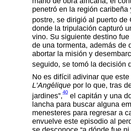
mano de obra africana, el cont
penetró en la región caribeña 
postre, se dirigió al puerto d
donde la tripulación capturó 
vino. Su siguiente destino fu
de una tormenta, además de di
abortar la misión y desembarc
seguido, se tomó la decisión d
No es difícil adivinar que este
L’Ang
é
lique
por lo que, tras d
40
jardines”,
el capitán y una 
lancha para buscar alguna em
menesteres para regresar a ca
envuelve este episodio al perd
se desconoce “a dónde fue ni