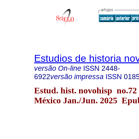
Estudios de historia n
versão On-line
ISSN
2448-
6922
versão impressa
ISSN
018
Estud. hist. novohisp no.72
México Jan./Jun. 2025 Epu