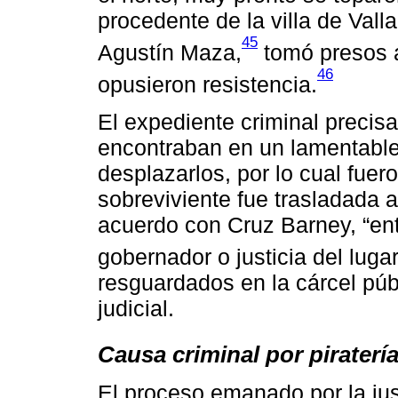
procedente de la villa de Vall
45
Agustín Maza,
tomó presos a
46
opusieron resistencia.
El expediente criminal precis
encontraban en un lamentable
desplazarlos, por lo cual fue
sobreviviente fue trasladada 
acuerdo con Cruz Barney, “entr
gobernador o justicia del lugar
resguardados en la cárcel púb
judicial.
Causa criminal por piraterí
El proceso emanado por la jus