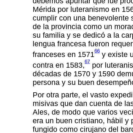
debemos apuntar que fue proce
Mérida por luteranismo en 156
cumplir con una benevolente s
de la provincia como un mora
su familia y se dedicó a la ca
lengua francesa fueron requeri
66
franceses en 1571
y existe 
67
contra en 1583,
por luteranis
décadas de 1570 y 1590 demue
persona y su buen desempeño
Por otra parte, el vasto exped
misivas que dan cuenta de las
Ales, de modo que varios veci
era un buen cristiano, hábil y
fungido como cirujano del bar