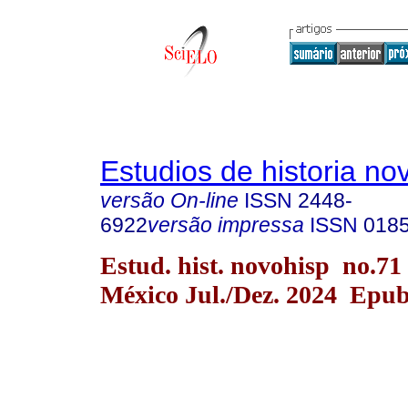
Estudios de historia n
versão On-line
ISSN
2448-
6922
versão impressa
ISSN
018
Estud. hist. novohisp no.71
México Jul./Dez. 2024 Epu