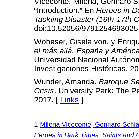
Viceconte, Milena, Gennaro 
“Introduction.” En
Heroes in Da
Tackling Disaster (16th-17th C
doi:10.52056/9791254693025.
Wobeser, Gisela von, y Enrique
el más allá. España y América
Universidad Nacional Autónom
Investigaciones Históricas, 20
Wunder, Amanda.
Baroque Sev
Crisis
. University Park: The P
2017. [
Links
]
1
Milena Viceconte, Gennaro Schia
Heroes in Dark Times: Saints and Of