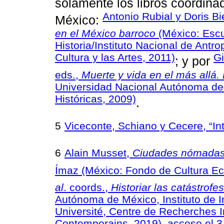
solamente los libros coordina
Antonio Rubial y Doris Bi
México:
en el México barroco
(México: Escu
Historia/Instituto Nacional de Antr
Cultura y las Artes, 2011)
Gi
; y por
eds.,
Muerte y vida en el más allá.
Universidad Nacional Autónoma de 
Históricas, 2009)
.
5
Viceconte, Schiano y Cecere, “In
6
Alain Musset,
Ciudades nómadas
Ímaz (México: Fondo de Cultura E
al
. coords.,
Historiar las catástrofes
Autónoma de México, Instituto de 
Université, Centre de Recherches I
Contemporains, 2019), acceso el 