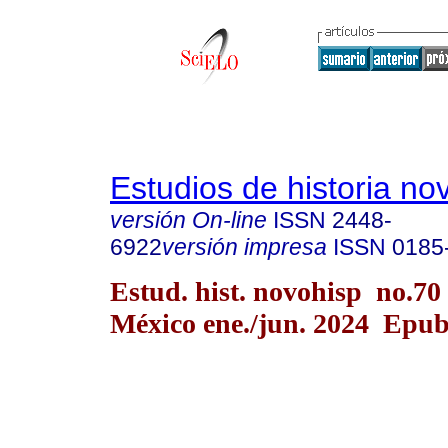
Estudios de historia n
versión On-line
ISSN
2448-
6922
versión impresa
ISSN
0185
Estud. hist. novohisp no.70
México ene./jun. 2024 Epu