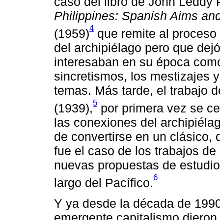
caso del libro de John Leddy
Philippines: Spanish Aims an
4
(1959)
que remite al proceso
del archipiélago pero que dej
interesaban en su época como 
sincretismos, los mestizajes y
temas. Más tarde, el trabajo 
5
(1939),
por primera vez se ce
las conexiones del archipiéla
de convertirse en un clásico,
fue el caso de los trabajos d
nuevas propuestas de estudio
6
largo del Pacífico.
Y ya desde la década de 1990
emergente capitalismo dieron