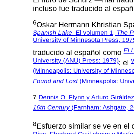
incluso fue traducido al espa
6
Oskar Hermann Khristian Spat
Spanish Lake
. El volumen 1,
The P
University of Minnesota Press, 197
El 
traducido al español como
University (ANU) Press: 1979)
; el
(Minneapolis: University of Minnes
Found and Lost
(Minneapolis: Unive
7
Dennis O. Flynn y Arturo Girálde
16th Century
(Farnham: Ashgate, 2
8
Esfuerzo similar se ve en el 
Ríos, Eberhard Crail­ sheim y María