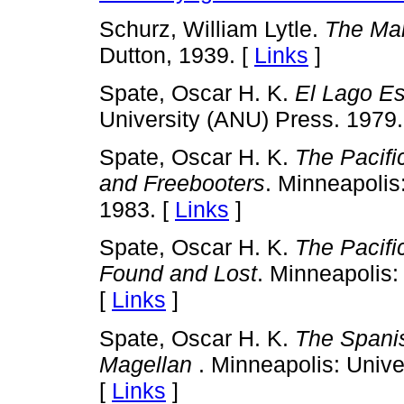
Schurz, William Lytle.
The Man
Dutton, 1939. [
Links
]
Spate, Oscar H. K.
El Lago E
University (ANU) Press. 1979.
Spate, Oscar H. K.
The Pacifi
and Freebooters
. Minneapolis
1983. [
Links
]
Spate, Oscar H. K.
The Pacifi
Found and Lost
. Minneapolis:
[
Links
]
Spate, Oscar H. K.
The Spani
Magellan
. Minneapolis: Unive
[
Links
]