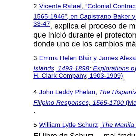
2
Vicente Rafael, “Colonial Contract
1565-1946”, en Capistrano-Baker y
33-47
, explica el proceso de m
que inició durante el protecto
donde uno de los cambios más 
3
Emma Helen Blair y James Alexa
Islands, 1493-1898: Explorations 
H. Clark Company, 1903-1909)
.
4
John Leddy Phelan,
The Hispaniz
Filipino Responses, 1565-1700
(Mad
.
5
William Lytle Schurz,
The Manila
El libro de Schurz —mal trad