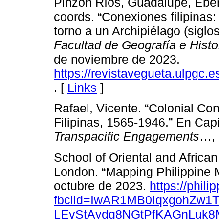
Pinzón Ríos, Guadalupe, Eber
coords. “Conexiones filipinas:
torno a un Archipiélago (siglo
Facultad de Geografía e Histo
de noviembre de 2023.
https://revistavegueta.ulpgc.e
. [
Links
]
Rafael, Vicente. “Colonial Con
Filipinas, 1565-1946.” En Cap
Transpacific Engagements
…, 
School of Oriental and Africa
London. “Mapping Philippine M
octubre de 2023.
https://phil
fbclid=IwAR1MB0IqxgohZw1
LEvStAydg8NGtPfKAGnLuk8