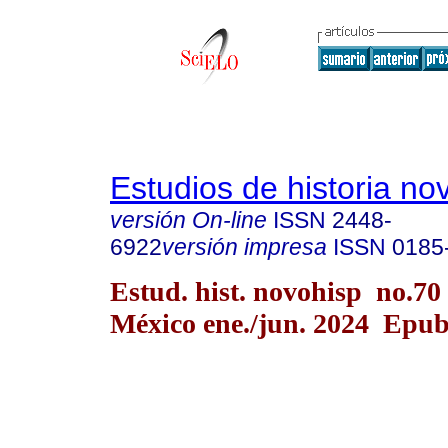
Estudios de historia n
versión On-line
ISSN
2448-
6922
versión impresa
ISSN
0185
Estud. hist. novohisp no.70
México ene./jun. 2024 Epu