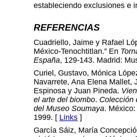
estableciendo exclusiones e i
REFERENCIAS
Cuadriello, Jaime y Rafael Ló
México-Tenochtitlan.” En
Torn
España
, 129-143. Madrid: Mu
Curiel, Gustavo, Mónica López
Navarrete, Ana Elena Mallet, 
Espinosa y Juan Pineda.
Vien
el arte del biombo
.
Colección 
del Museo Soumaya
. México
1999. [
Links
]
García Sáiz, María Concepci