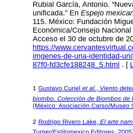
Rubial García, Antonio. “Nue
unificada.” En
Espejo mexica
115. México: Fundación Migu
Económica/Consejo Nacional pa
Acceso el 30 de octubre de 2
https://www.cervantesvirtual.
imgenes-de-una-identidad-uni
87f0-fd3cfe188248_5.html
. [
1
Gustavo Curiel
et al.
,
Viento deten
biombo
.
Colección de Biombos de 
(México: Asociación Carso/Museo
2
Rodrigo Rivero Lake,
El arte nam
Turner/Estilomexico Editores, 2005