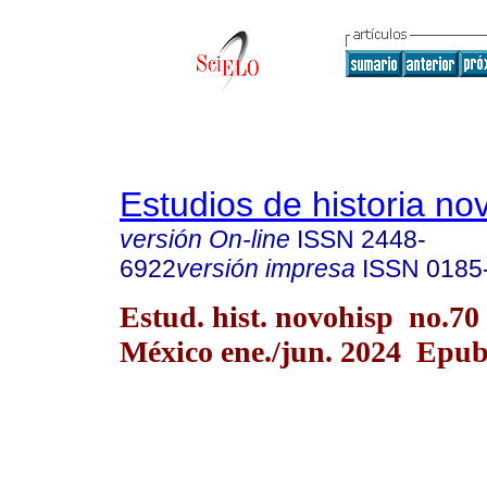
Estudios de historia n
versión On-line
ISSN
2448-
6922
versión impresa
ISSN
0185
Estud. hist. novohisp no.70
México ene./jun. 2024 Epu