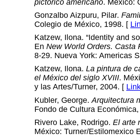
pictórico americano
. México: O
Gonzalbo Aizpuru, Pilar.
Famil
Colegio de México, 1998. [
Li
Katzew, Ilona. “Identity and so
En
New World Orders. Casta P
8-29. Nueva York: Americas So
Katzew, Ilona.
La pintura de c
el México del siglo XVIII
. Méx
y las Artes/Turner, 2004. [
Lin
Kubler, George.
Arquitectura 
Fondo de Cultura Económica,
Rivero Lake, Rodrigo.
El arte
México: Turner/Estilomexico E