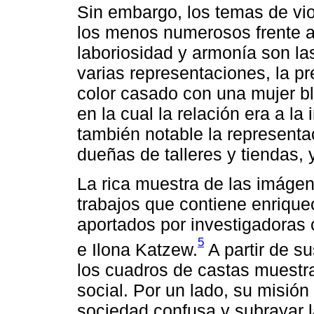
Sin embargo, los temas de vio
los menos numerosos frente a
laboriosidad y armonía son l
varias representaciones, la p
color casado con una mujer bl
en la cual la relación era a la
también notable la representa
dueñas de talleres y tiendas, 
La rica muestra de las imágen
trabajos que contiene enrique
aportados por investigadoras
5
e Ilona Katzew.
A partir de s
los cuadros de castas muestr
social. Por un lado, su misió
sociedad confusa y subrayar l