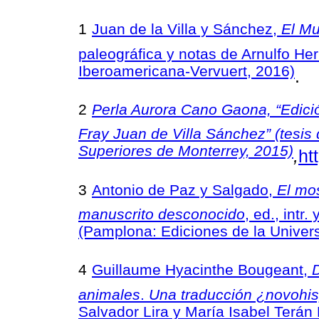
1
Juan de la Villa y Sánchez,
El Mu
paleográfica y notas de Arnulfo He
Iberoamericana-Vervuert, 2016)
.
2
Perla Aurora Cano Gaona, “Edici
Fray Juan de Villa Sánchez” (tesis 
Superiores de Monterrey, 2015)
,
ht
3
Antonio de Paz y Salgado,
El mo
manuscrito desconocido
, ed., int
(Pamplona: Ediciones de la Univer
4
Guillaume Hyacinthe Bougeant,
D
animales
.
Una traducción ¿novohi
Salvador Lira y María Isabel Terán