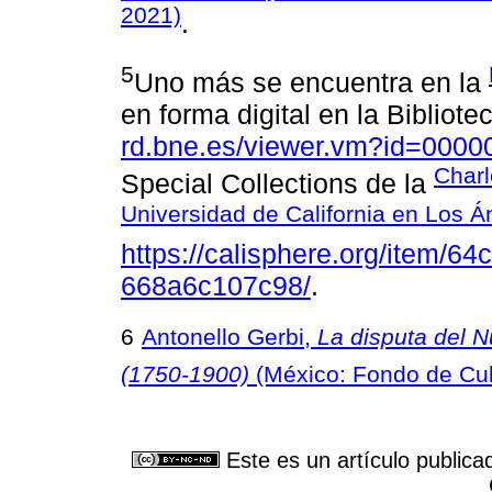
2021)
.
5
Uno más se encuentra en la
en forma digital en la Bibliote
rd.bne.es/viewer.vm?id=000
Charl
Special Collections de la
Universidad de California en Los Á
https://calisphere.org/item/
668a6c107c98/
.
6
Antonello Gerbi,
La disputa del 
(1750-1900)
(México: Fondo de Cul
Este es un artículo publica