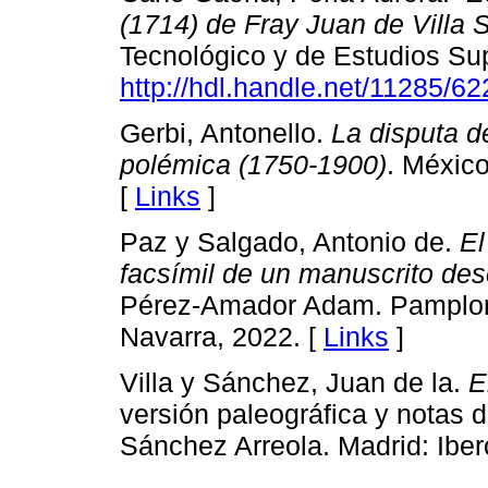
(1714) de Fray Juan de Villa
Tecnológico y de Estudios Su
http://hdl.handle.net/11285/6
Gerbi, Antonello.
La disputa d
polémica (1750-1900)
. Méxic
[
Links
]
Paz y Salgado, Antonio de.
El
facsímil de un manuscrito de
Pérez-Amador Adam. Pamplona
Navarra, 2022. [
Links
]
Villa y Sánchez, Juan de la.
E
versión paleográfica y notas d
Sánchez Arreola. Madrid: Ibe