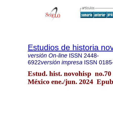
Estudios de historia n
versión On-line
ISSN
2448-
6922
versión impresa
ISSN
0185
Estud. hist. novohisp no.70
México ene./jun. 2024 Epu