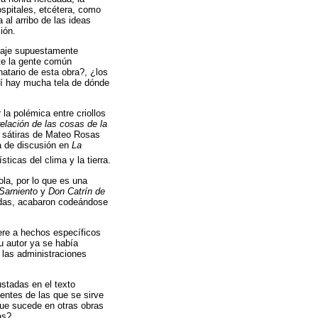
ospitales, etcétera, como
al arribo de las ideas
ión.
guaje supuestamente
nte la gente común
atario de esta obra?, ¿los
hí hay mucha tela de dónde
la polémica entre criollos
elación de las cosas de la
s sátiras de Mateo Rosas
a de discusión en
La
ticas del clima y la tierra.
ola, por lo que es una
 Sarniento
y
Don Catrín de
adas, acabaron codeándose
iere a hechos específicos
u autor ya se había
e las administraciones
ustadas en el texto
uentes de las que se sirve
 que sucede en otras obras
as?