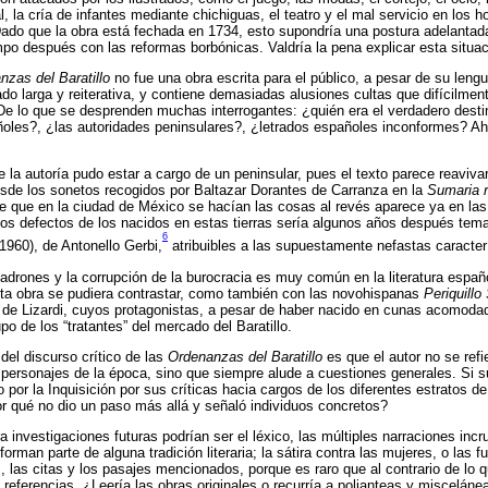
, la cría de infantes mediante chichiguas, el teatro y el mal servicio en los h
Dado que la obra está fechada en 1734, esto supondría una postura adelantada 
empo después con las reformas borbónicas. Valdría la pena explicar esta situac
nzas del Baratillo
no fue una obra escrita para el público, a pesar de su len
do larga y reiterativa, y contiene demasiadas alusiones cultas que difícilme
De lo que se desprenden muchas interrogantes: ¿quién era el verdadero destin
oles?, ¿las autoridades peninsulares?, ¿letrados españoles inconformes? A
la autoría pudo estar a cargo de un peninsular, pues el texto parece reavivar 
esde los sonetos recogidos por Baltazar Dorantes de Carranza en la
Sumaria r
e que en la ciudad de México se hacían las cosas al revés aparece ya en la
os defectos de los nacidos en estas tierras sería algunos años después tem
6
1960), de Antonello Gerbi,
atribuibles a las supuestamente nefastas caracterís
s ladrones y la corrupción de la burocracia es muy común en la literatura españ
esta obra se pudiera contrastar, como también con las novohispanas
Periquillo
de Lizardi, cuyos protagonistas, a pesar de haber nacido en cunas acomod
o de los “tratantes” del mercado del Baratillo.
del discurso crítico de las
Ordenanzas del Baratillo
es que el autor no se ref
 a personajes de la época, sino que siempre alude a cuestiones generales. Si s
 por la Inquisición por sus críticas hacia cargos de los diferentes estratos d
por qué no dio un paso más allá y señaló individuos concretos?
a investigaciones futuras podrían ser el léxico, las múltiples narraciones incr
orman parte de alguna tradición literaria; la sátira contra las mujeres, o las f
s, las citas y los pasajes mencionados, porque es raro que al contrario de lo
 referencias. ¿Leería las obras originales o recurría a polianteas y misceláne