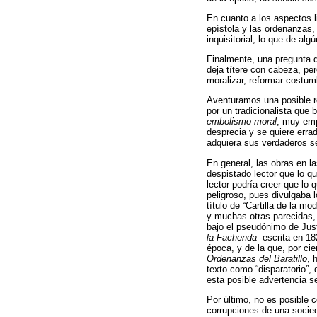
En cuanto a los aspectos li
epístola y las ordenanzas,
inquisitorial, lo que de al
Finalmente, una pregunta q
deja títere con cabeza, p
moralizar, reformar costumb
Aventuramos una posible r
por un tradicionalista que 
embolismo moral
, muy emp
desprecia y se quiere erra
adquiera sus verdaderos sen
En general, las obras en la
despistado lector que lo qu
lector podría creer que lo 
peligroso, pues divulgaba l
título de “Cartilla de la m
y muchas otras parecidas,
bajo el pseudónimo de Jus
la Fachenda
-escrita en 1
época, y de la que, por ci
Ordenanzas del Baratillo
, 
texto como “disparatorio”, 
esta posible advertencia se
Por último, no es posible 
corrupciones de una socied