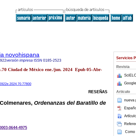
ria novohispana
Servicios 
6922
versión impresa
ISSN
0185-2523
Revista
no.70 Ciudad de México ene./jun. 2024 Epub 05-Abr-
SciELO
Google
486922e.2024.70.77800
Articulo
RESEÑAS
nueva p
 Colmenares,
Ordenanzas del Baratillo de
Españo
Artícu
Referen
-0003-0644-4975
Como c