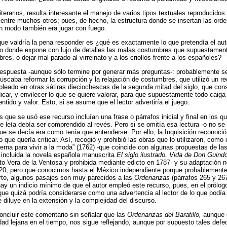
terarios, resulta interesante el manejo de varios tipos textuales reproducidos 
 entre muchos otros; pues, de hecho, la estructura donde se insertan las ord
gún modo también era jugar con fuego.
ue valdría la pena responder es ¿qué es exactamente lo que pretendía el aut
ero donde expone con lujo de detalles las malas costumbres que supuestamen
res, o dejar mal parado al virreinato y a los criollos frente a los españoles?
espuesta -aunque sólo termine por generar más preguntas-: probablemente se 
buscaba reformar la corrupción y la relajación de costumbres, que utilizó un re
leado en otras sátiras dieciochescas de la segunda mitad del siglo, que consi
dicar, y envilecer lo que se quiere valorar, para que supuestamente todo caiga
tido y valor. Esto, si se asume que el lector advertiría el juego.
s que se usó ese recurso incluían una frase o párrafos inicial y final en los qu
e leía debía ser comprendido al revés. Pero si se omitía esa lectura -o no se 
que se decía era como tenía que entenderse. Por ello, la Inquisición reconoci
o que quería criticar. Así, recogió y prohibió las obras que lo utilizaron, como
oderna para vivir a la moda” (1762) -que coincide con algunas propuestas de la
 incluida la novela española manuscrita
El siglo ilustrado. Vida de Don Guind
to Vera de la Ventosa y prohibida mediante edicto en 1787- y su adaptación
820, pero que conocimos hasta el México independiente porque probablemente
erto, algunos pasajes son muy parecidos a las
Ordenanzas
(párrafos 265 y 267
hay un indicio mínimo de que el autor empleó este recurso, pues, en el prólogo, 
que quizá podría considerarse como una advertencia al lector de lo que podía 
 diluye en la extensión y la complejidad del discurso.
concluir este comentario sin señalar que las
Ordenanzas del Baratillo,
aunque c
ad lejana en el tiempo, nos sigue reflejando, aunque por supuesto tales defe