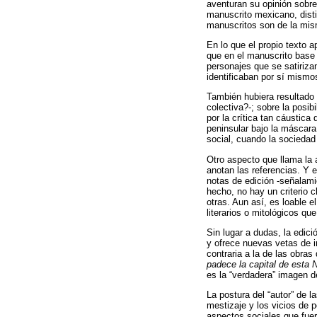
aventuran su opinión sobre
manuscrito mexicano, distin
manuscritos son de la mis
En lo que el propio texto a
que en el manuscrito base 
personajes que se satirizan
identificaban por sí mismo
También hubiera resultado 
colectiva?-; sobre la posi
por la crítica tan cáustica 
peninsular bajo la máscara
social, cuando la sociedad
Otro aspecto que llama la 
anotan las referencias. Y 
notas de edición -señalamie
hecho, no hay un criterio 
otras. Aun así, es loable e
literarios o mitológicos q
Sin lugar a dudas, la edici
y ofrece nuevas vetas de i
contraria a la de las obra
padece la capital de esta
es la “verdadera” imagen d
La postura del “autor” de l
mestizaje y los vicios de p
aspectos sociales que fuero