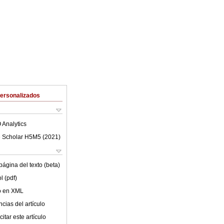
Personalizados
 Analytics
 Scholar H5M5 (
2021
)
ágina del texto (beta)
l (pdf)
lo en XML
cias del artículo
itar este artículo