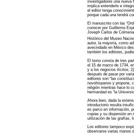
investigadores una nueva f
implica entenderlo e integr
el editor tenga conocimient
porque cada una tendrá cons
El manuscrito con las “Ord
conocer por Guillermo Esp
Joseph Carlos de Colmenare
Histórico del Museo Nacio
autor, la mayoría, como adv
avecindado en México desp
también los editores, pudier
El texto consta de tres par
el 15 de marzo de 1734, en
y a los negocios ilícitos; 2
después de pasar por varias
editores son “las constituc
novohispanos y propone, co
religión mientras hace lo c
hermandad es “la Universida
Ahora bien, dada la extensi
introductorio resulta insufi
es parco en información, p
copias y su dispersión en r
utilización de las grafías, 
Los editores tampoco expon
observarse varias manos o 