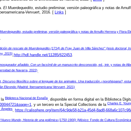
a.
El Muerdequedito
, estudio preliminar, versión paleográfica y notas de Arnul
Iberoamericana-Vervuert, 2016. [
Links
]
 Muerdequedito
, estudio preliminar, versión paleográfica y notas de Arnulfo Herrera y Flora 
.
ción de rescate de Muerdequedito (1714) de Fray Juan de Villa Sánchez” (tesis doctoral, Ins
ey, 2015)
,
http://hdl.handle.net/11285/622453
.
mosqueador añadido. Con un facsímil de un manuscrito desconocido
, ed., intr. y notas de 
versidad de Navarra, 2022)
.
t,
Discurso filosófico sobre el lenguaje de los animales
.
Una traducción ¿novohispana?
, estu
rán Elizondo (Madrid: Iberoamericana-Vervuert, 2021)
.
Biblioteca Nacional de España
 la
, disponible en forma digital en la Biblioteca Digi
Charles E. Young
0000044721&page=1
, y un tercero en la Special Collections de la
s Ángeles
,
https://calisphere.org/item/64c9de58-b21a-45d4-8ad8-668a6c107c98
el Nuevo Mundo, Historia de una polémica (1750-1900)
(México: Fondo de Cultura Económica