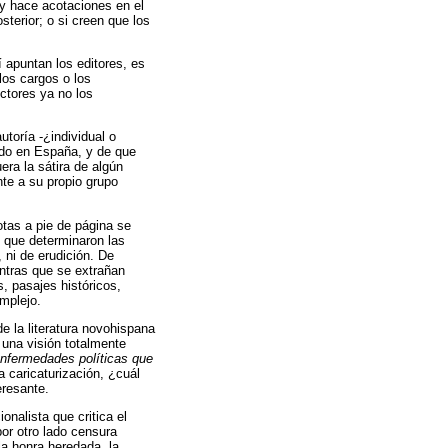
 y hace acotaciones en el
sterior; o si creen que los
í apuntan los editores, es
los cargos o los
ectores ya no los
toría -¿individual o
tado en España, y de que
uera la sátira de algún
nte a su propio grupo
otas a pie de página se
s que determinaron las
 ni de erudición. De
entras que se extrañan
s, pasajes históricos,
mplejo.
e la literatura novohispana
 una visión totalmente
nfermedades políticas que
la caricaturización, ¿cuál
eresante.
onalista que critica el
por otro lado censura
la honra heredada, la