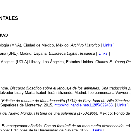
NTALES
IVO
ología (MNA), Ciudad de México, México.
Archivo Histórico
[
Links
]
paña (BNE), Madrid, España.
Biblioteca Digital Hispánica
[
Links
]
os Angeles (UCLA) Library, Los Ángeles, Estados Unidos.
Charles E. Young Re
inthe.
Discurso filosófico sobre el lenguaje de los animales
.
Una traducción 
 Salvador Lira y María Isabel Terán Elizondo. Madrid: Iberoamericana-Vervuert
 “
Edición de rescate de Muerdequedito (1714) de Fray Juan de Villa Sánchez
 Superiores de Monterrey, 2015.
http://hdl.handle.net/11285/622453
. [
Links
]
a del Nuevo Mundo, Historia de una polémica (1750-1900)
. México: Fondo de
.
El mosqueador añadido. Con un facsímil de un manuscrito desconocido
, ed
na: Ediciones de la Universidad de Navarra, 2022. [
Links
]