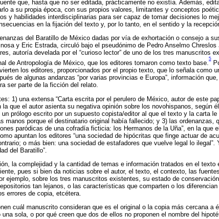
uente que, hasta que no ser editada, prácticamente no existía. Además, edit
arlo a su propia época, con sus propios valores, limitantes y conceptos poétic
os y habilidades interdisciplinarias para ser capaz de tomar decisiones lo me
ecuencias en la fijación del texto y, por lo tanto, en el sentido y la recepció
enanzas del Baratillo de México dadas por vía de exhortación o consejo a su
inosa y Eric Estrada, circuló bajo el pseudónimo de Pedro Anselmo Chreslo
s, autoría develada por el “curioso lector” de uno de los tres manuscritos exi
5
nal de Antropología de México, que los editores tomaron como texto base.
Po
ierten los editores, proporcionados por el propio texto, que lo señala como un
ués de algunas andanzas “por varias provincias e Europa”, información que
a ser parte de la ficción del relato.
tes: 1) una extensa “Carta escrita por el perulero de México, autor de este pa
 la que el autor asienta su negativa opinión sobre los novohispanos, según é
) un prólogo escrito por un supuesto copista/editor al que el texto y la carta l
 manos porque el destinatario original había fallecido; y 3) las ordenanzas, 
iones paródicas de una cofradía ficticia: los Hermanos de la Uña”, en la que el
mo apuntan los editores “una sociedad de hipócritas que finge actuar de acue
ontrario; o más bien: una sociedad de estafadores que vuelve legal lo ilegal”.
d del Baratillo”.
ón, la complejidad y la cantidad de temas e información tratados en el texto e
ciente, pues si bien da noticias sobre el autor, el texto, el contexto, las fuente
or ejemplo, sobre los tres manuscritos existentes, su estado de conservación,
epositorios tan lejanos, o las características que comparten o los diferencian
los errores de copia, etcétera.
en cuál manuscrito consideran que es el original o la copia más cercana a é
una sola, o por qué creen que dos de ellos no proponen el nombre del hipoté