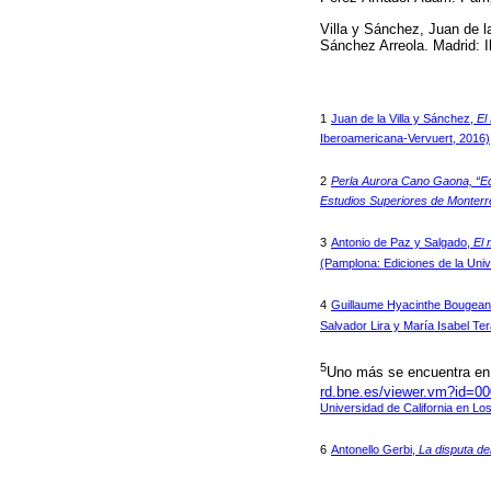
Villa y Sánchez, Juan de l
Sánchez Arreola. Madrid: 
1
Juan de la Villa y Sánchez,
El
Iberoamericana-Vervuert, 2016)
2
Perla Aurora Cano Gaona, “Edi
Estudios Superiores de Monterr
3
Antonio de Paz y Salgado,
El 
(Pamplona: Ediciones de la Uni
4
Guillaume Hyacinthe Bougean
Salvador Lira y María Isabel Te
5
Uno más se encuentra en
rd.bne.es/viewer.vm?id=
Universidad de California en Lo
6
Antonello Gerbi,
La disputa d