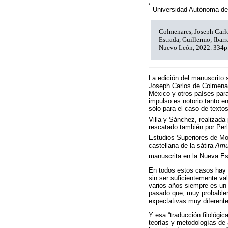
*
Universidad Autónoma de
Colmenares, Joseph Carlo
Estrada, Guillermo; Ibar
Nuevo León, 2022. 334p
La edición del manuscrito
Joseph Carlos de Colmenar
México y otros países para
impulso es notorio tanto e
sólo para el caso de textos
Villa y Sánchez, realizada 
rescatado también por Perl
Estudios Superiores de Mo
castellana de la sátira
Amus
manuscrita en la Nueva Esp
En todos estos casos hay q
sin ser suficientemente va
varios años siempre es un l
pasado que, muy probablem
expectativas muy diferente
Y esa “traducción filológic
teorías y metodologías de 