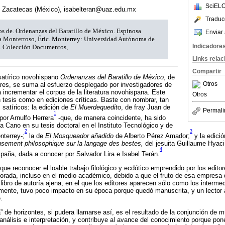
SciELO
 Zacatecas (México), isabelteran@uaz.edu.mx
Traduc
s de. Ordenanzas del Baratillo de México. Espinosa
Enviar 
ra Monterroso, Éric. Monterrey: Universidad Autónoma de
Indicadore
. Colección Documentos,
Links rela
Compartir
 satírico novohispano
Ordenanzas del Baratillo de México
, de
Otros
es, se suma al esfuerzo desplegado por investigadores de
 incrementar el corpus de la literatura novohispana. Este
Otros
n tesis como en ediciones críticas. Baste con nombrar, tan
 satíricos: la edición de
El Muerdequedito
, de fray Juan de
Permali
1
por Arnulfo Herrera
-que, de manera coincidente, ha sido
a Cano en su tesis doctoral en el Instituto Tecnológico y de
2
3
nterrey-;
la de
El Mosqueador añadido
de Alberto Pérez Amador;
y la edició
ement philosophique sur la langage des bestes,
del jesuita Guillaume Hyaci
4
aña, dada a conocer por Salvador Lira e Isabel Terán.
ue reconocer el loable trabajo filológico y ecdótico emprendido por los editor
lorada, incluso en el medio académico, debido a que el fruto de esa empresa
ibro de autoría ajena, en el que los editores aparecen sólo como los intermed
ente, tuvo poco impacto en su época porque quedó manuscrita, y un lector a
.
a” de horizontes, si pudera llamarse así, es el resultado de la conjunción de 
análisis e interpretación, y contribuye al avance del conocimiento porque pon