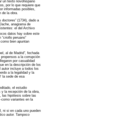
ar un texto novohispano
os, por lo que requiere que
jor informadas posibles,
n de la obra.
s doctores” (1734), dado a
s Jache, anagrama de
stentes: el del Archivo
cos datos hay sobre este
 “criollo peruano”
, como bien apuntan
pel, al de Madrid”, fechada
l propensos a la corrupción
e llegaron por casualidad
que en la descripción de los
 autor incluye a todos los
rdo a la legalidad y la
 Y la sede de esa
ditado, el estudio
s y la recepción de la obra,
 las hipótesis sobre las
 -como variantes en la
l, ni si en cada uno pueden
tico autor. Tampoco