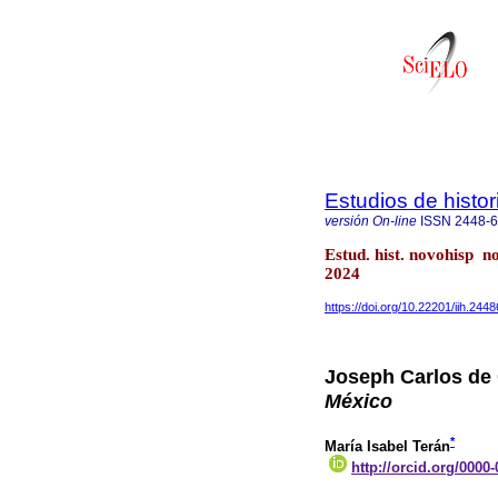
Estudios de histo
versión On-line
ISSN
2448-
Estud. hist. novohisp 
2024
https://doi.org/10.22201/iih.24
Joseph Carlos de
México
*
María Isabel Terán
http://orcid.org/0000