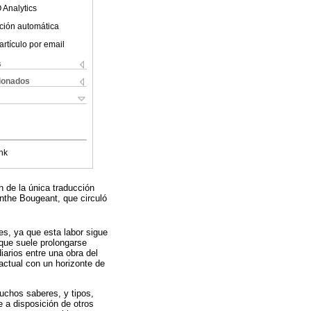
 Analytics
ción automática
artículo por email
s
cionados
nk
n de la única traducción
nthe Bougeant, que circuló
es, ya que esta labor sigue
 que suele prolongarse
iarios entre una obra del
ctual con un horizonte de
muchos saberes, y tipos,
e a disposición de otros