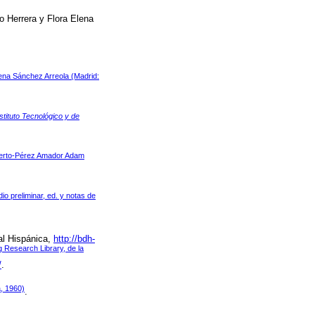
fo Herrera y Flora Elena
Elena Sánchez Arreola (Madrid:
tituto Tecnológico y de
Alberto-Pérez Amador Adam
dio preliminar, ed. y notas de
tal Hispánica,
http://bdh-
 Research Library, de la
/
.
, 1960)
.