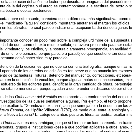
 si la anotación del anónimo lector que descifra el anagrama del pseudónimo
ta de la del copista o el autor, es contemporánea a la escritura del texto o po
ma época o copias posteriores.
porta sobre este asunto, pareciera que la diferencia más significativa, como s
-el mexicano- “alguien” consideró importante anotar en el margen los oficios, 
 en los párrafos, lo cual parece indicar una recepción tardía donde algunos l
s.
importante conocer un poco más sobre la compleja urdimbre de la supuesta au
bilidad de que, como el texto mismo señala, estuviera preparado para ser edi
del virreinato y los criollos, y la postura claramente proespañola, en realidad f
 de un criollo peruano, porque pareciera paradójico que cuestione tan durame
 peruana debió haber sido muy parecida.
atención de la edición es que no cuenta con una bibliografía, aunque en las n
el apartado de los criterios de edición es tan breve que no anuncia las razone
nto de tachaduras, roturas, deterioro del manuscrito, correcciones, etcétera-,
claro en la definición de vocablos, porque algunas notas son innecesarias, mi
l esfuerzo de los editores para identificar la gran cantidad de obras, personaje
ue se citan o mencionan, porque ayudan a comprender un discurso de por sí co
ón de las
Ordenanzas del Baratillo
es un aporte a la conformación del corpus d
nvestigación de las cuales señalamos algunas. Por ejemplo, el texto propone
s que exaltan la “Grandeza mexicana”, aunque semejante a la descrita en las
E
 Nueva España
, de Hipólito Villarroel (1787), de modo que, entre la apología y 
e la Nueva España? El cotejo de ambas posturas literarias podría resultar int
as
Ordenanzas
es muy ambigua, porque si bien por un lado parecería un tradici
ersonas, grupos e instituciones -pese a que podrían aplicarse a otros lares-, 
n atacados por los ilustrados, como el juego, las modas, el cortejo, el ocio, 