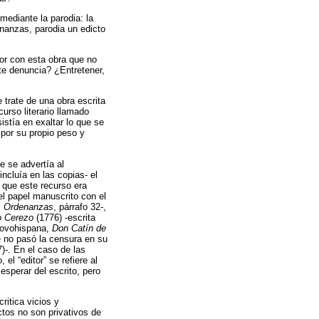
mediante la parodia: la
enanzas, parodia un edicto
or con esta obra que no
te denuncia? ¿Entretener,
trate de una obra escrita
curso literario llamado
stía en exaltar lo que se
 por su propio peso y
e se advertía al
incluía en las copias- el
ó que este recurso era
 el papel manuscrito con el
s
Ordenanzas
, párrafo 32-,
o Cerezo
(1776) -escrita
 novohispana,
Don Catín de
 no pasó la censura en su
)-. En el caso de las
el “editor” se refiere al
esperar del escrito, pero
ritica vicios y
ctos no son privativos de