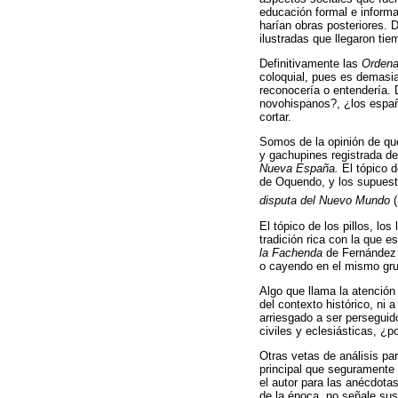
educación formal e informal
harían obras posteriores. 
ilustradas que llegaron ti
Definitivamente las
Ordena
coloquial, pues es demasia
reconocería o entendería. 
novohispanos?, ¿los españ
cortar.
Somos de la opinión de que 
y gachupines registrada d
Nueva España.
El tópico d
de Oquendo, y los supuest
disputa del Nuevo Mundo
(
El tópico de los pillos, lo
tradición rica con la que 
la Fachenda
de Fernández 
o cayendo en el mismo grup
Algo que llama la atención 
del contexto histórico, ni
arriesgado a ser perseguido
civiles y eclesiásticas, ¿
Otras vetas de análisis par
principal que seguramente f
el autor para las anécdota
de la época, no señale sus