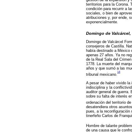
territorios para la Corona.
condición para recurrir a l
sociales, o bien de aprove
atribuciones y, por ende, 
exponencialmente.
Domingo de Valcárcel,
Domingo de Valcárcel Form
consejeros de Castilla. Na
había destinado a México d
apenas 27 años. Ya no regr
de la Real Sala del Crimen
1778. La muerte del marqué
años y que sumó a las muc
14
tribunal mexicano.
A pesar de haber vivido la 
indisciplina y la conflict
auditor general de guerra.
sobre su falta de interés e
ordenación del territorio d
desatendiera otros asuntos 
pues, a la reconfiguración 
tinerfeño Carlos de Franqu
Hombre de talante problem
de una causa que le confr