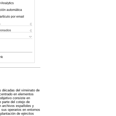
 Analytics
ción automática
artículo por email
s
cionados
nk
s décadas del virreinato de
 centrado en elementos
 objetivo consiste en
e parte del cotejo de
en archivos españoles y
 y sus operarios en entornos
plantación de ejércitos