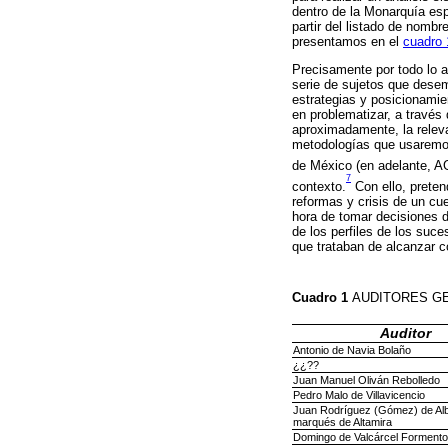
dentro de la Monarquía es
partir del listado de nomb
presentamos en el
cuadro 
Precisamente por todo lo 
serie de sujetos que desem
estrategias y posicionamien
en problematizar, a través
aproximadamente, la relevan
metodologías que usaremos 
de México (en adelante, AG
7
contexto.
Con ello, preten
reformas y crisis de un cu
hora de tomar decisiones de
de los perfiles de los suc
que trataban de alcanzar c
Cuadro 1
AUDITORES GE
Auditor
Antonio de Navia Bolaño
¿¿??
Juan Manuel Oliván Rebolledo
Pedro Malo de Villavicencio
Juan Rodríguez (Gómez) de Al
marqués de Altamira
Domingo de Valcárcel Formento