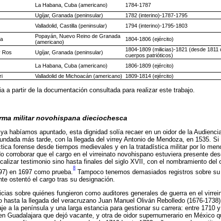
La Habana, Cuba (americano)
1784-1787
Ugíjar, Granada (peninsular)
1782 (interino)-1787-1795
Valladolid, Castilla (peninsular)
1794 (interino)-1795-1803
Popayán, Nuevo Reino de Granada
oa
1804-1806 (ejército)
(americano)
1804-1809 (milicias)-1821 (desde 1811 
y Ros
Ugíjar, Granada (peninsular)
cuerpos patrióticos)
La Habana, Cuba (americano)
1806-1809 (ejército)
i
Valladolid de Michoacán (americano)
1809-1814 (ejército)
 a partir de la documentación consultada para realizar este trabajo.
orma militar novohispana dieciochesca
a habíamos apuntado, esta dignidad solía recaer en un oidor de la Audiencia,
undada más tarde, con la llegada del virrey Antonio de Mendoza, en 1535. Si bi
áctica forense desde tiempos medievales y en la tratadística militar por lo m
o corroborar que el cargo en el virreinato novohispano estuviera presente des
lizar testimonio sino hasta finales del siglo XVII, con el nombramiento del o
8
97) en 1697 como prueba.
Tampoco tenemos demasiados registros sobre su la
e ostentó el cargo tras su designación.
ias sobre quiénes fungieron como auditores generales de guerra en el virrein
o hasta la llegada del veracruzano Juan Manuel Oliván Rebolledo (1676-1738)
je a la península y una larga estancia para gestionar su carrera: entre 1710
 en Guadalajara que dejó vacante, y otra de oidor supernumerario en México 