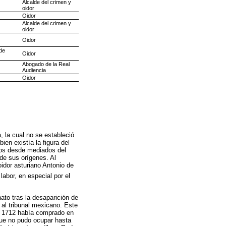
Alcalde del crimen y
oidor
Oidor
Alcalde del crimen y
oidor
Oidor
de
Oidor
Abogado de la Real
Audiencia
Oidor
 la cual no se estableció
en existía la figura del
enos desde mediados del
de sus orígenes. Al
idor asturiano Antonio de
bor, en especial por el
ato tras la desaparición de
 al tribunal mexicano. Este
 y 1712 había comprado en
que no pudo ocupar hasta