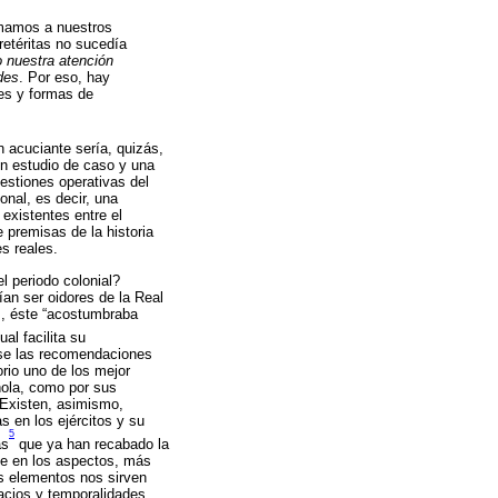
ximamos a nuestros
retéritas no sucedía
 nuestra atención
des
. Por eso, hay
nes y formas de
n acuciante sería, quizás,
un estudio de caso y una
uestiones operativas del
onal, es decir, una
existentes entre el
e premisas de la historia
es reales.
l periodo colonial?
ían ser oidores de la Real
ás, éste “acostumbraba
ual facilita su
irse las recomendaciones
orio uno de los mejor
añola, como por sus
. Existen, asimismo,
s en los ejércitos y su
5
as
que ya han recabado la
te en los aspectos, más
os elementos nos sirven
acios y temporalidades