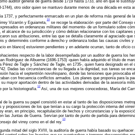
omo auditor general de guerra desde 1719 hasta 1733, año en que le sustituy
3-1744), otro oidor quien se mantuvo durante menos de una década en esta ase
acia 1737, y perfectamente enmarcado en un plan de reforma más general de l
10
rrey Vizarrón y Eguiarreta,
se recoge la elaboración -por parte del Consejo d
 expresados en ordenanzas militares del momento- de un formulario sobre cóm
a, el alcance de su jurisdicción y cómo debían relacionarse con los capitanes 
aron sus atribuciones, entre las que se detalla claramente al agraciado que 
is y determinéis conforme a derecho y ordenanza todas las causas civiles y 
pacio en blanco] estuvieren pendientes y en adelante ocurran, tanto de oficio 
ehacientes respecto de la labor desempeñada por un auditor de guerra los he
Juan Rodríguez de Albuerne (1696-1753) -quien había adquirido el título de ma
 Pérez de Tagle y Sánchez de Tagle, en 1735-, quien fuera designado en el c
742. Dadas las circunstancias de su llegada a la dignidad, sus tareas se enca
nsión hacia el septentrión novohispano, donde las tensiones que provocaba e
aban con frecuencia conflictos armados. Los planes que proponía para la pac
 su mayor aportación dentro de las actividades derivadas de la asesoría milita
12
por la historiografía.
Así, una de sus mejores conocedoras, María del Car
 de la guerra su papel consistió en estar al tanto de las disposiciones metro
s y proposiciones de los que tenían a su cargo la protección interna del virre
ey eran, en principio, recapitulación de hechos y circunstancias y la exposic
n las Juntas de Guerra. Servían por tanto de punto de partida para determinar
13
consejo del virrey como en el del rey.
egunda mitad del siglo XVIII, la auditoría de guerra había basado su quehacer 
del control sobre las huestes que se aventuraban a terrenos desconocidos par