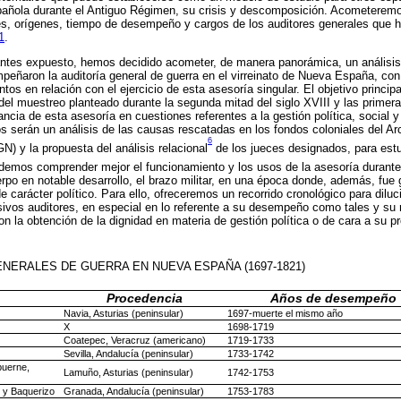
pañola durante el Antiguo Régimen, su crisis y descomposición. Acometeremo
res, orígenes, tiempo de desempeño y cargos de los auditores generales que
1
.
antes expuesto, hemos decidido acometer, de manera panorámica, un análisis 
peñaron la auditoría general de guerra en el virreinato de Nueva España, con
tos en relación con el ejercicio de esta asesoría singular. El objetivo princip
 del muestreo planteado durante la segunda mitad del siglo XVIII y las primer
cia de esta asesoría en cuestiones referentes a la gestión política, social y m
serán un análisis de las causas rescatadas en los fondos coloniales del Ar
6
N) y la propuesta del análisis relacional
de los jueces designados, para estu
demos comprender mejor el funcionamiento y los usos de la asesoría durante
erpo en notable desarrollo, el brazo militar, en una época donde, además, fue
 carácter político. Para ello, ofreceremos un recorrido cronológico para diluc
esivos auditores, en especial en lo referente a su desempeño como tales y su 
on la obtención de la dignidad en materia de gestión política o de cara a su p
NERALES DE GUERRA EN NUEVA ESPAÑA (1697-1821)
Procedencia
Años de desempeño
Navia, Asturias (peninsular)
1697-muerte el mismo año
X
1698-1719
Coatepec, Veracruz (americano)
1719-1733
Sevilla, Andalucía (peninsular)
1733-1742
buerne,
Lamuño, Asturias (peninsular)
1742-1753
 y Baquerizo
Granada, Andalucía (peninsular)
1753-1783