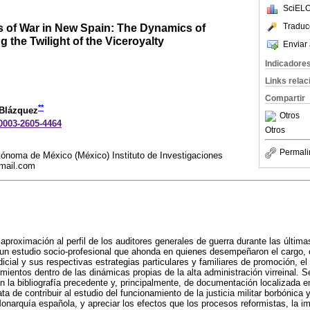
SciELO
s of War in New Spain: The Dynamics of
Traduc
ng the Twilight of the Viceroyalty
Enviar 
Indicadore
Links rela
Compartir
**
 Blázquez
Otros
-0003-2605-4464
Otros
Permali
ónoma de México (México) Instituto de Investigaciones
mail.com
aproximación al perfil de los auditores generales de guerra durante las última
 un estudio socio-profesional que ahonda en quienes desempeñaron el cargo,
udicial y sus respectivas estrategias particulares y familiares de promoción, el
mientos dentro de las dinámicas propias de la alta administración virreinal. S
 la bibliografía precedente y, principalmente, de documentación localizada 
ta de contribuir al estudio del funcionamiento de la justicia militar borbónica
Monarquía española, y apreciar los efectos que los procesos reformistas, la im