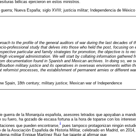
situras bélicas ejercieron en estos ministros.
 guerra; Nueva España; siglo XVIII; justicia militar; Independencia de México
oach to the profile of the general auditors of war during the last decades of 
cio-professional study that delves into those who held the post, focusing on e
 respective particular and family strategies for promotion, the objective is to 
high viceregal administration. We will start by collating information gathered 
from documentation found in Spanish and Mexican archives. In doing so, we se
f Bourbon military justice and its operatives in overseas environments within 
at reformist processes, the establishment of permanent armies or different wa
ew Spain, 18th century; military justice; Mexican war of Independence
 de guerra de la Monarquía española, asesores letrados que apoyaban a mando
 de su fuero, ha gozado de escasa fortuna a la hora de toparse con los interese
1
taciones que pueden encontrarse,
pues tampoco protagonizan ningún estudio
 de la Asociación Española de Historia Militar, celebrado en Madrid, en 2014, 
derna militar Enrique Martínez Ruiz fue tajante al afirmar que