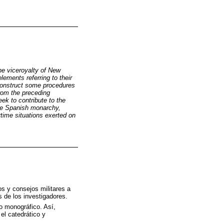
the viceroyalty of New
lements referring to their
reconstruct some procedures
from the preceding
ek to contribute to the
the Spanish monarchy,
rtime situations exerted on
s y consejos militares a
s de los investigadores.
 monográfico. Así,
el catedrático y