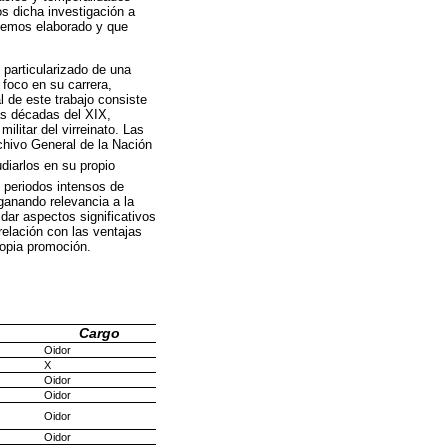
s dicha investigación a
 hemos elaborado y que
particularizado de una
 foco en su carrera,
al de este trabajo consiste
as décadas del XIX,
ilitar del virreinato. Las
chivo General de la Nación
diarlos en su propio
 periodos intensos de
 ganando relevancia a la
idar aspectos significativos
relación con las ventajas
ropia promoción.
Cargo
Oidor
X
Oidor
Oidor
Oidor
Oidor