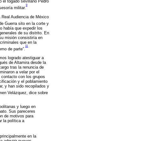
ó el togado sevillano Pedro
9
soría militar.
a Real Audiencia de México
e Guerra sito en la corte y
o había que expedir los
generales de su distrito. En
su misión consistiría en
criminales que en la
11
como de parte”.
mos logrado atestiguar a
rqués de Altamira desde la
argo tras la renuncia de
minaron a velar por el
l contacto con los grupos
ificación y el poblamiento
r, y han sido recopilados y
men Velázquez, dice sobre
politanas y luego en
inato. Sus pareceres
ión de motivos para
 la política a
principalmente en la
a adquirir nuevos