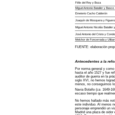
Félix del Rey y Boza
Miguel Antonio Bataller y Basco
Emeterio Cacho Calderón
Joaquín de Mosquera y Figuer
Miguel Antonio Nicolás Bataller 
José Antonio del Cristo y Conde
Melchor de Foncerrada y Ulibarr
FUENTE: elaboración propia
Antecedentes a la ref
Por norma general y como y
hasta el año 1527 y fue ref
auditor de guerra en la pr
siglo XVI, no hemos lograd
menos, no conseguimos loca
Navia Bolaño (
ca
. 1649-16
escaso tiempo que realment
No hemos hallado más notic
este individuo. Al menos n
personaje emprendió un via
Madrid una plaza de oidor