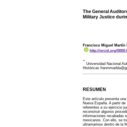
The General Auditor
Military Justice duri
Francisco Miguel Martín
http://orcid.org/0000
**
Universidad Nacional Aut
Históricas franmmarbla@g
RESUMEN
Este artículo presenta una 
Nueva España. A partir de
referentes a su ejercicio j
reconstruir algunos procedi
informaciones recabadas en
mexicanos. Con ello, se tra
ultramarinos dentro de la 