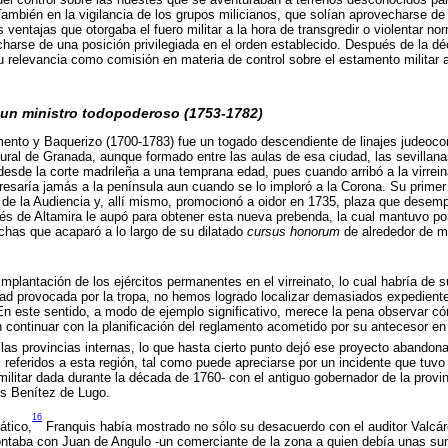
 También en la vigilancia de los grupos milicianos, que solían aprovecharse de
as ventajas que otorgaba el fuero militar a la hora de transgredir o violentar 
charse de una posición privilegiada en el orden establecido. Después de la d
su relevancia como comisión en materia de control sobre el estamento militar
 un ministro todopoderoso (1753-1782)
ento y Baquerizo (1700-1783) fue un togado descendiente de linajes judeoco
tural de Granada, aunque formado entre las aulas de esa ciudad, las sevillanas
esde la corte madrileña a una temprana edad, pues cuando arribó a la virrei
esaría jamás a la península aun cuando se lo imploró a la Corona. Su prime
 de la Audiencia y, allí mismo, promocionó a oidor en 1735, plaza que desemp
s de Altamira le aupó para obtener esta nueva prebenda, la cual mantuvo por
has que acaparó a lo largo de su dilatado
cursus honorum
de alrededor de me
implantación de los ejércitos permanentes en el virreinato, lo cual habría de
ividad provocada por la tropa, no hemos logrado localizar demasiados expedient
 En este sentido, a modo de ejemplo significativo, merece la pena observar 
n continuar con la planificación del reglamento acometido por su antecesor en 
e las provincias internas, lo que hasta cierto punto dejó ese proyecto abandon
referidos a esta región, tal como puede apreciarse por un incidente que tuvo 
militar dada durante la década de 1760- con el antiguo gobernador de la provi
is Benítez de Lugo.
16
ático,
Franquis había mostrado no sólo su desacuerdo con el auditor Valcárc
ontaba con Juan de Angulo -un comerciante de la zona a quien debía unas su