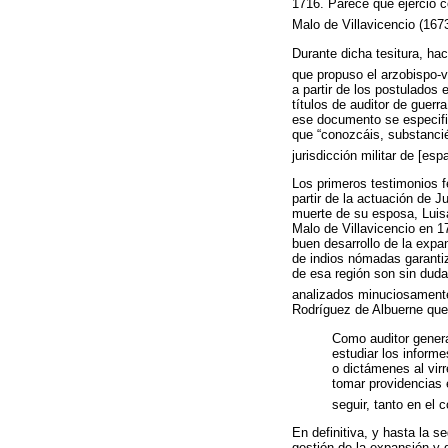
1716. Parece que ejerció c
Malo de Villavicencio (167
Durante dicha tesitura, h
que propuso el arzobispo-vi
a partir de los postulados
títulos de auditor de guerr
ese documento se especific
que “conozcáis, substancié
jurisdicción militar de [es
Los primeros testimonios f
partir de la actuación de 
muerte de su esposa, Luisa
Malo de Villavicencio en 1
buen desarrollo de la expa
de indios nómadas garantiz
de esa región son sin duda
analizados minuciosamente 
Rodríguez de Albuerne que
Como auditor general
estudiar los informe
o dictámenes al virr
tomar providencias e
seguir, tanto en el 
En definitiva, y hasta la s
gestión de la expansión y 