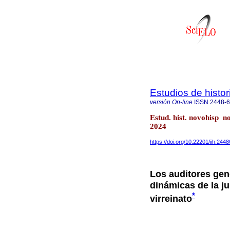
Estudios de histo
versión On-line
ISSN
2448-
Estud. hist. novohisp 
2024
https://doi.org/10.22201/iih.24
Los auditores gen
dinámicas de la ju
*
virreinato