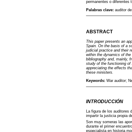
permanentes o diferentes te
Palabras clave:
auditor de
ABSTRACT
This paper presents an appr
Spain. On the basis of a so
judicial practice and their
within the dynamics of the 
bibliography and, mainly, 
study of the functioning o
appreciating the effects th
these ministers.
Keywords:
War auditor; N
INTRODUCCIÓN
La figura de los auditores
impartir la justicia propia
Son muy someras las apor
durante el primer encuentro
especialista en historia mo