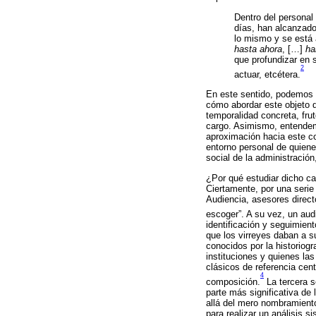
Dentro del personal
días, han alcanzado 
lo mismo y se está 
hasta ahora
, […]
ha
que profundizar en 
2
actuar, etcétera.
En este sentido, podemos a
cómo abordar este objeto d
temporalidad concreta, fru
cargo. Asimismo, entendemos
aproximación hacia este co
entorno personal de quienes
social de la administración
¿Por qué estudiar dicho ca
Ciertamente, por una serie 
Audiencia, asesores direct
escoger”. A su vez, un aud
identificación y seguimien
que los virreyes daban a s
conocidos por la historiog
instituciones y quienes la
clásicos de referencia cen
4
composición.
La tercera s
parte más significativa de
allá del mero nombramiento
para realizar un análisis 