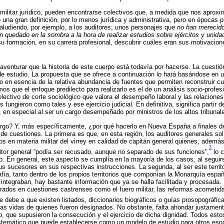
 militar jurídico, pueden encontrarse colectivos que, a medida que nos apro
una gran definición, por lo menos jurídica y administrativa, pero en épocas p
aludiendo, por ejemplo, a los auditores; unos personajes que
no han merecido
n quedado en la sombra a la hora de realizar estudios sobre ejércitos y unida
su formación, en su carrera profesional, descubrir cuáles eran sus motivacio
venturar que la historia de este cuerpo está todavía por hacerse. La cuestió
e estudio. La propuesta que se ofrece a continuación lo hará basándose en 
to en esencia de la relativa abundancia de fuentes que permiten reconstruir c
 que el enfoque predilecto para realizarlo es el de un análisis socio-profesi
lectivo de corte sociológico que valora el desempeño laboral y las relaciones 
 fungieron como tales y ese ejercicio judicial. En definitiva, significa partir d
, en especial al ser un cargo de­sempeñado por ministros de los altos tribunal
rgo? Y, más específicamente, ¿por qué hacerlo en Nueva España a finales de
de cuestiones. La primera es que, en esta región, los auditores generales sol
os en materia militar del virrey en calidad de capitán general quienes, adem
3
itor general “podía ser recusado, aunque no separado de sus funciones”,
lo c
to. En general, este aspecto se cumplía en la mayoría de los casos, al segu
us sucesores en sus respectivas instrucciones. La segunda, al ser este territ
rafía, tanto dentro de los propios territorios que componían la Monarquía esp
s integraban, hay bastante información que ya se halla facilitada y procesada
trados en cuestiones castrenses como el fuero militar, las reformas acometida
e debe a que existen listados, diccionarios biográficos o guías prosopográfic
 las vidas de quienes fueron designados. No obstante, falta ahondar justamen
, que supusieron la consecución y el ejercicio de dicha dignidad. Todos est
sistemático que puede establecerse como un modelo de estudio para otros esp