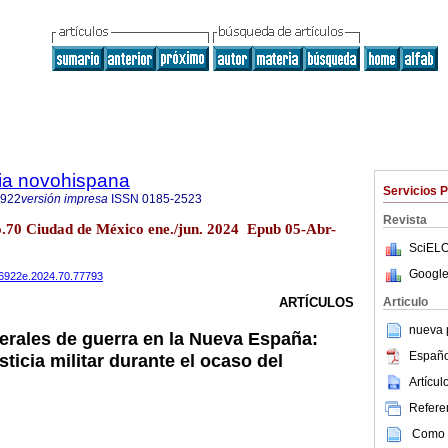
ria novohispana
Servicios 
6922
versión impresa
ISSN
0185-2523
Revista
no.70 Ciudad de México ene./jun. 2024 Epub 05-Abr-
SciELO
Google
486922e.2024.70.77793
Articulo
ARTÍCULOS
nueva p
erales de guerra en la Nueva España:
Españo
sticia militar durante el ocaso del
Artícu
Referen
Como c