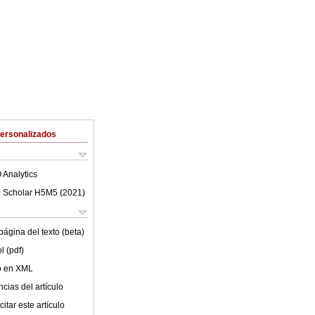
Personalizados
 Analytics
 Scholar H5M5 (
2021
)
ágina del texto (beta)
l (pdf)
lo en XML
cias del artículo
itar este artículo