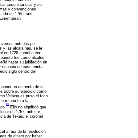
 las circunstancias y su
normas y convenciones
écada de 1760, sus
 aumentarían
nversos nutridos por
 y las alcalaínas, se le
nal en 1728 contaba con
r puesto fue como alcalde
eñó hasta su jubilación en
 espacio de casi treinta
dio siglo dentro del
 suponer un aumento de la
es sobre su ejercicio como
cómo Velázquez puso el foco
lo referente a la
15
ado.
Ello no significó que
lugar en 1757 -anterior,
ncia de Texas, el coronel
el a raíz de la resolución
mas de dinero por haber