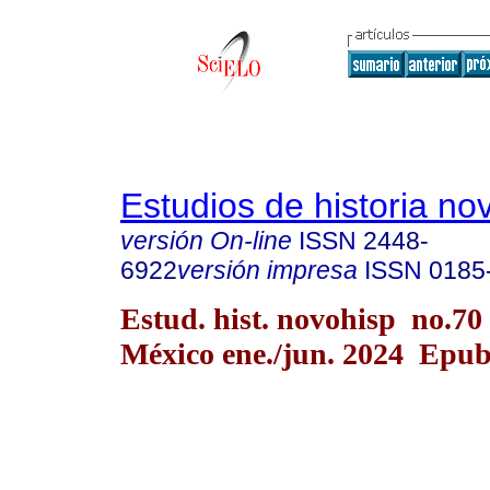
Estudios de historia n
versión On-line
ISSN
2448-
6922
versión impresa
ISSN
0185
Estud. hist. novohisp no.70
México ene./jun. 2024 Epu