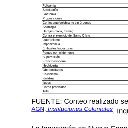
Poligamia
Solicitación
Blasfemia
Proposiciones
Confesante/celebrante sin órdenes
Sacrilegio
Herejía (mixta, formal)
Contra el ejercicio del Santo Oficio
Luteranismo
Impenitencia
Embustes/imposturas
Pactos con el demonio
Superstición
Francmasonería
Hechicería
Obscenidades
Calvinismo
Idolatría
Ilusos
Libros prohibidos
Total
FUENTE: Conteo realizado seg
AGN,
Instituciones Coloniales
, Inq