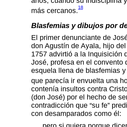
años, cuando su indisciplina y
18
más cercanos.
Blasfemias y dibujos por d
El primer denunciante de José
don Agustín de Ayala, hijo de
1757 advirtió a la Inquisició
José, profesa en el convento 
esquela llena de blasfemias y
que parecía ir envuelta una ho
contenía insultos contra Crist
(don José) por el hecho de ser
contradicción que “su fe” predi
con desamparados como él:
pero si quiera porque dic