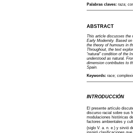
Palabras claves:
raza; co
ABSTRACT
This article discusses the 
Early Modernity. Based on a
the theory of humours in th
Throughout, the text explor
“natural” condition of the I
understood as
natural.
From
dimension contributes to th
Spain.
Keywords:
race; complexi
INTRODUCCIÓN
El presente artículo discu
discurso racial sobre sus h
modulaciones históricas d
factores ambientales y cul
(siglo V. a. n. e.) y sirvi
inspiró clasificaciones q