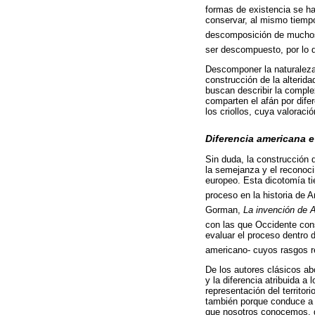
formas de existencia se ha
conservar, al mismo tiemp
descomposición de muchos 
ser descompuesto, por lo qu
Descomponer la naturaleza
construcción de la alterid
buscan describir la comple
comparten el afán por difer
los criollos, cuya valoraci
Diferencia americana e
Sin duda, la construcción 
la semejanza y el reconoci
europeo. Esta dicotomía ti
proceso en la historia de 
Gorman,
La invención de 
con las que Occidente con
evaluar el proceso dentro d
americano- cuyos rasgos re
De los autores clásicos ab
y la diferencia atribuida 
representación del territor
también porque conduce a l
que nosotros conocemos, d