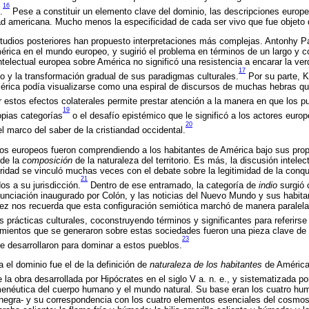
16
.
Pese a constituir un elemento clave del dominio, las descripciones europe
dad americana. Mucho menos la especificidad de cada ser vivo que fue objeto 
estudios posteriores han propuesto interpretaciones más complejas. Antonhy P
érica en el mundo europeo, y sugirió el problema en términos de un largo y 
ntelectual europea sobre América no significó una resistencia a encarar la ve
17
so y la transformación gradual de sus paradigmas culturales.
Por su parte, K
mérica podía visualizarse como una espiral de discursos de muchas hebras qu
estos efectos colaterales permite prestar atención a la manera en que los pu
19
opias categorías
o el desafío epistémico que le significó a los actores europ
20
 marco del saber de la cristiandad occidental.
los europeos fueron comprendiendo a los habitantes de América bajo sus prop
 de la
composición
de la naturaleza del territorio. Es más, la discusión intele
eridad se vinculó muchas veces con el debate sobre la legitimidad de la conqui
21
dos a su jurisdicción.
Dentro de ese entramado, la categoría de
indio
surgió 
nciación inaugurado por Colón, y las noticias del Nuevo Mundo y sus habitant
ez nos recuerda que esta configuración semiótica marchó de manera paralela 
prácticas culturales, coconstruyendo términos y significantes para referirse 
mientos que se generaron sobre estas sociedades fueron una pieza clave de l
23
e desarrollaron para dominar a estos pueblos.
 el dominio fue el de la definición de
naturaleza de los habitantes
de América 
la obra desarrollada por Hipócrates en el siglo V a. n. e., y sistematizada por
menéutica del cuerpo humano y el mundo natural. Su base eran los cuatro hum
is negra- y su correspondencia con los cuatro elementos esenciales del cosmos -