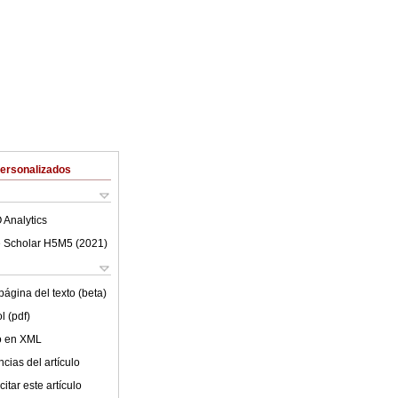
Personalizados
 Analytics
 Scholar H5M5 (
2021
)
ágina del texto (beta)
l (pdf)
lo en XML
cias del artículo
itar este artículo