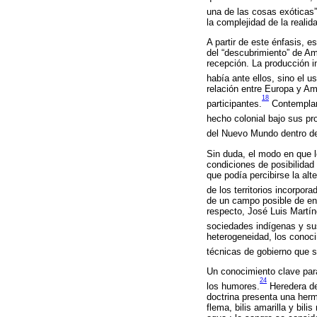
una de las cosas exóticas”
la complejidad de la reali
A partir de este énfasis, 
del “descubrimiento” de Am
recepción. La producción i
había ante ellos, sino el u
relación entre Europa y A
18
participantes.
Contemplar 
hecho colonial bajo sus pr
del Nuevo Mundo dentro del
Sin duda, el modo en que 
condiciones de posibilidad
que podía percibirse la alt
de los territorios incorpora
de un campo posible de enu
respecto, José Luis Martín
sociedades indígenas y sus 
heterogeneidad, los conoci
técnicas de gobierno que s
Un conocimiento clave para
24
los humores.
Heredera de 
doctrina presenta una her
flema, bilis amarilla y bil