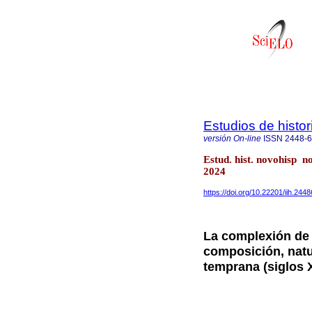
Estudios de histo
versión On-line
ISSN
2448-
Estud. hist. novohisp 
2024
https://doi.org/10.22201/iih.24
La complexión de 
composición, natu
temprana (siglos X