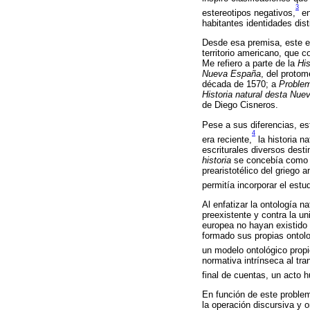
3
estereotipos negativos,
en
habitantes identidades dis
Desde esa premisa, este es
territorio americano, que c
Me refiero a parte de la
Hi
Nueva España
, del protom
década de 1570; a
Problem
Historia natural desta Nu
de Diego Cisneros.
Pese a sus diferencias, est
4
era reciente,
la historia n
escriturales diversos dest
historia
se concebía como u
prearistotélico del griego 
permitía incorporar el est
Al enfatizar la ontología 
preexistente y contra la un
europea no hayan existido
formado sus propias ontolo
un modelo ontológico propio
normativa intrínseca al tr
final de cuentas, un acto 
En función de este problem
la operación discursiva y 