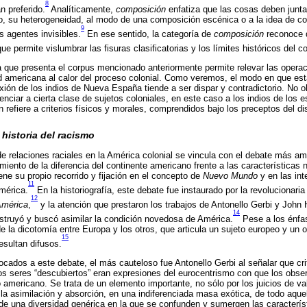
8
n preferido.
Analíticamente,
composición
enfatiza que las cosas deben junta
o, su heterogeneidad, al modo de una composición escénica o a la idea de co
9
agentes invisibles.
En ese sentido, la categoría de
composición
reconoce 
e permite vislumbrar las fisuras clasificatorias y los límites históricos del 
 que presenta el corpus mencionado anteriormente permite relevar las operac
ad americana al calor del proceso colonial. Como veremos, el modo en que esta
xión de los indios de Nueva España tiende a ser dispar y contradictorio. No o
enciar a cierta clase de sujetos coloniales, en este caso a los indios de los e
ón refiere a criterios físicos y morales, comprendidos bajo los preceptos del di
 historia del racismo
de relaciones raciales en la América colonial se vincula con el debate más am
miento de la diferencia del continente americano frente a las características
ene su propio recorrido y fijación en el concepto de
Nuevo Mundo
y en las int
11
América.
En la historiografía, este debate fue instaurado por la revolucionar
12
América
,
y la atención que prestaron los trabajos de Antonello Gerbi y John H
14
struyó y buscó asimilar la condición novedosa de América.
Pese a los énfas
e la dicotomía entre Europa y los otros, que articula un sujeto europeo y un o
15
sultan difusos.
ocados a este debate, el más cauteloso fue Antonello Gerbi al señalar que cr
a los seres “descubiertos” eran expresiones del eurocentrismo con que los obs
io americano. Se trata de un elemento importante, no sólo por los juicios de va
a asimilación y absorción, en una indiferenciada masa exótica, de todo aque
e una diversidad genérica en la que se confunden y sumergen las caracterís