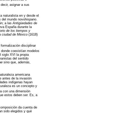
decir, asignar a sus
a naturalista en y desde el
vos del mundo novohispano.
ún; a las
Antigüedades de
ueva España durante la
orio de los tiempos y
la ciudad de México
(1618)
 formalización disciplinar
ón donde coexistían modelos
 siglo XVI la propia
anistas del sentido
ae
sino que, además,
 naturaleza americana
ue antes de la invasión
dades indígenas hayan
aturaleza es un concepto y
ga con una dimensión
que estos deben ser. Es, a
 composición da cuenta de
an sido elegidos y qué