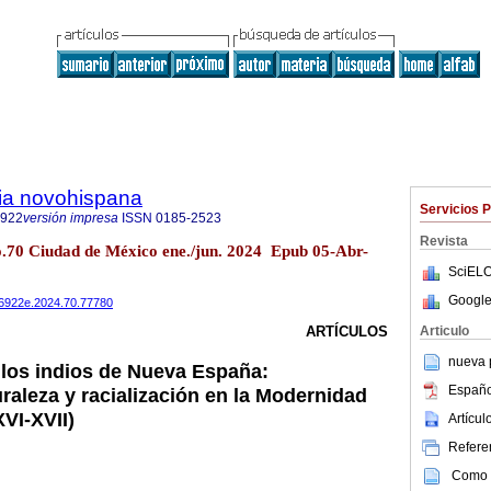
ria novohispana
Servicios 
6922
versión impresa
ISSN
0185-2523
Revista
no.70 Ciudad de México ene./jun. 2024 Epub 05-Abr-
SciELO
Google
486922e.2024.70.77780
Articulo
ARTÍCULOS
nueva p
los indios de Nueva España:
Españo
raleza y racialización en la Modernidad
VI-XVII)
Artícu
Referen
Como c