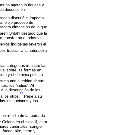
as no agotan la riqueza y
de descripción.
agden discutió el impacto
complejo proceso de
rdadera dimensión de lo que
aren Ordahl destacó que la
e transformó a todos los
eblos indígenas leyeron el
eos traducir a la naturaleza
ias categorías impactó las
ctual sobre las formas en
sta y el dominio político
como una alteridad dentro
es: los “indios”. Al
a la descripción de las
22
a los otros.
Pese a su
as instituciones y las
por medio de la teoría de
 Galeno en el siglo II, esta
ores cardinales -sangre,
fuego, aire, tierra y