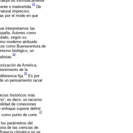
cuerpo es intrínsecamente
33
ente o inadvertida.
De
natural impreciso,
adas por el modo en que
ue interpretamos las
 España. Autores como
culado, según su
ismo moderno atribuido
ditos como Buenaventura de
inismo biológico, un
34
listas.
lonización de América,
tenimiento de la
35
iferencia fija.
Es por
de un pensamiento racial
uicios históricos más
no”, es decir, un racismo
ibilidad de conexiones
e enfoque supone definir
37
II como punto de corte.
 los parámetros del
oria de las ciencias de
fluencia climática no se