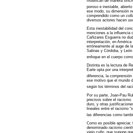
modifican de manera sincró
poroso e inestable, abiert
ese modo, su dimensión nor
comprendido como un
coll
diversos actores hacen uso
Esta inestabilidad del con
menciones a la influencia 
Cañizares Esguerra no duda
interpretación, en América 
erróneamente al auge de la
Salinas y Córdoba, y León 
enfoque en el cuerpo como
Distinta es la lectura de 
Earle opta por una interpr
diferencia, la comprensión h
ese motivo que el mundo d
según los términos del raci
Por su parte, Joan-Pau Rub
precisos sobre el racismo. 
duro, y otras justificacion
lineales entre el racismo 
las diferencias como tambi
Como es posible apreciar, 
denominado
racismo cientí
viejo cuño, que supone que 