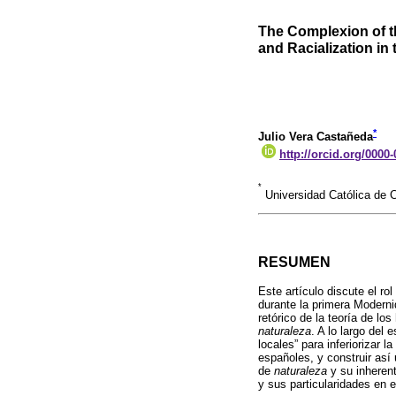
The Complexion of t
and Racialization in
*
Julio Vera Castañeda
http://orcid.org/0000
*
Universidad Católica de C
RESUMEN
Este artículo discute el r
durante la primera Moderni
retórico de la teoría de lo
naturaleza
. A lo largo del
locales” para inferiorizar l
españoles, y construir as
de
naturaleza
y su inherent
y sus particularidades en 