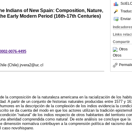
SciELO
he Indians of New Spain: Composition, Nature,
Traduc
 the Early Modern Period (16th-17th Centuries)
Enviar 
Indicadore
Links rela
Compartir
Otros
-0002-0076-4495
Otros
hile (Chile) jrvera2@uc.cl
Permali
ol de la composición de la naturaleza americana en la racialización de los ha
dad. A partir de un conjunto de historias naturales producidas entre 1577 y 16
s humores en la descripción de la complexión de los indios evidencia la condic
 escrito se da cuenta del modo en que los actores utilizan la tradición epistemo
a condición “natural” de los indios respecto de otros habitantes del territorio co
í una alteridad comprendida como
natural
. De este análisis se concluye que la 
e dimensión normativa contribuyen a la comprensión política del racismo dur
el caso novohispano.