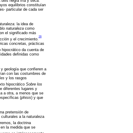
bilis negra fría y seca.
os equilibrios constituían
es- particular de cada ser
turaleza: la idea de
ablo
naturaleza
como
on el significado más
26
cción y el crecimiento.
ricas concretas, prácticas
 hipocrático da cuenta de
alidades definidas como
a y geología que confieren a
azan con las costumbres de
les
y los rasgos
xto hipocrático
Sobre los
e diferentes lugares y
ca a otra, a menos que se
specíficas (
phisis
) y que
una pretensión de
 culturales a la naturaleza
emos, la doctrina
, en la medida que se