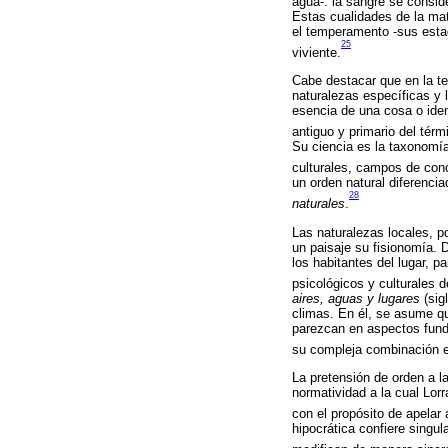
agua-: la sangre se conside
Estas cualidades de la mat
el temperamento -sus estado
25
viviente.
Cabe destacar que en la te
naturalezas específicas y 
esencia de una cosa o iden
antiguo y primario del tér
Su ciencia es la taxonomía
culturales, campos de con
un orden natural diferencia
28
naturales
.
Las naturalezas locales, po
un paisaje su fisionomía. 
los habitantes del lugar, 
psicológicos y culturales d
aires, aguas y lugares
(sig
climas. En él, se asume qu
parezcan en aspectos funda
su compleja combinación e 
La pretensión de orden a l
normatividad a la cual Lorr
con el propósito de apelar
hipocrática confiere singul