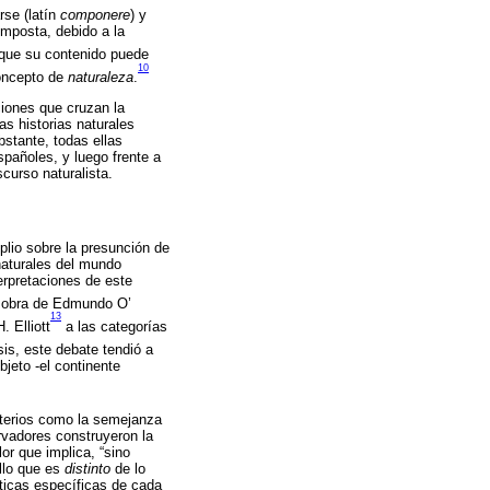
rse (latín
componere
) y
mposta, debido a la
que su contenido puede
10
concepto de
naturaleza
.
iones que cruzan la
s historias naturales
bstante, todas ellas
spañoles, y luego frente a
scurso naturalista.
plio sobre la presunción de
 naturales del mundo
erpretaciones de este
ia obra de Edmundo O’
13
. Elliott
a las categorías
is, este debate tendió a
bjeto -el continente
iterios como la semejanza
ervadores construyeron la
lor que implica, “sino
llo que es
distinto
de lo
ticas específicas de cada