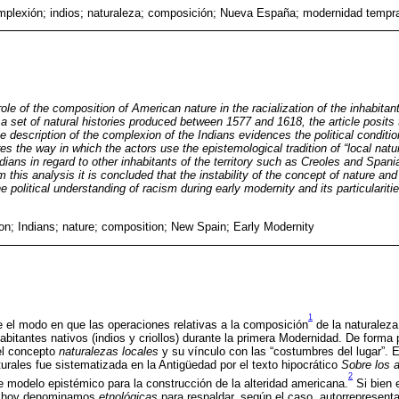
mplexión; indios; naturaleza; composición; Nueva España; modernidad tempr
role of the composition of American nature in the racialization of the inhabita
 set of natural histories produced between 1577 and 1618, the article posits t
e description of the complexion of the Indians evidences the political conditio
es the way in which the actors use the epistemological tradition of “local nature
ndians in regard to other inhabitants of the territory such as Creoles and Spania
 this analysis it is concluded that the instability of the concept of nature and
e political understanding of racism during early modernity and its particularit
on; Indians; nature; composition; New Spain; Early Modernity
1
te el modo en que las operaciones relativas a la composición
de la naturalez
abitantes nativos (indios y criollos) durante la primera Modernidad. De forma p
el concepto
naturalezas locales
y su vínculo con las “costumbres del lugar”. E
turales fue sistematizada en la Antigüedad por el texto hipocrático
Sobre los a
2
ó de modelo epistémico para la construcción de la alteridad americana.
Si bien 
ue hoy denominamos
etnológicas
para respaldar, según el caso, autorrepresenta