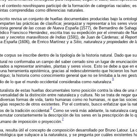
 el contexto novohispano participó de la formación de categorías raciales; es 
tintas comprendidas como diferencias naturales.
crito revisa un conjunto de huellas documentales producidas bajo la ontologí
omparten las prácticas de clasificar, jerarquizar y representar a los seres vi
storia general de las cosas de Nueva España
(1577), de Bernardino de Sahag
édico Francisco Hernández, escrita tras su expedición por el virreinato de N
as y secretos maravillosos de Indias
(1591), de Juan de Cárdenas; al
Report
eva España
(1606), de Enrico Martínez y a
Sitio, naturaleza y propiedades de 
e corpus se inscribe dentro de la tipología de la historia natural. Dado que su
atural no conformaba un campo del saber cerrado sino un lugar de enunciaci
inados a representar animales, plantas y seres vivos. Esto se debe a que en el
na herramienta epistémica, gracias al redescubrimiento que hicieron los hum
antiguo; la historia como conocimiento general que no se limitaba a la
res gest
5
udio de lo que el mundo occidental consideraba como
naturaleza
.
naturalista de estas huellas documentales tomo posición contra la idea de una
iversalidad de la distinción entre naturaleza y cultura. No se trata de negar q
 diversas formas de vida, tanto humanas como no humanas, ni que las socie
gías respecto de otros existentes. Por el contrario, busco enfatizar que la n
6
s de la tradición occidental.
Como se verá más adelante, la naturaleza car
ansmutar constantemente la descripción de los seres en la prescripción de lo 
7
humano de imposición o proyección.
a, resulta útil el concepto de
composición
desarrollado por Bruno Latour. La
ontológica que subyace a la
naturaleza
, y se pregunta por cuáles existentes h