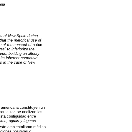
ana
nts of New Spain during
hat the rhetorical use of
n of the concept of
nature.
s” to inferiorize the
rds, building an alterity
 its inherent normative
ies in the case of New
a americana constituyen un
articular, se analizan las
sta contigüidad entre
ires, aguas y lugares
este ambientalismo médico
ciones positivas o