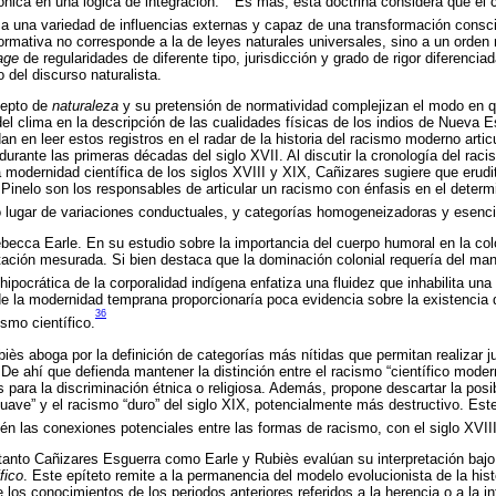
nica en una lógica de integración.
Es más, esta doctrina considera que el 
o a una variedad de influencias externas y capaz de una transformación consci
mativa no corresponde a la de leyes naturales universales, sino a un orden 
age
de regularidades de diferente tipo, jurisdicción y grado de rigor diferenci
 del discurso naturalista.
cepto de
naturaleza
y su pretensión de normatividad complejizan el modo en q
del clima en la descripción de las cualidades físicas de los indios de Nueva
n en leer estos registros en el radar de la historia del racismo moderno arti
durante las primeras décadas del siglo XVII. Al discutir la cronología del rac
 modernidad científica de los siglos XVIII y XIX, Cañizares sugiere que eru
Pinelo son los responsables de articular un racismo con énfasis en el determ
 lugar de variaciones conductuales, y categorías homogeneizadoras y esencia
Rebecca Earle. En su estudio sobre la importancia del cuerpo humoral en la co
etación mesurada. Si bien destaca que la dominación colonial requería del man
ipocrática de la corporalidad indígena enfatiza una fluidez que inhabilita una d
e la modernidad temprana proporcionaría poca evidencia sobre la existencia 
36
smo científico.
iès aboga por la definición de categorías más nítidas que permitan realizar j
De ahí que defienda mantener la distinción entre el racismo “científico moder
es para la discriminación étnica o religiosa. Además, propone descartar la pos
“suave” y el racismo “duro” del siglo XIX, potencialmente más destructivo. Est
én las conexiones potenciales entre las formas de racismo, con el siglo XVI
tanto Cañizares Esguerra como Earle y Rubiès evalúan su interpretación bajo
fico
. Este epíteto remite a la permanencia del modelo evolucionista de la hist
los conocimientos de los periodos anteriores referidos a la herencia o a la in