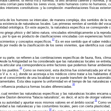
raba caliente; la flema fría y húmeda; la bilis amarilla caliente y húmeda; y la 
eria corrían para todos los seres vivos, tanto humanos como no humanos, cuy
s interiores constitutivos- y la complexión -manifestaciones físicas exterior
oría de los humores se intercalan, de manera compleja, dos sentidos de la na
la existencia de naturalezas locales. Las primeras remiten al sentido del voc
tidad ontológica. En este aspecto, la naturaleza específica se corresponde c
mino griego
phisis
y del latino
natura
, vinculados etimológicamente a la reprodu
, por lo que es producto de clasificaciones vinculadas con experiencias histó
27
ocimientos y conceptos específicos.
Es en ese sentido que el saber médico
do por medio de la clasificación de los seres vivientes, que identifica sus cu
r su parte, se refieren a las combinaciones específicas de fauna, flora, clim
Desde la Antigüedad se ha considerado que las naturalezas locales se entrel
para articular una correspondencia entre factores que podemos llamar
ambienta
29
e los pueblos.
Como se mencionó, esta doctrina fue sistematizada por el te
lo V a. n. e.), donde se aconseja a los médicos cómo tratar a los habitantes d
e el conocimiento de una localidad no se puede transferir de forma automáti
mentales. Esta idea supone la uniformidad en el tiempo de las naturalezas e
30
influencia produzca formas locales diferenciadas.
a cual remiten las naturalezas específicas y las naturalezas locales encarna 
aine Daston denomina “falacia naturalista”, es decir, el acto de otorgar valores
31
 a su autoridad y apuntar esos mismos valores en el ámbito social.
Como ver
aridad a las naturalezas y las costumbres locales, pero con cierta plasticidad
32