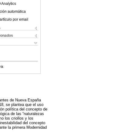
 Analytics
ción automática
artículo por email
s
cionados
nk
bitantes de Nueva España
18, se plantea que el uso
ión política del concepto de
lógica de las “naturalezas
mo los criollos y los
inestabilidad del concepto
ante la primera Modernidad