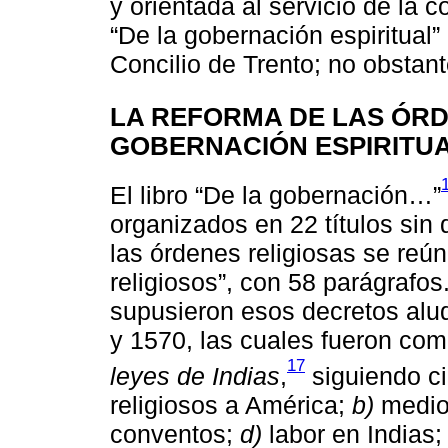
y orientada al servicio de la 
“De la gobernación espiritual
Concilio de Trento; no obstant
LA REFORMA DE LAS ÓRD
GOBERNACIÓN ESPIRITU
El libro “De la gobernación…”
organizados en 22 títulos sin 
las órdenes religiosas se reúne
religiosos”, con 58 parágrafo
supusieron esos decretos alud
y 1570, las cuales fueron co
17
leyes de Indias
,
siguiendo c
religiosos a América;
b)
medios
conventos;
d)
labor en Indias;