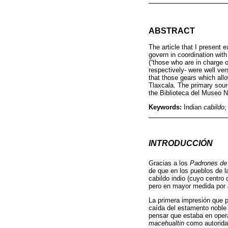
ABSTRACT
The article that I present 
govern in coordination with
(“those who are in charge of
respectively- were well ve
that those gears which all
Tlaxcala. The primary sour
the Biblioteca del Museo N
Keywords:
Indian
cabildo
;
INTRODUCCIÓN
Gracias a los
Padrones de 
de que en los pueblos de l
cabildo indio (cuyo centro
pero en mayor medida por
La primera impresión que 
caída del estamento noble 
pensar que estaba en opera
macehualtin
como autorida