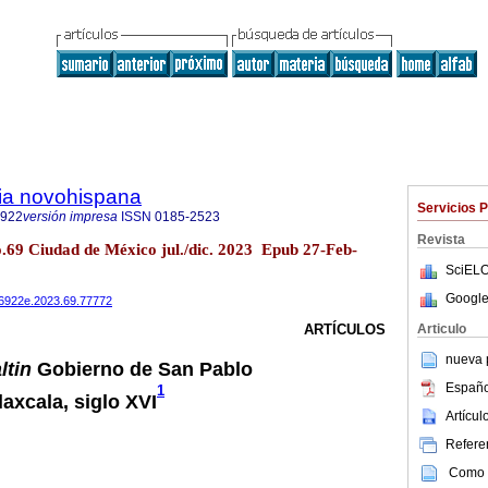
ria novohispana
Servicios 
6922
versión impresa
ISSN
0185-2523
Revista
o.69 Ciudad de México jul./dic. 2023 Epub 27-Feb-
SciELO
Google
486922e.2023.69.77772
Articulo
ARTÍCULOS
nueva p
ltin
Gobierno de San Pablo
Españo
1
axcala, siglo XVI
Artícu
Referen
Como c