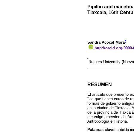
Pipiltin and macehu
Tlaxcala, 16th Centu
*
Sandra Acocal Mora
http://orcid.org/0000
*
Rutgers University (Nuev
RESUMEN
El artículo que presento e
“los que tienen cargo de rep
formas de gobierno antigua
en la ciudad de Tlaxcala. 
de la provincia de Tlaxcal
me valgo proceden del Arch
Antropología e Historia.
Palabras clave:
cabildo in