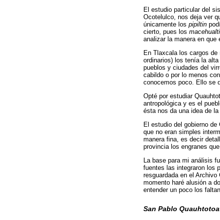
El estudio particular del 
Ocotelulco, nos deja ver q
únicamente los
pipiltin
podí
cierto, pues los
macehualt
analizar la manera en que
En Tlaxcala los cargos de m
ordinarios) los tenía la a
pueblos y ciudades del vir
cabildo o por lo menos co
conocemos poco. Ello se d
Opté por estudiar Quauhto
antropológica y es el pue
ésta nos da una idea de la
El estudio del gobierno de
que no eran simples interm
manera fina, es decir detal
provincia los engranes que 
La base para mi análisis f
fuentes las integraron los
resguardada en el Archivo 
momento haré alusión a doc
entender un poco los falta
San Pablo Quauhtotoa