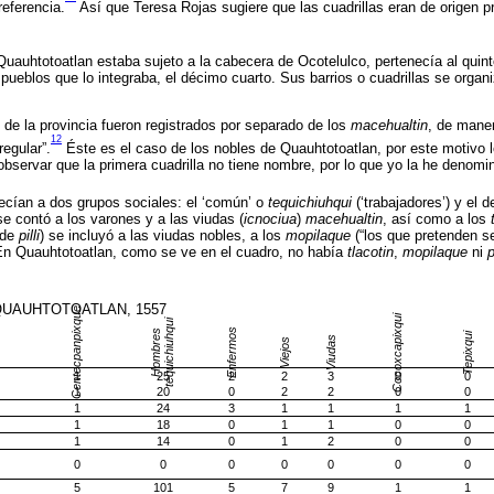
referencia.
Así que Teresa Rojas sugiere que las cuadrillas eran de origen p
uauhtotoatlan estaba sujeto a la cabecera de Ocotelulco, pertenecía al quin
s pueblos que lo integraba, el décimo cuarto. Sus barrios o cuadrillas se org
de la provincia fueron registrados por separado de los
macehualtin
, de maner
12
regular”.
Éste es el caso de los nobles de Quauhtotoatlan, por este motivo l
 observar que la primera cuadrilla no tiene nombre, por lo que yo la he denomi
cían a dos grupos sociales: el ‘común’ o
tequichiuhqui
(‘trabajadores’) y el 
e contó a los varones y a las viudas (
icnociua
)
macehualtin
, así como a los
 de
pilli
) se incluyó a las viudas nobles, a los
mopilaque
(“los que pretenden s
 En Quauhtotoatlan, como se ve en el cuadro, no había
tlacotin
,
mopilaque
ni
p
QUAUHTOTOATLAN, 1557
Centecpanpixque
Cocoxcapixqui
ui
Enfermos
H
o
m
b
r
e
s
t
e
q
ui
c
hi
u
h
q
Tepixqui
Viudas
Viejos
1
25
2
2
3
0
0
1
20
0
2
2
0
0
1
24
3
1
1
1
1
1
18
0
1
1
0
0
1
14
0
1
2
0
0
0
0
0
0
0
0
0
5
101
5
7
9
1
1