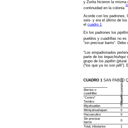
y Zorita hicieron la misma 
11
continuidad en la colonia.
Acorde con los padrones, Q
seis- y era el último de lo
el
cuadro 1
.
En los padrones los
pipiltin
pueblos y cuadrillas no es 
“sin precisar barrio”. Debo
“Los empadronados pertene
parte de los
tequichiuhqui
s
grupo de los
pipiltin
(plural
(“los que ya no son
pilli
”).
Maquiltecpanpixque
CUADRO 1
SAN PABLO 
Barrios o
cuadrillas
“Centro”
1
Temilco
0
Miyahuatlan
0
Mimiyahuahapan
0
Hacuacuilco
0
Sin precisar
0
barrio
Total, tributarios
1