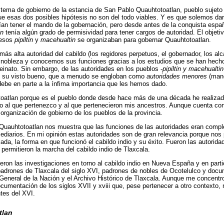
sistema de gobierno de la estancia de San Pablo Quauhtotoatlan, pueblo sujeto
ue esas dos posibles hipótesis no son del todo viables. Y es que solemos da
an tener el mando de la gobernación, pero desde antes de la conquista españ
in
tenía algún grado de permisividad para tener cargos de autoridad. El objetiv
 esos
pipiltin
y
macehualtin
se organizaban para gobernar Quauhtotoatlan.
ás alta autoridad del cabildo (los regidores perpetuos, el gobernador, los alc
lta nobleza y conocemos sus funciones gracias a los estudios que se han hecho
reinato. Sin embargo, de las autoridades en los pueblos -
pipiltin y macehualtin
n su visto bueno, que a menudo se engloban como
autoridades menores
(man
ebe en parte a la ínfima importancia que les hemos dado.
toatlan porque es el pueblo donde desde hace más de una década he realizad
blo al que pertenezco y al que pertenecieron mis ancestros. Aunque cuenta c
 organización de gobierno de los pueblos de la provincia.
 Quauhtotoatlan nos muestra que las funciones de las autoridades eran comple
ediarios. En mi opinión estas autoridades son de gran relevancia porque nos
lada, la forma en que funcionó el cabildo indio y su éxito. Fueron las autorida
permitieron la marcha del cabildo indio de Tlaxcala.
ueron las investigaciones en torno al cabildo indio en Nueva España y en parti
 padrones de Tlaxcala del siglo XVI, padrones de nobles de Ocotelulco y doc
General de la Nación y el Archivo Histórico de Tlaxcala. Aunque me concentro
umentación de los siglos XVII y xviii que, pese pertenecer a otro contexto,
ntes del XVI.
tlan