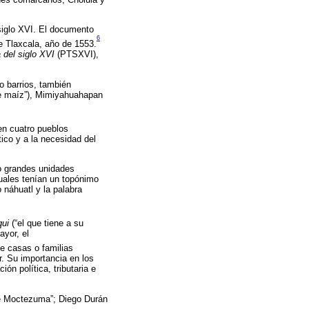
siglo XVI. El documento
6
e Tlaxcala, año de 1553.
 del siglo XVI
(PTSXVI),
o barrios, también
 de maíz”), Mimiyahuahapan
 en cuatro pueblos
ico y a la necesidad del
o grandes unidades
uales tenían un topónimo
 náhuatl y la palabra
qui
(“el que tiene a su
ayor, el
e casas o familias
r. Su importancia en los
ón política, tributaria e
e Moctezuma”; Diego Durán