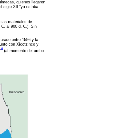
chimecas, quienes llegaron
l siglo XII “ya estaba
cias materiales de
C. al 900 d. C.). Sin
urado entre 1586 y la
junto con Xicotzinco y
4
”
(al momento del arribo