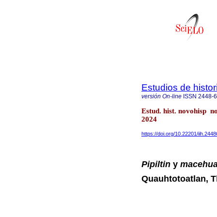
Estudios de histo
versión On-line
ISSN
2448-
Estud. hist. novohisp n
2024
https://doi.org/10.22201/iih.24
Pipiltin
y
macehua
Quauhtotoatlan, Tl