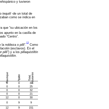
rehispánico y tuvieron
to
tequitl
-de un total de
anizaban como se indica en
a que “su ubicación en los
os apunto en la casilla de
nado “Centro”.
13
de la nobleza o
pilli
”.
Como
tlacotin
(esclavos). En el
er
pilli
”) y a los
pillaquistiltin
illaquistiltin
.
s
Tlaxinque
Pipiltin
T
o
t
al
,
t
ri
b
u
t
a
ri
o
0
0
34
0
0
25
0
0
32
0
0
21
12
0
30
0
9
9
12
9
151