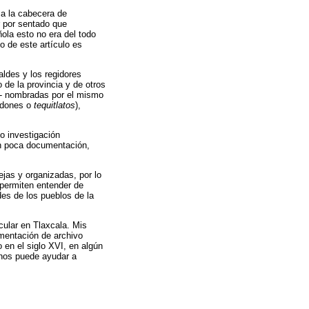
 a la cabecera de
r por sentado que
ola esto no era del todo
o de este artículo es
aldes y los regidores
 de la provincia y de otros
- nombradas por el mismo
dones o
tequitlatos
),
o investigación
on poca documentación,
jas y organizadas, por lo
 permiten entender de
des de los pueblos de la
cular en Tlaxcala. Mis
umentación de archivo
 en el siglo XVI, en algún
 nos puede ayudar a