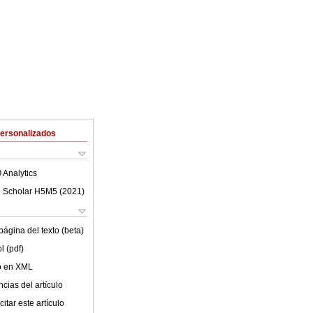
Personalizados
 Analytics
 Scholar H5M5 (
2021
)
ágina del texto (beta)
l (pdf)
lo en XML
cias del artículo
itar este artículo