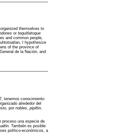
n organized themselves to
ndones
or
tequitlatoque
les and common people,
uhtotoatlan, I hypothesize
wns of the province of
 General de la Nación, and
7, tenemos conocimiento
rganizado alrededor del
esto, por nobles,
pipiltin
,
en proceso una especie de
altin
. También es posible
eses político-económicos, a