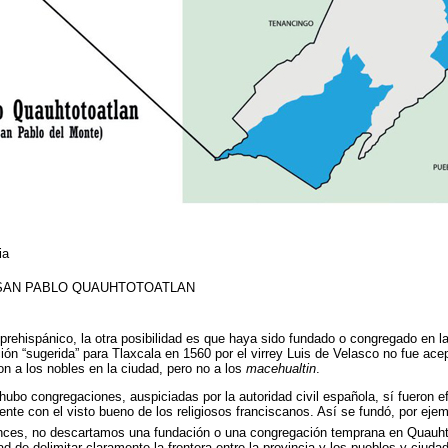
ia
 SAN PABLO QUAUHTOTOATLAN
prehispánico, la otra posibilidad es que haya sido fundado o congregado en la
ón “sugerida” para Tlaxcala en 1560 por el virrey Luis de Velasco no fue acept
n a los nobles en la ciudad, pero no a los
macehualtin
.
ubo congregaciones, auspiciadas por la autoridad civil española, sí fueron ef
ente con el visto bueno de los religiosos franciscanos. Así se fundó, por ejem
ces, no descartamos una fundación o una congregación temprana en Quauhto
d de delimitar claramente la frontera entre la provincia y los pueblos y ciud