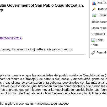
SciELO
altin Government of San Pablo Quauhtotoatlan,
Traduc
ry
Enviar 
Indicadore
Links rela
Compartir
-0002-9912-821X
Otros
Otros
a Jersey, Estados Unidos) neffisa_a@yahoo.com.mx
Permali
xplica la manera en que las autoridades del pueblo sujeto de Quauhtotoatlan
artir el tributo o el trabajo”), de estatus
pilli,
noble, y
macehualtin,
gente del 
s y castellana, se organizaron para gobernar coordinados con las más altas
A través del estudio de Quauhtotoatlan planteo como hipótesis que fueron las 
a los engranes que permitieron mover la maquinaria del cabildo indio. Las fuen
ivo Histórico de Tlaxcala, el Archivo General de la Nación y la Biblioteca d
dio; pipiltin; macehualtin; mandones; tequitlatoque