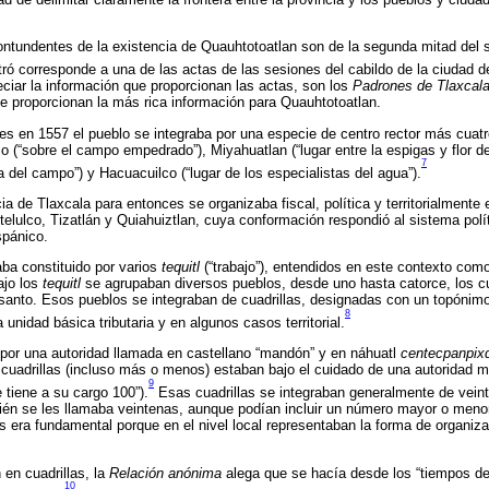
ontundentes de la existencia de Quauhtotoatlan son de la segunda mitad del 
ró corresponde a una de las actas de las sesiones del cabildo de la ciudad d
iar la información que proporcionan las actas, son los
Padrones de Tlaxcala
e proporcionan la más rica información para Quauhtotoatlan.
s en 1557 el pueblo se integraba por una especie de centro rector más cuatr
co (“sobre el campo empedrado”), Miyahuatlan (“lugar entre la espigas y flor
7
a del campo”) y Hacuacuilco (“lugar de los especialistas del agua”).
a de Tlaxcala para entonces se organizaba fiscal, política y territorialmente
elulco, Tizatlán y Quiahuiztlan, cuya conformación respondió al sistema polít
spánico.
ba constituido por varios
tequitl
(“trabajo”), entendidos en este contexto com
Bajo los
tequitl
se agrupaban diversos pueblos, desde uno hasta catorce, los c
santo. Esos pueblos se integraban de cuadrillas, designadas con un topónimo
8
a unidad básica tributaria y en algunos casos territorial.
a por una autoridad llamada en castellano “mandón” y en náhuatl
centecpanpix
 cuadrillas (incluso más o menos) estaban bajo el cuidado de una autoridad m
9
e tiene a su cargo 100”).
Esas cuadrillas se integraban generalmente de veint
mbién se les llamaba veintenas, aunque podían incluir un número mayor o meno
 era fundamental porque en el nivel local representaban la forma de organizaci
 en cuadrillas, la
Relación anónima
alega que se hacía desde los “tiempos d
10