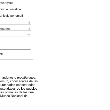
 Analytics
ción automática
artículo por email
s
cionados
nk
 (mandones o
tequitlatoque,
común, conocedores de las
 autoridades concentradas
autoridades de los pueblos
tes primarias de las que
el Museo Nacional de