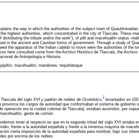
explains the way in which the authorities of the subject town of Quauhtotoatla
 the highest authorities, which concentrated in the city of Tlaxcala. These
ma
 distributing the tribute and/or the work”), of
pilli
and
macehualtin
status -nob
rsed in the ancient and Castilian forms of government. Through a study of Qua
owed the apparatus of the Indian
cabildo
to move were the authorities of the to
ces here consulted come from the Archivo Histórico de Tlaxcala, the Archivo
acional de Antropología e Historia.
 pipiltin; macehualtin; mandones; tequitlatoque
2
Tlaxcala del siglo XVI y padrón de nobles de Ocotelolco,
levantados en 155
a provincia los cargos de autoridad que conformaban el sistema de gobierno o
 de operación era la ciudad colonial de Tlaxcala), estaban asumidos, por supu
macehualtin,
gente de común.
podemos tener al respecto es que en la segunda mitad del siglo XVI estaba 
indio, frente a la autoridad española y frente a la inmensa mayoría de
macehu
ción cierta imposición de la autoridad española para nombrar, bajo sus inter
des por encima de los nobles.