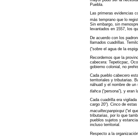
Puebla.
Las primeras evidencias c
más temprano que lo regist
Sin embargo, sin menosprec
levantados en 1557, los qu
De acuerdo con los padrone
llamados cuadrillas. Temil
(“sobre el agua de la espig
Recordemos que la provinci
cabecera: Tepeticpac, Ocot
gobierno colonial, no prehi
Cada pueblo cabecero esta
territoriales y tributarias. 
náhuatl y el nombre de un 
tlahca
(“persona”), y eran l
Cada cuadrilla era vigilad
cargo 20”). Cinco de estas
macuiltecpanpixqui
(“el qu
tributarias, por lo que ta
pueblos sujetos y estancias
incluso territorial.
Respecto a la organización