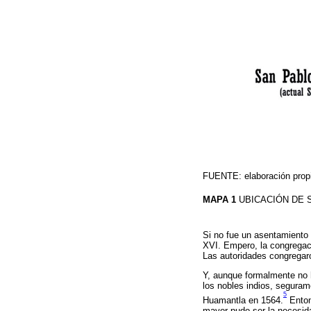
FUENTE: elaboración prop
MAPA 1
UBICACIÓN DE
Si no fue un asentamiento 
XVI. Empero, la congregaci
Las autoridades congregaro
Y, aunque formalmente no h
los nobles indios, seguram
5
Huamantla en 1564.
Enton
mayor pudo ser la necesida