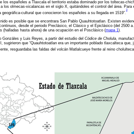
e los españoles a Tlaxcala el territorio estaba dominado por los toltecas-chi
 a los olmecas-xicalancas en el siglo X, quitándoles el control del área. Para e
3
a geográfica-cultural que conocieron los españoles a su llegada en 1519”.
efinido es posible que se encontrara San Pablo Quauhtotoatlan. Existen eviden
ontinuos, desde el periodo Preclásico, el Clásico y el Epiclásico (del 2500 a. 
 (halladas hasta ahora) de una ocupación en el Posclásico (
mapa 1
).
o Gonzáles y Luis Reyes, a partir del estudio del
Códice de Cholula
, manufact
II, sugirieron que “Quauhtotoatlan era un importante poblado tlaxcalteca que, 
ente, resguardaba las faldas del volcán Matlalcueye frente al reino cholulteca