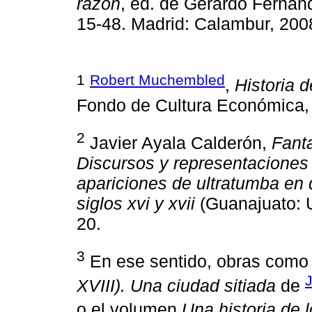
razón
, ed. de Gerardo Ferná
15-48. Madrid: Calambur, 200
1
Robert Muchembled
,
Historia d
Fondo de Cultura Económica, 
2
Javier Ayala Calderón,
Fant
Discursos y representaciones p
apariciones de ultratumba en
siglos xvi y xvii
(Guanajuato: U
20.
3
En ese sentido, obras com
XVIII). Una ciudad sitiada
de
o el volumen
Una historia de 