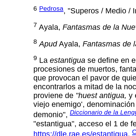
6
Pedrosa
, "Superos / Medio / In
7
Ayala,
Fantasmas de la Nuev
8
Apud
Ayala,
Fantasmas de l
9
La
estantigua
se define en 
procesiones de muertos, fant
que provocan el pavor de quie
encontrarlos a mitad de la no
proviene de
"huest antigua,
y 
viejo enemigo', denominación q
Diccionario de la Len
demonio",
"estantigua", acceso el 1 de f
C
https://dle.rae.es/estantigua
.