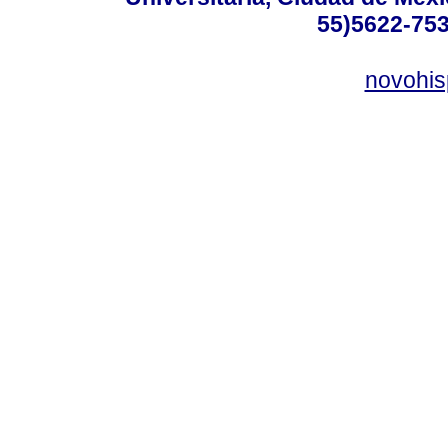
55)5622-753
novohi