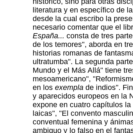
histórico, sino para otras disc
literatura y en específico de la
desde la cual escribo la pres
necesario comentar que el libr
España...
consta de tres parte
de los temores", aborda en tre
historias romanas de fantasma
ultratumba". La segunda parte
Mundo y el Más Allá" tiene tre
mesoamericano", "Reformismo
en los
exempla
de indios". Fi
y aparecidos europeos en la 
expone en cuatro capítulos la 
laicas", "El convento masculi
conventual femenina y ánimas d
ambiguo y lo falso en el fant