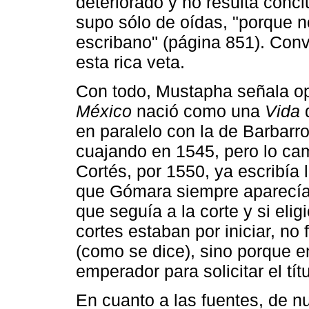
deteriorado y no resulta concl
supo sólo de oídas, "porque n
escribano" (página 851). Conv
esta rica veta.
Con todo, Mustapha señala o
México
nació como una
Vida
d
en paralelo con la de Barbarro
cuajando en 1545, pero lo cam
Cortés, por 1550, ya escribía 
que Gómara siempre aparecía j
que seguía a la corte y si eli
cortes estaban por iniciar, no 
(como se dice), sino porque e
emperador para solicitar el tít
En cuanto a las fuentes, de n