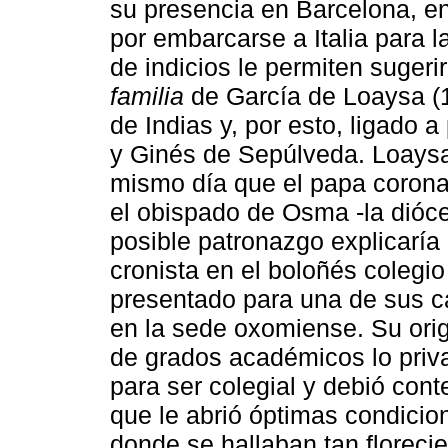
su presencia en Barcelona, en
por embarcarse a Italia para l
de indicios le permiten sugeri
familia
de García de Loaysa (1
de Indias y, por esto, ligado
y Ginés de Sepúlveda. Loaysa
mismo día que el papa corona
el obispado de Osma -la dióc
posible patronazgo explicaría 
cronista en el boloñés colegi
presentado para una de sus c
en la sede oxomiense. Su orig
de grados académicos lo priv
para ser colegial y debió con
que le abrió óptimas condicio
donde se hallaban tan florecie