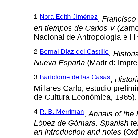
1
Nora Edith Jiménez
,
Francisco 
en tiempos de Carlos V
(Zamor
Nacional de Antropología e His
2
Bernal Díaz del Castillo
,
Histori
Nueva España
(Madrid: Impre
3
Bartolomé de las Casas
,
Histori
Millares Carlo, estudio preli
de Cultura Económica, 1965).
4
R. B. Merriman
,
Annals of the
López de Gómara. Spanish text
an introduction and notes
(Oxf