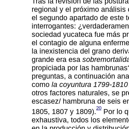
Tras la revisión de las postura
regional y el próximo análisis 
el segundo apartado de este te
interrogantes: ¿verdaderamente
sociedad yucateca fue más pr
el contagio de alguna enferm
la inexistencia del grano der
grande era esa
sobremortalid
propiciada por las hambrunas
preguntas, a continuación a
como
la coyuntura 1799-1810
otros factores naturales, se 
escasez/ hambruna de seis e
20
1805, 1807 y 1809).
Por lo 
exhaustiva, todos los elemen
en la producción y distribució