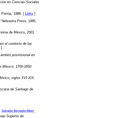
ción en Ciencias Sociales
: Porrúa, 1988. [
Links
]
of Nebraska Press, 1995.
ónoma de México, 2001.
 en el contexto de las
]
l ámbito posmisional en
 de México, 1700-1850
.
México, siglos XVI-XIX
.
ciscana de Santiago de
Salvador Bernabéu Albert
n:
,
sejo Superior de