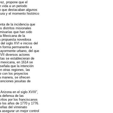
vez, propone que el
n vida a un periodo
en que destacaban algunos
tura y el momento histórico
nta de la incidencia que
s distritos misionales
omisarías que han sido
cia Mexicana de la
na propuesta novedosa
el siglo XVI e inicios del
en forma permanente a
 mayormente urbano, del que
VII diversos actores
itas se establecieran de
a mexicana, en 1614 se
señala que la intención
n otras regiones, las
e con los proyectos
a manera, se ofrecen
tenciones jesuitas de
Arizona en el siglo XVIII”,
la defensa de las
critos por los franciscanos
e los años de 1770 y 1776.
eñas del virreinato
a asegurar un mejor control