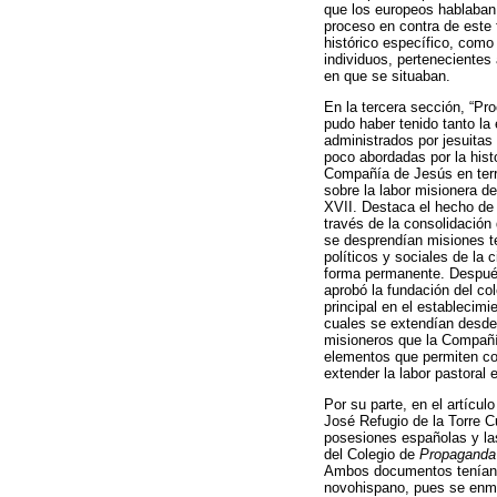
que los europeos hablaban 
proceso en contra de este 
histórico específico, como
individuos, pertenecientes
en que se situaban.
En la tercera sección, “Pr
pudo haber tenido tanto la 
administrados por jesuitas
poco abordadas por la histo
Compañía de Jesús en terri
sobre la labor misionera d
XVII. Destaca el hecho de
través de la consolidación
se desprendían misiones t
políticos y sociales de la
forma permanente. Después
aprobó la fundación del co
principal en el establecimi
cuales se extendían desde
misioneros que la Compañía
elementos que permiten com
extender la labor pastoral
Por su parte, en el artícul
José Refugio de la Torre Cu
posesiones españolas y las 
del Colegio de
Propaganda
Ambos documentos tenían el
novohispano, pues se enmar