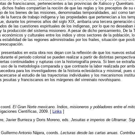
ntas de franciscanos, pertenecientes a las provincias de Xalisco y Querétaro
, dichos frailes compartían la noción de que las reglas y los preceptos de su 
jo de los bienes de las misiones, denominadas temporalidades, así como tam
de la fuerza de trabajo indígena y las propiedades que pertenecían a los tem
ue, durante los primeros años del siglo XIX, arribaría una tercera generación
s de las cuestiones espirituales de los indígenas, por lo que no deseaban i
 la producción del sistema misionero. A pesar de dicho pensamiento, De la T
s económicos y culturales entre los indios y otros sectores de la población, lo
estabilidad de las regiones administradas por los frailes, situación que posib
preocupación.
 presentados en esta obra nos dejan con la reflexión de que los nuevos estud
 durante el periodo colonial se pueden realizar a partir de distintas perspecti
ertas continuidades y rupturas con la historiografía previa. Si bien se extraña
 uso de la metodología comparada y que contraste la labor realizada por amba
quecedora para los investigadores de la historia eclesiástica y misional, pues
acercarse al estudio de las trayectorias individuales y los mecanismos instit
s jesuitas y franciscanos en los márgenes del virreinato novohispano.
 coord.
El Gran Norte mexicano. Indios, misioneros y pobladores entre el mito 
igaciones Científicas, 2009. [
Links
]
re, Javier Burrieza y Doris Moreno, eds.
Jesuitas e imperios de Ultramar. Si
 Guillermo Antonio Nájera, coords.
Lecturas desde las cartas anuas. Contribuc