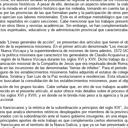
 procesos históricos. A pesar de ello, destacan un aspecto relevante: la viabi
 la mirada en el contexto histórico que los rodeaba, tomando en cuenta las p
s por las provincias de las que formaban parte y la participación de otros pe
ejercían sus labores ministeriales. Este es el enfoque metodológico que cara
los repartidos en cuatro secciones. Cabe mencionar que los trabajos presen
ad en otros libros y revistas académicas. Sin embargo, se han complementad
os espirituales, educativos y de administración provincial que caracteriza
lada “Líneas generales de acción”, se presentan dos artículos que tienen el o
ión de la experiencia misionera. En el primer artículo denominado “Los mecan
n Nueva Vizcaya y la superintendencia de misiones de tierra adentro, 1572-163
 la política misionera que caracterizó los generalatos de Claudio Acquaviva y
 región de la Nueva Vizcaya durante los siglos XVI y XVII. Dicho trabajo da c
organización misional de la Compañía de Jesús que era impulsada desde Roma
a en las incursiones de las denominadas “tierras de infieles”. Para el period
uno de los establecimientos misioneros había adquirido el estatus de colegi
ana, Sinaloa y San Luis de la Paz evolucionaron a residencias. Esta situac
s buscaban la consolidación de los establecimientos misioneros, pues el objet
zación de los grupos locales. Cabe señalar que, en otro de sus trabajos acadé
ecido en el presente artículo, el autor ofrece más detalles sobre el proceso 
e los siglos XVI y XVIII, y en donde se le brinda más peso a la agencia y la pa
uccional.
s franciscanos y la retórica de la subordinación a principios del siglo XIX”, J
sta que analiza elementos retóricos desplegados por miembros de la provinci
cionados con la subordinación ante el nuevo gobierno insurgente, en una etapa
principales aportes de este trabajo es que complementa ciertos elementos q
 franciscano en el territorio de la Nueva Galicia, y que ya se han presentado 