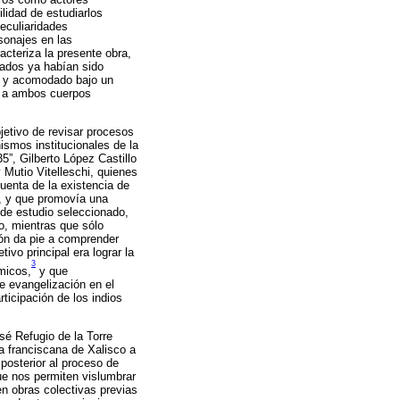
lidad de estudiarlos
eculiaridades
rsonajes en las
cteriza la presente obra,
tados ya habían sido
o y acomodado bajo un
ba a ambos cuerpos
bjetivo de revisar procesos
ismos institucionales de la
5”, Gilberto López Castillo
 Mutio Vitelleschi, quienes
uenta de la existencia de
, y que promovía una
o de estudio seleccionado,
o, mientras que sólo
ión da pie a comprender
ivo principal era lograr la
3
micos,
y que
de evangelización en el
rticipación de los indios
osé Refugio de la Torre
a franciscana de Xalisco a
 posterior al proceso de
ue nos permiten vislumbrar
en obras colectivas previas