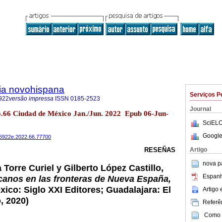
ria novohispana
Serviços P
922
versão impressa
ISSN
0185-2523
Journal
no.66 Ciudad de México Jan./Jun. 2022 Epub 06-Jun-
SciELO
Google
486922e.2022.66.77700
Artigo
RESEÑAS
nova p
 Torre Curiel y Gilberto López Castillo,
Espanh
scanos en las fronteras de Nueva España,
ico: Siglo XXI Editores; Guadalajara: El
Artigo
, 2020)
Referên
Como c