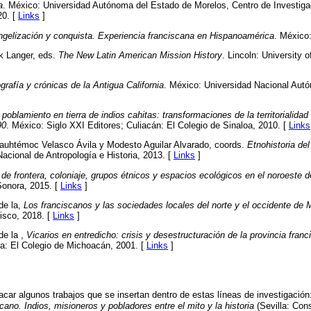
a
. México: Universidad Autónoma del Estado de Morelos, Centro de Investiga
20. [
Links
]
gelización y conquista. Experiencia franciscana en Hispanoamérica
. México
k Langer, eds.
The New Latin American Mission History
. Lincoln: University 
grafía y crónicas de la Antigua California
. México: Universidad Nacional Aut
 poblamiento en tierra de indios cahitas: transformaciones de la territorialidad
90
. México: Siglo XXI Editores; Culiacán: El Colegio de Sinaloa, 2010. [
Links
Cuauhtémoc Velasco Ávila y Modesto Aguilar Alvarado, coords.
Etnohistoria de
Nacional de Antropología e Historia, 2013. [
Links
]
de frontera, coloniaje, grupos étnicos y espacios ecológicos en el noroeste
Sonora, 2015. [
Links
]
de la,
Los franciscanos y las sociedades locales del norte y el occidente de 
isco, 2018. [
Links
]
de la ,
Vicarios en entredicho: crisis y desestructuración de la provincia fran
a: El Colegio de Michoacán, 2001. [
Links
]
acar algunos trabajos que se insertan dentro de estas líneas de investigació
ano. Indios, misioneros y pobladores entre el mito y la historia
(Sevilla: Con