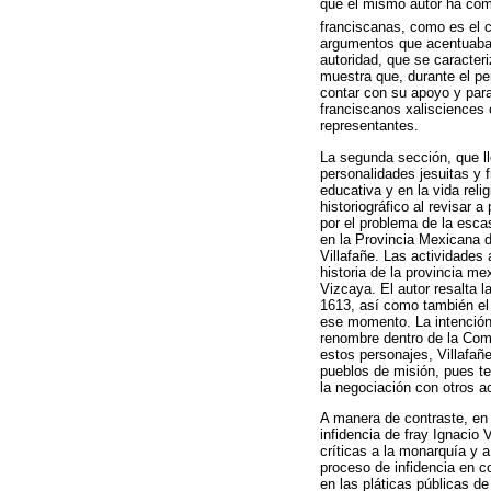
que el mismo autor ha comp
franciscanas, como es el 
argumentos que acentuaban 
autoridad, que se caracter
muestra que, durante el pe
contar con su apoyo y para 
franciscanos xalisciences 
representantes.
La segunda sección, que lle
personalidades jesuitas y 
educativa y en la vida reli
historiográfico al revisar
por el problema de la esca
en la Provincia Mexicana d
Villafañe. Las actividades 
historia de la provincia m
Vizcaya. El autor resalta l
1613, así como también el
ese momento. La intención 
renombre dentro de la Com
estos personajes, Villafañ
pueblos de misión, pues te
la negociación con otros ac
A manera de contraste, en 
infidencia de fray Ignacio 
críticas a la monarquía y a
proceso de infidencia en c
en las pláticas públicas de