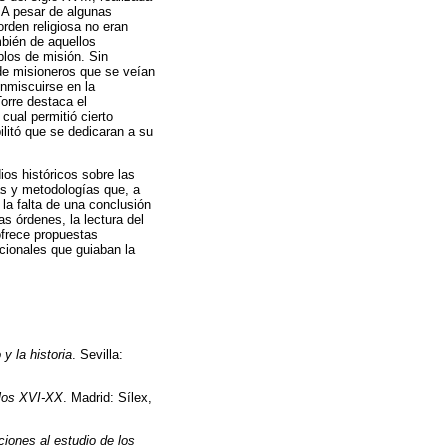
. A pesar de algunas
orden religiosa no eran
bién de aquellos
plos de misión. Sin
 de misioneros que se veían
nmiscuirse en la
orre destaca el
 cual permitió cierto
ilitó que se dedicaran a su
ios históricos sobre las
vas y metodologías que, a
 la falta de una conclusión
s órdenes, la lectura del
 ofrece propuestas
ucionales que guiaban la
y la historia
. Sevilla:
glos XVI-XX
. Madrid: Sílex,
iones al estudio de los