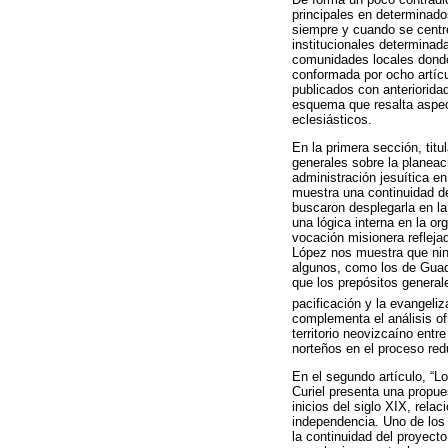
principales en determinados
siempre y cuando se centre
institucionales determinada
comunidades locales donde 
conformada por ocho artícu
publicados con anteriorid
esquema que resalta aspect
eclesiásticos.
En la primera sección, titu
generales sobre la planeac
administración jesuítica e
muestra una continuidad de
buscaron desplegarla en la
una lógica interna en la 
vocación misionera reflejad
López nos muestra que ning
algunos, como los de Guadi
que los prepósitos generale
pacificación y la evangeli
complementa el análisis ofr
territorio neovizcaíno entr
norteños en el proceso red
En el segundo artículo, “Lo
Curiel presenta una propue
inicios del siglo XIX, rela
independencia. Uno de los 
la continuidad del proyecto