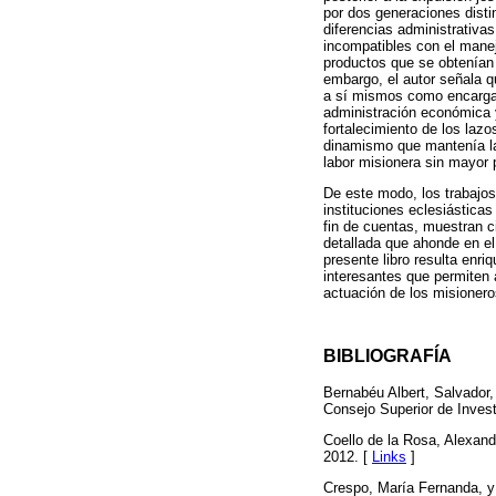
por dos generaciones disti
diferencias administrativas
incompatibles con el mane
productos que se obtenían 
embargo, el autor señala q
a sí mismos como encargado
administración económica y
fortalecimiento de los lazo
dinamismo que mantenía la 
labor misionera sin mayor 
De este modo, los trabajos
instituciones eclesiásticas
fin de cuentas, muestran ci
detallada que ahonde en el
presente libro resulta enri
interesantes que permiten 
actuación de los misionero
BIBLIOGRAFÍA
Bernabéu Albert, Salvador,
Consejo Superior de Invest
Coello de la Rosa, Alexand
2012. [
Links
]
Crespo, María Fernanda, y