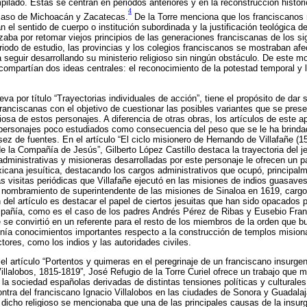
ilado. Éstas se centran en periodos anteriores y en la reconstrucción históri
4
caso de Michoacán y Zacatecas.
De la Torre menciona que los franciscanos 
el sentido de cuerpo o institución subordinada y la justificación teológica 
izaba por retomar viejos principios de las generaciones franciscanas de los s
riodo de estudio, las provincias y los colegios franciscanos se mostraban afe
seguir desarrollando su ministerio religioso sin ningún obstáculo. De este mo
compartían dos ideas centrales: el reconocimiento de la potestad temporal y 
va por título “Trayectorias individuales de acción”, tiene el propósito de dar
franciscanas con el objetivo de cuestionar las posibles variantes que se pres
giosa de estos personajes. A diferencia de otras obras, los artículos de este 
 a personajes poco estudiados como consecuencia del peso que se le ha brinda
sez de fuentes. En el artículo “El ciclo misionero de Hernando de Villafañe (1
e la Compañía de Jesús”, Gilberto López Castillo destaca la trayectoria del 
administrativas y misioneras desarrolladas por este personaje le ofrecen un pa
exicana jesuítica, destacando los cargos administrativos que ocupó, principal
as visitas periódicas que Villafañe ejecutó en las misiones de indios guasave
 nombramiento de superintendente de las misiones de Sinaloa en 1619, cargo 
del artículo es destacar el papel de ciertos jesuitas que han sido opacados 
pañía, como es el caso de los padres Andrés Pérez de Ribas y Eusebio Franc
e se convirtió en un referente para el resto de los miembros de la orden que b
nía conocimientos importantes respecto a la construcción de templos misiona
tores, como los indios y las autoridades civiles.
el artículo “Portentos y quimeras en el peregrinaje de un franciscano insurge
Villalobos, 1815-1819”, José Refugio de la Torre Curiel ofrece un trabajo que 
 la sociedad españolas derivadas de distintas tensiones políticas y culturales, 
ontra del franciscano Ignacio Villalobos en las ciudades de Sonora y Guadala
 dicho religioso se mencionaba que una de las principales causas de la insurge