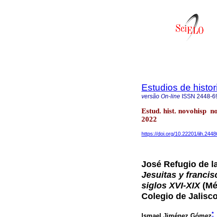
Estudios de histo
versão On-line
ISSN
2448-6
Estud. hist. novohisp 
2022
https://doi.org/10.22201/iih.24
José Refugio de la
Jesuitas y franci
siglos XVI-XIX
(Méx
Colegio de Jalisco
*
Ismael Jiménez Gómez