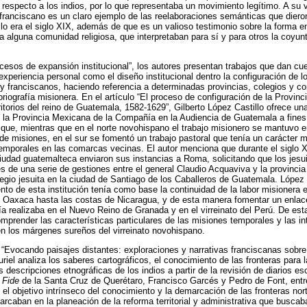
respecto a los indios, por lo que representaba un movimiento legítimo. A su 
franciscano es un claro ejemplo de las reelaboraciones semánticas que diero
 lo era el siglo XIX, además de que es un valioso testimonio sobre la forma 
 a alguna comunidad religiosa, que interpretaban para sí y para otros la coyun
ocesos de expansión institucional”, los autores presentan trabajos que dan cue
experiencia personal como el diseño institucional dentro la configuración de lo
 y franciscanos, haciendo referencia a determinadas provincias, colegios y c
riografía misionera. En el artículo “El proceso de configuración de la Provin
torios del reino de Guatemala, 1582-1629”, Gilberto López Castillo ofrece u
e la Provincia Mexicana de la Compañía en la Audiencia de Guatemala a fines d
 que, mientras que en el norte novohispano el trabajo misionero se mantuvo 
 de misiones, en el sur se fomentó un trabajo pastoral que tenía un carácter
emporales en las comarcas vecinas. El autor menciona que durante el siglo X
 ciudad guatemalteca enviaron sus instancias a Roma, solicitando que los jesu
 de una serie de gestiones entre el general Claudio Acquaviva y la provinci
legio jesuita en la ciudad de Santiago de los Caballeros de Guatemala. López 
ento de esta institución tenía como base la continuidad de la labor misionera e
 Oaxaca hasta las costas de Nicaragua, y de esta manera fomentar un enlac
 realizaba en el Nuevo Reino de Granada y en el virreinato del Perú. De est
prender las características particulares de las misiones temporales y las in
 en los márgenes sureños del virreinato novohispano.
o “Evocando paisajes distantes: exploraciones y narrativas franciscanas sobre 
riel analiza los saberes cartográficos, el conocimiento de las fronteras para 
descripciones etnográficas de los indios a partir de la revisión de diarios es
 Fide
de la Santa Cruz de Querétaro, Francisco Garcés y Pedro de Font, entr
 objetivo intrínseco del conocimiento y la demarcación de las fronteras nort
caban en la planeación de la reforma territorial y administrativa que buscab