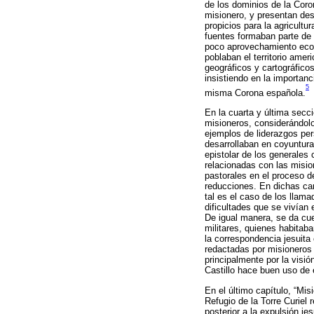
de los dominios de la Coro
misionero, y presentan desc
propicios para la agricult
fuentes formaban parte de u
poco aprovechamiento econ
poblaban el territorio ameri
geográficos y cartográficos
insistiendo en la importan
5
misma Corona española.
En la cuarta y última secc
misioneros, considerándol
ejemplos de liderazgos per
desarrollaban en coyuntura
epistolar de los generales 
relacionadas con las misio
pastorales en el proceso d
reducciones. En dichas car
tal es el caso de los llama
dificultades que se vivían
De igual manera, se da cue
militares, quienes habitab
la correspondencia jesuita
redactadas por misioneros 
principalmente por la visi
Castillo hace buen uso de e
En el último capítulo, “Mi
Refugio de la Torre Curiel 
posterior a la expulsión je