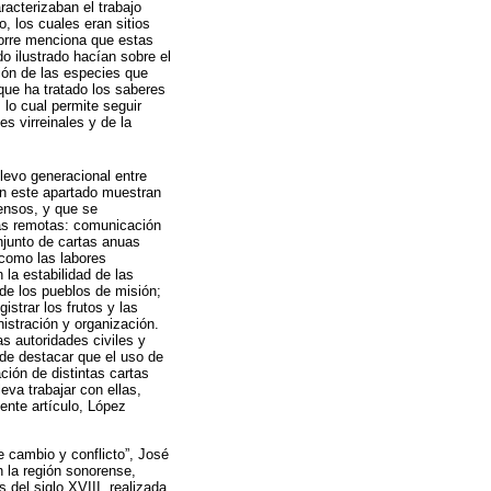
acterizaban el trabajo
o, los cuales eran sitios
Torre menciona que estas
do ilustrado hacían sobre el
ión de las especies que
a que ha tratado los saberes
 lo cual permite seguir
s virreinales y de la
levo generacional entre
n este apartado muestran
sensos, y que se
más remotas: comunicación
onjunto de cartas anuas
 como las labores
la estabilidad de las
de los pueblos de misión;
istrar los frutos y las
istración y organización.
s autoridades civiles y
de destacar que el uso de
ción de distintas cartas
va trabajar con ellas,
ente artículo, López
e cambio y conflicto”, José
n la región sonorense,
 del siglo XVIII, realizada