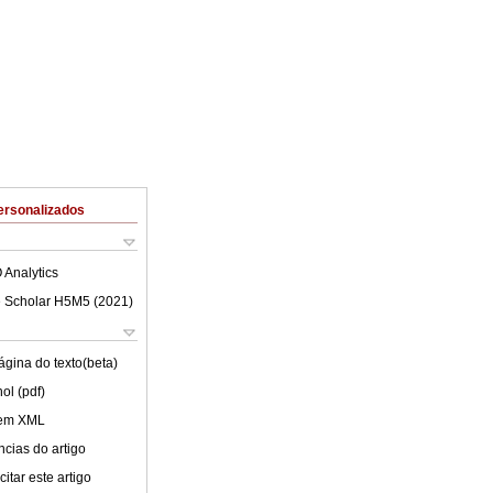
ersonalizados
 Analytics
 Scholar H5M5 (
2021
)
ágina do texto(beta)
ol (pdf)
 em XML
cias do artigo
itar este artigo