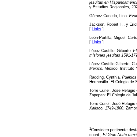
jesuitas en Hispanoaméric
y Estudios Regionales, 20
Gómez Canedo, Lino.
Evan
Jackson, Robert H., y Eric
[
Links
]
León-Portilla, Miguel.
Carto
[
Links
]
López Castillo, Gilberto.
El
misiones jesuitas 1591-17
López Castillo Gilberto, 
México
. México: Instituto 
Radding, Cynthia.
Pueblos 
Hermosillo: El Colegio de 
Torre Curiel, José Refugio 
Zapopan: El Colegio de Jal
Torre Curiel, José Refugio 
Xalisco, 1749-1860
. Zamor
1
Considero pertinente dest
coord.,
El Gran Norte mexic