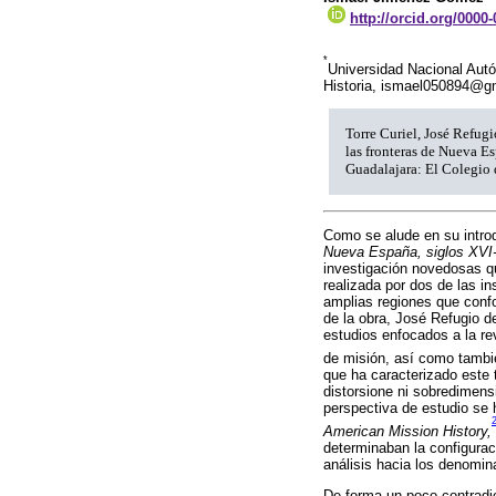
http://orcid.org/0000
*
Universidad Nacional Aut
Historia, ismael050894@g
Torre Curiel, José Refugi
las fronteras de Nueva E
Guadalajara: El Colegio 
Como se alude en su intro
Nueva España, siglos XVI
investigación novedosas qu
realizada por dos de las in
amplias regiones que conf
de la obra, José Refugio de
estudios enfocados a la re
de misión, así como tambié
que ha caracterizado este t
distorsione ni sobredimens
perspectiva de estudio se 
American Mission History,
determinaban la configurac
análisis hacia los denomin
De forma un poco contradic