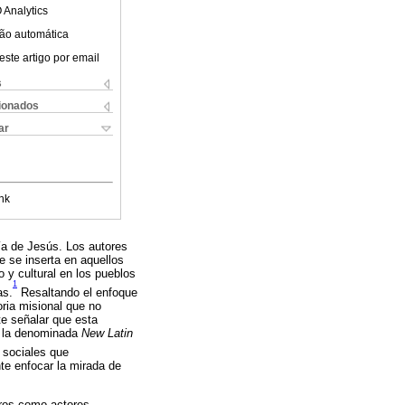
 Analytics
ão automática
este artigo por email
s
cionados
ar
nk
ía de Jesús. Los autores
ue se inserta en aquellos
 y cultural en los pueblos
1
as.
Resaltando el enfoque
oria misional que no
te señalar que esta
de la denominada
New Latin
s sociales que
te enfocar la mirada de
neros como actores