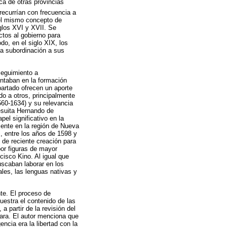
ca de otras provincias
recurrían con frecuencia a
del mismo concepto de
iglos XVI y XVII. Se
ctos al gobierno para
do, en el siglo XIX, los
la subordinación a sus
 seguimiento a
entaban en la formación
apartado ofrecen un aporte
do a otros, principalmente
560-1634) y su relevancia
jesuita Hernando de
pel significativo en la
mente en la región de Nueva
s, entre los años de 1598 y
de reciente creación para
por figuras de mayor
isco Kino. Al igual que
uscaban laborar en los
les, las lenguas nativas y
nte. El proceso de
muestra el contenido de las
a partir de la revisión del
jara. El autor menciona que
ncia era la libertad con la