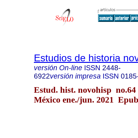
Estudios de historia n
versión On-line
ISSN
2448-
6922
versión impresa
ISSN
0185
Estud. hist. novohisp no.64
México ene./jun. 2021 Epu