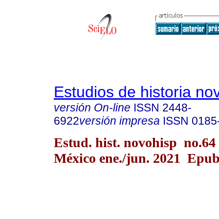
Estudios de historia n
versión On-line
ISSN
2448-
6922
versión impresa
ISSN
0185
Estud. hist. novohisp no.64
México ene./jun. 2021 Epu