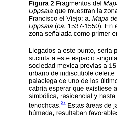
Figura 2
Fragmentos del
Map
Uppsala
que muestran la zon
Francisco el Viejo: a.
Mapa de
Uppsala
(
ca
. 1537-1550). En 
zona señalada como primer e
Llegados a este punto, sería 
sucinta a este espacio singula
sociedad mexica previas a 15
urbano de indiscutible deleite 
palaciega de uno de los últi
cabría esperar que existiese 
simbólica, residencial y hast
27
tenochcas.
Estas áreas de ja
húmeda, resultaban favorables