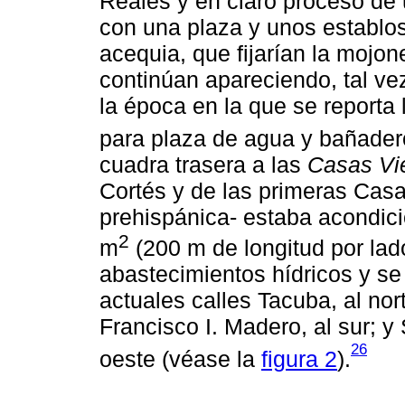
Reales y en claro proceso de
con una plaza y unos establo
acequia, que fijarían la mojon
continúan apareciendo, tal ve
la época en la que se reporta
para plaza de agua y bañadero
cuadra trasera a las
Casas Vi
Cortés y de las primeras Cas
prehispánica- estaba acondic
2
m
(200 m de longitud por lad
abastecimientos hídricos y se 
actuales calles Tacuba, al nort
Francisco I. Madero, al sur; y
26
oeste (véase la
figura 2
).