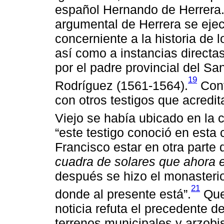
español Hernando de Herrera.
argumental de Herrera se ejec
concerniente a la historia de
así como a instancias directa
por el padre provincial del Sa
19
Rodríguez (1561-1564).
Conv
con otros testigos que acredi
Viejo se había ubicado en la 
“este testigo conoció en esta
Francisco estar en otra parte
cuadra de solares que ahora 
después se hizo el monasterio
21
donde al presente está”.
Qued
noticia refuta el precedente d
terrenos municipales y arzobi