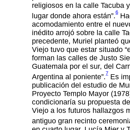
religiosos en la calle Tacuba 
6
lugar donde ahora están”.
Hac
acomodamiento entre el nuevo
inédito arrojó sobre la calle Ta
precedente, Muriel planteó q
Viejo tuvo que estar situado
forman las calles de Justo Sie
Guatemala por el sur, del Car
7
Argentina al poniente”.
Es imp
publicación del estudio de Muri
Proyecto Templo Mayor (1978),
condicionaría su propuesta de
Viejo a los futuros hallazgos 
antiguo gran recinto ceremoni
en cuarto lugar, Lucía Mier y