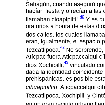
Sahagún, cuando aseguró que 
hacían fiesta y ofrecían a las
40
llamaban cioapipilti”.
Y es qu
oratorios a honra de estas di
dos calles, los cuales llamaban
eran, igualmente, el espacio p
42
Tezcatlipoca.
No sorprende, 
Atícpac fuera Aticpaccalqui cíh
43
dios Xochipilli,
vinculado con
dada la identidad coincidente
prehispánicas, es posible esta
cihuapipiltin
, Aticpaccalqui cíh
Tezcatlipoca, Xochipilli y Cinté
en un gran recinto urbano lla