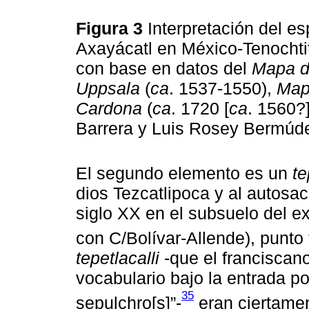
Figura 3
Interpretación del es
Axayácatl en México-Tenochtit
con base en datos del
Mapa d
Uppsala
(
ca
. 1537-1550),
Map
Cardona
(
ca
. 1720 [
ca
. 1560?
Barrera y Luis Rosey Bermúd
El segundo elemento es un
te
dios Tezcatlipoca y al autosacr
siglo XX en el subsuelo del 
con C/Bolívar-Allende), punto 
tepetlacalli
-que el franciscan
vocabulario bajo la entrada p
35
sepulchro[s]”-
eran ciertamen