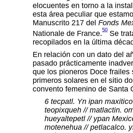
elocuentes en torno a la insta
esta área peculiar que estamo
Manuscrito 217 del
Fonds Mex
50
Nationale de France.
Se trat
recopilados en la última décad
En relación con un dato del añ
pasado prácticamente inadverti
que los pioneros Doce frailes 
primeros solares en el sitio d
convento femenino de Santa C
6 tecpatl. Yn ipan maxiti
teopixqueh // matlactin. 
hueyaltepetl // ypan Mexi
motenehua // petlacalco. 