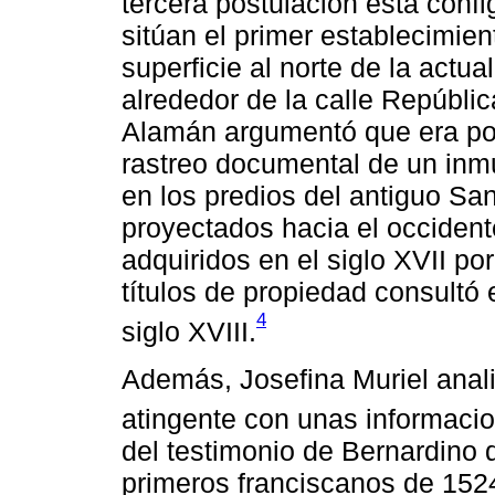
tercera postulación está conf
sitúan el primer establecimi
superficie al norte de la actu
alrededor de la calle Repúblic
Alamán argumentó que era posib
rastreo documental de un inmu
en los predios del antiguo San
proyectados hacia el occidente
adquiridos en el siglo XVII p
títulos de propiedad consultó
4
siglo XVIII.
Además, Josefina Muriel anal
atingente con unas informaci
del testimonio de Bernardino 
primeros franciscanos de 1524