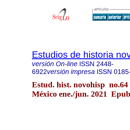
Estudios de historia n
versión On-line
ISSN
2448-
6922
versión impresa
ISSN
0185
Estud. hist. novohisp no.64
México ene./jun. 2021 Epu