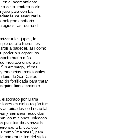
o, en el acercamiento
ma de la frontera norte
r jupe para con las
, además de asegurar la
 indígena contrario.
atégicos, así como el
izar a los jupes, la
plo de ello fueron los
garon a padecer, así como
u poder sin agotar los
manente hacía más
 que mediaba entre San
. Sin embargo, afirma
y creencias tradicionales
andono de San Carlos,
ción fortificada para tratar
alquier financiamiento
e, elaborado por María
siones en dicha región fue
 autoridades de la capital
pas y serranos reducidos
 con las misiones ubicadas
ban puestos de avanzada
aerense, a la vez que
dos como “malones”, para
la primera mitad del siglo