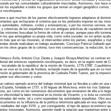
pasando por las comunidades culturalmente mezcladas. Asimismo, nos hace ver
or los españoles a todos los grupos que tenían un origen geográfico común, 
rte novohispana.
 pese a que muchos de los pames efectivamente lograron adaptarse al dominio
ortantes que rechazaran el sistema que se les pretendía imponer en las misi
 autoridades, militares, civiles y eclesiásticas, o por los mismos vecinos, en
 y creencias de los españoles con sus antiguas prácticas de cazadores-reco
as misiones buscaban la forma de volver al campo, aunque para ello tuviera
n los que arriesgaban su propia vida, como solía suceder, no sin antes aca
o más que en las misiones, el intercambio entre los pames, españoles y mula
iendas donde realizaban un trabajo asalariado. Concluye Patricia Gallardo qu
on los otros grupos de la colonia, tuvo tres consecuencias: la reducción, la m
Velasco Ávila, Antonio Cruz Zárate y Joaquín Rivaya-Martínez se centran en
idional del entonces septentrión novohispano, es decir, en la región norte de 
El ‘escándalo de la república’ de la misión de Vizarrón, 1775-1788”, Cuauhtém
ue se vive en la zona de frontera, echando mano de la querella que en su mo
misión al gobernador de la provincia de Coahuila Pedro Tueros, por la imposi
spetar sus elecciones y votos.
un valioso ejemplo acerca del trabajo misional que se llevaba a cabo en una 
a España, fundada en 1737, a 50 leguas de Monclova, entre los ríos Sabinas
uesta, así como en los numerosos documentos que emanaron de ella a lo largo
o efectividad la labor misional en la misión de Vizarrón, y si ésta se convirt
nómadas del norte, tal y como esperaban las autoridades españolas. Otro asu
ocumentos es la influencia de la política reformista aplicada en esa región n
e mediados del siglo XVIII, y, por consiguiente, el tipo de apoyo económico 
ientos misionales. Asimismo, permite medir la relación que mantenían entre sí