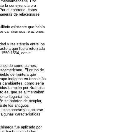
ra mesoamericana. Por
te la convivencia o a
or el contrario, éstos
maneras de relacionarse
ilibrio existente que había
 que cambiar sus relaciones
dad y resistencia entre los
ractura que fuera reforzada
e 1550-1564, con el
a conocido como pames,
esoamericano. El grupo de
eblo de frontera que
upo indígena en transición
nes cambiantes, como sería
ridos también por Brambila
sto es, que se alimentaban
ente llegarían los
n se habrían de acoplar,
a de los antiguos
 relacionarse y acoplarse
 algunas características
ichimeca fue aplicado por
ios hasta sociedades