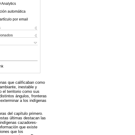
 Analytics
ción automática
artículo por email
s
cionados
nk
genas que calificaban como
cambiante, inestable y
 el territorio como sus
istintos ángulos, fronteras
 exterminar a los indígenas
ras del capítulo primero.
 estas últimas destacan las
 indígenas cazadores-
información que existe
ciones que los