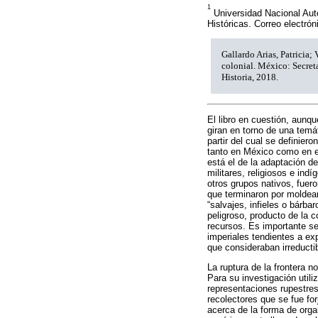
1
Universidad Nacional Aut
Históricas. Correo electr
Gallardo Arias, Patricia;
colonial. México: Secreta
Historia, 2018.
El libro en cuestión, aunq
giran en torno de una temát
partir del cual se definier
tanto en México como en el
está el de la adaptación de
militares, religiosos e ind
otros grupos nativos, fuer
que terminaron por moldear
“salvajes, infieles o bárba
peligroso, producto de la 
recursos. Es importante se
imperiales tendientes a ex
que consideraban irreducti
La ruptura de la frontera 
Para su investigación utili
representaciones rupestres
recolectores que se fue fo
acerca de la forma de orga