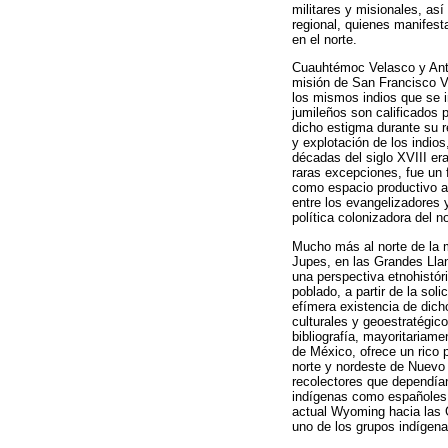
militares y misionales, así
regional, quienes manifest
en el norte.
Cuauhtémoc Velasco y Anton
misión de San Francisco Vi
los mismos indios que se i
jumileños son calificados 
dicho estigma durante su r
y explotación de los indios
décadas del siglo XVIII er
raras excepciones, fue un 
como espacio productivo au
entre los evangelizadores y
política colonizadora del n
Mucho más al norte de la m
Jupes, en las Grandes Llan
una perspectiva etnohistór
poblado, a partir de la sol
efímera existencia de dic
culturales y geoestratégic
bibliografía, mayoritariam
de México, ofrece un rico 
norte y nordeste de Nuevo
recolectores que dependían 
indígenas como españoles 
actual Wyoming hacia las G
uno de los grupos indígena