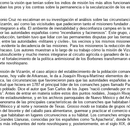
 como la visión que tenían sobre los indios de misión los más altos funcionario
aban los pros y los contras sobre la permanencia o la secularización de los es
io Cruz no escatiman en su investigación el análisis sobre las circunstanci
zarrón, así como las vicisitudes que padecieron tanto el misionero fundador
ntegraron a ella. El ambiente de inestabilidad y desconfianza campea en la re
por las autoridades españolas como “incendiarios y facinerosos”. Este grupo
educción, también tuvo que lidiar con las permanentes disputas por las tierra
, entre las autoridades -militares y civiles-, los vecinos y los mismos misione
a evidente la decadencia de las misiones. Para los misioneros la reducción d
fracaso. Los autores muestran a lo largo de su trabajo cómo la misión de Viz
tosuficiente y mucho menos integrarse al circuito agrícola o ganadero de la r
 el fortalecimiento de la política antimisional de los Borbones transformaron 
orte novohispano.
isión de Vizarrón, el caso atípico del establecimiento de la población coma
uras, hoy valle de Arkansas, le da a Joaquín Rivaya-Martínez elementos de 
ica, las circunstancias que favorecieron para que las autoridades españolas 
icitud que hiciera en 1787 el principal líder de los comanches jupes llamado 
ho poblado. Dice el autor que San Carlos de los Jupes “nació condenado por 
os”. Antes de entrar en materia sobre estos dos puntos nodales, Joaquín Riv
ente estadounidense, y en los archivos parroquiales de Nuevo México y del Ar
panorama de las principales características de los comanches que habitaban l
 México y al norte y noroeste de Texas.
Grosso modo
se trataba de grupos 
del bisonte y del caballo para alimentarse, guerrear y practicar el comercio 
que habitaban en lugares circunvecinos a su hábitat. Los comanches emigraro
randes Llanuras, conocidas por los españoles como “la Apachería”, donde ll
s más influyentes del norte novohispano y, posteriormente, en el siglo XIX, 