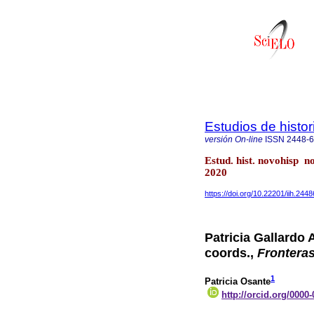
Estudios de histo
versión On-line
ISSN
2448-
Estud. hist. novohisp 
2020
https://doi.org/10.22201/iih.24
Patricia Gallardo
coords.,
Fronteras
1
Patricia Osante
http://orcid.org/0000