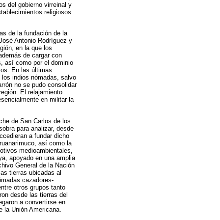
s del gobierno virreinal y
tablecimientos religiosos
as de la fundación de la
 José Antonio Rodríguez y
gión, en la que los
, además de cargar con
s, así como por el dominio
ros. En las últimas
e los indios nómadas, salvo
arrón no se pudo consolidar
egión. El relajamiento
esencialmente en militar la
nche de San Carlos de los
sobra para analizar, desde
accedieran a fundar dicho
Paruanarimuco, así como la
motivos medioambientales,
aya, apoyado en una amplia
chivo General de la Nación
as tierras ubicadas al
nómadas cazadores-
entre otros grupos tanto
n desde las tierras del
egaron a convertirse en
de la Unión Americana.