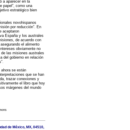
ó a aparecer en la
de papel”, como una
jetivo estratégico bien
sionales novohispanos
isión por reducción”. En
e aceptaron
eva España y los australes
 misiones, de acuerdo con
, asegurando el alimento
 intereses obviamente no
 de las misiones australes
ca del gobierno en relación
s”.
 ahora se están
nterpretaciones que se han
da, trazar conexiones y
itivamente el libro que hoy
versos márgenes del mundo
mmons
iudad de México, MX, 04510,