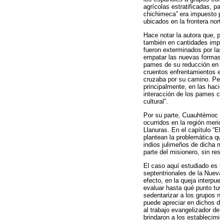
agrícolas estratificadas, 
chichimeca” era impuesto p
ubicados en la frontera no
Hace notar la autora que,
también en cantidades imp
fueron exterminados por las
empatar las nuevas formas
pames de su reducción en l
cruentos enfrentamientos e
cruzaba por su camino. Per
principalmente, en las hac
interacción de los pames c
cultural”.
Por su parte, Cuauhtémoc 
ocurridos en la región mer
Llanuras. En el capítulo “
plantean la problemática q
indios julimeños de dicha 
parte del misionero, sin re
El caso aquí estudiado es 
septentrionales de la Nuev
efecto, en la queja interp
evaluar hasta qué punto tuv
sedentarizar a los grupos 
puede apreciar en dichos d
al trabajo evangelizador d
brindaron a los establecim