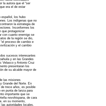
 la autora que el “ser
que era el de estar
 español, los hubo
ones. Los indígenas que no
contraron la estrategia de
lectores. Inconformes los
n que protagonizar
bar con cuanto enemigo se
tos de la región se dio,
e “el proceso de cambio e
ovilización y el cambio
 dos sucesos interesantes
Coahuila y en las Grandes
oc Velasco y Antonio Cruz
mento presentaran los
ción de su alcalde mayor de
de las misiones
 y Grande del Norte. En
 de trece años, es posible
ió en punta de lanza para
nto importante que se
orteña novohispana, de cara
que, en su momento,
 las autoridades locales,