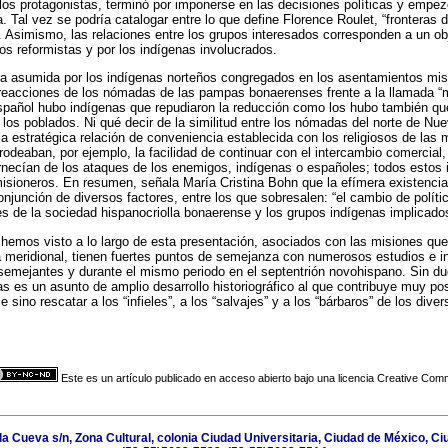
 los protagonistas, terminó por imponerse en las decisiones políticas y empez
 Tal vez se podría catalogar entre lo que define Florence Roulet, “fronteras 
da. Asimismo, las relaciones entre los grupos interesados corresponden a un ob
os reformistas y por los indígenas involucrados.
a asumida por los indígenas norteños congregados en los asentamientos mi
eacciones de los nómadas de las pampas bonaerenses frente a la llamada “m
spañol hubo indígenas que repudiaron la reducción como los hubo también qu
los poblados. Ni qué decir de la similitud entre los nómadas del norte de Nu
a estratégica relación de conveniencia establecida con los religiosos de las
 rodeaban, por ejemplo, la facilidad de continuar con el intercambio comercial
rnecían de los ataques de los enemigos, indígenas o españoles; todos estos
misioneros. En resumen, señala María Cristina Bohn que la efímera existencia
onjunción de diversos factores, entre los que sobresalen: “el cambio de políti
ses de la sociedad hispanocriolla bonaerense y los grupos indígenas implicado
hemos visto a lo largo de esta presentación, asociados con las misiones que
 meridional, tienen fuertes puntos de semejanza con numerosos estudios e i
semejantes y durante el mismo periodo en el septentrión novohispano. Sin du
s es un asunto de amplio desarrollo historiográfico­ al que contribuye muy pos
e sino rescatar a los “infieles”, a los “salvajes” y a los “bárbaros” de los di
Este es un artículo publicado en acceso abierto bajo una licencia Creative Co
la Cueva s/n, Zona Cultural, colonia Ciudad Universitaria, Ciudad de México, C