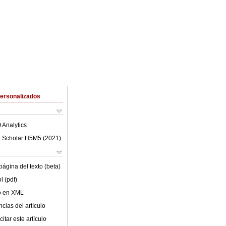
Personalizados
 Analytics
 Scholar H5M5 (
2021
)
ágina del texto (beta)
l (pdf)
lo en XML
cias del artículo
itar este artículo