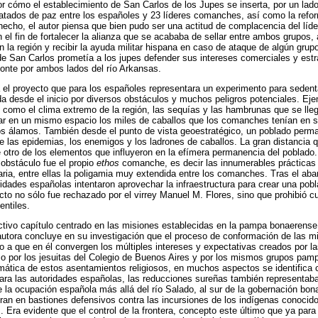
r cómo el establecimiento de San Carlos de los Jupes se inserta, por un lad
tratados de paz entre los españoles y 23 líderes comanches, así como la refor
 hecho, el autor piensa que bien pudo ser una actitud de complacencia del líde
 el fin de fortalecer la alianza que se acababa de sellar entre ambos grupos
 la región y recibir la ayuda militar hispana en caso de ataque de algún grupo
de San Carlos prometía a los jupes defender sus intereses comerciales y estr
sonte por ambos lados del río Arkansas.
l proyecto que para los españoles representara un experimento para sedentar
 desde el inicio por diversos obstáculos y muchos peligros potenciales. Ejem
 como el clima extremo de la región, las sequías y las hambrunas que se lle
tar en un mismo espacio los miles de caballos que los comanches tenían en s
los álamos. También desde el punto de vista geoestratégico, un poblado per
te las epidemias, los enemigos y los ladrones de caballos. La gran distancia
otro de los elementos que influyeron en la efímera permanencia del poblado
obstáculo fue el propio
ethos
comanche, es decir las innumerables prácticas 
taria, entre ellas la poligamia muy extendida entre los comanches. Tras el ab
ridades españolas intentaron aprovechar la infraestructura para crear una pobla
to no sólo fue rechazado por el virrey Manuel M. Flores, sino que prohibió cu
entiles.
tractivo capítulo centrado en las misiones establecidas en la pampa bonaerens
autora concluye en su investigación que el proceso de conformación de las mi
 a que en él convergen los múltiples intereses y expectativas creados por las
mo por los jesuitas del Colegio de Buenos Aires y por los mismos grupos pam
mática de estos asentamientos religiosos, en muchos aspectos se identifica
Para las autoridades españolas, las reducciones sureñas también representa
de la ocupación española más allá del río Salado, al sur de la gobernación bon
ran en bastiones defensivos contra las incursiones de los indígenas conoci
 Era evidente que el control de la frontera, concepto este último que ya para 