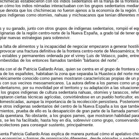
chimecas establecieron con los indios sedentarios en la franja de la fronte
an cómo los indios nómadas interactuaban con los grupos sedentarios median
 que denota que los chichimecas no fueron ajenos a la economía de la región. P
grupos indígenas como otomíes, nahuas y michoacanos que tenían diferentes 
s y su ganado, junto con otros grupos de indígenas sedentarios, rompió el equ
originarias de la región centro-norte de la Nueva España, a grado tal de tener
ptar nuevas estrategias para sobrevivir.
la falta de alimentos y la incapacidad de negociar empezaron a generar hostili
rovocar una fractura definitiva de la frontera centro-norte de Mesoamérica; f
s estables y permanentes ordenada por el virrey Luis de Velasco, padre, entr
embestidas de los entonces llamados también “bárbaros del norte”.
a con el de Patricia Gallardo Arias, quien se centra en el grupo de fronter
da de los españoles, habitaban la zona que separaba la Huasteca del norte m
néricamente conocido como pames mostraron características propias de un pu
os con sus vecinos mesoamericanos. La autora define a los pames como un gr
dentarismo, por su movilidad por el territorio y su adaptación a las situacio
 los grupos indígenas de cultura sedentaria nahuas, otomíes y tarascos, refe
optaron ciertas técnicas agrícolas, convirtiéndose en un pueblo horticultor, e
domesticadas, aunque la importancia de la recolección persistiera. Posteriorm
otros indígenas sedentarios del centro de la Nueva España a los que tambié
mientos, prueba de ello es la desaparición de gran parte de la llamada pamerí
rda queretana. No obstante, a los grupos pames, que mostraron habilidad para
s, se les ha facilitado, hasta hoy en día, sobrevivir como grupo, conservando
ecolectores para conseguir sustento, principalmente.
senta Patricia Gallardo Arias explica de manera puntual cómo el apelativo ch
n economías y formas de organización diferentes, desde nómadas y sedentar