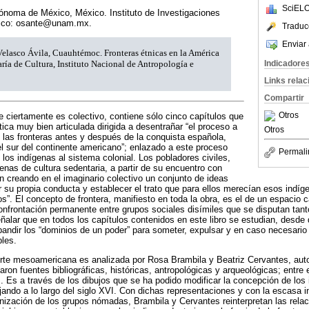
SciELO
ónoma de México, México. Instituto de Investigaciones
ónico: osante@unam.mx.
Traduc
Enviar 
 Velasco Ávila, Cuauhtémoc. Fronteras étnicas en la América
Indicadore
ría de Cultura, Instituto Nacional de Antropología e
Links rela
Compartir
Otros
ue ciertamente es colectivo, contiene sólo cinco capítulos que
ica muy bien articulada dirigida a desentrañar “el proceso a
Otros
on las fronteras antes y después de la conquista española,
 sur del continente americano”; enlazado a este proceso
Permali
 los indígenas al sistema colonial. Los pobladores civiles,
ígenas de cultura sedentaria, a partir de su encuentro con
on creando en el imaginario colectivo un conjunto de ideas
 su propia conducta y establecer el trato que para ellos merecían esos indí
ros”. El concepto de frontera, manifiesto en toda la obra, es el de un espacio 
confrontación permanente entre grupos sociales disímiles que se disputan tanto
ñalar que en todos los capítulos contenidos en este libro se estudian, desde d
pandir los “dominios de un poder” para someter, expulsar y en caso necesario
bles.
norte mesoamericana es analizada por Rosa Brambila y Beatriz Cervantes, auto
zaron fuentes bibliográficas, históricas, antropológicas y arqueológicas; entre
. Es a través de los dibujos que se ha podido modificar la concepción de los
rjando a lo largo del siglo XVI. Con dichas representaciones y con la escasa 
nización de los grupos nómadas, Brambila y Cervantes reinterpretan las rela