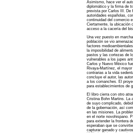
Asimismo, hace ver el auto
diplomático y la firma de 
prevista por Carlos III. De
autoridades españolas, con
continuidad del comercio en
Ciertamente, la ubicación 
acceso a la cacería del bi
Una vez puesto en marcha e
población se vio amenazada
factores medioambientales
la imposibilidad de alimen
pastos y las cortezas de 
vulnerables a los jupes an
Carlos y Nuevo México fue 
Rivaya-Martínez, el mayor 
contrarias a la vida seden
concluye el autor, las auto
a los comanches. El proyec
para establecimientos de g
El libro cierra con otro a
Cristina Bohn Martins. La 
de suyo complicado, debido
de la gobernación, así co
en las misiones. La proble
en el norte novohispano. 
para extender la frontera 
esperaban que se convirtie
capturar ganado y cautivos.