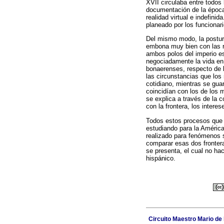
XVII circulaba entre todos
documentación de la época.
realidad virtual e indefini
planeado por los funcionari
Del mismo modo, la postur
embona muy bien con las r
ambos polos del imperio e
negociadamente la vida en 
bonaerenses, respecto de l
las circunstancias que los
cotidiano, mientras se gua
coincidían con los de los 
se explica a través de la c
con la frontera, los intere
Todos estos procesos que 
estudiando para la América
realizado para fenómenos 
comparar esas dos frontera
se presenta, el cual no hac
hispánico.
Circuito Maestro Mario de 