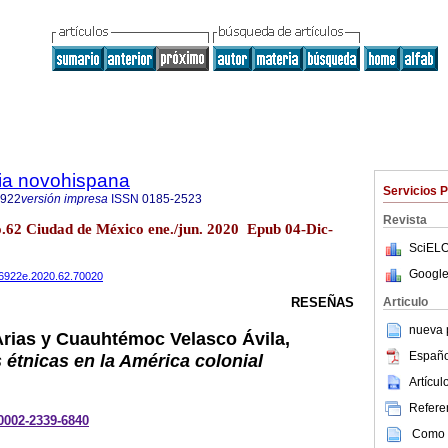
ria novohispana
Servicios 
6922
versión impresa
ISSN
0185-2523
Revista
no.62 Ciudad de México ene./jun. 2020 Epub 04-Dic-
SciELO
Google
486922e.2020.62.70020
Articulo
RESEÑAS
nueva p
 Arias y Cuauhtémoc Velasco Ávila,
Españo
 étnicas en la América colonial
Artícu
Referen
-0002-2339-6840
Como c