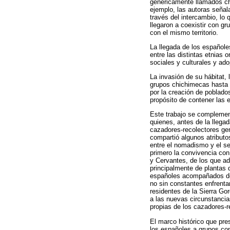
genéricamente llamados chi
ejemplo, las autoras señal
través del intercambio, lo
llegaron a coexistir con 
con el mismo territorio.
La llegada de los españole
entre las distintas etnias 
sociales y culturales y ado
La invasión de su hábitat, 
grupos chichimecas hasta p
por la creación de poblado
propósito de contener las 
Este trabajo se complement
quienes, antes de la llega
cazadores-recolectores ge
compartió algunos atribut
entre el nomadismo y el se
primero la convivencia con
y Cervantes, de los que ad
principalmente de plantas 
españoles acompañados de 
no sin constantes enfrenta
residentes de la Sierra Go
a las nuevas circunstancia
propias de los cazadores-r
El marco histórico que pre
los españoles a grupos co