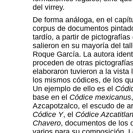
del virrey.
De forma análoga, en el capít
corpus de documentos pintados
tardío, a partir de pictografía
salieron en su mayoría del tal
Roque García. La autora ident
proceden de otras pictografía
elaboraron tuvieron a la vist
los mismos códices, de los q
Un ejemplo de ello es el
Códi
base en el
Códice mexicanus
Azcapotzalco, el escudo de a
Códice Y
, el
Códice Azcatitla
Chavero
, documentos de los 
varios para su composición. 