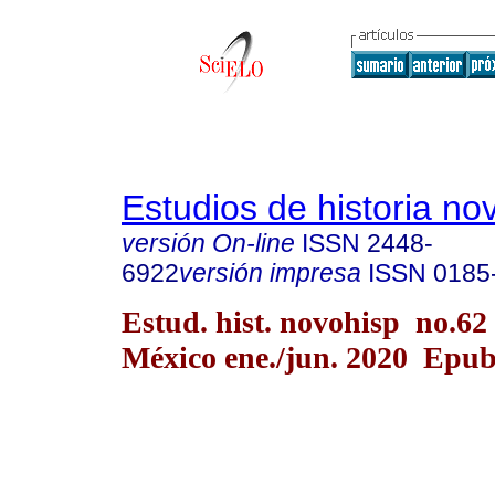
Estudios de historia n
versión On-line
ISSN
2448-
6922
versión impresa
ISSN
0185
Estud. hist. novohisp no.62
México ene./jun. 2020 Epub