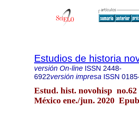
Estudios de historia n
versión On-line
ISSN
2448-
6922
versión impresa
ISSN
0185
Estud. hist. novohisp no.62
México ene./jun. 2020 Epub