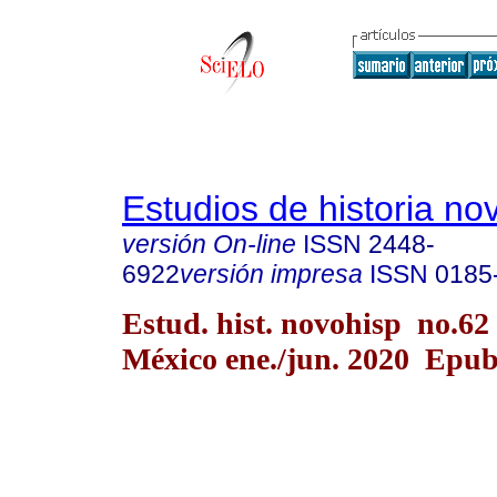
Estudios de historia n
versión On-line
ISSN
2448-
6922
versión impresa
ISSN
0185
Estud. hist. novohisp no.62
México ene./jun. 2020 Epub