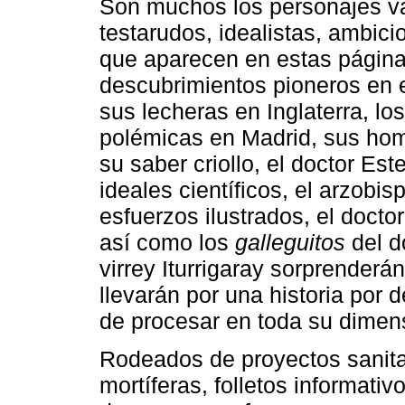
Son muchos los personajes van
testarudos, idealistas, ambic
que aparecen en estas págin
descubrimientos pioneros en 
sus lecheras en Inglaterra, l
polémicas en Madrid, sus ho
su saber criollo, el doctor E
ideales científicos, el arzobi
esfuerzos ilustrados, el docto
así como los
galleguitos
del d
virrey Iturrigaray sorprenderá
llevarán por una historia por 
de procesar en toda su dimen
Rodeados de proyectos sanit
mortíferas, folletos informativo