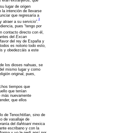
 eran extranjeros, que
 su lugar de origen
la intención de llevarse
nunciar que regresaría a
3
y atraer a su servicio”.
diencia, pues “tengo por
n contacto directo con él,
antes del
Excan
 favor del rey de España y
todos es notorio todo esto,
is y obedezcáis a este
 de los dioses nahuas, se
 del mismo lugar y como
igión original, pues,
uchos tiempos que
uello que tenían
omo más nuevamente
ender, que ellos
o de Tenochtitlan, sino de
to de vasallaje de
eranía del
tlahtoani
mexica
ante escribano y con la
 forma y yo le pedí ansí por