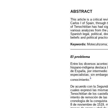
ABSTRACT
This article is a critical 
Carlos I of Spain, through
of Tenochtitlan has had sign
various analyzes from the 
Spanish legal, political, d
beliefs and political pract
Keywords:
Motecuhzoma; H
El problema
Entre los diversos aconteci
hispano-indígena destaca l
de España, por intermedio 
especialistas; sin embargo
1
conocimiento.
De acuerdo con la
Segunda
cuales expresó las mismas 
Tenochtitlan de los castel
intento de remoción de la
cronología de la conquista
8 de noviembre de 1519, mi