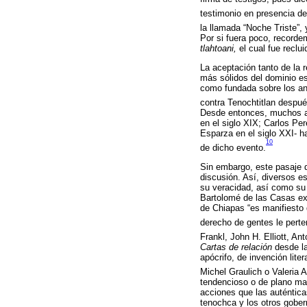
testimonio en presencia d
la llamada “Noche Triste”,
Por si fuera poco, recorde
tlahtoani,
el cual fue reclui
La aceptación tanto de la r
más sólidos del dominio es
como fundada sobre los an
contra Tenochtitlan despué
Desde entonces, muchos au
en el siglo XIX; Carlos Pe
Esparza en el siglo XXI- h
10
de dicho evento.
Sin embargo, este pasaje de
discusión. Así, diversos es
su veracidad, así como su
Bartolomé de las Casas ex
de Chiapas “es manifiesto
derecho de gentes le perte
Frankl, John H. Elliott, A
Cartas de relación
desde la
apócrifo, de invención lite
Michel Graulich o Valeria 
tendencioso o de plano man
acciones que las auténtica
tenochca y los otros gobe