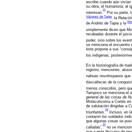
escribe cuando aún vivían 
su obra; el humanista, al 
21
interesan.
Por su parte, l
Vázquez de Tapia
, la
Relació
Rel
de Andrés de Tapia y la
simplemente dicen que Mot
recabadas durante el juicio
poder, sino sobre los even
se menciona el encuentro 
éste propone a sus “consej
los indígenas; posteriorme
En la historiografía de tra
registro, menciones, alusi
nahuas novohispanos que a
tlaxcaltecas de la conquis
menos conocidos, pero qu
Tampoco se menciona el act
general de las cosas de 
Motecuhzoma a Cortés en di
de salutación dirigidas a 
29
triunfantes.
Incluso, en l
contaron los soldados ind
que algunas cosas se pusie
30
calladas”,
no se menciona
que a este discurso de rec