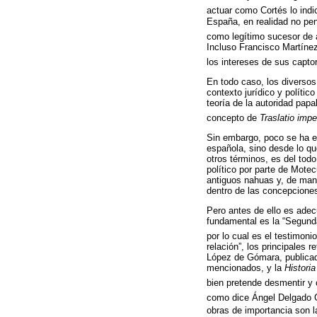
actuar como Cortés lo indi
España, en realidad no pe
como legítimo sucesor de a
Incluso Francisco Martínez
los intereses de sus capto
En todo caso, los diversos
contexto jurídico y polític
teoría de la autoridad papa
concepto de
Traslatio imper
Sin embargo, poco se ha ex
española, sino desde lo qu
otros términos, es del todo
político por parte de Mote
antiguos nahuas y, de man
dentro de las concepciones,
Pero antes de ello es adec
fundamental es la “Segunda
por lo cual es el testimon
relación”, los principales 
López de Gómara, publica
mencionados, y la
Histori
bien pretende desmentir y c
como dice Ángel Delgado G
obras de importancia son 