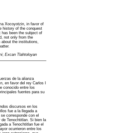
ma Xocoyotzin, in favor of
e history of the conquest
it has been the subject of
d, not only from the
about the institutions,
atter.
ni
;
Excan Tlahtoloyan
uerzas de la alianza
, en favor del rey Carlos I
e conocido entre los
rincipales fuentes para su
ndos discursos en los
los fue a la llegada a
 se corresponde con el
e Tenochtitlan. Si bien la
gada a Tenochtitlan fue el
yor ocurrieron entre los