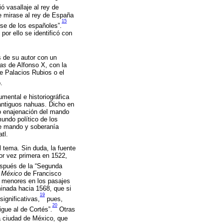
ó vasallaje al rey de
e mirase al rey de España
15
rse de los españoles”.
or ello se identificó con
s de su autor con un
das
de Alfonso X, con la
e Palacios Rubios o el
.
mental e historiográfica
 antiguos nahuas. Dicho en
a o enajenación del mando
undo político de los
de mando y soberanía
tl.
 tema. Sin duda, la fuente
or vez primera en 1522,
pués de la “Segunda
e México
de Francisco
 menores en los pasajes
minada hacia 1568, que si
19
ignificativas,
pues,
20
gue al de Cortés”.
Otras
la ciudad de México, que