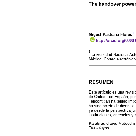
The handover power 
1
Miguel Pastrana Flores
http://orcid.org/0000
1
Universidad Nacional Autó
México. Correo electróni
RESUMEN
Este artículo es una revis
de Carlos I de España, por
Tenochtitlan ha tenido impo
ha sido objeto de diversos
ya desde la perspectiva jur
instituciones, creencias y 
Palabras clave:
Motecuhzo
Tlahtoloyan