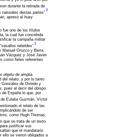
on durante la retirada de
8
 naturales destas partes”.
lan, apresó al
huey
.
 fue uno de los títulos
a, la cual fue concebida
tificar la campaña militar
9
“vasallos rebeldes”.
 y Manuel Orozco y Berra
rmán Vázquez y José Javier
s como fieles referentes
do objeto de amplia
del relato, y por lo tanto
do González de Oviedo y
 pues al decir del obispo
s de España lo que, por
 de Eulalia Guzmán, Víctor
estionado el relato de las
implicándolo de ser
ue otros, como Hugh Thomas,
n que se trata de un texto
ara justificar sus
saltan que el mandatario
 ello se vieron obligados a