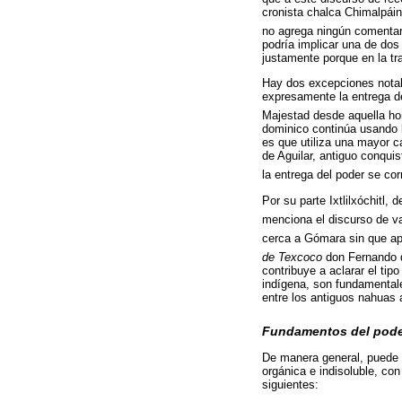
cronista chalca Chimalpáin
no agrega ningún comentar
podría implicar una de dos
justamente porque en la tr
Hay dos excepciones notabl
expresamente la entrega d
Majestad desde aquella hor
dominico continúa usando l
es que utiliza una mayor c
de Aguilar, antiguo conquis
la entrega del poder se cor
Por su parte Ixtlilxóchitl,
menciona el discurso de v
cerca a Gómara sin que ap
de Texcoco
don Fernando d
contribuye a aclarar el tip
indígena, son fundamentales
entre los antiguos nahuas
Fundamentos del poder
De manera general, puede 
orgánica e indisoluble, c
siguientes: