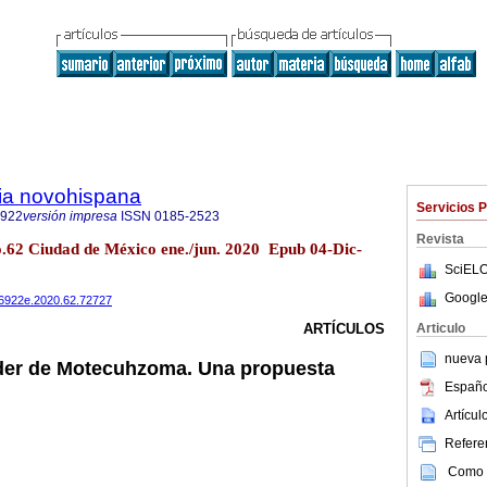
ria novohispana
Servicios 
6922
versión impresa
ISSN
0185-2523
Revista
no.62 Ciudad de México ene./jun. 2020 Epub 04-Dic-
SciELO
Google
486922e.2020.62.72727
Articulo
ARTÍCULOS
nueva p
oder de Motecuhzoma. Una propuesta
Españo
Artícu
Referen
Como c