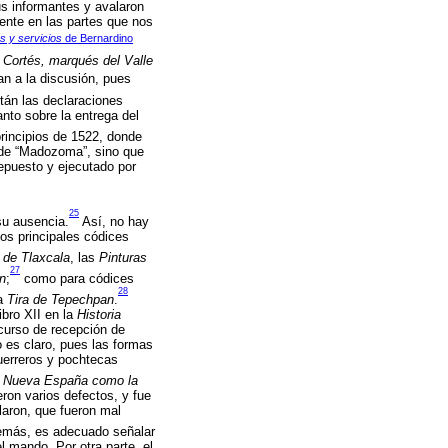
us informantes y avalaron
mente en las partes que nos
s y servicios
de Bernardino
 Cortés, marqués del Valle
an a la discusión, pues
án las declaraciones
anto sobre la entrega del
rincipios de 1522, donde
 de “Madozoma”, sino que
depuesto y ejecutado por
25
 su ausencia.
Así, no hay
los principales códices
 de Tlaxcala
, las
Pinturas
27
n
;
como para códices
28
a
Tira de Tepechpan
.
bro XII en la
Historia
curso de recepción de
 es claro, pues las formas
guerreros y pochtecas
ta Nueva España como la
eron varios defectos, y fue
laron, que fueron mal
demás, es adecuado señalar
l mando. Por otra parte, el