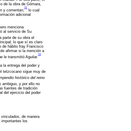
zo de la obra de Gómara,
31
an y comentan;
lo cual
ormación adicional
imero menciona
ó al servicio de Su
 parte de su obra el
cipal; lo que sí es claro
o de hábito fray Francisco
ble afirmar si la mención a
33
 le transmitió Aguilar.
a la entrega del poder y
el tetzcocano sigue muy de
pendio histórico del reino
 ambiguo, y por ello no
as fuentes de tradición
l del ejercicio del poder
n vinculados, de manera
 importantes los