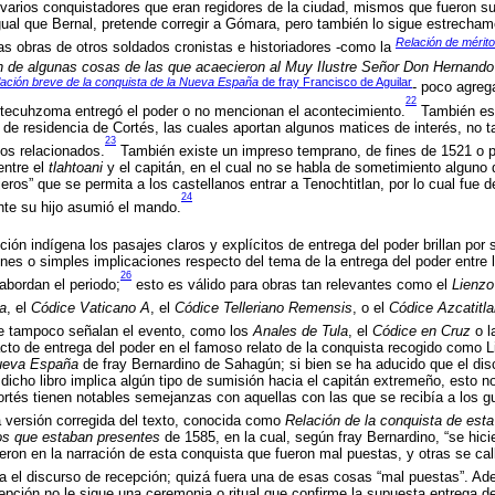
varios conquistadores que eran regidores de la ciudad, mismos que fueron s
igual que Bernal, pretende corregir a Gómara, pero también lo sigue estrecha
Relación de mérito
as obras de otros soldados cronistas e historiadores -como la
n de algunas cosas de las que acaecieron al Muy Ilustre Señor Don Hernando
ación breve de la conquista de la Nueva España
de fray Francisco de Aguilar
- poco agreg
22
ecuhzoma entregó el poder o no mencionan el acontecimiento.
También est
 de residencia de Cortés, las cuales aportan algunos matices de interés, no t
23
tos relacionados.
También existe un impreso temprano, de fines de 1521 o p
entre el
tlahtoani
y el capitán, en el cual no se habla de sometimiento alguno
eros” que se permita a los castellanos entrar a Tenochtitlan, por lo cual fue 
24
nte su hijo asumió el mando.
dición indígena los pasajes claros y explícitos de entrega del poder brillan por
ones o simples implicaciones respecto del tema de la entrega del poder entre 
26
bordan el periodo;
esto es válido para obras tan relevantes como el
Lienzo
ta
, el
Códice Vaticano A
, el
Códice Telleriano Remensis
, o el
Códice Azcatitla
e tampoco señalan el evento, como los
Anales de Tula
, el
Códice en Cruz
o l
o de entrega del poder en el famoso relato de la conquista recogido como Li
Nueva España
de fray Bernardino de Sahagún; si bien se ha aducido que el dis
cho libro implica algún tipo de sumisión hacia el capitán extremeño, esto no
Cortés tienen notables semejanzas con aquellas con las que se recibía a los 
a versión corregida del texto, conocida como
Relación de la conquista de es
ios que estaban presentes
de 1585, en la cual, según fray Bernardino, “se hici
ron en la narración de esta conquista que fueron mal puestas, y otras se cal
 el discurso de recepción; quizá fuera una de esas cosas “mal puestas”. A
epción no le sigue una ceremonia o ritual que confirme la supuesta entrega de