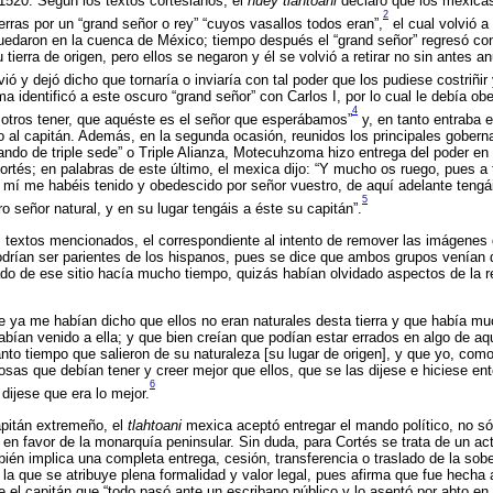
1520. Según los textos cortesianos, el
huey tlahtoani
declaró que los mexicas
2
ierras por un “grand señor o rey” “cuyos vasallos todos eran”,
el cual volvió a
edaron en la cuenca de México; tiempo después el “grand señor” regresó con 
tierra de origen, pero ellos se negaron y él se volvió a retirar no sin antes a
ió y dejó dicho que tornaría o inviaría con tal poder que los pudiese costriñir 
identificó a este oscuro “grand señor” con Carlos I, por lo cual le debía obe
4
osotros tener, que aquéste es el señor que esperábamos”
y, en tanto entraba e
o al capitán. Además, en la segunda ocasión, reunidos los principales gobern
ando de triple sede” o Triple Alianza, Motecuhzoma hizo entrega del poder en
ortés; en palabras de este último, el mexica dijo: “Y mucho os ruego, pues a 
 mí me habéis tenido y obedescido por señor vuestro, de aquí adelante tengá
5
o señor natural, y en su lugar tengáis a éste su capitán”.
os textos mencionados, el correspondiente al intento de remover las imágenes
odrían ser parientes de los hispanos, pues se dice que ambos grupos venían
o de ese sitio hacía mucho tiempo, quizás habían olvidado aspectos de la rel
 ya me habían dicho que ellos no eran naturales desta tierra y que había m
bían venido a ella; y que bien creían que podían estar errados en algo de aq
tanto tiempo que salieron de su naturaleza [su lugar de origen], y que yo, c
osas que debían tener y creer mejor que ellos, que se las dijese e hiciese ent
6
 dijese que era lo mejor.
apitán extremeño, el
tlahtoani
mexica aceptó entregar el mando político, no sól
, en favor de la monarquía peninsular. Sin duda, para Cortés se trata de un ac
én implica una completa entrega, cesión, transferencia o traslado de la sob
 la que se atribuye plena formalidad y valor legal, pues afirma que fue hecha 
e el capitán que “todo pasó ante un escribano público y lo asentó por abto en