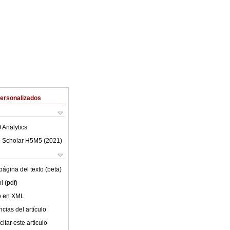
Personalizados
 Analytics
 Scholar H5M5 (
2021
)
ágina del texto (beta)
l (pdf)
lo en XML
cias del artículo
itar este artículo