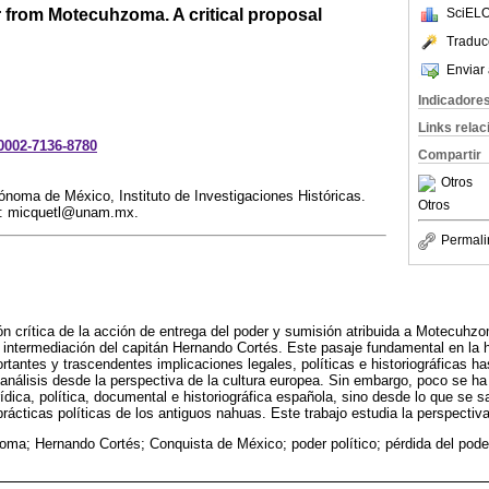
from Motecuhzoma. A critical proposal
SciELO
Traduc
Enviar 
Indicadore
Links rela
-0002-7136-8780
Compartir
Otros
noma de México, Instituto de Investigaciones Históricas.
Otros
co: micquetl@unam.mx.
Permali
ión crítica de la acción de entrega del poder y sumisión atribuida a Motecuhz
 intermediación del capitán Hernando Cortés. Este pasaje fundamental en la h
rtantes y trascendentes implicaciones legales, políticas e historiográficas has
 análisis desde la perspectiva de la cultura europea. Sin embargo, poco se ha
ídica, política, documental e historiográfica española, sino desde lo que se 
prácticas políticas de los antiguos nahuas. Este trabajo estudia la perspectiva
ma; Hernando Cortés; Conquista de México; poder político; pérdida del pode