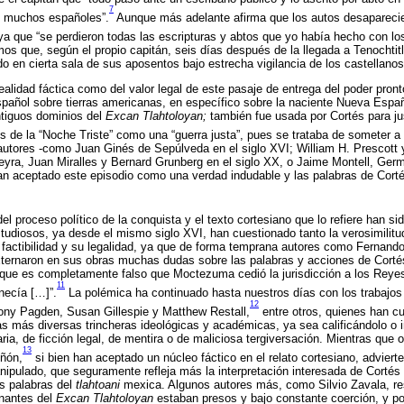
7
e muchos españoles”.
Aunque más adelante afirma que los autos desaparecier
 ya que “se perdieron todas las escripturas y abtos que yo había hecho con los
mos que, según el propio capitán, seis días después de la llegada a Tenochtit
do en cierta sala de sus aposentos bajo estrecha vigilancia de los castellanos
ealidad fáctica como del valor legal de este pasaje de entrega del poder pronto
pañol sobre tierras americanas, en específico sobre la naciente Nueva Españ
tiguos dominios del
Excan Tlahtoloyan;
también fue usada por Cortés para jus
s de la “Noche Triste” como una “guerra justa”, pues se trataba de someter a 
tores -como Juan Ginés de Sepúlveda en el siglo XVI; William H. Prescott
reyra, Juan Miralles y Bernard Grunberg en el siglo XX, o Jaime Montell, Ge
an aceptado este episodio como una verdad indudable y las palabras de Corté
l proceso político de la conquista y el texto cortesiano que lo refiere han si
tudiosos, ya desde el mismo siglo XVI, han cuestionado tanto la verosimilitud 
 factibilidad y su legalidad, ya que de forma temprana autores como Fernan
ternaron en sus obras muchas dudas sobre las palabras y acciones de Cortés,
 que es completamente falso que Moctezuma cedió la jurisdicción a los Reye
11
necía […]”.
La polémica ha continuado hasta nuestros días con los trabajos
12
ntony Pagden, Susan Gillespie y Matthew Restall,
entre otros, quienes han cu
s más diversas trincheras ideológicas y académicas, ya sea calificándolo o 
raria, de ficción legal, de mentira o de maliciosa tergiversación. Mientras q
13
Añón,
si bien han aceptado un núcleo fáctico en el relato cortesiano, advierte
ipulado, que seguramente refleja más la interpretación interesada de Cortés p
s palabras del
tlahtoani
mexica. Algunos autores más, como Silvio Zavala, re
rnantes del
Excan Tlahtoloyan
estaban presos y bajo constante coerción, y por