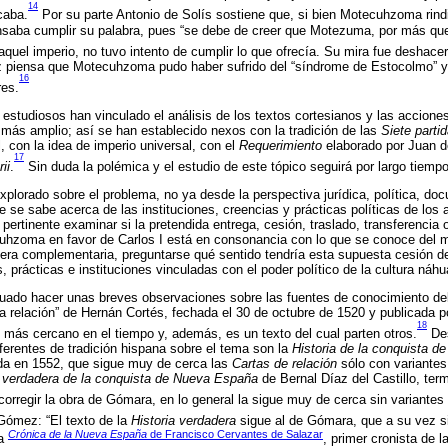
14
caba.
Por su parte Antonio de Solís sostiene que, si bien Motecuhzoma rindi
nsaba cumplir su palabra, pues “se debe de creer que Motezuma, por más qu
quel imperio, no tuvo intento de cumplir lo que ofrecía. Su mira fue deshace
 piensa que Motecuhzoma pudo haber sufrido del “síndrome de Estocolmo” y p
16
res.
 estudiosos han vinculado el análisis de los textos cortesianos y las accione
o más amplio; así se han establecido nexos con la tradición de las
Siete parti
l, con la idea de imperio universal, con el
Requerimiento
elaborado por Juan d
17
ii
.
Sin duda la polémica y el estudio de este tópico seguirá por largo tiempo
plorado sobre el problema, no ya desde la perspectiva jurídica, política, docu
e se sabe acerca de las instituciones, creencias y prácticas políticas de los
 pertinente examinar si la pretendida entrega, cesión, traslado, transferenci
cuhzoma en favor de Carlos I está en consonancia con lo que se conoce del m
era complementaria, preguntarse qué sentido tendría esta supuesta cesión 
 prácticas e instituciones vinculadas con el poder político de la cultura náhua
uado hacer unas breves observaciones sobre las fuentes de conocimiento del
 relación” de Hernán Cortés, fechada el 30 de octubre de 1520 y publicada p
18
io más cercano en el tiempo y, además, es un texto del cual parten otros.
Des
referentes de tradición hispana sobre el tema son la
Historia de la conquista d
da en 1552, que sigue muy de cerca las
Cartas de relación
sólo con variantes
a verdadera de la conquista de Nueva España
de Bernal Díaz del Castillo, ter
orregir la obra de Gómara, en lo general la sigue muy de cerca sin variantes s
ómez: “El texto de la
Historia verdadera
sigue al de Gómara, que a su vez si
Crónica de la Nueva España
de Francisco Cervantes de Salazar
la
, primer cronista de 