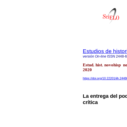
Estudios de histo
versión On-line
ISSN
2448-
Estud. hist. novohisp 
2020
https://doi.org/10.22201/iih.24
La entrega del p
crítica