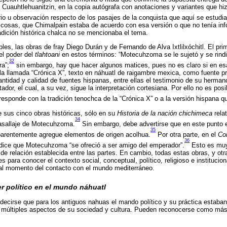
 Cuauhtlehuanitzin, en la copia autógrafa con anotaciones y variantes que hi
io u observación respecto de los pasajes de la conquista que aquí se estudi
 cosas, que Chimalpain estaba de acuerdo con esa versión o que no tenía inf
adición histórica chalca no se mencionaba el tema.
es, las obras de fray Diego Durán y de Fernando de Alva Ixtlilxóchitl. El pr
el poder del
tlahtoani
en estos términos: “Motecuhzoma se le sujetó y se rindi
32
a”;
sin embargo, hay que hacer algunos matices, pues no es claro si en esa
a llamada “Crónica X”, texto en náhuatl de raigambre mexica, como fuente prin
antidad y calidad de fuentes hispanas, entre ellas el testimonio de su herman
tador, el cual, a su vez, sigue la interpretación cortesiana. Por ello no es posi
responde con la tradición tenochca de la “Crónica X” o a la versión hispana que
 de sus cinco obras históricas, sólo en su
Historia de la nación chichimeca
relat
34
asallaje de Motecuhzoma.
Sin embargo, debe advertirse que en este punto 
35
arentemente agregue elementos de origen acolhua.
Por otra parte, en el
Com
36
ice que Motecuhzoma “se ofreció a ser amigo del emperador”.
Esto es muy
o de relación establecida entre las partes. En cambio, todas estas obras, y otr
 para conocer el contexto social, conceptual, político, religioso e instituciona
 al momento del contacto con el mundo mediterráneo.
 político en el mundo náhuatl
decirse que para los antiguos nahuas el mando político y su práctica estaba
on múltiples aspectos de su sociedad y cultura. Pueden reconocerse como más