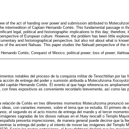
review of the act of handing over power and submission attributed to Motecuhzo
 the intermedition of Captain Hernando Cortés. This fundamental passage in th
ificant legal, political and historiographic implications to this day; therefore, 
perspective of European culture. However, the problem has been little explore
ocumentary and historiographical perspective, but also not about what is known 
ices of the ancient Nahuas. This paper studies the Nahuatl perspective of the m
ernando Cortés; Conquest of Mexico; political power; loss of power;
tlahtoa
mientos notables del proceso de la conquista militar de Tenochtitlan por las f
a acción de entrega del poder y sumisión atribuida a Motecuhzoma Xocoyotzin
del capitán Hernando Cortés. El evento al que hago referencia es ampliament
, con fines expositivos es conveniente recordarlo brevemente, así como las p
 relación
de Cortés en tres diferentes momentos Motecuhzoma pronunció se
ideas, con variantes menores, sobre el tema que se estudia. El primero de el
lanos; el segundo es el acto mismo de entrega del mando y el tercer momento
s imágenes sagradas de los dioses nahuas en el
Huey teocalli
o Templo Mayor d
 española presenta imprecisiones, de manera general puede decirse que la lle
entras la entrega del poder y el intento de mover las imágenes del Templo Ma