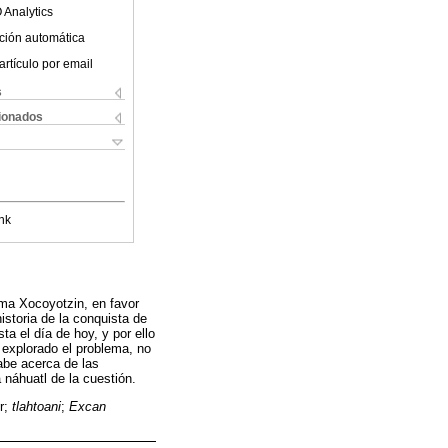
 Analytics
ción automática
artículo por email
s
cionados
nk
oma Xocoyotzin, en favor
istoria de la conquista de
ta el día de hoy, y por ello
 explorado el problema, no
sabe acerca de las
 náhuatl de la cuestión.
r;
tlahtoani
;
Excan