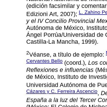
(edición facsimilar y comenta
L. Zahino Pe
Edizioni Art, 2007);
y el IV Concilio Provincial Me
Autónoma de México, Instituto
Ángel Porrúa/Universidad de 
Castilla-La Mancha, 1999).
2
Véanse, a título de ejemplo:
Cervantes Bello
(coord.),
Los co
Reflexiones e influencias
(Méx
de México, Instituto de Inves
Universidad Autónoma de Pue
Cázares y C. Ferreira Ascencio
,
De
España a la luz del Tercer Co
(México: El Colegio de Micho