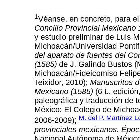
1
Véanse, en concreto, para e
Concilio Provincial Mexicano
y estudio preliminar de Luis M
Michoacán/Universidad Pontifi
del aparato de fuentes del Co
(1585)
de J. Galindo Bustos (
Michoacán/Fideicomiso Felipe 
Teixidor, 2010);
Manuscritos de
Mexicano (1585)
(6 t., edición
paleográfica y traducción de t
México: El Colegio de Michoa
M. del P. Martínez 
2006-2009);
provinciales mexicanos. Époc
Nacional Autónoma de México