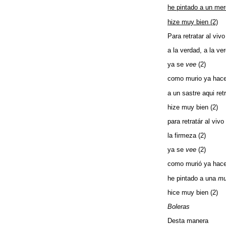
he pintado a un mer
hize muy bien (2)
Para retratar al vivo
a la verdad, a la ve
ya se
vee
(2)
como murio ya hace
a un sastre aqui retr
hize muy bien (2)
para retratár al vivo
la firmeza (2)
ya se
vee
(2)
como murió ya hace
he pintado a una
mu
hice muy bien (2)
Boleras
Desta manera