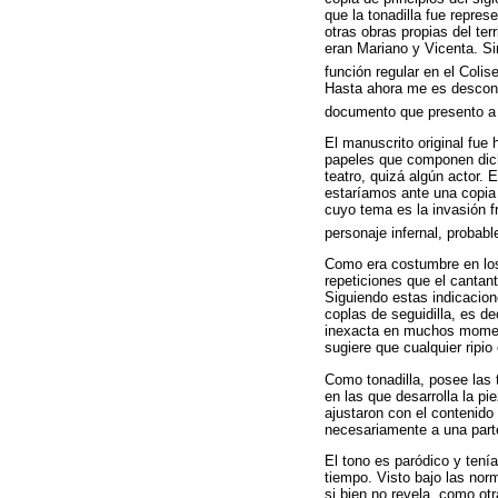
que la tonadilla fue repres
otras obras propias del ter
eran Mariano y Vicenta. Si
función regular en el Coli
Hasta ahora me es desconoc
documento que presento a 
El manuscrito original fue
papeles que componen dich
teatro, quizá algún actor.
estaríamos ante una copia 
cuyo tema es la invasión f
personaje infernal, probab
Como era costumbre en los
repeticiones que el cantan
Siguiendo estas indicacion
coplas de seguidilla, es de
inexacta en muchos moment
sugiere que cualquier ripi
Como tonadilla, posee las t
en las que desarrolla la p
ajustaron con el contenido
necesariamente a una parte
El tono es paródico y tení
tiempo. Visto bajo las nor
si bien no revela, como ot