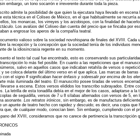
 sin embargo, un tono socarrón e irreverente durante toda la pieza.
crito admite la posibilidad de que quien la ejecutara haya llevado en escena l
te esta técnica en el Coliseo de México, en el que habitualmente se recurría 
ellos, los monarcas, los virreyes y los arzobispos, con la finalidad de hacerl
ctáculo. Los avalúos del Coliseo dan cuenta del precio que se fincaba por 
aban a engrosar los aperos de la compañía teatral.
ocumento valioso sobre la sociedad novohispana de finales del XVIII. Cada un
obre la recepción y la concepción que la sociedad tenía de los individuos men
nte de la idiosincrasia regente en su momento.
sento el texto tal cual fue encontrado, esto es conservando sus particularida
 transcripción lo más fiel posible. En cuanto a las repeticiones que el manusc
úmeros, salvo en aquellos casos que indicaban retahíla de versos o repetici
y se coloca delante del último verso en el que aplica. Las marcas de barras 
o con el signo # significaban
hacer énfasis y sobresalir por encima de los el
 parte más iluminada del teatro. El manuscrito posee tiradas de versos encerra
l llevarse a escena. Estos versos elididos los transcribo subrayados. Entre c
. La letrilla de esta tonadilla debía en el mejor de los casos, adaptarse a la t
coplas de seguidilla, versos de 7 u 8 sílabas alternados con versos de 5, en 
rima asonante.
Los retratos irónicos
, sin embargo, es de manufactura deficiente
e un apunte de teatro hecho con rapidez y descuido; es decir, una copia que 
ra que, de cualquier modo, conocían bien. Sin embargo, cumpliendo con el pro
spano del XVIII, consideramos que no carece de pertinencia la transcripción
RONICOS
minada