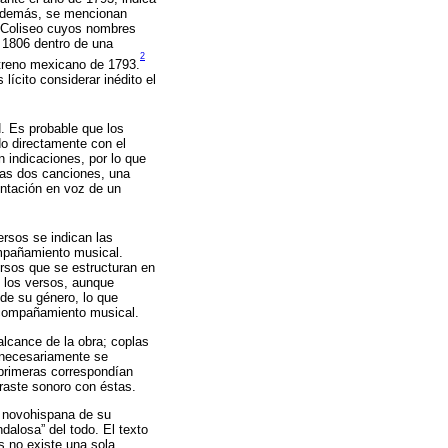
además, se mencionan
l Coliseo cuyos nombres
n 1806 dentro de una
2
streno mexicano de 1793.
ícito considerar inédito el
 Es probable que los
o directamente con el
n indicaciones, por lo que
ras dos canciones, una
entación en voz de un
rsos se indican las
ompañamiento musical.
rsos que se estructuran en
e los versos, aunque
de su género, lo que
 acompañamiento musical.
 alcance de la obra; coplas
o necesariamente se
 primeras correspondían
traste sonoro con éstas.
d novohispana de su
dalosa” del todo. El texto
s no existe una sola