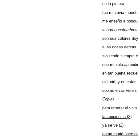
en la pintura
fue mi savia maestr
me enseño a bosque
varias
constumbres
con sus colores do
a las cosas aereas
siguiendo siempre el
que mi zelo aprendi
en tan buena escue
oid, oid, y en estas
copias vivas vereis
Coplas
para retratar al vivo
la conciencia (2)
ya se ve (2)
como murió hace di