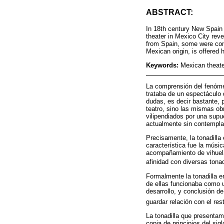
ABSTRACT:
In 18th century New Spain
theater in Mexico City reve
from Spain, some were comp
Mexican origin, is offered 
Keywords:
Mexican theater
La comprensión del fenómen
trataba de un espectáculo 
dudas, es decir bastante, 
teatro, sino las mismas ob
vilipendiados por una supu
actualmente sin contemplar
Precisamente, la tonadilla 
característica fue la músi
acompañamiento de vihuela
afinidad con diversas tonad
Formalmente la tonadilla e
de ellas funcionaba como u
desarrollo, y conclusión de
guardar relación con el res
La tonadilla que presenta
copia de principios del sig