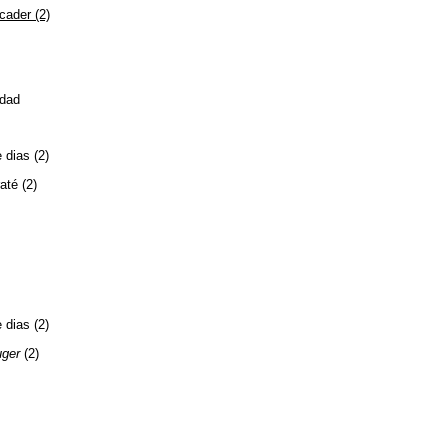
cader (2)
rdad
 dias (2)
até (2)
 dias (2)
ger
(2)