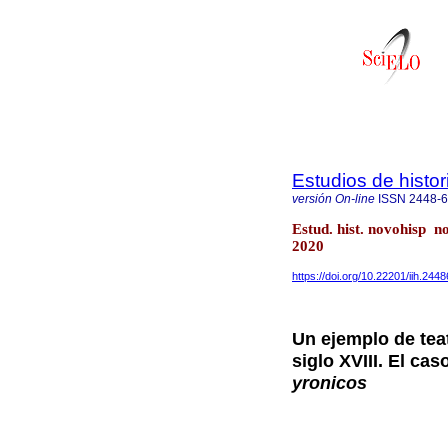
Estudios de histo
versión On-line
ISSN
2448-
Estud. hist. novohisp n
2020
https://doi.org/10.22201/iih.24
Un ejemplo de tea
siglo XVIII. El cas
yronicos