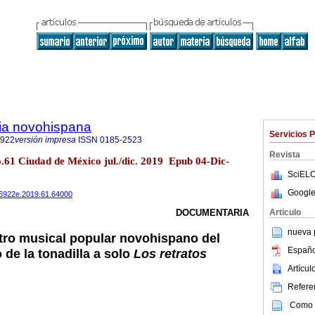
ria novohispana
Servicios 
6922
versión impresa
ISSN
0185-2523
Revista
o.61 Ciudad de México jul./dic. 2019 Epub 04-Dic-
SciELO
Google
486922e.2019.61.64000
Articulo
DOCUMENTARIA
nueva p
tro musical popular novohispano del
Españo
o de la tonadilla a solo
Los retratos
Artícu
Referen
Como c