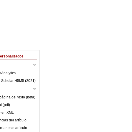
Personalizados
 Analytics
 Scholar H5M5 (
2021
)
ágina del texto (beta)
l (pdf)
lo en XML
cias del artículo
itar este artículo