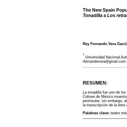
The New Spain Popul
Tonadilla
a
Los retra
Rey Fernando Vera Garcí
1
Universidad Nacional Aut
rfernandovera@gmail.com
RESUMEN:
La tonadilla fue uno de lo
Coliseo de México muestra
peninsular; sin embargo, a
la transcripción de la letr
Palabras clave:
teatro mex