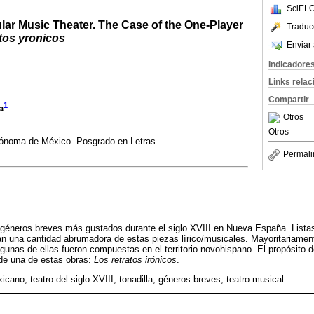
SciELO
ar Music Theater. The Case of the One-Player
Traduc
tos yronicos
Enviar 
Indicadore
Links rela
Compartir
1
a
Otros
Otros
ónoma de México. Posgrado en Letras.
Permali
s géneros breves más gustados durante el siglo XVIII en Nueva España. Lista
n una cantidad abrumadora de estas piezas lírico/musicales. Mayoritariament
lgunas de ellas fueron compuestas en el territorio novohispano. El propósito d
a de una de estas obras:
Los retratos irónicos
.
icano; teatro del siglo XVIII; tonadilla; géneros breves; teatro musical