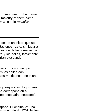
Inventories of the Coliseo
he majority of them came
icos
, a solo
tonadilla
of
 desde un inicio, que se
aciones. Esto, sin lugar a
uración de las jornadas de
és y los bailes, largamente
arían evaluando
pánico, y su principal
en las calles con
ales mexicanos tienen una
 y seguidillas. La primera
as correspondían al
ue no necesariamente debía
pano. El original es una
rante el año de 1793, indica