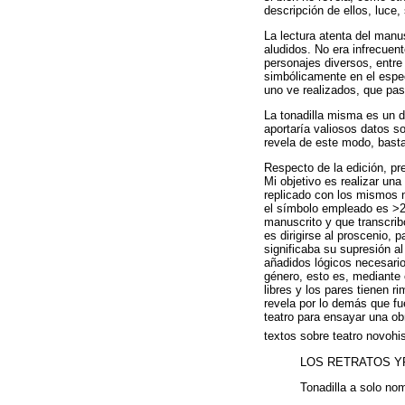
descripción de ellos, luce,
La lectura atenta del manus
aludidos. No era infrecuen
personajes diversos, entre 
simbólicamente en el espe
uno ve realizados, que pas
La tonadilla misma es un d
aportaría valiosos datos s
revela de este modo, basta
Respecto de la edición, pre
Mi objetivo es realizar una
replicado con los mismos n
el símbolo empleado es >2 
manuscrito y que transcrib
es dirigirse al proscenio,
significaba su supresión a
añadidos lógicos necesarios
género, esto es, mediante 
libres y los pares tienen 
revela por lo demás que fu
teatro para ensayar una ob
textos sobre teatro novohi
LOS RETRATOS Y
Tonadilla a solo no