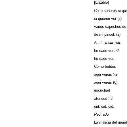
[Entable]
Chito señores si qui
si quieren ver (2)
varios caprichos de 
de mi pincel. (2)
A mil fantasmas
he dado ver >2
he dado ver.
Como toditos
aqui vereis >2
aqui vereis (6)
escuchad
atended >2
oid, oid, oid.
Recitado
La malicia del mun