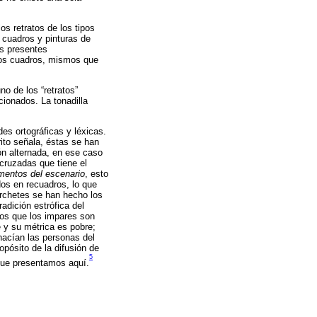
os retratos de los tipos
a cuadros y pinturas de
os presentes
esos cuadros, mismos que
o de los “retratos”
cionados. La tonadilla
des ortográficas y léxicas.
rito señala, éstas se han
ón alternada, en ese caso
cruzadas que tiene el
ementos del escenario
, esto
dos en recuadros, lo que
orchetes se han hecho los
radición estrófica del
los que los impares son
 y su métrica es pobre;
hacían las personas del
pósito de la difusión de
5
 que presentamos aquí.