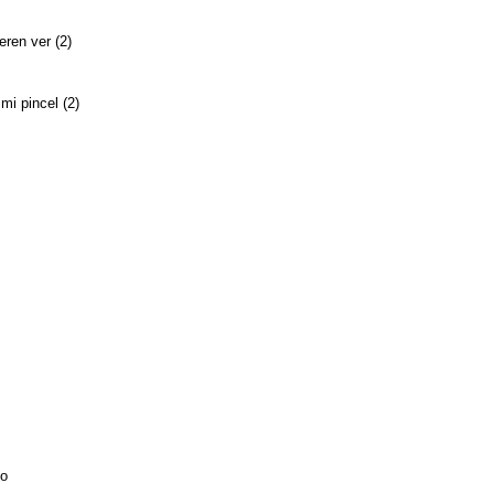
eren ver (2)
mi pincel (2)
do