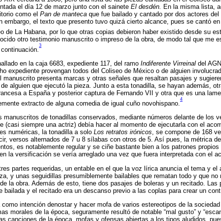
entada el día 12 de marzo junto con el sainete
El desdén.
En la misma lista, 
ritorio como el
Pan de manteca
que fue bailado y cantado por dos actores de
n embargo, el texto que presento tuvo quizá cierto alcance, pues se cantó e
seo de La Habana, por lo que otras copias debieron haber existido desde su e
ido otro testimonio manuscrito o impreso de la obra, de modo tal que me es l
3
continuación.
 hallado en la caja 6683, expediente 117, del ramo
Indiferente Virreinal
del AGN.
o expediente provengan todos del Coliseo de México o de alguien involucrad
 El manuscrito presenta marcas y otras señales que resaltan pasajes y sugiere
de alguien que ejecutó la pieza. Junto a esta tonadilla, se hayan además, ot
rancesa a España y posterior captura de Fernando VII y otra que es una lam
4
lemente extracto de alguna comedia de igual cuño novohispano.
 manuscritos de tonadillas conservados, mediante números delante de los ve
te (casi siempre una actriz) debía hacer al momento de ejecutarla con el ac
es numéricas, la tonadilla a solo
Los retratos irónicos
, se compone de 168 ve
cir, versos alternados de 7 u 8 sílabas con otros de 5. Así pues, la métrica d
os, es notablemente regular y se ciñe bastante bien a los patrones propios 
o en la versificación se vería arreglado una vez que fuera interpretada con el
res partes requeridas, un entable en el que la voz lírica anuncia el tema y el
ieza, y unas seguidillas presumiblemente bailables que rematan todo y que n
 de la obra. Además de esto, tiene dos pasajes de boleras y un recitado. Las
 bailada y el recitado era un descanso previo a las coplas para crear un con
a como intención denostar y hacer mofa de varios estereotipos de la socieda
mas morales de la época, seguramente resultó de notable “mal gusto” y “escan
ras canciones de la época, mofas y ofensas abiertas a los tipos aludidos, pue