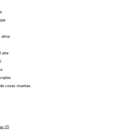
a
jar
y alma
 arte
ó
la
 coplas
 de cosas muertas.
as (2)