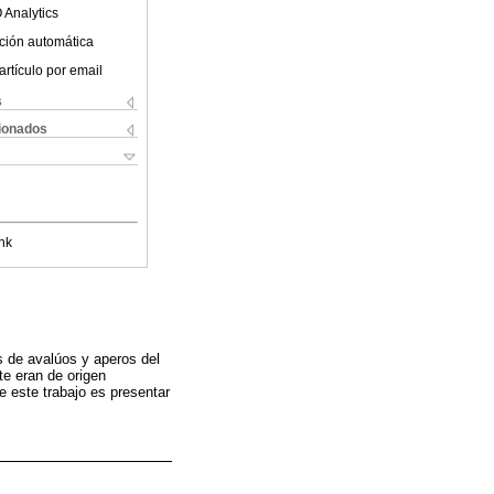
 Analytics
ción automática
artículo por email
s
cionados
nk
s de avalúos y aperos del
e eran de origen
e este trabajo es presentar