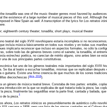
 the
tonadilla
was one of the music theater genres most favored by audiences. 
al the existence of a large number of musical pieces of this sort. Although t
osed in New Spain as well. A transcription of the lyrics for
Los retratos irón
here.
; eighteenth century theater; tonadilla; short plays; musical theater
o teatral del siglo XVIII novohispano estaría incompleta si no reconocemos,
que incluía música básicamente en todos sus niveles y en todas sus manifest
pues implicaría reconocer que incluso en aspectos formales, no sólo la config
ras, sobre todo las de géneros breves como el sainete, la tonadilla, el entrem
esta estrechez poética, no carecían de mérito alguno, sino antes bien se est
 una de sus principales partes constitutivas.
escénica fue uno de los géneros teatrales más importantes del siglo XVIII his
ca. Se iba al teatro a escuchar tonadillas, mismas que se replicaban después 
 o guitarra. Existe una firme creencia de que muchos de los sones tradicion
Vera, 2018
illas dieciochescas (
).
ra un género de música teatral breve. Constaba de tres partes: entable, coplas
na introducción en la que se explicaba de qué trataría toda la pieza; las copl
 la pieza; finalmente las seguidillas eran la parte final, cantada y bailada, q
1
to de la pieza.
mos ahora,
Los retratos irónicos
es presumiblemente de auténtico cuño novohis
lo XIX cercana a 1808, pero una lista de las piezas cantadas en el Coliseo du