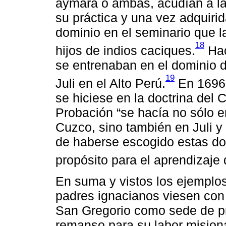
aymara o ambas, acudían a la
su práctica y una vez adquiri
dominio en el seminario que 
18
hijos de indios caciques.
Hac
se entrenaban en el dominio 
19
Juli en el Alto Perú.
En 1696 
se hiciese en la doctrina del
Probación “se hacía no sólo 
Cuzco, sino también en Juli 
de haberse escogido estas dos
propósito para el aprendizaje 
En suma y vistos los ejemplo
padres ignacianos viesen con 
San Gregorio como sede de prác
remanso para su labor mision