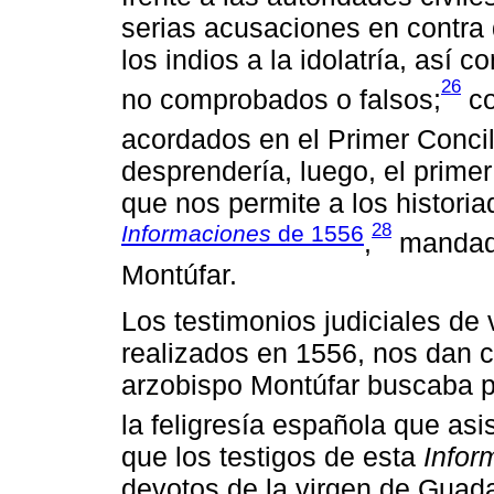
serias acusaciones en contra d
los indios a la idolatría, así 
26
no comprobados o falsos;
co
acordados en el Primer Concili
desprendería, luego, el prim
que nos permite a los historia
28
Informaciones
de 1556
,
mandada
Montúfar.
Los testimonios judiciales de 
realizados en 1556, nos dan 
arzobispo Montúfar buscaba pr
la feligresía española que asis
que los testigos de esta
Infor
devotos de la virgen de Guada