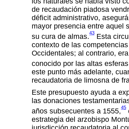
los naturales se había visto c
de recaudación piadosa vendrí
déficit administrativo, asegur
mayor presencia entre aquel s
43
su cura de almas.
Esta circu
contexto de las competencias 
Occidentales; al contrario, e
conocido por las altas esferas
este punto más adelante, cua
recaudatoria de limosna de f
Este presupuesto ayuda a exp
las donaciones testamentaria
45
años subsecuentes a 1555,
estrategia del arzobispo Mont
jurisdicción recaudatoria al c