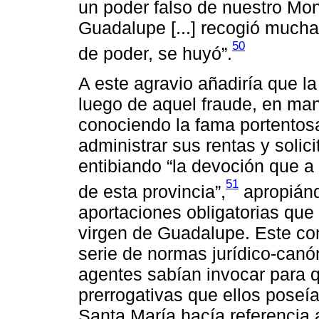
un poder falso de nuestro Mo
Guadalupe [...] recogió mucha
50
de poder, se huyó”.
A este agravio añadiría que la
luego de aquel fraude, en ma
conociendo la fama portentos
administrar sus rentas y soli
entibiando “la devoción que a 
51
de esta provincia”,
apropiánd
aportaciones obligatorias que
virgen de Guadalupe. Este co
serie de normas jurídico-canó
agentes sabían invocar para q
prerrogativas que ellos poseía
Santa María hacía referencia 