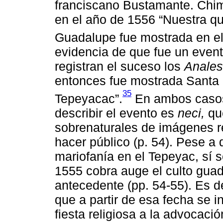
franciscano Bustamante. Chim
en el año de 1556 “Nuestra q
Guadalupe fue mostrada en el
evidencia de que fue un event
registran el suceso los
Anales
entonces fue mostrada Santa 
35
Tepeyacac”.
En ambos casos,
describir el evento es
neci,
que
sobrenaturales de imágenes re
hacer público (p. 54). Pese a 
mariofanía en el Tepeyac, sí 
1555 cobra auge el culto gua
antecedente (pp. 54-55). Es de
que a partir de esa fecha se i
fiesta religiosa a la advocaci