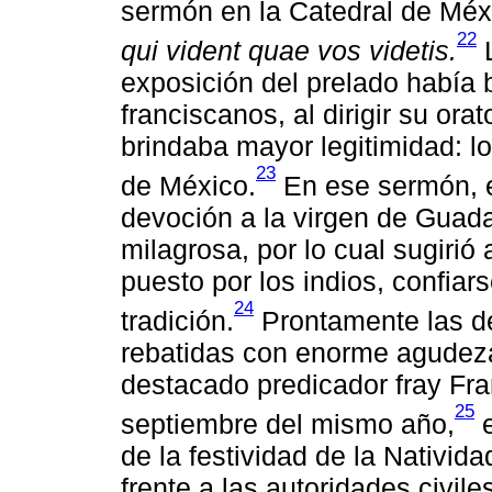
sermón en la Catedral de Méxi
22
qui vident quae vos videtis.
L
exposición del prelado había b
franciscanos, al dirigir su ora
brindaba mayor legitimidad: lo
23
de México.
En ese sermón, e
devoción a la virgen de Guad
milagrosa, por lo cual sugirió 
puesto por los indios, confiar
24
tradición.
Prontamente las de
rebatidas con enorme agudeza 
destacado predicador fray Fra
25
septiembre del mismo año,
e
de la festividad de la Nativid
frente a las autoridades civile