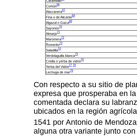
Carambillo
66
Común
67
Alacranera
68
Fina o de Alicante
69
Algazal o Gazul
70
Sayones
71
Almarjo
72
Maromera
73
Romerito
74
Saladilla
75
Verdolaguilla blanca
76
Criolla o yerba de vidrio
77
78
Yerba del Vidrio
79
Lechuga de mar
Con respecto a su sitio de pl
expresa que prosperaba en la
comentada declara su labran
ubicados en la región agrícol
1541 por Antonio de Mendoza
alguna otra variante junto con