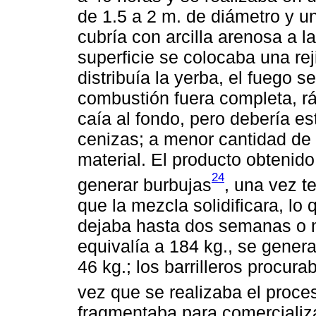
de 1.5 a 2 m. de diámetro y un
cubría con arcilla arenosa a l
superficie se colocaba una rej
distribuía la yerba, el fuego 
combustión fuera completa, rá
caía al fondo, pero debería es
cenizas; a menor cantidad de 
material. El producto obtenid
24
generar burbujas
, una vez t
que la mezcla solidificara, lo
dejaba hasta dos semanas o m
equivalía a 184 kg., se genera
46 kg.; los barrilleros procur
vez que se realizaba el proce
fragmentaba para comercializa