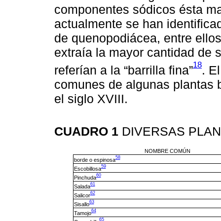
componentes sódicos ésta mat
actualmente se han identificad
de quenopodiácea, entre ello
extraía la mayor cantidad de s
18
referían a la “barrilla fina”
. E
comunes de algunas plantas ba
el siglo XVIII.
CUADRO 1
DIVERSAS PLA
NOMBRE COMÚN
58
borde o espinosa
59
Escobillosa
60
Pinchuda
61
Salada
62
Salicor
63
Sisallo
64
Tamojo
65