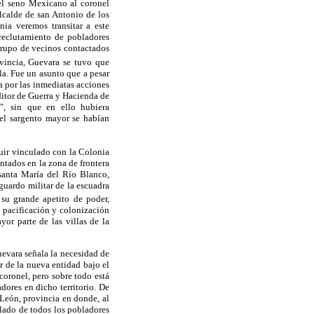
del seno Mexicano al coronel
lcalde de san Antonio de los
ia veremos transitar a este
 reclutamiento de pobladores
grupo de vecinos contactados
vincia, Guevara se tuvo que
la. Fue un asunto que a pesar
ra por las inmediatas acciones
ditor de Guerra y Hacienda de
", sin que en ello hubiera
 el sargento mayor se habían
uir vinculado con la Colonia
ntados en la zona de frontera
santa María del Río Blanco,
guardo militar de la escuadra
su grande apetito de poder,
a pacificación y colonización
or parte de las villas de la
uevara señala la necesidad de
r de la nueva entidad bajo el
coronel, pero sobre todo está
dores en dicho territorio. De
 León, provincia en donde, al
aslado de todos los pobladores