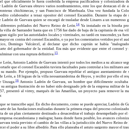
l que oficialmente le fuera conferida la empresa pacificadora y colonizadora 
 Ladrón de Guevara obtuvo varios nombramientos, ente los que destacan el de a
ronteras chichimecas, y san Francisco de Matehuala. Una vez fundada la Colon
pedito colaborador a tenaz opositor del coronel Escandón. Durante la etapa de
 Ladrón de Guevara quien se encargó de trasladar desde Linares a un numeroso 
14
 diferentes poblados del Nuevo Reino de León.
Ya instalado en la bisoña pro
 la villa de Santander hasta que en 1756 fue dado de baja de la capitanía de esa vil
an sigilo por las autoridades locales y virreinales, no tardó en trascender, ya fue
mayor en contra del coronel Escandón, o ya por los comentarios vertidos por el au
co, Domingo Valcárcel, al declarar que dicho capitán se había "malogrado
arte del gobernador de la entidad. Era más que evidente que entre el coronel y
15
culminar con una ruptura definitiva.
e León, Antonio Ladrón de Guevara intentó por todos los medios a su alcance seg
rtarle que el coronel Escandón tuviera facultades para controlar a los militares ase
o su mando. Por ejemplo, propuso Guevara repoblar el antiguo asentamiento de 
 León, a 18 leguas de la villa neosantanderina de Hoyos, y recibir por ello el res
16
e Unzaga.
Antonio Ladrón de Guevara, un hombre que difícilmente ocultaba 
su antigua frustración de no haber sido designado jefe de la empresa militar de l
7, presentó al virrey, marqués de las Amarillas, un proyecto para remover la may
r.
 que se transcribe aquí. En dicho documento, como se puede apreciar, Ladrón de G
parte de las fundaciones realizadas durante la primera etapa del proceso colonizado
ta de un plan ciertamente destinado a desacreditar el trabajo desempeñado por el 
 empresa escandoniana y malograr, hasta donde fuera posible, los avances coloniza
vara tenía previsto el cambio de las villas a la jurisdicción del Nuevo Reino de
ercer el poder a su libre albedrío. Para ello planeaba el astuto sargento mayor el tr