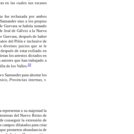
as en las cuales sus escasos
lta fue rechazada por ambos
 Santander sino a los propios
 de Guevara se habría sumado
 de José de Gálvez a la Nueva
de Guevara, después de haber
teo del Pilón e inclusive de
 diversos juicios que se le
 después de estar exiliado en
eran los arrestos dictados en
s autores que han trabajado a
18
lla de los Valles.
vo Santander para ahorrar los
éxico,
Provincias internas,
v.
a representar a su majestad la
 fronteras del Nuevo Reino de
de conseguir la extensión de
s campos dilatados para criar
es que prometen abundancia de