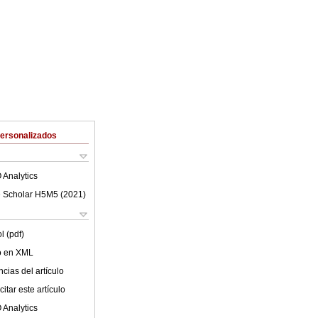
Personalizados
 Analytics
 Scholar H5M5 (
2021
)
l (pdf)
lo en XML
cias del artículo
itar este artículo
 Analytics