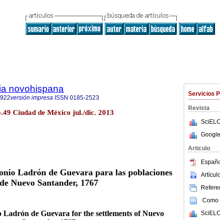
ria novohispana
Servicios 
6922
versión impresa
ISSN
0185-2523
Revista
o.49 Ciudad de México jul./dic. 2013
SciELO
Google
Articulo
Españo
onio Ladrón de Guevara para las poblaciones
Artícu
de Nuevo Santander, 1767
Referen
Como c
o Ladrón de Guevara for the settlements of Nuevo
SciELO