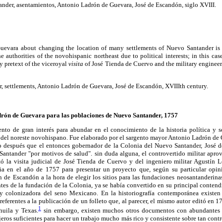
der, asentamientos, Antonio Ladrón de Guevara, José de Escandón, siglo XVIII.
uevara about changing the location of many settlements of Nuevo Santander is
 authorities of the novohispanic northeast due to political interests; in this cas
 pretext of the viceroyal
visita
of José Tienda de Cuervo and the military enginee
, settlements, Antonio Ladrón de Guevara, José de Escandón, XVIIIth century.
rón de Guevara para las poblaciones de Nuevo Santander, 1757
to de gran interés para abundar en el conocimiento de la historia política y so
 del noreste novohispano. Fue elaborado por el sargento mayor Antonio Ladrón de 
 después que el entonces gobernador de la Colonia del Nuevo Santander, José de
Santander "por motivos de salud". sin duda alguna, el controvertido militar apro
tó la visita judicial de José Tienda de Cuervo y del ingeniero militar Agustín 
ña en el año de 1757 para presentar un proyecto que, según su particular opini
n de Escandón a la hora de elegir los sitios para las fundaciones neosantanderin
s de la fundación de la Colonia, ya se había convertido en su principal contendi
 y colonizadora del seno Mexicano. En la historiografía contemporánea existen 
ferentes a la publicación de un folleto que, al parecer, el mismo autor editó en 1
1
uila y Texas.
sin embargo, existen muchos otros documentos con abundantes no
jeros suficientes para hacer un trabajo mucho más rico y consistente sobre tan contr