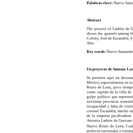
Palabras clave:
Nuevo Santan
Abstract
The proyect of Ladrón de G
shows the quarrels among the
Colony, José de Escandón, by
Alta.
Key words:
Nuevo Santander
Un proyecto de Antonio Lad
Se presenta aquí un documen
México, especialmente en la
Reino de León, poco tiempo
como capitán de la villa de 
golpe político que represen
novísima provincia noreste
incapacidad y falta de visió
coronel Escandón, mucho ante
de la empresa pacificadora
Antonio Ladrón de Guevara re
Nuevo Reino de León, Coah
archivos nacionales y extran