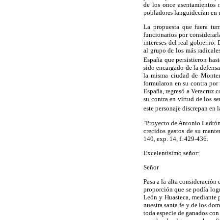
de los once asentamientos n
pobladores languidecían en 
La propuesta que fuera tur
funcionarios por considerarl
intereses del real gobierno
al grupo de los más radicale
España que persistieron hast
sido encargado de la defens
la misma ciudad de Monterr
formularon en su contra por 
España, regresó a Veracruz c
su contra en virtud de los s
este personaje discrepan en l
"Proyecto de Antonio Ladrón 
crecidos gastos de su mant
140, exp. 14, f. 429-436.
Excelentísimo señor:
Señor
Pasa a la alta consideración 
proporción que se podía logr
León y Huasteca, mediante p
nuestra santa fe y de los do
toda especie de ganados con 