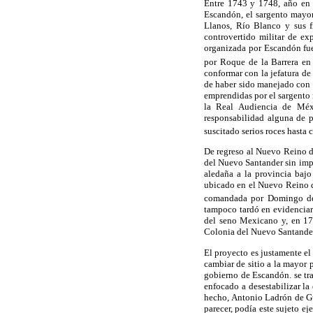
Entre 1743 y 1748, año en e
Escandón, el sargento mayor
Llanos, Río Blanco y sus f
controvertido militar de ex
organizada por Escandón fue
por Roque de la Barrera en
conformar con la jefatura de
de haber sido manejado con gr
emprendidas por el sargento 
la Real Audiencia de Méxi
responsabilidad alguna de p
suscitado serios roces hasta 
De regreso al Nuevo Reino d
del Nuevo Santander sin impo
aledaña a la provincia baj
ubicado en el Nuevo Reino de
comandada por Domingo d
tampoco tardó en evidenciar 
del seno Mexicano y, en 175
Colonia del Nuevo Santande
El proyecto es justamente el
cambiar de sitio a la mayor 
gobierno de Escandón. se tra
enfocado a desestabilizar la
hecho, Antonio Ladrón de Gue
parecer, podía este sujeto ej