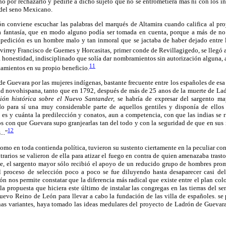
 por rechazarlo y pedirle a dicho sujeto que no se entrometiera más ni con los in
 del seno Mexicano.
ión conviene escuchar las palabras del marqués de Altamira cuando califica al p
 fantasía, que en modo alguno podía ser tomada en cuenta, porque a más de n
pedición es un hombre malo y tan inmoral que se jactaba de haber dejado entre 
irrey Francisco de Guemes y Horcasitas, primer conde de Revillagigedo, se llegó 
honestidad, indisciplinado que solía dar nombramientos sin autorización alguna, a
11
tamientos en su propio beneficio.
de Guevara por las mujeres indígenas, bastante frecuente entre los españoles de esa 
dad novohispana, tanto que en 1792, después de más de 25 anos de la muerte de La
ión histórica sobre el Nuevo Santander,
se habría de expresar del sargento m
o para sí una muy considerable parte de aquellos gentiles y disponía de ellos
l es y cuánta la predilección y conatos, aun a competencia, con que las indias se r
ios con que Guevara supo granjearlas tan del todo y con la seguridad de que en s
12
.."
omo en toda contienda política, tuvieron su sustento ciertamente en la peculiar c
rarios se valieron de ella para atizar el fuego en contra de quien amenazaba trastoc
ente, el sargento mayor sólo recibió el apoyo de un reducido grupo de hombres pr
 proceso de selección poco a poco se fue diluyendo hasta desaparecer casi del
n nos permite constatar que la diferencia más radical que existe entre el plan co
a propuesta que hiciera este último de instalar las congregas en las tierras del 
Nuevo Reino de León para llevar a cabo la fundación de las villa de españoles. s
as variantes, haya tomado las ideas medulares del proyecto de Ladrón de Guevara 