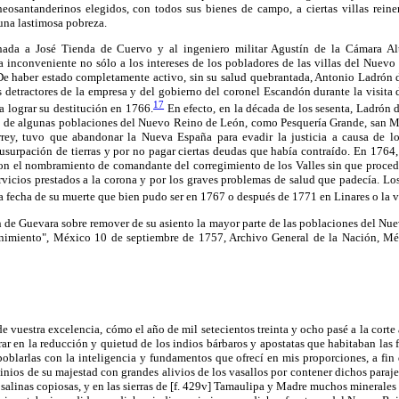
eosantanderinos elegidos, con todos sus bienes de campo, a ciertas villas reiner
una lastimosa pobreza.
nada a José Tienda de Cuervo y al ingeniero militar Agustín de la Cámara A
a inconveniente no sólo a los intereses de los pobladores de las villas del Nuevo
. De haber estado completamente activo, sin su salud quebrantada, Antonio Ladrón
s detractores de la empresa y del gobierno del coronel Escandón durante la visita
17
a lograr su destitución en 1766.
En efecto, en la década de los sesenta, Ladrón 
a de algunas poblaciones del Nuevo Reino de León, como Pesquería Grande, san Ma
ey, tuvo que abandonar la Nueva España para evadir la justicia a causa de los
usurpación de tierras y por no pagar ciertas deudas que había contraído. En 1764,
on el nombramiento de comandante del corregimiento de los Valles sin que procedi
ervicios prestados a la corona y por los graves problemas de salud que padecía. Lo
a fecha de su muerte que bien pudo ser en 1767 o después de 1771 en Linares o la vi
de Guevara sobre remover de su asiento la mayor parte de las poblaciones del Nue
enimiento", México 10 de septiembre de 1757, Archivo General de la Nación, M
de vuestra excelencia, cómo el año de mil setecientos treinta y ocho pasé a la corte 
ar en la reducción y quietud de los indios bárbaros y apostatas que habitaban las
oblarlas con la inteligencia y fundamentos que ofrecí en mis proporciones, a fin 
minios de su majestad con grandes alivios de los vasallos por contener dichos paraje
salinas copiosas, y en las sierras de [f. 429v] Tamaulipa y Madre muchos mineral