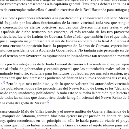
los tres proyectos presentados a la capitanía general. Tras largos debates entre los in
to de contemplar todos ellos el auxilio excesivo de la Real Hacienda para sufragar g
 los sucesos posteriores referentes a la pacificación y colonización del seno Mexic
id fraguado por los altos funcionarios de la corte virreinal, toda vez que ningu
a consecución de ciertos objetivos, acordes con diversos intereses reales y pr
española de dicho territorio. sin embargo, el más atacado de los tres proyectos
particulares, fue el de Ladrón de Guevara. Cabe añadir que también fue el que más 
que el sargento mayor presentara al rey de España en contra de la Real Audiencia 
 de una enconada oposición hacia la propuesta de Ladrón de Guevara, especialme
ntonces presidente de la Audiencia Gobernadora. No tardaría este personaje en dec
o el terreno para favorecer las aspiraciones colonizadoras a tan renombrado montañ
dos por los integrantes de la Junta General de Guerra y Hacienda estaban, por ej
ar al título de gobernador y capitán general que las autoridades reales solían 
rminado territorio, solicitara para los futuros pobladores, por una sola ocasión, ay
ntas para que los interesados pudieran edificar en los nuevos poblados sus casas, i
8
ón.
Pero lo que más ruido hizo, y de lo que se valieron las autoridades virreinale
los pobladores, todos ellos procedentes del Nuevo Reino de León, se les "debían c
os de conquistadores y pobladores". A todo esto se sumaba la petición que hiciera d
 de todas las salinas que descubriera desde la región oriental del Nuevo Reino de
9
n la costa del golfo de México.
zarse cuando Malo de Villavicencio y el nuevo auditor de Guerra y Hacienda de 
 marqués de Altamira, cerraron filas para ejercer mayor presión en contra del p
 rey, quien recordemos en un principio no sólo le había parecido viable el proye
a, sino que incluso había recomendado a Guevara como el sujeto idóneo para reali