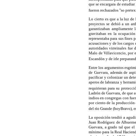
que se encargara de estudiar 
fueron rechazados "so pretex
Lo cierto es que a la luz de
proyectos se debió a un ard
garantizaban ampliamente l
gravitaban en la ocupación 
representaba para sus fines 
acusaciones y de los cargos 
autoridades virreinales fue
Malo de Villavicencio, por e
Escandón y de irle preparand
Entre los argumentos esgrimi
de Guevara, además de aspir
pacificar y colonizar un dete
aperos de labranza y herramie
requirieran para su protecci
Ladrón de Guevara, de que a 
indios en congregas con fuer
por ciento de la producción
del río Grande (hoyBravo), e
La oposición tendió a agudi
Juan Rodríguez de Albuerne,
Guevara, a grado tal que el
mínimo para la Real Haciend