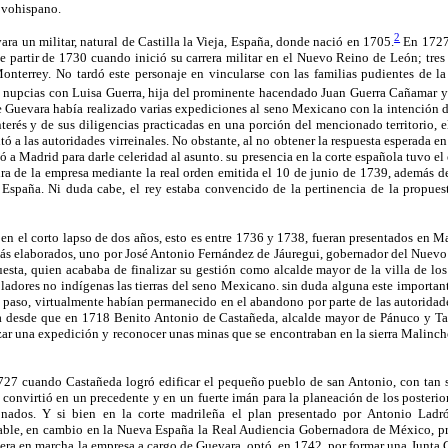
ovohispano.
2
a un militar, natural de Castilla la Vieja, España, donde nació en 1705.
En 1727 
e partir de 1730 cuando inició su carrera militar en el Nuevo Reino de León; tres
onterrey. No tardó este personaje en vincularse con las familias pudientes de la
nupcias con Luisa Guerra, hija del prominente hacendado Juan Guerra Cañamar y
Guevara había realizado varias expediciones al seno Mexicano con la intención de
interés y de sus diligencias practicadas en una porción del mencionado territorio,
ó a las autoridades virreinales. No obstante, al no obtener la respuesta esperada en
 a Madrid para darle celeridad al asunto. su presencia en la corte española tuvo el 
tura de la empresa mediante la real orden emitida el 10 de junio de 1739, además d
 España. Ni duda cabe, el rey estaba convencido de la pertinencia de la propues
 en el corto lapso de dos años, esto es entre 1736 y 1738, fueran presentados en M
ás elaborados, uno por José Antonio Fernández de Jáuregui, gobernador del Nuevo 
sta, quien acababa de finalizar su gestión como alcalde mayor de la villa de lo
ladores no indígenas las tierras del seno Mexicano. sin duda alguna este importan
de paso, virtualmente habían permanecido en el abandono por parte de las autoridad
za desde que en 1718 Benito Antonio de Castañeda, alcalde mayor de Pánuco y Tam
zar una expedición y reconocer unas minas que se encontraban en la sierra Malinchen
727 cuando Castañeda logró edificar el pequeño pueblo de san Antonio, con tan 
 convirtió en un precedente y en un fuerte imán para la planeación de los posterio
onados. Y si bien en la corte madrileña el plan presentado por Antonio Lad
ble, en cambio en la Nueva España la Real Audiencia Gobernadora de México, pr
era en marcha la empresa a cargo de Guevara, optó, en 1742, por formar una Junta