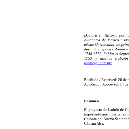
Doctora en Historia por l
Autónoma de México e inves
misma Universidad. su princ
durante la época colonial y
1748-1772; Poblar el Septen
1753 y muchos trabajos
osante@unam.mx
.
Recibido / Received: 28 de
Aprobado / Approved: 14 de
Resumen
El proyecto de Ladrón de Gu
importante que muestra las p
Colonia del Nuevo Santander,
Cámara Alta.