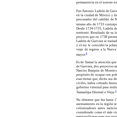
permanencia en el noreste n
Fue Antonio Ladrón de Guevar
en la ciudad de México y fu
procurador del cabildo de M
mismo año de 1733 contrajo 
Desde 1734-1735, Ladrón de 
territorio. Resultado de su 
proyecto que en 1738 present
Ladrón de Guevara se trasladó
y el rey le concedió la jefa
viaje de regreso a la Nueva
4
mayor.
Es de llamar la atención que
de Guevara, dos proyectos m
Narciso Barquín de Montecue
propósito de ocupar con pob
esas tierras que, dicho sea 
civiles, había cobrado fuer
gobierno virreinal para reali
5
Tamaulipa Oriental o Vieja.
No obstante que fue hasta 1
asentamiento en la región se
colonizadores antes menci
considerado como el más via
metropolitanas para que pusi