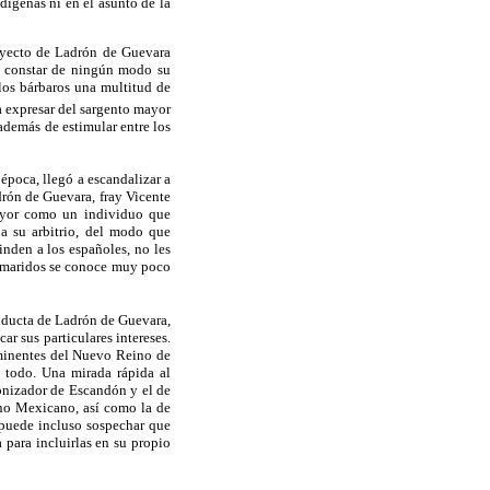
dígenas ni en el asunto de la
royecto de Ladrón de Guevara
o constar de ningún modo su
los bárbaros una multitud de
a expresar del sargento mayor
demás de estimular entre los
época, llegó a escandalizar a
drón de Guevara, fray Vicente
ayor como un individuo que
 a su arbitrio, del modo que
inden a los españoles, no les
us maridos se conoce muy poco
onducta de Ladrón de Guevara,
ar sus particulares intereses.
ominentes del Nuevo Reino de
 todo. Una mirada rápida al
lonizador de Escandón y el de
seno Mexicano, así como la de
e puede incluso sospechar que
para incluirlas en su propio