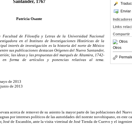
Santander, 1767
Traduc
Enviar 
Patricia Osante
Indicadore
Links rela
Compartir
a Facultad de Filosofía y Letras de la
Universidad Nacional
tigadora en el Instituto de Investigaciones Históricas de la
Otros
ipal interés de investigación es la historia del norte de México
Otros
 entre sus publicaciones destacan Orígenes del Nuevo Santander,
trión; las ideas y las propuestas del marqués de Altamira, 1742-
Permali
 en forma de artículos y ponencias relativas al tema.
 mayo de 2013
 junio de 2013
evara acerca de remover de su asiento la mayor parte de las poblaciones del Nue
ugnas por intereses políticos de las autoridades del noreste novohispano, en este ca
 José de Escandón, ante la visita virreinal de José Tienda de Cuervo y el ingenier