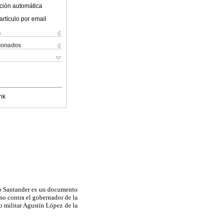
ción automática
artículo por email
s
cionados
nk
vo Santander es un documento
so contra el gobernador de la
o militar Agustín López de la