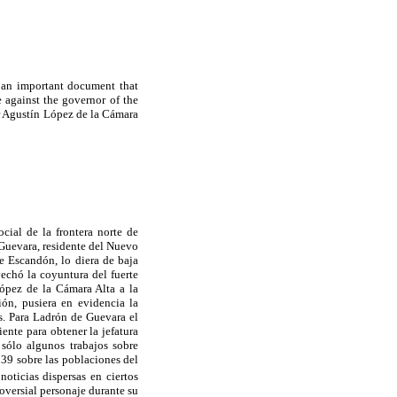
 an important document that
e against the governor of the
r Agustín López de la Cámara
cial de la frontera norte de
Guevara, residente del Nuevo
 Escandón, lo diera de baja
vechó la coyuntura del fuerte
López de la Cámara Alta a la
ón, pusiera en evidencia la
as. Para Ladrón de Guevara el
ente para obtener la jefatura
sólo algunos trabajos sobre
739 sobre las poblaciones del
ticias dispersas en ciertos
oversial personaje durante su