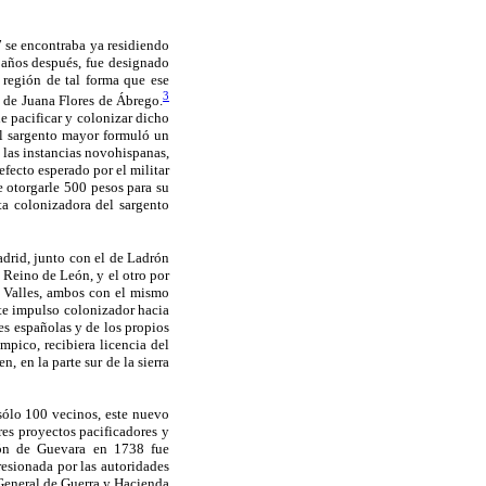
se encontraba ya residiendo
 años después, fue designado
 región de tal forma que ese
3
 de Juana Flores de Ábrego.
 pacificar y colonizar dicho
 el sargento mayor formuló un
 las instancias novohispanas,
efecto esperado por el militar
e otorgarle 500 pesos para su
ta colonizadora del sargento
adrid, junto con el de Ladrón
Reino de León, y el otro por
s Valles, ambos con el mismo
te impulso colonizador hacia
es españolas y de los propios
pico, recibiera licencia del
, en la parte sur de la sierra
sólo 100 vecinos, este nuevo
res proyectos pacificadores y
rón de Guevara en 1738 fue
esionada por las autoridades
 General de Guerra y Hacienda