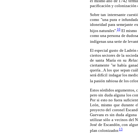
el mismo año de 1742 terminó
pacificación y colonización
Sobre tan interesante cuest
como "una pura e infundada
idoneidad para semejante ex
10
hijos naturales".
El mismo v
como una persona de dudosa 
indígenas una serie de levan
El especial gusto de Ladrón 
ciertos sectores de la socie
de santa María en su
Relac
ciertamente "se había ganad
quería...A los que sepan cuá
será difícil indagar los med
la pasión rabiosa de los celos.
Estos sórdidos argumentos, c
pero sin duda alguna los cont
Por si esto no fuera sufici
León, mismo que durante el
proyecto del coronel Escandó
Guevara es sin duda alguna l
utilizar sólo a vecinos del 
José de Escandón, con algun
13
plan colonizador.