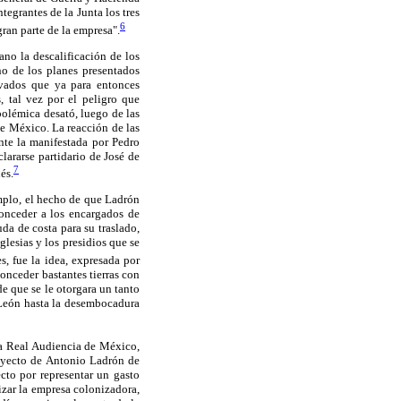
tegrantes de la Junta los tres
6
ran parte de la empresa".
ano la descalificación de los
no de los planes presentados
ivados que ya para entonces
, tal vez por el peligro que
polémica desató, luego de las
de México. La reacción de las
nte la manifestada por Pedro
lararse partidario de José de
7
és.
emplo, el hecho de que Ladrón
conceder a los encargados de
uda de costa para su traslado,
glesias y los presidios que se
s, fue la idea, expresada por
onceder bastantes tierras con
e que se le otorgara un tanto
 León hasta la desembocadura
la Real Audiencia de México,
royecto de Antonio Ladrón de
cto por representar un gasto
zar la empresa colonizadora,