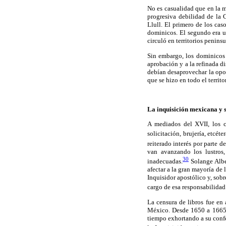
No es casualidad que en la 
progresiva debilidad de la 
Llull. El primero de los cas
dominicos. El segundo era 
circuló en territorios penins
Sin embargo, los dominicos m
aprobación y a la refinada d
debían desaprovechar la oport
que se hizo en todo el territo
La inquisición mexicana y s
A mediados del XVII, los c
solicitación, brujería, etcéter
reiterado interés por parte d
van avanzando los lustros
30
inadecuadas.
Solange Alber
afectar a la gran mayoría de
Inquisidor apostólico y, sobr
cargo de esa responsabilidad
La censura de libros fue en
México. Desde 1650 a 1665 p
tiempo exhortando a su confes