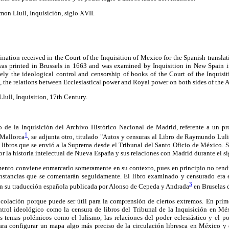
on Llull, Inquisición, siglo XVII.
mination received in the Court of the Inquisition of Mexico for the Spanish transla
was printed in Brussels in 1663 and was examined by Inquisition in New Spain 
ely the ideological control and censorship of books of the Court of the Inquisit
, the relations between Ecclesiastical power and Royal power on both sides of the A
ull, Inquisition, 17th Century.
de la Inquisición del Archivo Histórico Nacional de Madrid, referente a un pr
1
 Mallorca
, se adjunta otro, titulado "Autos y censuras al Libro de Raymundo Lul
 libros que se envió a la Suprema desde el Tribunal del Santo Oficio de México. 
r la historia intelectual de Nueva España y sus relaciones con Madrid durante el si
umento conviene enmarcarlo someramente en su contexto, pues en principio no tendr
unstancias que se comentarán seguidamente. El libro examinado y censurado era
3
n su traducción española publicada por Alonso de Cepeda y Andrada
en Bruselas 
a colación porque puede ser útil para la comprensión de ciertos extremos. En prim
ntrol ideológico como la censura de libros del Tribunal de la Inquisición en Mé
os temas polémicos como el lulismo, las relaciones del poder eclesiástico y el p
para configurar un mapa algo más preciso de la circulación libresca en México y d