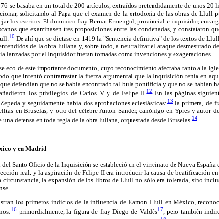
6 se basaba en un total de 200 artículos, extraídos pretendidamente de unos 20 li
accionar, solicitando al Papa que el examen de la ortodoxia de las obras de Llull 
jar los escritos. El dominico fray Bernat Ermengol, provincial e inquisidor, enca
scanos que examinasen tres proposiciones entre las condenadas, y constataron qu
10
ull.
De ahí que se dictase en 1419 la "Sentencia definitiva" de los textos de Llul
entendidos de la obra luliana y, sobre todo, a neutralizar el ataque desmesurado 
ia lanzadas por el Inquisidor fueran tomadas como invenciones y exageraciones.
e eco de este importante documento, cuyo reconocimiento afectaba tanto a la Igles
odo que intentó contrarrestar la fuerza argumental que la Inquisición tenía en a
, que defendían que no se había encontrado tal bula pontificia y que no se habían h
12
ñadieron los privilegios de Carlos V y de Felipe II.
En las páginas siguien
13
 Zepeda y seguidamente había dos aprobaciones eclesiásticas:
la primera, de f
litas en Bruselas, y otro del célebre Anton Sander, canónigo en Ypres y autor d
14
e una defensa en toda regla de la obra luliana, orquestada desde Bruselas.
éxico y en Madrid
l del Santo Oficio de la Inquisición se estableció en el virreinato de Nueva España
cción real, y la aspiración de Felipe II era introducir la causa de beatificación 
 circunstancia, la expansión de los libros de Llull no sólo era tolerada, sino inc
nse.
stran los primeros indicios de la influencia de Ramon Llull en México, reconoc
16
17
nos:
primordialmente, la figura de fray Diego de Valdés
, pero también indir
18