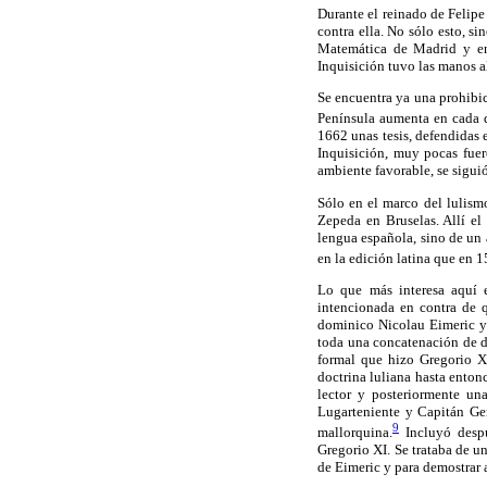
Durante el reinado de Felipe 
contra ella. No sólo esto, s
Matemática de Madrid y en 
Inquisición tuvo las manos al
Se encuentra ya una prohibici
Península aumenta en cada 
1662 unas tesis, defendidas 
Inquisición, muy pocas fuer
ambiente favorable, se sigui
Sólo en el marco del lulism
Zepeda en Bruselas. Allí el 
lengua española, sino de un 
en la edición latina que en 1
Lo que más interesa aquí e
intencionada en contra de q
dominico Nicolau Eimeric y 
toda una concatenación de d
formal que hizo Gregorio XI
doctrina luliana hasta entonc
lector y posteriormente u
Lugarteniente y Capitán Gen
9
mallorquina.
Incluyó despu
Gregorio XI. Se trataba de un
de Eimeric y para demostrar 