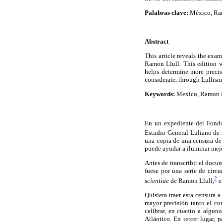
Palabras clave:
México, Ram
Abstract
This article reveals the exa
Ramon Llull. This edition 
helps determine more precis
considerate, through Lullism
Keywords:
Mexico, Ramon Ll
En un expediente del Fondo 
Estudio General Luliano de
una copia de una censura de
puede ayudar a iluminar mejo
Antes de transcribir el doc
fuese por una serie de circ
2
scientiae
de Ramon Llull,
e
Quisiera traer esta censura 
mayor precisión tanto el co
calibrar, en cuanto a algun
Atlántico. En tercer lugar, 