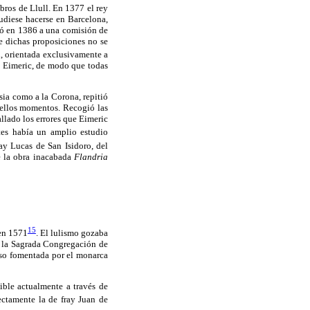
bros de Llull. En 1377 el rey
pudiese hacerse en Barcelona,
rgó en 1386 a una comisión de
e dichas proposiciones no se
l, orientada exclusivamente a
de Eimeric, de modo que todas
ia como a la Corona, repitió
quellos momentos. Recogió las
allado los errores que Eimeric
tes había un amplio estudio
ray Lucas de San Isidoro, del
e la obra inacabada
Flandria
15
 en 1571
. El lulismo gozaba
en la Sagrada Congregación de
luso fomentada por el monarca
ible actualmente a través de
ectamente la de fray Juan de