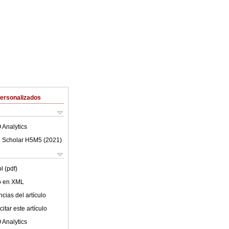
Personalizados
 Analytics
 Scholar H5M5 (
2021
)
l (pdf)
lo en XML
cias del artículo
itar este artículo
 Analytics