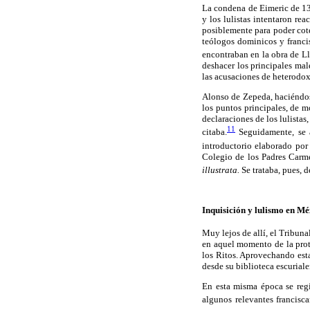
La condena de Eimeric de 137
y los lulistas intentaron re
posiblemente para poder cote
teólogos dominicos y franci
encontraban en la obra de Ll
deshacer los principales mal
las acusaciones de heterodox
Alonso de Zepeda, haciéndos
los puntos principales, de m
declaraciones de los lulistas
11
citaba.
Seguidamente, se a
introductorio elaborado por
Colegio de los Padres Carme
illustrata.
Se trataba, pues, d
Inquisición y lulismo en M
Muy lejos de allí, el Tribuna
en aquel momento de la prote
los Ritos. Aprovechando esta
desde su biblioteca escuriale
En esta misma época se regi
algunos relevantes francisca