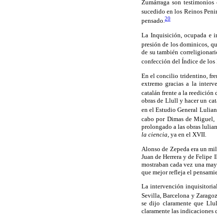
Zumárraga son testimonios 
sucedido en los Reinos Peni
20
pensado.
La Inquisición, ocupada e i
presión de los dominicos, qu
de su también correligionari
confección del Índice de los
En el concilio tridentino, fr
extremo gracias a la interv
catalán frente a la reedición
obras de Llull y hacer un ca
en el Estudio General Lulian
cabo por Dimas de Miguel, a
prolongado a las obras lulian
la ciencia,
ya en el XVII.
Alonso de Zepeda era un mili
Juan de Herrera y de Felipe 
mostraban cada vez una mayor
que mejor refleja el pensamie
La intervención inquisitori
Sevilla, Barcelona y Zarago
se dijo claramente que Llu
claramente las indicaciones