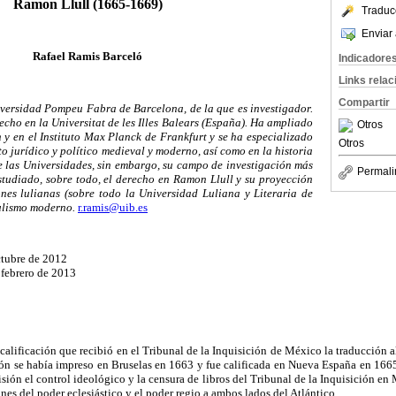
Ramon Llull (1665-1669)
Traduc
Enviar 
Rafael Ramis Barceló
Indicadore
Links rela
Compartir
versidad Pompeu Fabra de Barcelona, de la que es investigador.
echo en la Universitat de les Illes Balears (España). Ha ampliado
Otros
 y en el Instituto Max Planck de Frankfurt y se ha especializado
Otros
to jurídico y político medieval y moderno, así como en la historia
de las Universidades, sin embargo, su campo de investigación más
Permali
estudiado, sobre todo, el derecho en Ramon Llull y su proyección
iones lulianas (sobre todo la Universidad Luliana y Literaria de
lulismo moderno.
r.ramis@uib.es
ctubre de 2012
febrero de 2013
 calificación que recibió en el Tribunal de la Inquisición de México la traducción 
ón se había impreso en Bruselas en 1663 y fue calificada en Nueva España en 16
ión el control ideológico y la censura de libros del Tribunal de la Inquisición en 
iones del poder eclesiástico y el poder regio a ambos lados del Atlántico.