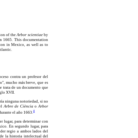
tion of the
Arbor scientiae
by
in 1665. This documentation
ion in Mexico, as well as to
tlantic.
oceso contra un profesor del
io", mucho más breve, que es
Se trata de un documento que
glo XVII.
ía ninguna notoriedad, si no
 el
Arbre de Ciència
o
Arbor
4
durante el año 1663.
er lugar, para determinar con
xico. En segundo lugar, para
oder regio a ambos lados del
e la historia intelectual del