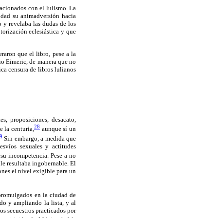
acionados con el lulismo. La
ridad su animadversión hacia
o y revelaba las dudas de los
orización eclesiástica y que
raron que el libro, pese a la
rio Eimeric, de manera que no
ica censura de libros lulianos
s, proposiciones, desacato,
28
 la centuria,
aunque sí un
9
Sin embargo, a medida que
svíos sexuales y actitudes
y su incompetencia. Pese a no
le resultaba ingobernable. El
ones el nivel exigible para un
 promulgados en la ciudad de
o y ampliando la lista, y al
los secuestros practicados por