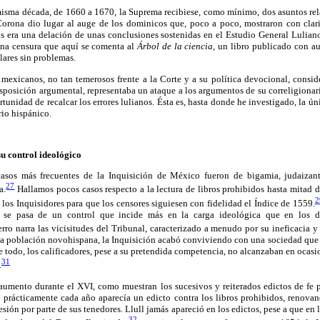
misma década, de 1660 a 1670, la Suprema recibiese, como mínimo, dos asuntos rel
Corona dio lugar al auge de los dominicos que, poco a poco, mostraron con cla
os era una delación de unas conclusiones sostenidas en el Estudio General Lulian
una censura que aquí se comenta al
Árbol de la ciencia,
un libro publicado con aut
ulares sin problemas.
exicanos, no tan temerosos frente a la Corte y a su política devocional, conside
isposición argumental, representaba un ataque a los argumentos de su correligiona
unidad de recalcar los errores lulianos. Ésta es, hasta donde he investigado, la ún
rio hispánico.
u control ideológico
asos más frecuentes de la Inquisición de México fueron de bigamia, judaizante
27
a.
Hallamos pocos casos respecto a la lectura de libros prohibidos hasta mitad de
2
e los Inquisidores para que los censores siguiesen con fidelidad el Índice de 1559.
, se pasa de un control que incide más en la carga ideológica que en los de
ro narra las vicisitudes del Tribunal, caracterizado a menudo por su ineficacia 
 la población novohispana, la Inquisición acabó conviviendo con una sociedad que 
e todo, los calificadores, pese a su pretendida competencia, no alcanzaban en ocasi
31
.
 aumento durante el XVI, como muestran los sucesivos y reiterados edictos de fe
rácticamente cada año aparecía un edicto contra los libros prohibidos, renovand
ión por parte de sus tenedores. Llull jamás apareció en los edictos, pese a que en 
32