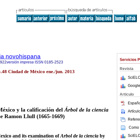
ria novohispana
Servicios 
6922
versión impresa
ISSN
0185-2523
Revista
o.48 Ciudad de México ene./jun. 2013
SciELO
Google
Articulo
Españo
éxico y la calificación del
Árbol de la ciencia
Artícu
e Ramon Llull (1665-1669)
Referen
Como c
exico and its examination of
Arbol de la ciencia
by
SciELO