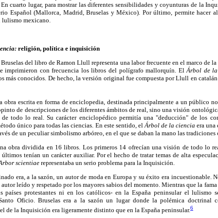
En cuarto lugar, para mostrar las diferentes sensibilidades y coyunturas de la I
rio Español (Mallorca, Madrid, Bruselas y México). Por último, permite hacer 
el lulismo mexicano.
iencia:
religión, política e inquisición
 Bruselas del libro de Ramon Llull representa una labor frecuente en el marco de la 
e imprimieron con frecuencia los libros del polígrafo mallorquín. El
Árbol de la
os más conocidos. De hecho, la versión original fue compuesta por Llull en catalá
 obra escrita en forma de enciclopedia, destinada principalmente a un público no 
pinto de descripciones de los diferentes ámbitos de real, sino una visión ontológic
 de todo lo real. Su carácter enciclopédico permitía una "deducción" de los co
método único para todas las ciencias. En este sentido, el
Árbol de la ciencia
era una 
avés de un peculiar simbolismo arbóreo, en el que se daban la mano las tradiciones o
na obra dividida en 16 libros. Los primeros 14 ofrecían una visión de todo lo real
s últimos tenían un carácter auxiliar. Por el hecho de tratar temas de alta especul
Arbor scientiae
representaba un serio problema para la Inquisición.
nado era, a la sazón, un autor de moda en Europa y su éxito era incuestionable. 
un autor leído y respetado por los mayores sabios del momento. Mientras que la fama
s países protestantes ni en los católicos- en la España peninsular el lulismo
anto Oficio. Bruselas era a la sazón un lugar donde la polémica doctrinal c
6
l de la Inquisición era ligeramente distinto que en la España peninsular.