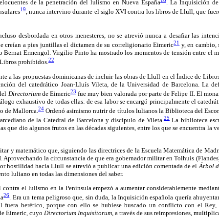
elocuentes de la penetración del lulismo en Nueva España
. La Inquisición d
19
nsulares
, nunca intervino durante el siglo XVI contra los libros de Llull, que fue
ncluso desbordada en otros menesteres, no se atrevió nunca a desafiar las intenc
21
e creían a pies juntillas el dictamen de su correligionario Eimeric
y, en cambio, 
o Bernat Ermengol. Virgilio Pinto ha mostrado los momentos de tensión entre el m
22
 Libros prohibidos.
ente a las propuestas dominicanas de incluir las obras de Llull en el Índice de Libros
ención del catedrático Joan-Lluís Vileta, de la Universidad de Barcelona. La def
23
 del
Directorium
de Eimeric
fue muy bien valorada por parte de Felipe II. El mona
tálogo exhaustivo de todas ellas: de esa labor se encargó principalmente el catedrát
24
o de Mallorca.
Ordenó asimismo nutrir de títulos lulianos la Biblioteca del Escor
25
rcediano de la Catedral de Barcelona y discípulo de Vileta.
La biblioteca esc
as que dio algunos frutos en las décadas siguientes, entre los que se encuentra la v
tar y matemático que, siguiendo las directrices de la Escuela Matemática de Madrid
II. Aprovechando la circunstancia de que era gobernador militar en Tolhuis (Flande
 hostilidad hacia Llull se atrevió a publicar una edición comentada de el
Árbol d
nto luliano en todas las dimensiones del saber.
al contra el lulismo en la Península empezó a aumentar considerablemente median
26
za
. Era un tema peligroso que, sin duda, la Inquisición española quería ahuyentar
ll fuera herético, porque con ello se hubiese buscado un conflicto con el Rey,
 de Eimeric, cuyo
Directorium Inquisitorum,
a través de sus reimpresiones, multiplic