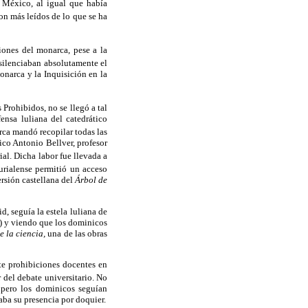
e México, al igual que había
ron más leídos de lo que se ha
iones del monarca, pese a la
silenciaban absolutamente el
onarca y la Inquisición en la
 Prohibidos, no se llegó a tal
ensa luliana del catedrático
rca mandó recopilar todas las
ico Antonio Bellver, profesor
ial. Dicha labor fue llevada a
urialense permitió un acceso
ersión castellana del
Árbol de
, seguía la estela luliana de
s) y viendo que los dominicos
e la ciencia,
una de las obras
te prohibiciones docentes en
 del debate universitario. No
 pero los dominicos seguían
aba su presencia por doquier.