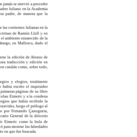
ón jamás se atrevió a proceder
 saber luliano en la Academia
 su padre, de manera que la
 las corrientes lulianas en la
octrinas de Ramón Llull y en
 el ambiente enrarecido de la
mbargo, en Mallorca, dado el
erse la edición de Alonso de
e una traducción y edición en
 en catalán como, sobre todo,
egios y elogios, totalmente
 había escrito el inquisidor
primeras páginas de su libro
colau Eimeric y a la condena
legios que había recibido la
Benavides, luego el prólogo al
do por Fernando Çanoguera,
cario General de la diócesis
de Eimeric como la bula de
tó para mostrar las falsedades
to en que fue buscada.