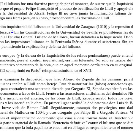
II el lulismo fue una doctrina protegida por el monarca, de suerte que la Inquisici
ino que el propio Felipe II auspició el proceso de beatificación de Llull y apoyó el
la Universidad de Alcalá. Felipe Ill no tuvo jamás la inclinación luliana de
go más libres para, en su caso, proceder contra las doctrinas de Llull.
ón inquisitorial del lulismo en la Universidad de Zaragoza (1610) y la represión de
7
década.
En las Constituciones de la Universidad de Sevilla se prohibieron las d
en el Estudio General Luliano de Mallorca, fueron delatadas a la Inquisición. Dado
on las impresiones lulianas en la Península Ibérica durante el seiscientos. Sin e
ó permitiendo la explicación y defensa del lulismo.
o europeo (y la dureza de la Inquisición de los reinos peninsulares) puede entend
ambiente, pese al control inquisitorial, era más tolerante. No sólo se trataba d
auténtico comentario de la obra, que en aquel momento corría tanto en su original
8
515 se imprimió en París,
reimpresa asimismo en el XVII.
s examinar la disposición que hizo Alonso de Zepeda de las censuras, privil
uienes tenían a Llull como hereje. Para desautorizar las (falsas) acusaciones que
para contradecir una sentencia dictada por Gregorio XI, Zepeda estableció en las 
ocumentos a favor de Llull. Frente a las acusaciones antilulianas del dominico Ni
, a instancias del anterior, de las obras de Llull, Zepeda recabó todos los privi
es y los insertó en la obra. En primer lugar escribió la dedicatoria a don Luis de 
na breve vida de Ramon Llull. Seguidamente, estampó dos privilegios, uno da
eral de Mallorca en 1604, y otro otorgado por Felipe III a Gregorio Forteza, Vi
és el importantísimo documento que vino a desautorizar tanto el Directorio 
a parte sustancial de la llamada "Sentencia definitiva" contra el lulismo que se dic
asimismo que la bula papal no se encontró en el lugar correspondiente en el momen