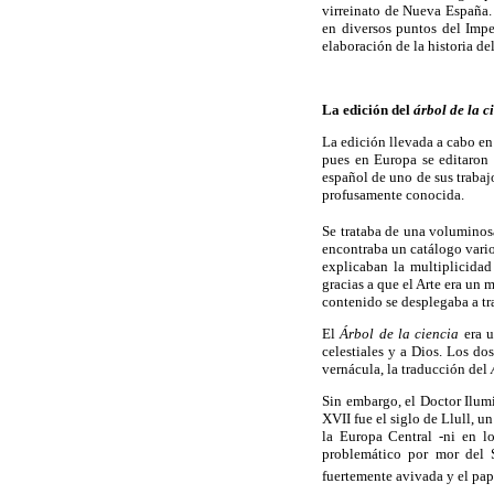
virreinato de Nueva España. 
en diversos puntos del Impe
elaboración de la historia d
La edición del
árbol de la c
La edición llevada a cabo en
pues en Europa se editaron 
español de uno de sus trabaj
profusamente conocida.
Se trataba de una voluminosa
encontraba un catálogo vario
explicaban la multiplicidad
gracias a que el Arte era un 
contenido se desplegaba a tr
El
Árbol de la ciencia
era u
celestiales y a Dios. Los do
vernácula, la traducción del
Sin embargo, el Doctor Ilumi
XVII fue el siglo de Llull, 
la Europa Central -ni en lo
problemático por mor del S
fuertemente avivada y el pape