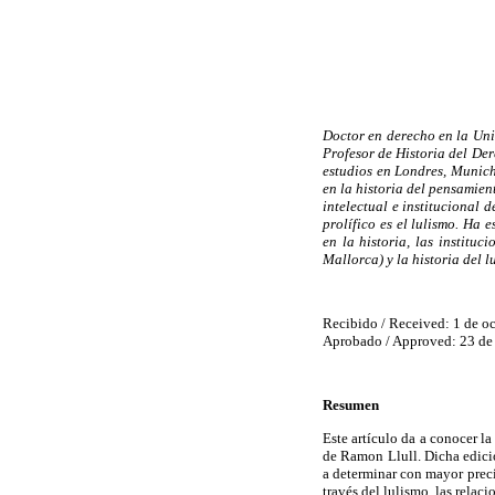
Doctor en derecho en la Uni
Profesor de Historia del Der
estudios en Londres, Munich
en la historia del pensamien
intelectual e institucional 
prolífico es el lulismo. Ha 
en la historia, las instituc
Mallorca) y la historia del 
Recibido / Received: 1 de o
Aprobado / Approved: 23 de 
Resumen
Este artículo da a conocer la
de Ramon Llull. Dicha edici
a determinar con mayor precis
través del lulismo, las relac