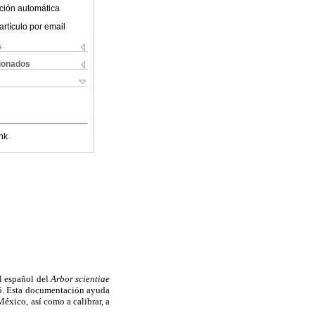
ción automática
artículo por email
s
cionados
nk
al español del
Arbor scientiae
65. Esta documentación ayuda
México, así como a calibrar, a