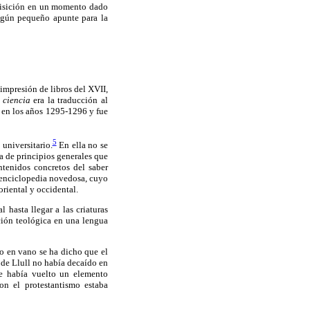
nquisición en un momento dado
algún pequeño apunte para la
impresión de libros del XVII,
 ciencia
era la traducción al
n en los años 1295-1296 y fue
5
universitario.
En ella no se
a de principios generales que
ntenidos concretos del saber
enciclopedia novedosa, cuyo
riental y occidental.
 hasta llegar a las criaturas
ación teológica en una lengua
No en vano se ha dicho que el
 de Llull no había decaído en
 se había vuelto un elemento
on el protestantismo estaba