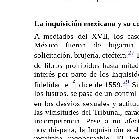
La inquisición mexicana y su co
A mediados del XVII, los caso
México fueron de bigamia, ju
27
solicitación, brujería, etcétera.
H
de libros prohibidos hasta mitad
interés por parte de los Inquisi
29
fidelidad el Índice de 1559.
Si
los lustros, se pasa de un contro
en los desvíos sexuales y actitu
las vicisitudes del Tribunal, car
incompetencia. Pese a no afec
novohispana, la Inquisición ac
resultaba ingobernable. El In