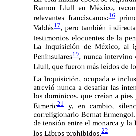
Ramon Llull en México, recono
16
relevantes franciscanos:
primo
17
Valdés
, pero también indirect
testimonios elocuentes de la pe
La Inquisición de México, al 
19
Peninsulares
, nunca intervino 
Llull, que fueron más leídos de l
La Inquisición, ocupada e inclu
atrevió nunca a desafiar las int
los dominicos, que creían a pies 
21
Eimeric
y, en cambio, silenc
correligionario Bernat Ermengol.
de tensión entre el monarca y la 
22
los Libros prohibidos.