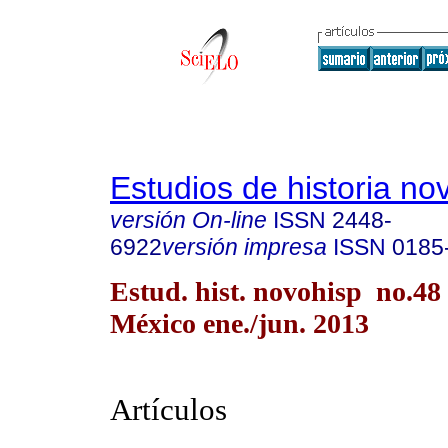
Estudios de historia n
versión On-line
ISSN
2448-
6922
versión impresa
ISSN
0185
Estud. hist. novohisp no.48
México ene./jun. 2013
Artículos