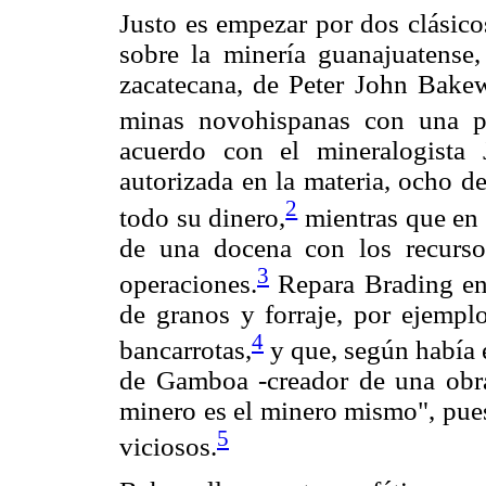
Justo es empezar por dos clásicos
sobre la minería guanajuatense
zacatecana, de Peter John Bakew
minas novohispanas con una pr
acuerdo con el mineralogista
autorizada en la materia, ocho d
2
todo su dinero,
mientras que en 
de una docena con los recursos
3
operaciones.
Repara Brading en 
de granos y forraje, por ejemplo
4
bancarrotas,
y que, según había e
de Gamboa -creador de una obra
minero es el minero mismo", pues
5
viciosos.