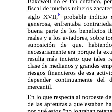
Bakewell no es tan enfático, pe
fiscal de muchos mineros zacatec
6
siglo XVII,
probable indicio 
generosa, enfrentaba contrarie
buena parte de los beneficios ib
reales y a los aviadores, sobre to
suposición de que, habiend
necesariamente era porque la ext
resulta más incierto que tales 
clase de medianos y grandes empr
riesgos financieros de esa activi
depender continuamente del d
mercantil.
En lo que respecta al noroeste d
de las apreturas a que estaban h
por qué estos "no lograban reten