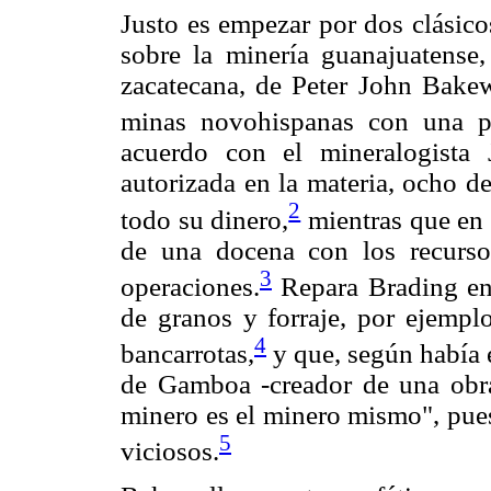
Justo es empezar por dos clásicos
sobre la minería guanajuatense
zacatecana, de Peter John Bakew
minas novohispanas con una pr
acuerdo con el mineralogista
autorizada en la materia, ocho d
2
todo su dinero,
mientras que en 
de una docena con los recursos
3
operaciones.
Repara Brading en 
de granos y forraje, por ejemplo
4
bancarrotas,
y que, según había e
de Gamboa -creador de una obra
minero es el minero mismo", pues
5
viciosos.