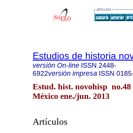
Estudios de historia n
versión On-line
ISSN
2448-
6922
versión impresa
ISSN
0185
Estud. hist. novohisp no.48
México ene./jun. 2013
Artículos