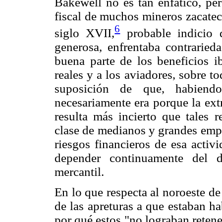
Bakewell no es tan enfático, pe
fiscal de muchos mineros zacatec
6
siglo XVII,
probable indicio 
generosa, enfrentaba contrarie
buena parte de los beneficios ib
reales y a los aviadores, sobre to
suposición de que, habiend
necesariamente era porque la ext
resulta más incierto que tales 
clase de medianos y grandes empr
riesgos financieros de esa activi
depender continuamente del d
mercantil.
En lo que respecta al noroeste d
de las apreturas a que estaban h
por qué estos "no lograban reten