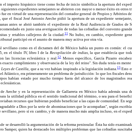
en el imperio hispánico tiene como fecha de inicio simbólica la apertura del expe
s siguientes expedientes semejantes se abrieron con mayor o menor éxito en otros t
fue en virtud de una representación del contador general de Propios y Arbitrios de
, que el fiscal José Antonio Areche pidió la apertura de un expediente semejante,
nas antes se abrió también el expediente de la Real Audiencia de Grados de Sevi
recomendado en junio una averiguación de todas las cofradías del convento grande
11
mitas y retablos callejeros de la ciudad.
No hubo, en cambio, expediente gener
ribunal participó en el asunto de manera muy activa por otra vía.
cal sevillano como en el dictamen del de México había un punto en común: el cu
, en el título IV, libro I de la
Recopilación de indias,
la que establecía que toda
12
n las licencias eclesiástica y real.
Menos específico, García Pizarro encabez
 exacto cumplimiento y observancia de la ley del reino". Sin duda tenía en mente l
13
Leyes de Castilla,
que a su vez habían inspirado a la legislación indiana.
Esto es
del Atlántico, era primeramente un problema de jurisdicción: lo que los fiscales den
erpos habían estado por mucho tiempo fuera del alcance de los magistrados rea
eclesiásticas.
 de Areche y en la representación de Gallarreta en México había además una de
ara la utilidad pública en el sentido tradicional del término, o sea para el benefi
esviaban recursos que hubieran podido beneficiar a las cajas de comunidad. En seg
gradable a Dios por la serie de abominaciones que le acompañan", según escribía e
e sevillano, pero sí en cambio, y de manera mucho más amplia incluso, en el exped
de se desarrolló la argumentación de la reforma peninsular. Ésta ha sido examinada
o Samper, quien ha destacado los múltiples problemas que las cofradías suscitaban