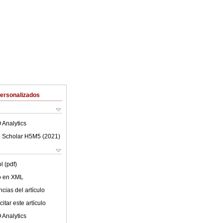
Personalizados
 Analytics
 Scholar H5M5 (
2021
)
l (pdf)
lo en XML
cias del artículo
itar este artículo
 Analytics