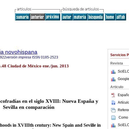
ria novohispana
Servicios 
6922
versión impresa
ISSN
0185-2523
Revista
o.48 Ciudad de México ene./jun. 2013
SciELO
Google
Articulo
Españo
cofradías en el siglo
XVIII:
Nueva España y
Artícu
Sevilla en comparación
Referen
Como c
hoods in XVIIIth century: New Spain and Seville in
SciELO