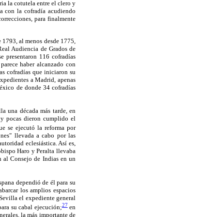
a la cotutela entre el clero y
ba con la cofradía acudiendo
orrecciones, para finalmente
de 1793, al menos desde 1775,
 Real Audiencia de Grados de
se presentaron 116 cofradías
 parece haber alcanzado con
as cofradías que iniciaron su
 expedientes a Madrid, apenas
México de donde 34 cofradías
lla una década más tarde, en
uy pocas dieron cumplido el
ue se ejecutó la reforma por
ones" llevada a cabo por las
utoridad eclesiástica. Así es,
obispo Haro y Peralta llevaba
n al Consejo de Indias en un
ispana dependió de él para su
abarcar los amplios espacios
Sevilla el expediente general
27
para su cabal ejecución;
en
nerales, la más importante de