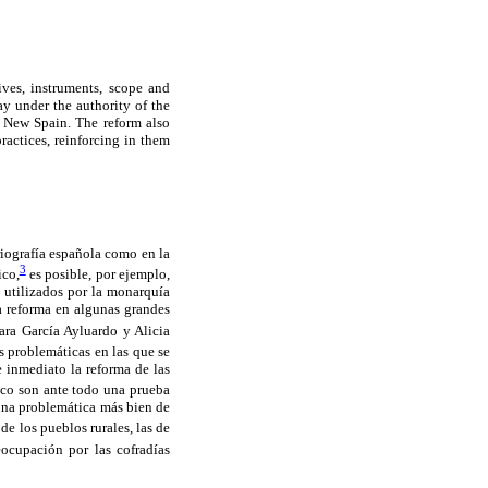
ves, instruments, scope and
y under the authority of the
n New Spain. The reform also
ractices, reinforcing in them
oriografía española como en la
3
ico,
es posible, por ejemplo,
s utilizados por la monarquía
a reforma en algunas grandes
ara García Ayluardo y Alicia
as problemáticas en las que se
e inmediato la reforma de las
o son ante todo una prueba
 una problemática más bien de
de los pueblos rurales, las de
eocupación por las cofradías