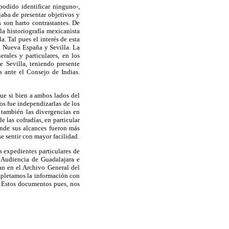
odido identificar ninguno-,
jaba de presentar objetivos y
 son harto contrastantes. De
a historiografía mexicanista
a. Tal pues el interés de esta
a, Nueva España y Sevilla. La
rales y particulares, en los
 Sevilla, teniendo presente
s ante el Consejo de Indias.
ue si bien a ambos lados del
vos fue independizarlas de los
r también las divergencias en
e las cofradías, en particular
onde sus alcances fueron más
se sentir con mayor facilidad.
s expedientes particulares de
 Audiencia de Guadalajara e
ran en el Archivo General del
ompletamos la información con
. Estos documentos pues, nos