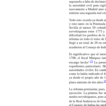
suponerlo a falta de declarac
la autoridad civil para vig
nuevamente a Madrid ante el
emitirse una segunda real céd
Todo esto ocurría ya desde a
y esto tanto en la Penínsul
Sevilla al menos 59 cofradí
novohispanas entre 1775 y 
dificultad los pueblos de la
reforma en todo el reino de 
llegó a un total de 29 en e
acudieron al Consejo de Indi
Es significativo que al men
1798, el fiscal Márquez la
25
encargo hecho".
La presen
expedientes particulares. H
autoridades civiles. En cambi
como lo había indicado el fi
ya desde el propio año de 1
2
plazo máximo de dos años.
La reforma peninsular, pues,
ejecución. La primera fue m
rurales novohispanos, pero u
de la Real Audiencia de Grad
el Consejo de Indias las med