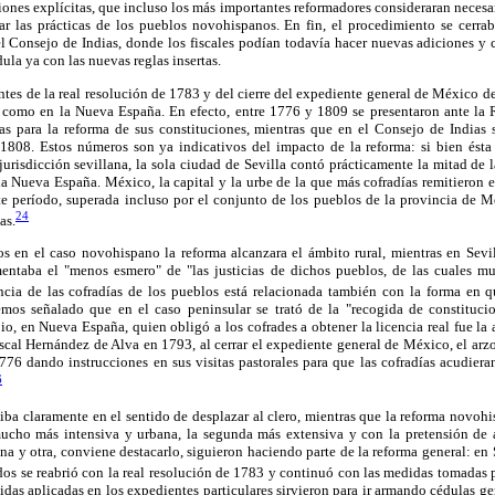
iones explícitas, que incluso los más importantes reformadores consideraran necesari
ilar las prácticas de los pueblos novohispanos. En fin, el procedimiento se cerra
 Consejo de Indias, donde los fiscales podían todavía hacer nuevas adiciones y c
ula ya con las nuevas reglas insertas.
ntes de la real resolución de 1783 y del cierre del expediente general de México 
a como en la Nueva España. En efecto, entre 1776 y 1809 se presentaron ante la
as para la reforma de sus constituciones, mientras que en el Consejo de Indias 
1808. Estos números son ya indicativos del impacto de la reforma: si bien ésta
 jurisdicción sevillana, la sola ciudad de Sevilla contó prácticamente la mitad de l
la Nueva España. México, la capital y la urbe de la que más cofradías remitieron
ste período, superada incluso por el conjunto de los pueblos de la provincia de 
24
as.
os en el caso novohispano la reforma alcanzara el ámbito rural, mientras en Sevi
mentaba el "menos esmero" de "las justicias de dichos pueblos, de las cuales m
cia de las cofradías de los pueblos está relacionada también con la forma en q
emos señalado que en el caso peninsular se trató de la "recogida de constituci
o, en Nueva España, quien obligó a los cofrades a obtener la licencia real fue la a
scal Hernández de Alva en 1793, al cerrar el expediente general de México, el arz
776 dando instrucciones en sus visitas pastorales para que las cofradías acudiera
6
 iba claramente en el sentido de desplazar al clero, mientras que la reforma novoh
ucho más intensiva y urbana, la segunda más extensiva y con la pretensión de 
na y otra, conviene destacarlo, siguieron haciendo parte de la reforma general: en 
os se reabrió con la real resolución de 1783 y continuó con las medidas tomadas 
idas aplicadas en los expedientes particulares sirvieron para ir armando cédulas ge