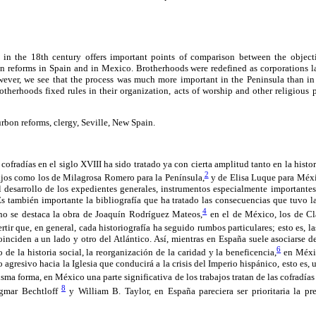
 in the 18th century offers important points of comparison between the objecti
 reforms in Spain and in Mexico. Brotherhoods were redefined as corporations la
wever, we see that the process was much more important in the Peninsula than i
otherhoods fixed rules in their organization, acts of worship and other religious p
bon reforms, clergy, Seville, New Spain.
 cofradías en el siglo XVIII ha sido tratado ya con cierta amplitud tanto en la hist
2
ajos como los de Milagrosa Romero para la Península,
y de Elisa Luque para Méx
l desarrollo de los expedientes generales, instrumentos especialmente importante
Es también importante la bibliografía que ha tratado las consecuencias que tuvo l
4
ano se destaca la obra de Joaquín Rodríguez Mateos,
en el de México, los de Cl
tir que, en general, cada historiografía ha seguido rumbos particulares; esto es, l
coinciden a un lado y otro del Atlántico. Así, mientras en España suele asociarse d
6
de la historia social, la reorganización de la caridad y la beneficencia,
en Méxic
 agresivo hacia la Iglesia que conducirá a la crisis del Imperio hispánico, esto es,
ma forma, en México una parte significativa de los trabajos tratan de las cofradías 
8
agmar Bechtloff
y William B. Taylor, en España pareciera ser prioritaria la pr