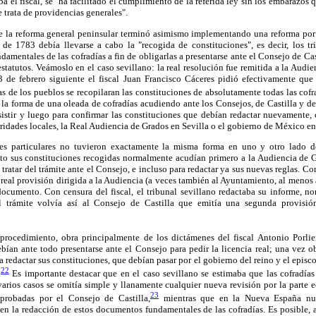
ba el fiscal, se "ha facilitado el cumplimiento de la referida ley sin los embarazos
 trata de providencias generales".
e la reforma general peninsular terminó asimismo implementando una reforma por 
n de 1783 debía llevarse a cabo la "recogida de constituciones", es decir, los tr
amentales de las cofradías a fin de obligarlas a presentarse ante el Consejo de Cast
estatutos. Veámoslo en el caso sevillano: la real resolución fue remitida a la Aud
de febrero siguiente el fiscal Juan Francisco Cáceres pidió efectivamente que 
ias de los pueblos se recopilaran las constituciones de absolutamente todas las cofra
 la forma de una oleada de cofradías acudiendo ante los Consejos, de Castilla y de
sistir y luego para confirmar las constituciones que debían redactar nuevamente,
idades locales, la Real
Audiencia de Grados en Sevilla o el gobierno de México en
es particulares no tuvieron exactamente la misma forma en uno y otro lado del
o sus constituciones recogidas normalmente acudían primero a la Audiencia de 
 tratar del trámite ante el Consejo, e incluso para redactar ya sus nuevas reglas. C
 real provisión dirigida a la Audiencia (a veces también al Ayuntamiento, al menos 
ocumento. Con censura del fiscal, el tribunal sevillano redactaba su informe, 
l trámite volvía así al Consejo de Castilla que emitía una segunda provisió
procedimiento, obra principalmente de los dictámenes del fiscal Antonio Porlie
bían ante todo presentarse ante el Consejo para pedir la licencia real; una vez 
a redactar sus constituciones, que debían pasar por el gobierno del reino y el epis
22
.
Es importante destacar que en el caso sevillano se estimaba que las cofradías
 varios casos se omitía simple y llanamente cualquier nueva revisión por la parte e
23
aprobadas por el Consejo de Castilla,
mientras que en la Nueva España nun
 en la redacción de estos documentos fundamentales de las cofradías. Es posibl