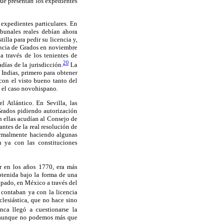
 que presentan los expedientes
expedientes particulares. En
ibunales reales debían ahora
illa para pedir su licencia y,
iencia de Grados en noviembre
a través de los tenientes de
20
días de la jurisdicción.
La
 Indias, primero para obtener
 con el visto bueno tanto del
 el caso novohispano.
 Atlántico. En Sevilla, las
Grados pidiendo autorización
on ellas acudían al Consejo de
antes de la real resolución de
normalmente haciendo algunas
n ya con las constituciones
r en los años 1770, era más
obtenida bajo la forma de una
copado, en México a través del
 contaban ya con la licencia
clesiástica, que no hace sino
ca llegó a cuestionarse la
e, aunque no podemos más que