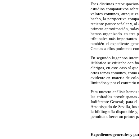
Esas distintas preocupacio
estudios comparativos sobre 
valores comunes, aunque es 
hecho, la perspectiva compa
reciente parece señalar y, al
primera aproximación, todaví
hemos organizado en tres pa
tribunales más importantes
también el expediente gener
Gracias a ellos podremos com
En segundo lugar nos intere
Atlántico se criticaba con fu
clérigos, en este caso sí qu
otros temas comunes, como el 
evidente en materia de cole
limitados y por el contrario 
Para nuestro análisis hemos 
las cofradías novohispanas
Indiferente General; para el
Arzobispado de Sevilla, los 
la bibliografía disponible 
permiten ofrecer un primer p
Expedientes generales y par