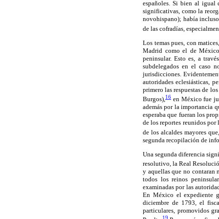
españoles. Si bien al igua
significativas, como la reor
novohispano); había incluso 
de las cofradías, especialmen
Los temas pues, con matices,
Madrid como el de México s
peninsular. Esto es, a travé
subdelegados en el caso no
jurisdicciones. Evidentement
autoridades eclesiásticas, 
primero las respuestas de lo
16
Burgos),
en México fue jus
además por la importancia qu
esperaba que fueran los propi
de los reportes reunidos por 
de los alcaldes mayores que
segunda recopilación de info
Una segunda diferencia signi
resolutivo, la Real Resolució
y aquellas que no contaran ni
todos los reinos peninsula
examinadas por las autoridade
En México el expediente ge
diciembre de 1793, el fisc
particulares, promovidos gr
19