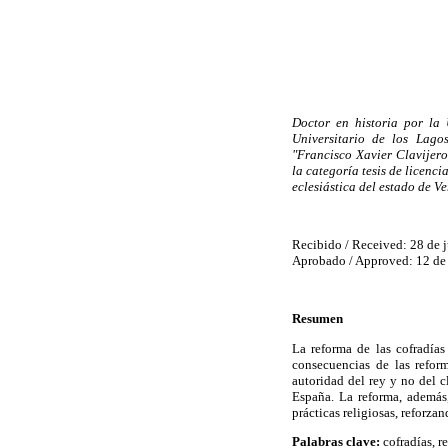
Doctor en historia por la 
Universitario de los Lago
"Francisco Xavier Clavijero
la categoría tesis de licenci
eclesiástica del estado de V
Recibido / Received: 28 de 
Aprobado / Approved: 12 de
Resumen
La reforma de las cofradías
consecuencias de las refor
autoridad del rey y no del 
España. La reforma, además,
prácticas religiosas, reforzan
Palabras clave
:
cofradías, r