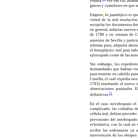
Peralta.
Por esa vía, afirma
graves y cumulosos en que se
Empero, lo paradójico es qu
virtud de la real resolució
recopilar los documentos fund
en general, redactar nuevos 
de 1786 y en censura de 13 
asistente de Sevilla y justic
reforma pues, adquiría ahora
el beneplácito real para sub
episcopado como de las autor
Sin embargo, los expedient
hermandades que habían vist
para reunirse en cabildo para
Castilla, el cual expedía una
1783) insertando el nuevo d
observaciones puntuales. E
21
definitivas.
En el caso novohispano el 
complicado: las cofradías de
cédula real, debían proceder 
provisorato del arzobispado
eclesiástica, con lo cual en
recibir las ordenanzas ya 
intervención de los obispos