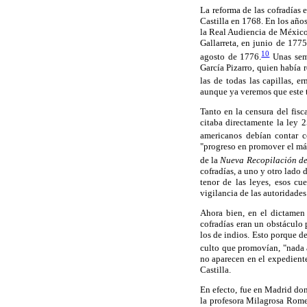
La reforma de las cofradías 
Castilla en 1768. En los año
la Real Audiencia de México 
Gallarreta, en junio de 1775
10
agosto de 1776.
Unas sema
García Pizarro, quien había 
las de todas las capillas, er
aunque ya veremos que este t
Tanto en la censura del fis
citaba directamente la ley 25
americanos debían contar co
"progreso en promover el más
de la
Nueva Recopilación de 
cofradías, a uno y otro lado 
tenor de las leyes, esos cu
vigilancia de las autoridades 
Ahora bien, en el dictamen
cofradías eran un obstáculo p
los de indios. Esto porque d
culto que promovían, "nada a
no aparecen en el expedient
Castilla.
En efecto, fue en Madrid don
la profesora Milagrosa Romer