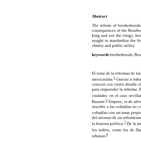
Abstract
The reform of brotherhoods
consequences of the Bourbon
king and not the clergy, ho
sought to standardize the br
charity and public utility.
keywords
brotherhoods, Bour
El tema de la reformas de las
1
mexicanista.
Gracias a trab
conocer con cierto detalle e
para emprender la reforma. 
ciudades: en el caso sevill
5
Bazarte.
Empero, es de adver
inscribe a las cofradías no 
cofradías con un tema propio 
del ascenso de un reformismo
7
la historia política.
De la mis
los indios, como los de D
9
urbanas.