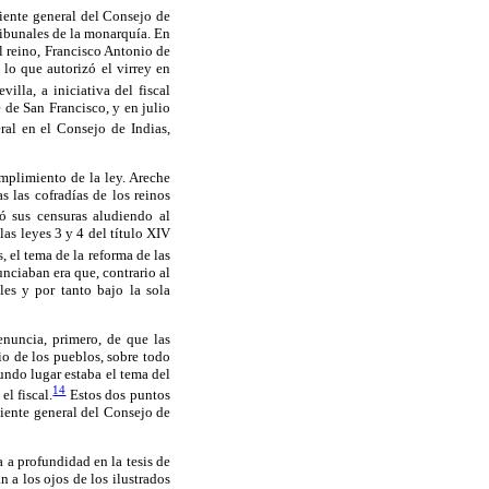
diente general del Consejo de
ribunales de la monarquía. En
l reino, Francisco Antonio de
 lo que autorizó el virrey en
lla, a iniciativa del fiscal
 de San Francisco, y en julio
al en el Consejo de Indias,
mplimiento de la ley. Areche
s las cofradías de los reinos
ó sus censuras aludiendo al
as leyes 3 y 4 del título XIV
, el tema de la reforma de las
unciaban era que, contrario al
les y por tanto bajo la sola
nuncia, primero, de que las
cio de los pueblos, sobre todo
undo lugar estaba el tema del
14
l fiscal.
Estos dos puntos
iente general del Consejo de
 a profundidad en la tesis de
 a los ojos de los ilustrados