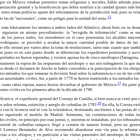
l que en México estaban presentes temas religiosos y sociales, había además pr
ganización gremial y la beneficencia que debía sustituir a la caridad (punto más b
otros temas políticos aparte del reforzamiento de la jurisdicción real, pues se veía
15
te las de "nacionales", como un peligro para la unidad del reino.
 eran básicamente los mismos a ambos lados del Atlántico; ahora bien, en su desar
iguieron un mismo procedimiento: la "recogida de información" como se suel
s de los jueces reales, los intendentes en el caso peninsular, los alcaldes mayo
vohispano, se procedió a recabar la mayor cantidad posible de datos de las c
e ello retrasó por varios años la toma de resoluciones, tanto más cuanto que tambi
pero justo es en este punto donde se diferencian los expedientes peninsular y nov
s prelados no fueron esperadas, y existen apenas las de cinco arzobispos (Tarragona,
tamente la espera de las respuestas del arzobispo y sus seis sufragáneos la que m
e desde el dictamen de Areche se había concedido a la participación de los obisp
os mitrados los que tomaran la decisión final sobre la subsistencia o no de las cofra
las autoridades civiles. Así, a partir de 1779 se fueron remitiendo a los mitrados la
17
, como cabía esperar, nunca fueron devueltas al gobierno de México.
En parte p
rmes civiles en los primeros años de la década de 1790.
ficativa: el expediente general del Consejo de Castilla, si bien nunca se cerró por
18
n sobre reforma, extinción y arreglo de cofradías de 1783.
En ella, la Corona exti
 con la licencia real ni con la eclesiástica, destinando sus bienes a las juntas de
res siguiendo el modelo de Madrid. Asimismo, las constituciones de todas las
s civiles, en principio por esas juntas, y, mientras se instalaban, por los tribunale
neral de cofradías tampoco llegó a cerrarse de manera formal, pero no generó
al Lorenzo Hernández de Alva recomendó abandonar esta vía para la reforma 
acias a los obispos, y en particular a las visitas pastorales del arzobispo de Mé