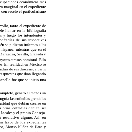
eocupaciones económicas más
ien marginal en el expediente
 con recelo el particularismo
rollo, tanto el expediente de
e llamar en la bibliografía
res y luego los intendentes y
ofradías de sus respectivas
én se pidieron informes a las
ohispano: mientras que en el
 Zaragoza, Sevilla, Granada y
ayores atrasos ocasionó. Ello
os. En realidad, en México se
días de sus diócesis, a partir
s respuestas que iban llegando
or ello fue que se inició una
 completó, generó al menos un
nguía las cofradías gremiales
 caridad que debían crearse en
 otras cofradías debían ser
s locales y el propio Consejo.
 resolutivo alguno. Así, en
en favor de los expedientes
xico, Alonso Núñez de Haro y