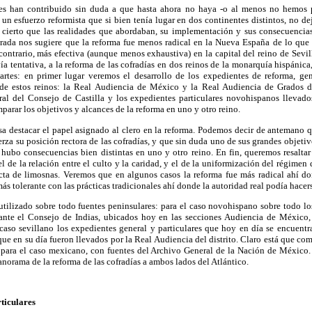
nes han contribuido sin duda a que hasta ahora no haya -o al menos no hemos p
un esfuerzo reformista que si bien tenía lugar en dos continentes distintos, no de
cierto que las realidades que abordaban, su implementación y sus consecuencias
rada nos sugiere que la reforma fue menos radical en la Nueva España de lo que l
 contrario, más efectiva (aunque menos exhaustiva) en la capital del reino de Sevill
a tentativa, a la reforma de las cofradías en dos reinos de la monarquía hispánic
rtes: en primer lugar veremos el desarrollo de los expedientes de reforma, gene
 de estos reinos: la Real Audiencia de México y la Real Audiencia de Grados de
al del Consejo de Castilla y los expedientes particulares novohispanos llevado
parar los objetivos y alcances de la reforma en uno y otro reino.
sa destacar el papel asignado al clero en la reforma. Podemos decir de antemano q
erza su posición rectora de las cofradías, y que sin duda uno de sus grandes objeti
e hubo consecuencias bien distintas en uno y otro reino. En fin, queremos resalta
de la relación entre el culto y la caridad, y el de la uniformización del régimen d
cta de limosnas. Veremos que en algunos casos la reforma fue más radical ahí d
más tolerante con las prácticas tradicionales ahí donde la autoridad real podía hacer
utilizado sobre todo fuentes peninsulares: para el caso novohispano sobre todo lo
 ante el Consejo de Indias, ubicados hoy en las secciones Audiencia de México,
 caso sevillano los expedientes general y particulares que hoy en día se encuent
que en su día fueron llevados por la Real Audiencia del distrito. Claro está que c
y, para el caso mexicano, con fuentes del Archivo General de la Nación de México
anorama de la reforma de las cofradías a ambos lados del Atlántico.
ticulares