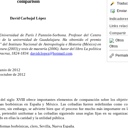
comparison
Traduc
Enviar 
David Carbajal López
Indicadore
Links rela
Compartir
Universidad de París I Panteón-Sorbona. Profesor del Centro
s de la universidad de Guadalajara. Ha obtenido el premio
Otros
" del Instituto Nacional de Antropología e Historia (México) en
Otros
atura (2003) y tesis de maestría (2006). Autor del libro La política
eracruz, 1824-1834.
davidclopez@hotmail.com
.
Permali
junio de 2012
 octubre de 2012
 del siglo XVIII ofrece importantes elementos de comparación sobre los objetiv
mas borbónicas en España y México. Las cofradías fueron redefinidas como cor
clero, sin embargo, se advierte bien que el proceso fue mucho más importante en 
 pretendió uniformar a las cofradías siguiendo unas reglas fijas en su organiza
do en ellas la caridad y la utilidad pública.
eformas borbónicas, clero, Sevilla, Nueva España.