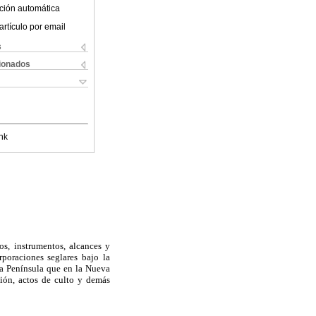
ción automática
artículo por email
s
cionados
nk
os, instrumentos, alcances y
poraciones seglares bajo la
la Península que en la Nueva
ción, actos de culto y demás