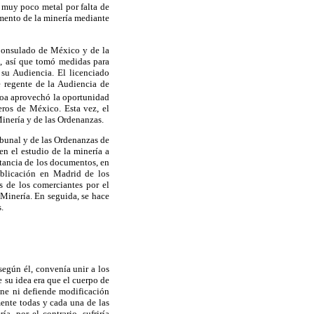
muy poco metal por falta de
omento de la minería mediante
 Consulado de México y de la
a, así que tomó medidas para
u Audiencia. El licenciado
 regente de la Audiencia de
boa aprovechó la oportunidad
eros de México. Esta vez, el
inería y de las Ordenanzas.
ribunal y de las Ordenanzas de
en el estudio de la minería a
rtancia de los documentos, en
ublicación en Madrid de los
 de los comerciantes por el
 Minería. En seguida, se hace
.
egún él, convenía unir a los
e su idea era que el cuerpo de
one ni defiende modificación
ente todas y cada una de las
, por el contrario, sufriría