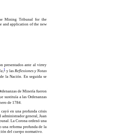
e Mining Tribunal for the
e and application of the new
n presentados ante al virrey
1
ía,
y las
Reflexiones y Notas
de la Nación. En seguida se
rdenanzas de Minería fueron
e sustituía a las Ordenanzas
enero de 1784.
 cayó en una profunda crisis
el administrador general, Juan
ribunal. La Corona ordenó una
bo una reforma profunda de la
ación del cuerpo normativo.