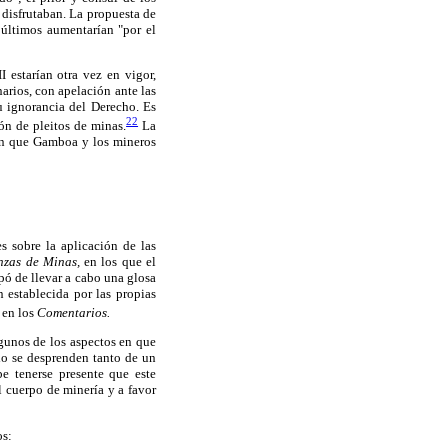
 disfrutaban. La propuesta de
 últimos aumentarían "por el
 estarían otra vez en vigor,
arios, con apelación ante las
u ignorancia del Derecho. Es
22
ón de pleitos de minas.
La
 en que Gamboa y los mineros
 sobre la aplicación de las
nzas de Minas,
en los que el
ó de llevar a cabo una glosa
n establecida por las propias
 en los
Comentarios.
gunos de los aspectos en que
io se desprenden tanto de un
e tenerse presente que este
 cuerpo de minería y a favor
os: