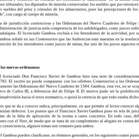
bos tribunales; los diputados de minería conservarían los sueldos que por entonces
 sueldos del prior y cónsules de los almaceneros, pues las percepciones de los
de", con cargo al cuerpo de minería.
a de jurisdicción contenciosa y las Ordenanzas del Nuevo Cuaderno de Felipe II
ministración de justicia sería competencia de los subdelegados, como jueces ordin
alajara. El licenciado Gamboa excluía a los Intendentes de la actividad, por s
Gamboa señaló en sus
Comentarios
que las Audiencias eran maestras en la resoluci
rvención de los intendentes como jueces de minas, fue uno de los pocos aspectos
e las nuevas ordenanzas
l licenciado Don Francisco Xavier de Gamboa hizo una serie de consideraciones
783. El escrito no puede compararse con los célebres
Comentarios a las Ordena
tamente las Ordenanzas del Nuevo Cuaderno de 1584. Gamboa, esta vez, no se ocup
vo de Carlos III, a diferencia del de Felipe II. El motivo pudo ser la prohibició
imadversión hacia el texto normativo, o quizá la creencia de que todo estaba dicho
o que se da a conocer radica, principalmente, en que permite al lector conocer al
enían defectos. Los puntos que el Francisco Xavier Gamboa puso en tela de juic
omo de la falta de aplicación de la norma a casos concretos. En todo caso, deb
unto con el
Voto,
de modo que se trata de un complemento al alegato en contra del
n consecuencia, algunos temas son comunes para ambos.
l Gamboa pueden clasificarse, en términos generales, en los siguientes cuatro punt