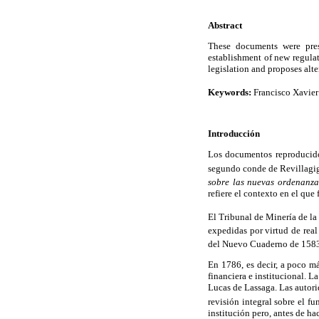
Abstract
These documents were pre
establishment of new regula
legislation and proposes alte
Keywords:
Francisco Xavie
Introducción
Los documentos reproducidos
segundo conde de Revillagig
sobre las nuevas ordenanza
refiere el contexto en el que
El Tribunal de Minería de l
expedidas por virtud de rea
del Nuevo Cuaderno de 1583
En 1786, es decir, a poco m
financiera e institucional. L
Lucas de Lassaga. Las autori
revisión integral sobre el f
institución pero, antes de ha