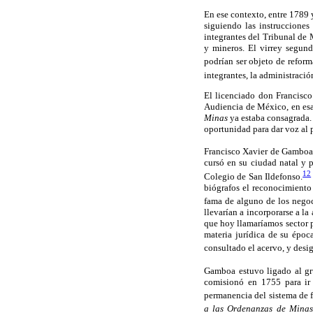
En ese contexto, entre 1789 y
siguiendo las instrucciones
integrantes del Tribunal de
y mineros. El virrey segun
podrían ser objeto de reform
integrantes, la administració
El licenciado don Francisco
Audiencia de México, en esa
Minas
ya estaba consagrada.
oportunidad para dar voz al p
Francisco Xavier de Gamboa
cursó en su ciudad natal y p
12
Colegio de San Ildefonso.
biógrafos el reconocimiento 
fama de alguno de los negoc
llevarían a incorporarse a l
que hoy llamaríamos sector p
materia jurídica de su époc
consultado el acervo, y desi
Gamboa estuvo ligado al gr
comisionó en 1755 para ir a
permanencia del sistema de f
a las Ordenanzas de Minas