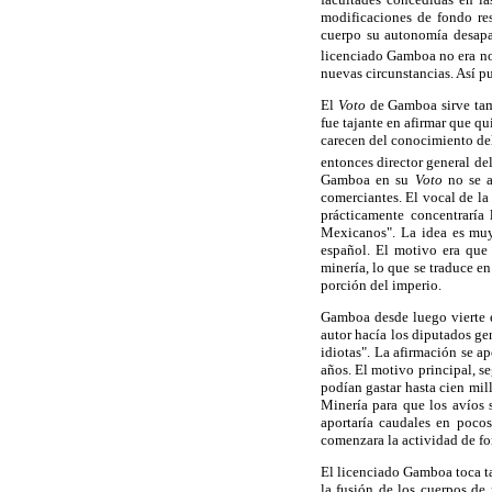
modificaciones de fondo re
cuerpo su autonomía desapa
licenciado Gamboa no era no
nuevas circunstancias. Así p
El
Voto
de Gamboa sirve tamb
fue tajante en afirmar que q
carecen del conocimiento del 
entonces director general de
Gamboa en su
Voto
no se a
comerciantes. El vocal de la
prácticamente concentraría
Mexicanos". La idea es muy 
español. El motivo era que
minería, lo que se traduce e
porción del imperio.
Gamboa desde luego vierte e
autor hacía los diputados gen
idiotas". La afirmación se a
años. El motivo principal, s
podían gastar hasta cien mil
Minería para que los avíos 
aportaría caudales en poco
comenzara la actividad de fo
El licenciado Gamboa toca ta
la fusión de los cuerpos de