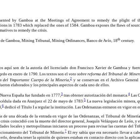
sented by Gamboa at the Meetings of Agreement to remedy the plight of th
tions in 1783 which replaced the ones of 1584. Gamboa exposes the flaws of sourc
matives to remedy the crisis.
th
r de Gamboa, Mining Tribunal, Mining Ordinances, Banco de Avío, 18
century.
 aquí son de la autoría del licenciado don Francisco Xavier de Gamboa y fuero
edo en enero de 1790. Los textos son el
voto sobre reforma del Tribunal de Miner
2
s del Ymportante Cuerpo de la Mineria,
y se conservan en el Archivo General 
 fueron elaborados y los principales aspectos de cada uno de ellos.
3
4
a Nueva España fue fundado en 1777,
tras obtener autorización del monarca.
Las O
5
l cédula dada en Aranjuez el 22 de mayo de 1783.
La nueva legislación minera, qu
6
,
dedicó el Título I a regular la institución. Las Ordenanzas entraron en vigor en 
ás de una década de la entrada en vigor de las Ordenanzas, el Tribunal de Minería
a crisis coincidió con la muerte del director general, Joaquín Velázquez de León, y 
dades locales y metropolitanas iniciaron un proceso para revisar las cuentas del T
7
uncionamiento del Tribunal de Minería.
El rey sabía que era necesario llevar a ca
cerlo, deseaba tener la opinión de quienes estaban en contacto directo con la aplic