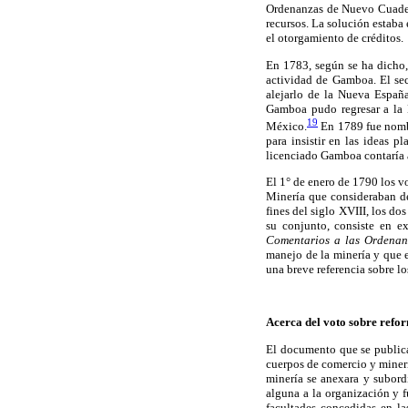
Ordenanzas de Nuevo Cuader
recursos. La solución estaba
el otorgamiento de créditos.
En 1783, según se ha dicho,
actividad de Gamboa. El sec
alejarlo de la Nueva Españ
Gamboa pudo regresar a la 
19
México.
En 1789 fue nombr
para insistir en las ideas p
licenciado Gamboa contaría 
El 1° de enero de 1790 los vo
Minería que consideraban deb
fines del siglo XVIII, los d
su conjunto, consiste en e
Comentarios a las Ordenan
manejo de la minería y que e
una breve referencia sobre l
Acerca del voto sobre refor
El documento que se publica
cuerpos de comercio y minerí
minería se anexara y subord
alguna a la organización y 
facultades concedidas en la