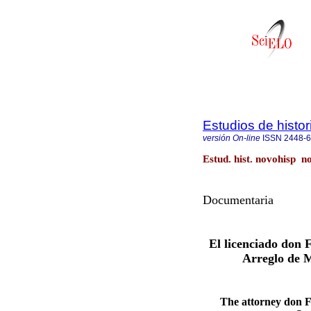
Estudios de histo
versión On-line
ISSN
2448-
Estud. hist. novohisp n
Documentaria
El licenciado don 
Arreglo de M
The attorney don 