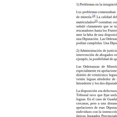
1) Problemas en la integració
Los problemas comenzaban co
24
de minería.
La calidad del
25
matriculados
contaban con
señaló claramente que se t
rescatadores hasta los Fruter
ante la falta de una disposi
una Diputación. Las Ordenanz
podían cumplirlas. Una Diput
2) Administración de justici
intervención de abogados en 
ejemplo, la posibilidad de q
Las Ordenanzas de Minería 
especialmente en apelaciones
distrito de veinticinco leg
veinte leguas alrededor de
Intendente y los dos diputados
La disposición era defectuos
Tribunal tuvo que fijar uni
leguas. En el caso de Guadal
cercanas, pero a una distan
apelaciones de esas Diputac
individuos con la instrucció
únicos Juzgados Provincial