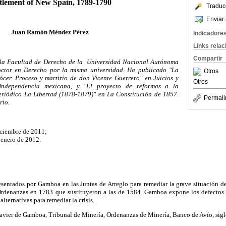
tlement of New Spain, 1789-1790
Traduc
Enviar 
Juan Ramón Méndez Pérez
Indicadore
Links rela
Compartir
la Facultad de Derecho de la
Universidad Nacional Autónoma
ctor en Derecho por la misma universidad. Ha publicado "La
Otros
ócer. Proceso y martirio de don Vicente Guerrero" en Juicios y
Otros
Independencia mexicana, y "El proyecto de reformas a la
eriódico La Libertad (1878-1879)" en La Constitución de 1857.
Permali
rio.
iciembre de 2011;
 enero de 2012.
sentados por Gamboa en las Juntas de Arreglo para remediar la grave situación de
rdenanzas en 1783 que sustituyeron a las de 1584. Gamboa expone los defectos 
lternativas para remediar la crisis.
avier de Gamboa, Tribunal de Minería, Ordenanzas de Minería, Banco de Avío, sigl