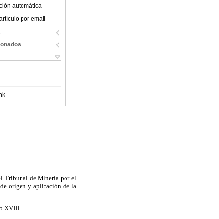
ción automática
artículo por email
s
cionados
nk
l Tribunal de Minería por el
de origen y aplicación de la
o XVIII.