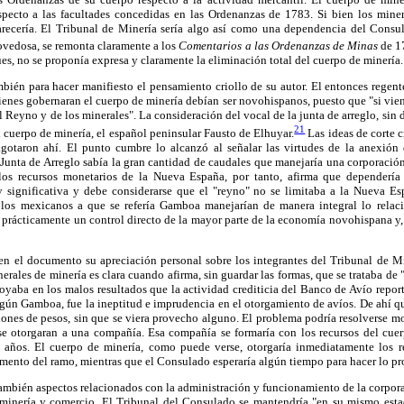
specto a las facultades concedidas en las Ordenanzas de 1783. Si bien los mine
recería. El Tribunal de Minería sería algo así como una dependencia del Consu
vedosa, se remonta claramente a los
Comentarios a las Ordenanzas de Minas
de 1
ues, no se proponía expresa y claramente la eliminación total del cuerpo de minería.
ién para hacer manifiesto el pensamiento criollo de su autor. El entonces regen
uienes gobernaran el cuerpo de minería debían ser novohispanos, puesto que "si vie
Reyno y de los minerales". La consideración del vocal de la junta de arreglo, sin d
21
l cuerpo de minería, el español peninsular Fausto de Elhuyar.
Las ideas de corte c
gotaron ahí. El punto cumbre lo alcanzó al señalar las virtudes de la anexión 
 Junta de Arreglo sabía la gran cantidad de caudales que manejaría una corporaci
 los recursos monetarios de la Nueva España, por tanto, afirma que dependería
significativa y debe considerarse que el "reyno" no se limitaba a la Nueva Es
 los mexicanos a que se refería Gamboa manejarían de manera integral lo relac
n prácticamente un control directo de la mayor parte de la economía novohispana y,
n el documento su apreciación personal sobre los integrantes del Tribunal de M
erales de minería es clara cuando afirma, sin guardar las formas, que se trataba de
poyaba en los malos resultados que la actividad crediticia del Banco de Avío report
egún Gamboa, fue la ineptitud e imprudencia en el otorgamiento de avíos. De ahí q
lones de pesos, sin que se viera provecho alguno. El problema podría resolverse 
se otorgaran a una compañía. Esa compañía se formaría con los recursos del cue
s años. El cuerpo de minería, como puede verse, otorgaría inmediatamente los r
mento del ramo, mientras que el Consulado esperaría algún tiempo para hacer lo pr
mbién aspectos relacionados con la administración y funcionamiento de la corpora
 minería y comercio. El Tribunal del Consulado se mantendría "en su mismo estad