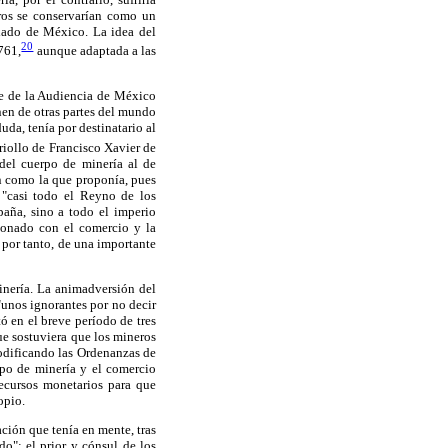
ros se conservarían como un
lado de México. La idea del
20
761,
aunque adaptada a las
te de la Audiencia de México
nen de otras partes del mundo
uda, tenía por destinatario al
riollo de Francisco Xavier de
del cuerpo de minería al de
ón como la que proponía, pues
 "casi todo el Reyno de los
paña, sino a todo el imperio
ionado con el comercio y la
 por tanto, de una importante
inería. La animadversión del
 "unos ignorantes por no decir
ó en el breve período de tres
ue sostuviera que los mineros
modificando las Ordenanzas de
rpo de minería y el comercio
ecursos monetarios para que
opio.
ción que tenía en mente, tras
o"; el prior y cónsul de los