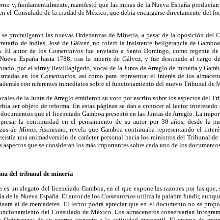
no y, fundamentalmente, manifestó que las minas de la Nueva España producían 
 en el Consulado de la ciudad de México, que debía encargarse directamente del f
 se promulgaron las nuevas Ordenanzas de Minería, a pesar de la oposición del
retario de Indias, José de Gálvez, no toleró la insistente beligerancia de Gambo
a. El autor de los
Comentarios
fue enviado a Santo Domingo, como regente de s
Nueva España hasta 1788, tras la muerte de Gálvez, y fue destinado al cargo de
ado, por el virrey Revillagigedo, vocal de la Junta de Arreglo de minería y Gam
lasmadas en los
Comentarios,
así como para representar el interés de los almacen
además con referentes inmediatos sobre el funcionamiento del nuevo Tribunal de M
cales de la Junta de Arreglo emitieron su voto por escrito sobre los aspectos del T
ía ser objeto de reforma. En estas páginas se dan a conocer al lector interesado 
os documentos que el licenciado Gamboa presentó en las Juntas de Arreglo. La impo
xpresar la continuidad en el pensamiento de su autor por 30 años, desde la p
zas de Minas.
Asimismo, revela que Gamboa continuaba representando el interés
xistía una animadversión de carácter personal hacia los ministros del Tribunal de
os aspectos que se consideran los más importantes sobre cada uno de los documentos
ma del tribunal de minería
 es un alegato del licenciado Gamboa, en el que expone las razones por las que, s
a de la Nueva España. El autor de los
Comentarios
utiliza la palabra fundir, aunqu
inara al de mercaderes. El lector podrá apreciar que en el documento no se prop
funcionamiento del Consulado de México. Los almaceneros conservarían íntegram
s Ordenanzas de su cuerpo respecto a la actividad mercantil. El cuerpo de minería