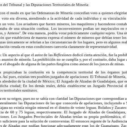
n del Tribunal y las Diputaciones Territoriales de Minería:
n el modo en que las Ordenanzas de Minería concedían voto a quienes elegirían a
 voto era diversa, atendiendo a la actividad de cada individuo y su vinculación
 un voto. Los aviadores que fueren mineros, los maquileros y hacenderos cont
rataba de una situación confusa. Los inconvenientes podían ser mayúsculos en r
os, y Arrieros". De esta manera, podría votar prácticamente cualquier sujeto. Una s
ción que estableciera de manera expresa el número de mineros que debían tener los 
as únicamente se referían a las circunstancias de los lugares, pero en algunos real
ación creada en estas condiciones carecería claramente de representatividad.
a: Un aspecto al que el autor de las
Reflexiones
dedicó cierta atención, fue la prohi
asuntos de minería. La prohibición no se cumplía y, por el contrario, daba lugar 
ue el abogado de alguna de las partes fungiera como asesor de los jueces de minas.
propiciaban la confusión en la competencia territorial de los órganos juri
. Así pues, existían tres posibles juzgados de apelaciones: El Tribunal de Minería
uas alrededor de la ciudad de México; El Juzgado de Alzadas de Guadalajara, que e
 dicha ciudad; En los demás reales, debía establecerse un Juzgado Provincial 
 territoriales sustitutos.
a en su origen, pues no se sabía con claridad las Diputaciones que correspondían 
lateralmente las Diputaciones de las que conocería de apelaciones, incluyendo a S
ajara no existía ningún mineral en el distrito de veinte leguas. Bolaños y Zacate
cia de 60 y 75 leguas, respectivamente. El Juzgado de Alzadas de Guadalajara,
iones. Los Juzgados Provinciales de Alzadas tenían su propia problemática, el 
n suficiente para la solución de controversias. El entonces regente de la Audienc
es de Alzadas que podían funcionar adecuadamente eran los de Guanajuato, Zaca