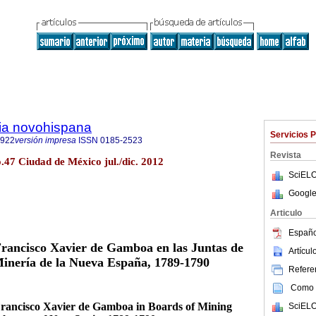
ria novohispana
Servicios 
6922
versión impresa
ISSN
0185-2523
Revista
o.47 Ciudad de México jul./dic. 2012
SciELO
Google
Articulo
Españo
Francisco Xavier de Gamboa en las Juntas de
Artícu
inería de la Nueva España, 1789-1790
Referen
Como c
Francisco Xavier de Gamboa in Boards of Mining
SciELO