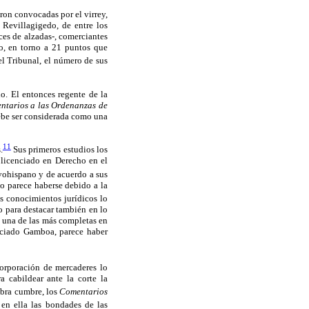
eron convocadas por el virrey,
 Revillagigedo, de entre los
es de alzadas-, comerciantes
o, en torno a 21 puntos que
el Tribunal, el número de sus
o. El entonces regente de la
ntarios a las Ordenanzas de
ebe ser considerada como una
11
.
Sus primeros estudios los
e licenciado en Derecho en el
vohispano y de acuerdo a sus
vo parece haberse debido a la
s conocimientos jurídicos lo
o para destacar también en lo
e una de las más completas en
enciado Gamboa, parece haber
orporación de mercaderes lo
a cabildear ante la corte la
obra cumbre, los
Comentarios
en ella las bondades de las