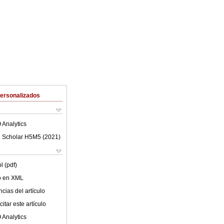
Personalizados
 Analytics
 Scholar H5M5 (
2021
)
l (pdf)
lo en XML
cias del artículo
itar este artículo
 Analytics