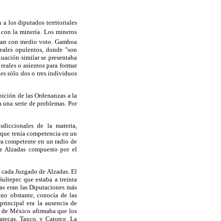
 los diputados territoriales
 con la minería. Los mineros
aban con medio voto. Gamboa
eales opulentos, donde "son
ituación similar se presentaba
reales o asientos para formar
es sólo dos o tres individuos
bición de las Ordenanzas a la
a una serie de problemas. Por
sdiccionales de la materia,
, que tenía competencia en un
ra competente en un radio de
de Alzadas compuesto por el
a cada Juzgado de Alzadas. El
ultepec que estaba a treinta
cas eran las Diputaciones más
 no obstante, conocía de las
principal era la ausencia de
ia de México afirmaba que los
tecas, Taxco, y Catorce. La