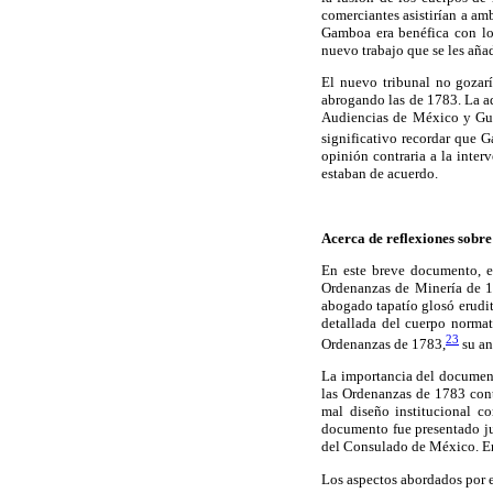
comerciantes asistirían a am
Gamboa era benéfica con los
nuevo trabajo que se les aña
El nuevo tribunal no gozarí
abrogando las de 1783. La ad
Audiencias de México y Guad
significativo recordar que 
opinión contraria a la inte
estaban de acuerdo.
Acerca de reflexiones sobr
En este breve documento, e
Ordenanzas de Minería de 1
abogado tapatío glosó erudi
detallada del cuerpo normati
23
Ordenanzas de 1783,
su an
La importancia del document
las Ordenanzas de 1783 cont
mal diseño institucional c
documento fue presentado j
del Consulado de México. E
Los aspectos abordados por e