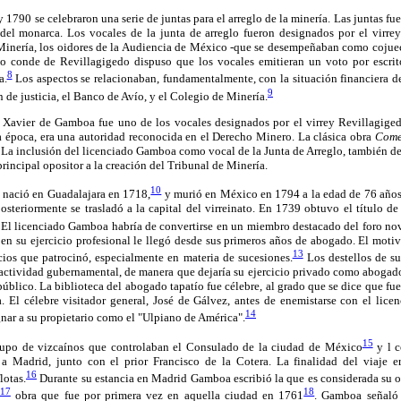
 1790 se celebraron una serie de juntas para el arreglo de la minería. Las juntas fu
 del monarca. Los vocales de la junta de arreglo fueron designados por el virrey
 Minería, los oidores de la Audiencia de México -que se desempeñaban como cojuec
do conde de Revillagigedo dispuso que los vocales emitieran un voto por escrit
8
a.
Los aspectos se relacionaban, fundamentalmente, con la situación financiera d
9
n de justicia, el Banco de Avío, y el Colegio de Minería.
 Xavier de Gamboa fue uno de los vocales designados por el virrey Revillagiged
 época, era una autoridad reconocida en el Derecho Minero. La clásica obra
Come
 La inclusión del licenciado Gamboa como vocal de la Junta de Arreglo, también d
rincipal opositor a la creación del Tribunal de Minería.
10
 nació en Guadalajara en 1718,
y murió en México en 1794 a la edad de 76 años
osteriormente se trasladó a la capital del virreinato. En 1739 obtuvo el título d
El licenciado Gamboa habría de convertirse en un miembro destacado del foro no
en su ejercicio profesional le llegó desde sus primeros años de abogado. El moti
13
ios que patrocinó, especialmente en materia de sucesiones.
Los destellos de su
a actividad gubernamental, de manera que dejaría su ejercicio privado como abogad
úblico. La biblioteca del abogado tapatío fue célebre, al grado que se dice que fu
a. El célebre visitador general, José de Gálvez, antes de enemistarse con el lic
14
gnar a su propietario como el "Ulpiano de América".
15
upo de vizcaínos que controlaban el Consulado de la ciudad de México
y l c
 Madrid, junto con el prior Francisco de la Cotera. La finalidad del viaje er
16
lotas.
Durante su estancia en Madrid Gamboa escribió la que es considerada su 
17
18
obra que fue por primera vez en aquella ciudad en 1761
. Gamboa señaló 