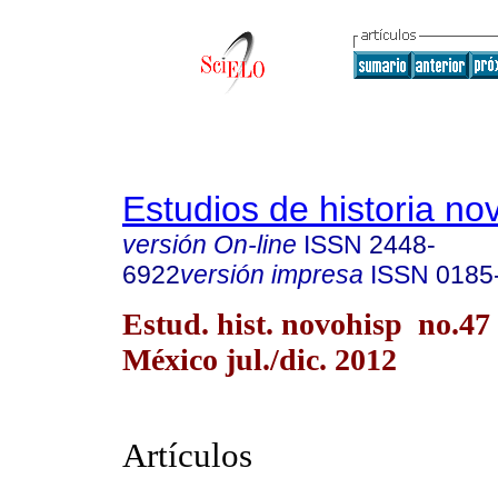
Estudios de historia n
versión On-line
ISSN
2448-
6922
versión impresa
ISSN
0185
Estud. hist. novohisp no.47
México jul./dic. 2012
Artículos