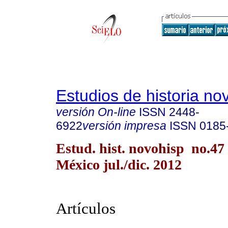
Estudios de historia n
versión On-line
ISSN
2448-
6922
versión impresa
ISSN
0185
Estud. hist. novohisp no.47
México jul./dic. 2012
Artículos