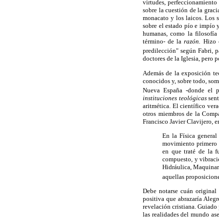
virtudes, perfeccionamiento
sobre la cuestión de la graci
monacato y los laicos. Los 
sobre el estado pío e impío y
humanas, como la filosofía 
término- de la
razón.
Hizo é
predilección" según Fabri, p
doctores de la Iglesia, pero 
Además de la exposición teo
conocidos y, sobre todo, som
Nueva España -donde el pol
instituciones teológicas
sent
aritmética. El científico ve
otros miembros de la Compañ
Francisco Javier Clavijero, e
En la Física general
movimiento primero e
en que traté de la f
compuesto, y vibraci
Hidráulica, Maquinar
aquellas proposicione
Debe notarse cuán original 
positiva que abrazaría Aleg
revelación cristiana. Guiado
las realidades del mundo ase