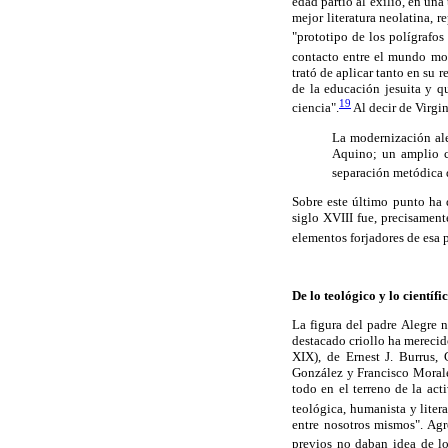
edad partió al exilio, en una
mejor literatura neolatina, 
"prototipo de los polígrafos
contacto entre el mundo mod
trató de aplicar tanto en su
de la educación jesuita y q
19
ciencia".
Al decir de Virgi
La modernización al
Aquino; un amplio cu
separación metódica de
Sobre este último punto ha
siglo XVIII fue, precisamen
elementos forjadores de esa 
De lo teológico y lo científ
La figura del padre Alegre n
destacado criollo ha merecid
XIX), de Ernest J. Burrus,
González y Francisco Morale
todo en el terreno de la ac
teológica, humanista y litera
entre nosotros mismos". Ag
previos no daban idea de lo