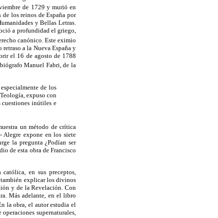
oviembre de 1729 y murió en
s de los reinos de España por
Humanidades y Bellas Letras.
oció a profundidad el griego,
derecho canónico. Este eximio
o retraso a la Nueva España y
rir el 16 de agosto de 1788
 biógrafo Manuel Fabri, de la
e especialmente de los
a Teología, expuso con
 cuestiones inútiles e
muestra un método de crítica
- Alegre expone en los siete
surge la pregunta ¿Podían ser
dio de esta obra de Francisco
católica, en sus preceptos,
 también explicar los divinos
igión y de la Revelación. Con
ra. Más adelante, en el libro
n la obra, el autor estudia el
e operaciones supernaturales,