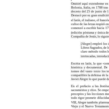
Omitiré aquí extenderme en 
Bolonia, Italia, en 1788 tra
decreto del 25 de junio de 
Destacó por su gran erudició
el latín, el italiano, el francé
cultor de las letras respiró
comenzó a escribir hacia 17
(edición póstuma y única de
Compañía de Jesús, lo siguie
[Alegre] empleó los ú
Libros Sagrados, de l
claro método todos lo
intrincadas, introduci
Escrita en latín, la que -c
histórica y documental. De 
tomos del vasto texto los te
compatibles la defensa de la
Javier Alegre lo que puede da
En el prefacio a las
Institu
sacramentos y ritos. Se empe
preceptos y las lecciones mo
todo rigor promete dilucidar
VIII, Alegre también plantea
Viejo y el Nuevo Testamento,