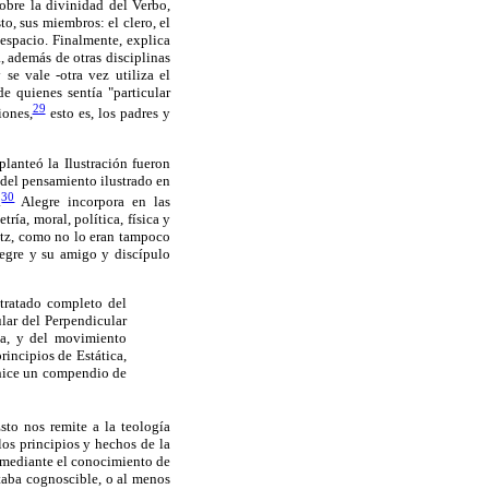
obre la divinidad del Verbo,
to, sus miembros: el clero, el
espacio. Finalmente, explica
a, además de otras disciplinas
se vale -otra vez utiliza el
 quienes sentía "particular
29
iones,
esto es, los padres y
lanteó la Ilustración fueron
 del pensamiento ilustrado en
30
.
Alegre incorpora en las
ía, moral, política, física y
nitz, como no lo eran tampoco
legre y su amigo y discípulo
 tratado completo del
lar del Perpendicular
uga, y del movimiento
incipios de Estática,
 hice un compendio de
sto nos remite a la teología
os principios y hechos de la
s mediante el conocimiento de
ltaba cognoscible, o al menos