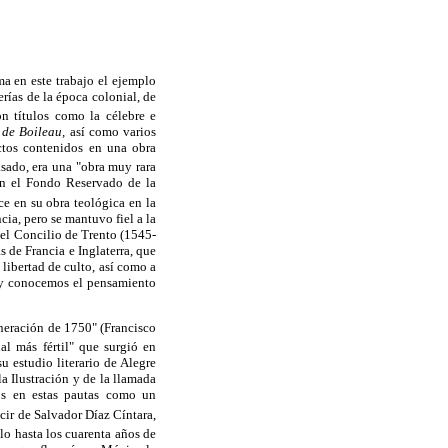
ma en este trabajo el ejemplo
erías de la época colonial, de
on títulos como la célebre e
 de Boileau,
así como varios
ectos contenidos en una obra
asado, era una "obra muy rara
en el Fondo Reservado de la
e en su obra teológica en la
cia, pero se mantuvo fiel a la
 del Concilio de Trento (1545-
s de Francia e Inglaterra, que
 libertad de culto, así como a
ón y conocemos el pensamiento
eneración de 1750" (Francisco
al más fértil" que surgió en
u estudio literario de Alegre
a Ilustración y de la llamada
os en estas pautas como un
ecir de Salvador Díaz Cíntara,
lo hasta los cuarenta años de