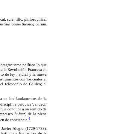
al, scientific, philosophical
Institutionum theologicarum,
el pragmatismo político lo que
ta la Revolución Francesa en
pto de ley natural y la nueva
nstrumentos con los cuales el
l telescopio de Galileo; el
ya en los fundamentos de la
isciplina psíquica", al decir
lo que conduce a un sentido de
rancisco Suárez) de la plena
4
men de conciencia.
 Javier Alegre (1729-1788),
 destino de los padres de la