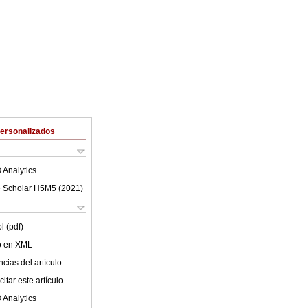
Personalizados
 Analytics
 Scholar H5M5 (
2021
)
l (pdf)
lo en XML
cias del artículo
itar este artículo
 Analytics