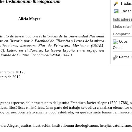
the
Institutionum theologicarum
Traduc
Enviar 
Alicia Mayer
Indicadore
Links rela
Compartir
stituto de Investigaciones Históricas de la Universidad Nacional
 en Historia por la Facultad de Filosofía y Letras de la misma
Otros
ublicaciones destacan: Flor de Primavera Mexicana (UNAM-
Otros
10), Lutero en el Paraíso. La Nueva España en el espejo del
, Fondo de Cultura Económica/UNAM, 2008).
Permali
febrero de 2012;
unio de 2012.
algunos aspectos del pensamiento del jesuita Francisco Javier Alegre (1729-1788), so
ficas, filosóficas e históricas. Gran parte del trabajo se dedica a analizar element
logicarum,
obra relativamente poco estudiada, ya que sus siete tomos permanecen
vier Alegre, jesuitas, Ilustración, Institutionum theologicarum, herejía, catolicismo.