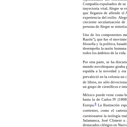
Compañía expulsados de su pa
trayectoria vital, Alegre se
que llegaron de allende el A
experiencia del exilio. Aleg
creciente secularización de 
persona de Alegre se sinteti
Uno de los componentes menc
Razón"), que fue el movimien
filosofía y la política, bas
desempeña la razón humana y 
todos los ámbitos de la vida
Por otra parte, se ha discu
mundo novohispano giraba pr
espalda a la novedad y era 
prevaleció en la colonia un cl
de libros, no sólo devociona
un grupo de científicos e int
México puede verse como here
hasta la de Carlos IV (1808
8
Europa.
La Ilustración esp
corrientes, como el cartes
cuestionaron la teología tra
Salamanca, José Climent o 
destacados clérigos en Nueva