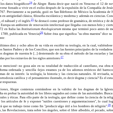
24
los datos biográficos
de Alegre. Basta decir que nació en Veracruz el 12 de n
s verse forzado a vivir en el exilio después de la expulsión de la Compañía de Jesú
1767. Previamente a su partida, guió en San Ildefonso de México la Academia de 
n en antigüedad clásica, filosofía escolástica y moderna y además en ciencias. Con
25
s, el náhuatl y el inglés.
Se destacó como profesor de gramática, de retórica y de 
 en Europa un ambiente de renovación intelectual que llegaba con menos brío y ciert
72 en Italia las
Institutionum theologicarum
misma que terminó poco antes de mo
26
 1789, publicada en Venecia)
Sobre ésta que significa "su obra maestra" dice su
nte:
ltimos diez y ocho años de su vida en escribir su teología, en la cual, valiéndos
os Santos Padres y de los Concilios, que son las fuentes principales de la verdader
s dogmas de nuestra fe [...] desterrando de su obra el método de las escuelas y las
27
das por los extravíos de los siglos anteriores.
omo mencioné- no goza aún en su totalidad de traducción al castellano, esa obra 
forma ordenada y sencilla -lejos estamos ya de los adornos retóricos del barroco
mas de su interés: la teología, la historia y las ciencias naturales. Al revisarla, 
 ortodoxia católica y el pensamiento ilustrado, es decir dogma y ciencia? Es el estu
r respuestas.
tiones,
Alegre comienza centrándose en la validez de los dogmas de la Iglesia 
ña en probar la autoridad de los libros sagrados así como de las autoridades. Busca
rales y éticas. Para ello parte de la teología, que define como la ciencia de la rel
 los artículos de fe y exponer "sutiles cuestiones y argumentaciones", lo cual log
28
rá que su trabajo tiene como fin "producir algo útil a los hombres de religión".
E
 las Revelaciones, trata sobre los ángeles, sobre el libre albedrío, el pecado, sobr