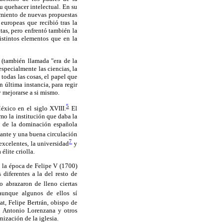
u quehacer intelectual. En su
cimiento de nuevas propuestas
 europeas que recibió tras la
tas, pero enfrentó también la
distintos elementos que en la
 (también llamada "era de la
specialmente las ciencias, la
todas las cosas, el papel que
 última instancia, para regir
y mejorarse a si mismo.
5
éxico en el siglo XVIII.
El
o la institución que daba la
l de la dominación española
ante y una buena circulación
7
excelentes, la universidad
y
élite criolla.
e la época de Felipe V (1700)
diferentes a la del resto de
o abrazaron de lleno ciertas
aunque algunos de ellos sí
t, Felipe Bertrán, obispo de
o Antonio Lorenzana y otros
ización de la iglesia.