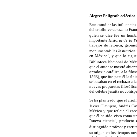
Alegre: Polígrafo ecléctico
Para estudiar las influencia
del criollo veracruzano Franc
quien se dice fue un hombr
importante
Historia de la P
trabajos de retórica, geome
monumental: las
Institutio
en México", y que lo sigue
Biblioteca Nacional de Méx
que el autor se mostró abiert
ortodoxia católica, a la filo
1563), que fue para él la úni
se basaban en el rechazo a la
nuevas propuestas filosófica
del célebre jesuita novohispa
Se ha planteado que el criol
Javier Clavijero, Andrés Ca
México y que refleja el esce
que él ha sido visto como un
"nueva ciencia", producto
distinguido profesor y escrito
su origen en los tiempos no