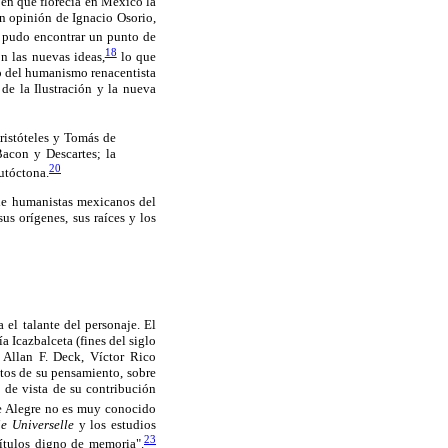
a en que florecía en México la
en opinión de Ignacio Osorio,
í pudo encontrar un punto de
18
n las nuevas ideas,
lo que
lo del humanismo renacentista
de la Ilustración y la nueva
Aristóteles y Tomás de
Bacon y Descartes; la
20
autóctona.
de humanistas mexicanos del
s orígenes, sus raíces y los
 el talante del personaje. El
 Icazbalceta (fines del siglo
 Allan F. Deck, Víctor Rico
tos de su pensamiento, sobre
 de vista de su contribución
re Alegre no es muy conocido
e Universelle
y los estudios
23
títulos digno de memoria".