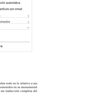
ción automática
artículo por email
s
cionados
nk
bre todo en lo relativo a sus
os contenidos en su monumental
 sin traducción completa del