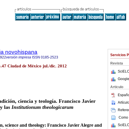
ria novohispana
Servicios 
6922
versión impresa
ISSN
0185-2523
Revista
o.47 Ciudad de México jul./dic. 2012
SciELO
Google
Articulo
Españo
ición, ciencia y teología. Francisco Javier
Artícu
y las
Institutionum theologicarum
Referen
Como c
n, science and theology: Francisco Javier Alegre and
SciELO