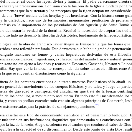
 del hombre, así como las leyes, divina y humana. El padre veracruzano diserta s
a eficaz y la predestinación. Continúa con la historia de la Iglesia fundada por Cris
sacramentos que la sustentan y los preceptos que la rigen ocupan un considerable 
 da una "breve" noticia de las herejías y los heresiarcas. Con la historia como guí
y la dialéctica, hace uso de testimonios, monumentos, predicción de profetas y 
nfasis en la importancia de los postulados de San Agustín y de Santo Tomás de
ara demostrar la verdad de la doctrina. Recalcó la necesidad de aceptar las tradic
por otro lado no desechó la filosofía de Aristóteles, fundamento de la neoescolástica.
lógica, en la obra de Francisco Javier Alegre se transparenta que los temas que p
etidos a una reflexión profunda. Esto demuestra que hubo un grado de penetración
ígrafo mexicano se formó- y varias inquietudes derivadas de esta filosofía
encias sobre ciencia: magnetismo, explicaciones del mundo físico y natural, geometr
racruzano no era ajeno a las ideas y teorías de Descartes, Gassendi, Newton y Leib
ía. Hay que ver la interesante correspondencia sobre temas científicos entre A
n la que se encuentran disertaciones como la siguiente:
 fuera de las comunes cuestiones que tratan nuestros Escolásticos sólo añadí un
n general del movimiento de los cuerpos Elásticos, y no tales, y luego en particu
uerza de gravedad o centrípeta, del circular, en que traté de la fuerza centríf
ón de los péndulos, o movimiento oscilatorio. En todo esto fui manifestando los pr
ia, y como no podían entender todo esto sin algunos principios de Geometría, les
31
s más necesarias para la práctica de semejantes operaciones.
era insertar este tipo de conocimiento científico en el pensamiento teológico. E
re más tarde en sus
Institutiones,
dogmática que demostraba sus conclusiones con l
 por la luz de la razón, Alegre se adentra en el camino que conduce al saber de Dio
quibles a la capacidad de su discernimiento. Desde este punto de vista Dios resu