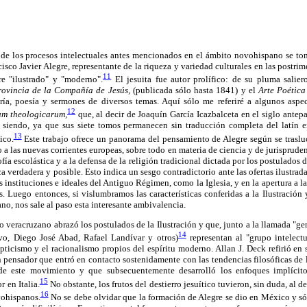
s de los procesos intelectuales antes mencionados en el ámbito novohispano se to
isco Javier Alegre, representante de la riqueza y variedad culturales en las postrim
11
e "ilustrado" y "moderno".
El jesuita fue autor prolífico: de su pluma salier
rovincia de la Compañía de Jesús,
(publicada sólo hasta 1841) y el
Arte Poética
tría, poesía y sermones de diversos temas. Aquí sólo me referiré a algunos asp
12
num theologicarum,
que, al decir de Joaquín García Icazbalceta en el siglo antep
 siendo, ya que sus siete tomos permanecen sin traducción completa del latín 
13
ico.
Este trabajo ofrece un panorama del pensamiento de Alegre según se trasluc
o a las nuevas corrientes europeas, sobre todo en materia de ciencia y de jurispruden
sofía escolástica y a la defensa de la religión tradicional dictada por los postulados
ca verdadera y posible. Esto indica un sesgo contradictorio ante las ofertas ilustrada
s instituciones e ideales del Antiguo Régimen, como la Iglesia, y en la apertura a la
s. Luego entonces, si vislumbramos las características conferidas a la Ilustraci
no, nos sale al paso esta interesante ambivalencia.
lo veracruzano abrazó los postulados de la Ilustración y que, junto a la llamada "g
14
vo, Diego José Abad, Rafael Landívar y otros)
representan al "grupo intelectu
pticismo y el racionalismo propios del espíritu moderno. Allan J. Deck refirió en s
 pensador que entró en contacto sostenidamente con las tendencias filosóficas de l
 de este movimiento y que subsecuentemente desarrolló los enfoques implícit
15
r en Italia.
No obstante, los frutos del destierro jesuítico tuvieron, sin duda, al d
16
vohispanos.
No se debe olvidar que la formación de Alegre se dio en México y só