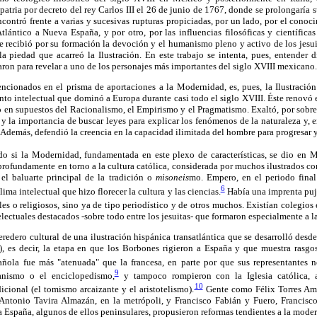
tria por decreto del rey Carlos III el 26 de junio de 1767, donde se prolongaría s
 encontró frente a varias y sucesivas rupturas propiciadas, por un lado, por el cono
tlántico a Nueva España, y por otro, por las influencias filosóficas y científicas
re recibió por su formación la devoción y el humanismo pleno y activo de los jesui
la piedad que acarreó la Ilustración. En este trabajo se intenta, pues, entender 
zaron para revelar a uno de los personajes más importantes del siglo XVIII mexicano.
ionados en el prisma de aportaciones a la Modernidad, es, pues, la Ilustración
to intelectual que dominó a Europa durante casi todo el siglo XVIII. Éste renovó e
ado en supuestos del Racionalismo, el Empirismo y el Pragmatismo. Exaltó, por sobre 
la importancia de buscar leyes para explicar los fenómenos de la naturaleza y, en
. Además, defendió la creencia en la capacidad ilimitada del hombre para progresar 
tido si la Modernidad, fundamentada en este plexo de características, se dio en M
ofundamente en torno a la cultura católica, considerada por muchos ilustrados com
el baluarte principal de la tradición o
misoneis
mo. Empero, en el periodo fina
6
ima intelectual que hizo florecer la cultura y las ciencias.
Había una imprenta puj
les o religiosos, sino ya de tipo periodístico y de otros muchos. Existían colegios 
electuales destacados -sobre todo entre los jesuitas- que formaron especialmente a la 
dero cultural de una ilustración hispánica transatlántica que se desarrolló desd
), es decir, la etapa en que los Borbones rigieron a España y que muestra rasgos 
añola fue más "atenuada" que la francesa, en parte por que sus representantes n
9
ianismo o el enciclopedismo,
y tampoco rompieron con la Iglesia católica, 
10
dicional (el tomismo arcaizante y el aristotelismo).
Gente como Félix Torres Ama
Antonio Tavira Almazán, en la metrópoli, y Francisco Fabián y Fuero, Francisc
 España, algunos de ellos peninsulares, propusieron reformas tendientes a la modern