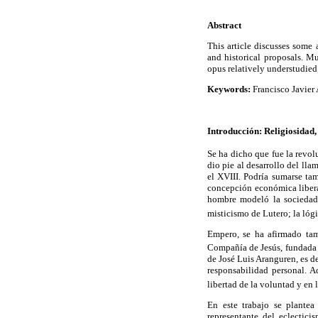
Abstract
This article discusses some 
and historical proposals. M
opus relatively understudied
Keywords:
Francisco Javier A
Introducción: Religiosidad,
Se ha dicho que fue la revol
dio pie al desarrollo del l
el XVIII. Podría sumarse tam
concepción económica liberal
hombre modeló la sociedad 
misticismo de Lutero; la lóg
Empero, se ha afirmado tam
Compañía de Jesús, fundada 
de José Luis Aranguren, es de
responsabilidad personal. A
libertad de la voluntad y en 
En este trabajo se plantea
representante del eclectici