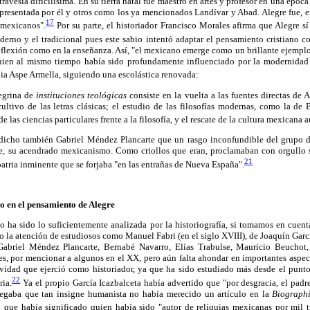
 travesía dificilísima. En su tierra natal fue maestro en artes y profesor en una époc
representada por él y otros como los ya mencionados Landívar y Abad. Alegre fue, 
17
 mexicanos".
Por su parte, el historiador Francisco Morales afirma que Alegre s
erno y el tradicional pues este sabio intentó adaptar el pensamiento cristiano co
 reflexión como en la enseñanza. Así, "el mexicano emerge como un brillante ejemp
uien al mismo tiempo había sido profundamente influenciado por la modernidad 
nia Aspe Armella, siguiendo una escolástica renovada:
egrina de
instituciones teológicas
consiste en la vuelta a las fuentes directas de 
ltivo de las letras clásicas; el estudio de las filosofías modernas, como la de 
 las ciencias particulares frente a la filosofía, y el rescate de la cultura mexicana 
 dicho también Gabriel Méndez Plancarte que un rasgo inconfundible del grupo 
te, su acendrado mexicanismo. Como criollos que eran, proclamaban con orgullo su
21
patria inminente que se forjaba "en las entrañas de Nueva España".
ico en el pensamiento de Alegre
o ha sido lo suficientemente analizada por la historiografía, si tomamos en cuenta
o la atención de estudiosos como Manuel Fabri (en el siglo XVIII), de Joaquín García
 Gabriel Méndez Plancarte, Bernabé Navarro, Elías Trabulse, Mauricio Beuchot,
s, por mencionar a algunos en el XX, pero aún falta ahondar en importantes aspec
tividad que ejerció como historiador, ya que ha sido estudiado más desde el punto
22
ria.
Ya el propio García Icazbalceta había advertido que "por desgracia, el pad
regaba que tan insigne humanista no había merecido un artículo en la
Biographi
 que había significado quien había sido "autor de reliquias mexicanas por mil 