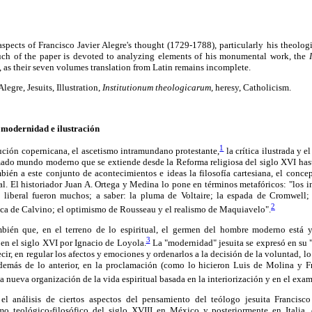
aspects of Francisco Javier Alegre's thought (1729-1788), particularly his theologic
uch of the paper is devoted to analyzing elements of his monumental work, the
, as their seven volumes translation from Latin remains incomplete.
legre, Jesuits, Illustration,
Institutionum theologicarum,
heresy, Catholicism.
 modernidad e ilustración
1
ución copernicana, el ascetismo intramundano protestante,
la crítica ilustrada y 
lamado mundo moderno que se extiende desde la Reforma religiosa del siglo XVI has
bién a este conjunto de acontecimientos e ideas la filosofía cartesiana, el conce
. El historiador Juan A. Ortega y Medina lo pone en términos metafóricos: "los i
liberal fueron muchos; a saber: la pluma de Voltaire; la espada de Cromwell; e
2
ica de Calvino; el optimismo de Rousseau y el realismo de Maquiavelo".
bién que, en el terreno de lo espiritual, el germen del hombre moderno está 
3
en el siglo XVI por Ignacio de Loyola.
La "modernidad" jesuita se expresó en su "d
cir, en regular los afectos y emociones y ordenarlos a la decisión de la voluntad, 
demás de lo anterior, en la proclamación (como lo hicieron Luis de Molina y F
la nueva organización de la vida espiritual basada en la interiorización y en el exa
 el análisis de ciertos aspectos del pensamiento del teólogo jesuita Francisco
smo teológico-filosófico del siglo XVIII en México y posteriormente en Italia,