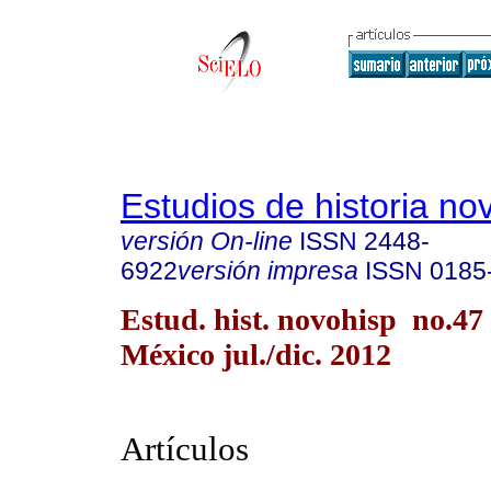
Estudios de historia n
versión On-line
ISSN
2448-
6922
versión impresa
ISSN
0185
Estud. hist. novohisp no.47
México jul./dic. 2012
Artículos