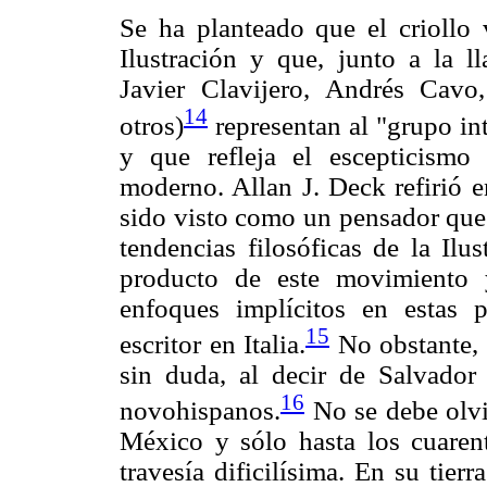
Se ha planteado que el criollo 
Ilustración y que, junto a la 
Javier Clavijero, Andrés Cav
14
otros)
representan al "grupo in
y que refleja el escepticismo 
moderno. Allan J. Deck refirió e
sido visto como un pensador que 
tendencias filosóficas de la Ilu
producto de este movimiento 
enfoques implícitos en estas 
15
escritor en Italia.
No obstante, l
sin duda, al decir de Salvador
16
novohispanos.
No se debe olvi
México y sólo hasta los cuarent
travesía dificilísima. En su tier