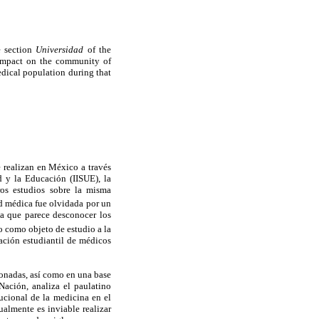
e section
Universidad
of the
 impact on the community of
medical population during that
 realizan en México a través
d y la Educación (IISUE), la
os estudios sobre la misma
ad médica fue olvidada por un
va que parece desconocer los
o como objeto de estudio a la
lación estudiantil de médicos
ionadas, así como en una base
ación, analiza el paulatino
ucional de la medicina en el
ualmente es inviable realizar