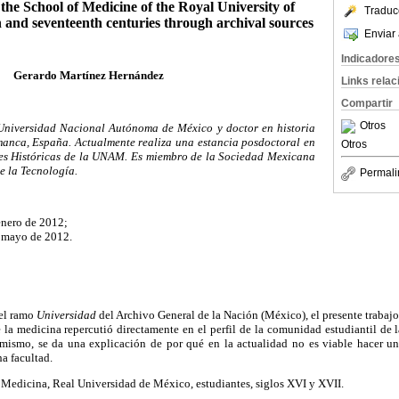
he School of Medicine of the Royal University of
Traduc
h and seventeenth centuries through archival sources
Enviar 
Indicadore
Gerardo Martínez Hernández
Links rela
Compartir
Otros
 Universidad Nacional Autónoma de México y doctor en historia
manca, España. Actualmente realiza una estancia posdoctoral en
Otros
ones Históricas de la UNAM. Es miembro de la Sociedad Mexicana
de la Tecnología.
Permali
enero de 2012;
 mayo de 2012.
el ramo
Universidad
del Archivo General de la Nación (México), el presente trabajo
la medicina repercutió directamente en el perfil de la comunidad estudiantil de 
ismo, se da una explicación de por qué en la actualidad no es viable hacer un
a facultad.
Medicina, Real Universidad de México, estudiantes, siglos XVI y XVII.