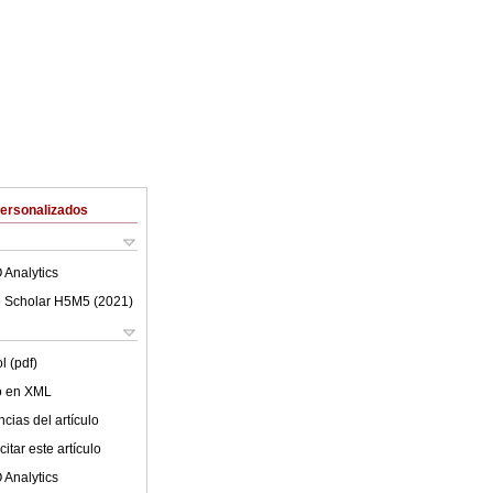
Personalizados
 Analytics
 Scholar H5M5 (
2021
)
l (pdf)
lo en XML
cias del artículo
itar este artículo
 Analytics