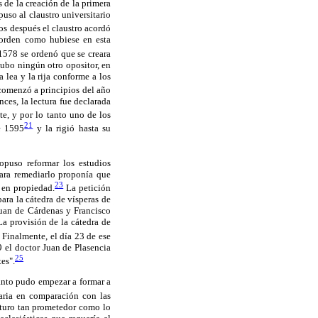
 de la creación de la primera
so al claustro universitario
s después el claustro acordó
 orden como hubiese en esta
1578 se ordenó que se creara
ubo ningún otro opositor, en
 lea y la rija conforme a los
 comenzó a principios del año
ces, la lectura fue declarada
e, y por lo tanto uno de los
21
e 1595
y la rigió hasta su
opuso reformar los estudios
 Para remediarlo proponía que
23
 en propiedad.
La petición
ara la cátedra de vísperas de
Juan de Cárdenas y Francisco
a provisión de la cátedra de
Finalmente, el día 23 de ese
9 el doctor Juan de Plasencia
25
es".
tanto pudo empezar a formar a
aria en comparación con las
uturo tan prometedor como lo