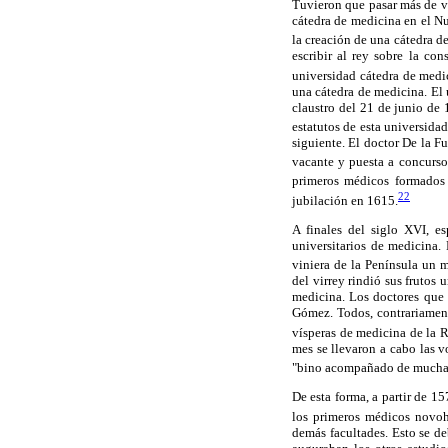
Tuvieron que pasar más de ve
cátedra de medicina en el N
la creación de una cátedra d
escribir al rey sobre la c
universidad cátedra de medi
una cátedra de medicina. El
claustro del 21 de junio de 
estatutos de esta universida
siguiente. El doctor De la F
vacante y puesta a concurso
primeros médicos formados 
22
jubilación en 1615.
A finales del siglo XVI, e
universitarios de medicina. 
viniera de la Península un 
del virrey rindió sus frutos
medicina. Los doctores que 
Gómez. Todos, contrariament
vísperas de medicina de la 
mes se llevaron a cabo las v
"bino acompañado de mucha ge
De esta forma, a partir de 1
los primeros médicos novoh
demás facultades. Esto se d