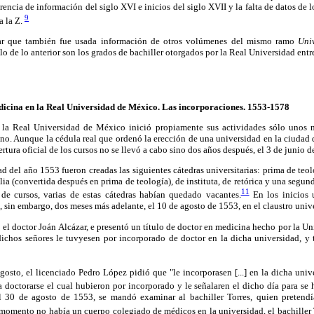
rencia de información del siglo XVI e inicios del siglo XVII y la falta de datos de
9
a la Z.
car que también fue usada información de otros volúmenes del mismo ramo
Uni
lo de lo anterior son los grados de bachiller otorgados por la Real Universidad ent
icina en la Real Universidad de México. Las incorporaciones. 1553-1578
 la Real Universidad de México inició propiamente sus actividades sólo unos 
no. Aunque la cédula real que ordenó la erección de una universidad en la ciudad
rtura oficial de los cursos no se llevó a cabo sino dos años después, el 3 de junio d
d del año 1553 fueron creadas las siguientes cátedras universitarias: prima de teol
lia (convertida después en prima de teología), de instituta, de retórica y una segu
11
de cursos, varias de estas cátedras habían quedado vacantes.
En los inicios u
 sin embargo, dos meses más adelante, el 10 de agosto de 1553, en el claustro unive
el doctor Joán Alcázar, e presentó un título de doctor en medicina hecho por la Un
dichos señores le tuvyesen por incorporado de doctor en la dicha universidad, y 
gosto, el licenciado Pedro López pidió que "le incorporasen [...] en la dicha univ
doctorarse el cual hubieron por incorporado y le señalaren el dicho día para se 
 30 de agosto de 1553, se mandó examinar al bachiller Torres, quien pretendí
omento no había un cuerpo colegiado de médicos en la universidad, el bachiller 