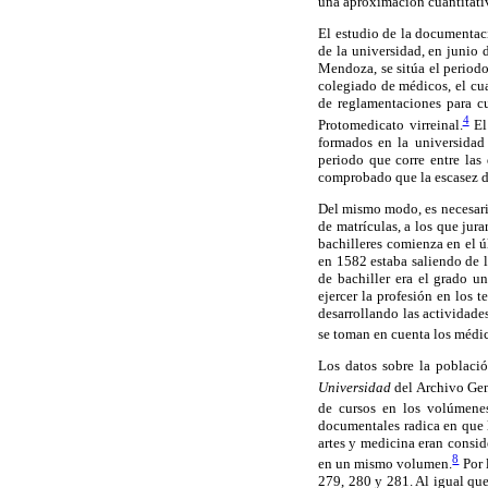
una aproximación cuantitativ
El estudio de la documentaci
de la universidad, en junio 
Mendoza, se sitúa el periodo
colegiado de médicos, el cual
de reglamentaciones para cu
4
Protomedicato virreinal.
El 
formados en la universidad
periodo que corre entre las
comprobado que la escasez de 
Del mismo modo, es necesario
de matrículas, a los que jura
bachilleres comienza en el ú
en 1582 estaba saliendo de 
de bachiller era el grado u
ejercer la profesión en los 
desarrollando las actividade
se toman en cuenta los médic
Los datos sobre la població
Universidad
del Archivo Gene
de cursos en los volúmene
documentales radica en que l
artes y medicina eran consid
8
en un mismo volumen.
Por 
279, 280 y 281. Al igual que