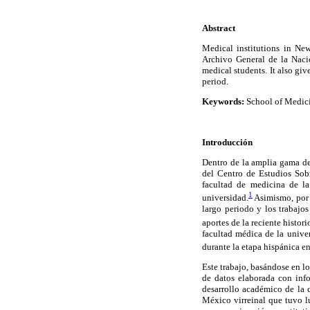
Abstract
Medical institutions in N
Archivo General de la Naci
medical students. It also giv
period.
Keywords:
School of Medici
Introducción
Dentro de la amplia gama de
del Centro de Estudios Sobr
facultad de medicina de l
1
universidad.
Asimismo, por l
largo periodo y los trabajo
aportes de la reciente histori
facultad médica de la univer
durante la etapa hispánica e
Este trabajo, basándose en l
de datos elaborada con inf
desarrollo académico de la 
México virreinal que tuvo lu