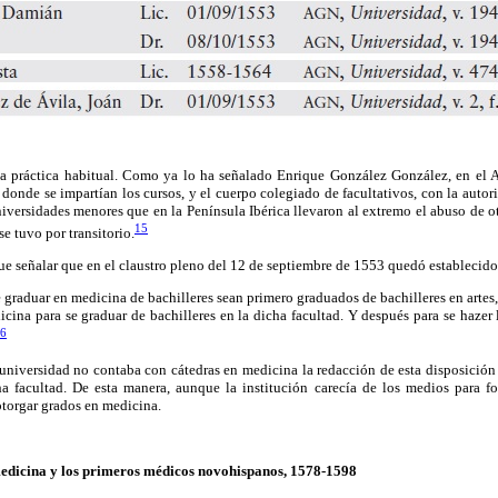
na práctica habitual. Como ya lo ha señalado Enrique González González, en el 
, donde se impartían los cursos, y el cuerpo colegiado de facultativos, con la auto
niversidades menores que en la Península Ibérica llevaron al extremo el abuso de ot
15
e tuvo por transitorio.
e señalar que en el claustro pleno del 12 de septiembre de 1553 quedó establecid
 graduar en medicina de bachilleres sean primero graduados de bachilleres en artes,
cina para se graduar de bachilleres en la dicha facultad. Y después para se hazer 
6
universidad no contaba con cátedras en medicina la redacción de esta disposición
a facultad. De esta manera, aunque la institución carecía de los medios para f
otorgar grados en medicina.
edicina y los primeros médicos novohispanos, 1578-1598