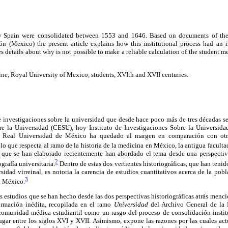
ew Spain were consolidated between 1553 and 1646. Based on documents of th
ón (Mexico) the present article explains how this institutional process had an
es details about why is not possible to make a reliable calculation of the student 
ne, Royal University of Mexico, students, XVIth and XVII centuries.
 investigaciones sobre la universidad que desde hace poco más de tres décadas se
e la Universidad (CESU), hoy Instituto de Investigaciones Sobre la Universida
a Real Universidad de México ha quedado al margen en comparación con otr
o que respecta al ramo de la historia de la medicina en México, la antigua facult
s que se han elaborado recientemente han abordado el tema desde una perspecti
2
ografía universitaria.
Dentro de estas dos vertientes historiográficas, que han tenid
sidad virreinal, es notoria la carencia de estudios cuantitativos acerca de la pob
3
n México.
os estudios que se han hecho desde las dos perspectivas historiográficas atrás menc
ormación inédita, recopilada en el ramo
Universidad
del Archivo General de la N
comunidad médica estudiantil como un rasgo del proceso de consolidación instit
gar entre los siglos XVI y XVII. Asimismo, expone las razones por las cuales act