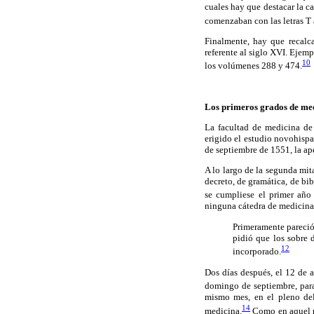
cuales hay que destacar la ca
comenzaban con las letras T 
Finalmente, hay que recal
referente al siglo XVI. Ejemp
10
los volúmenes 288 y 474.
Los primeros grados de med
La facultad de medicina de
erigido el estudio novohispa
de septiembre de 1551, la ape
A lo largo de la segunda mita
decreto, de gramática, de bib
se cumpliese el primer año 
ninguna cátedra de medicina,
Primeramente pareció 
pidió que los sobre 
12
incorporado.
Dos días después, el 12 de a
domingo de septiembre, para 
mismo mes, en el pleno del
14
medicina.
Como en aquel m