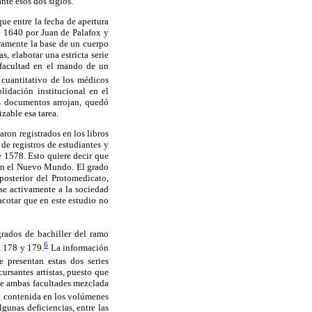
nte esos dos siglos.
ue entre la fecha de apertura
de 1640 por Juan de Palafox y
eramente la base de un cuerpo
s, elaborar una estricta serie
a facultad en el mando de un
s cuantitativo de los médicos
idación institucional en el
os documentos arrojan, quedó
zable esa tarea.
ron registrados en los libros
 de registros de estudiantes y
e 1578. Esto quiere decir que
 en el Nuevo Mundo. El grado
posterior del Protomedicato,
rse activamente a la sociedad
acotar que en este estudio no
grados de bachiller del ramo
6
, 178 y 179.
La información
 presentan estas dos series
ursantes artistas, puesto que
 de ambas facultades mezclada
tá contenida en los volúmenes
gunas deficiencias, entre las