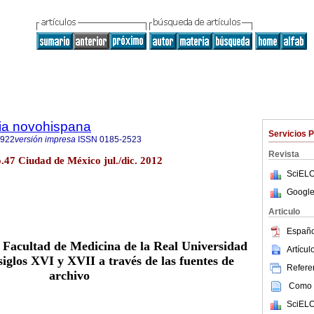
ria novohispana
Servicios 
6922
versión impresa
ISSN
0185-2523
Revista
o.47 Ciudad de México jul./dic. 2012
SciELO
Google
Articulo
Españo
 Facultad de Medicina de la Real Universidad
Artícu
siglos XVI y XVII a través de las fuentes de
Referen
archivo
Como c
SciELO