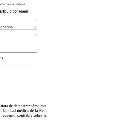
ción automática
artículo por email
s
cionados
nk
 trata de demostrar cómo este
la facultad médica de la Real
 recuento confiable sobre la