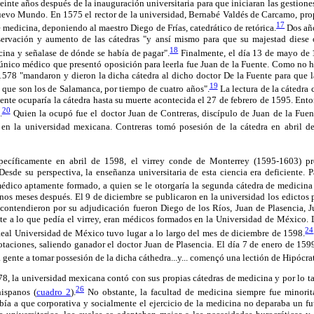
inte años después de la inauguración universitaria para que iniciaran las gestiones
uevo Mundo. En 1575 el rector de la universidad, Bernabé Valdés de Carcamo, propu
17
e medicina, deponiendo al maestro Diego de Frías, catedrático de retórica.
Dos año
onservación y aumento de las cátedras "y ansí mismo para que su majestad diese
18
cina y señalase de dónde se había de pagar".
Finalmente, el día 13 de mayo de 
 único médico que presentó oposición para leerla fue Juan de la Fuente. Como no h
1578 "mandaron y dieron la dicha cátedra al dicho doctor De la Fuente para que la
19
d que son los de Salamanca, por tiempo de cuatro años".
La lectura de la cátedra
uente ocuparía la cátedra hasta su muerte acontecida el 27 de febrero de 1595. Enton
20
.
Quien la ocupó fue el doctor Juan de Contreras, discípulo de Juan de la Fuent
en la universidad mexicana. Contreras tomó posesión de la cátedra en abril d
specíficamente en abril de 1598, el virrey conde de Monterrey (1595-1603) pr
Desde su perspectiva, la enseñanza universitaria de esta ciencia era deficiente.
médico aptamente formado, a quien se le otorgaría la segunda cátedra de medicina
 unos meses después. El 9 de diciembre se publicaron en la universidad los edictos p
contendieron por su adjudicación fueron Diego de los Ríos, Juan de Plasencia, 
e a lo que pedía el virrey, eran médicos formados en la Universidad de México. L
24
Real Universidad de México tuvo lugar a lo largo del mes de diciembre de 1598.
otaciones, saliendo ganador el doctor Juan de Plasencia. El día 7 de enero de 159
nte a tomar possesión de la dicha cáthedra...y... començó una lectión de Hipócrat
578, la universidad mexicana contó con sus propias cátedras de medicina y por lo 
26
ispanos (
cuadro 2
).
No obstante, la facultad de medicina siempre fue minorit
ebía a que corporativa y socialmente el ejercicio de la medicina no deparaba un f