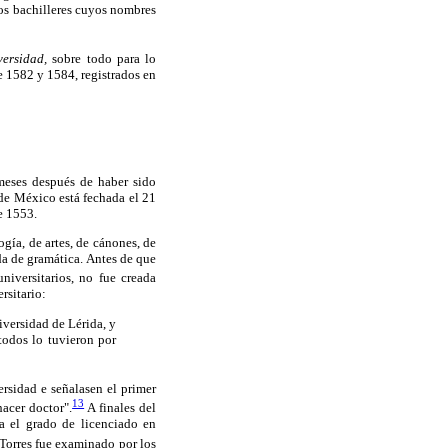
 los bachilleres cuyos nombres
versidad,
sobre todo para lo
re 1582 y 1584, registrados en
meses después de haber sido
 de México está fechada el 21
e 1553.
ogía, de artes, de cánones, de
nda de gramática. Antes de que
niversitarios, no fue creada
rsitario:
iversidad de Lérida, y
todos lo tuvieron por
ersidad e señalasen el primer
13
hacer doctor".
A finales del
a el grado de licenciado en
Torres fue examinado por los