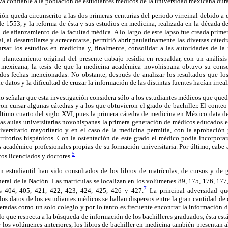
a confiable a la población de estudiantes médicos de la universidad mexicana dura
ón queda circunscrito a las dos primeras centurias del periodo virreinal debido a q
de 1553, y la reforma de ésta y sus estudios en medicina, realizada en la década 
 de afianzamiento de la facultad médica. A lo largo de este lapso fue creada prim
, al desarrollarse y acrecentarse, permitió abrir paulatinamente las diversas cátedra
rsar los estudios en medicina y, finalmente, consolidar a las autoridades de l
planteamiento original del presente trabajo residía en respaldar, con un análisi
 mexicana, la tesis de que la medicina académica novohispana obtuvo su consol
 dos fechas mencionadas. No obstante, después de analizar los resultados que l
datos y la dificultad de cruzar la información de las distintas fuentes hacían irreali
 señalar que esta investigación considera sólo a los estudiantes médicos que queda
ron cursar algunas cátedras y a los que obtuvieron el grado de bachiller. El conteo
ltimo cuarto del siglo XVI, pues la primera cátedra de medicina en México data d
las aulas universitarias novohispanas la primera generación de médicos educados
niversitario mayoritario y en el caso de la medicina permitía, con la aprobación 
territorios hispánicos. Con la ostentación de este grado el médico podía incorpora
s académico-profesionales propias de su formación universitaria. Por último, cabe 
5
os licenciados y doctores.
n estudiantil han sido consultados de los libros de matrículas, de cursos y de 
ral de la Nación. Las matrículas se localizan en los volúmenes 89, 175, 176, 177
7
s 404, 405, 421, 422, 423, 424, 425, 426 y 427.
La principal adversidad que
os datos de los estudiantes médicos se hallan dispersos entre la gran cantidad de c
eradas como un solo colegio y por lo tanto es frecuente encontrar la información
lo que respecta a la búsqueda de información de los bachilleres graduados, ésta es
 los volúmenes anteriores, los libros de bachiller en medicina también presentan al