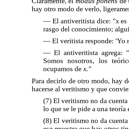
Claramente, el
modus ponens
de 
hay otro modo de verlo, ligeramen
— El antiveritista dice: "
x
es 
rasgo del conocimiento; algui
— El veritista responde: 'Yo 
— El antiveritista agrega: 
Somos nosotros, los teóri
ocupamos de
x."
Para decirlo de otro modo, hay do
hacerse al veritismo y que convi
(7) El veritismo no da cuenta
lo que se le pide a una teoría
(8) El veritismo no da cuenta
eso muestra que hay
otros ti