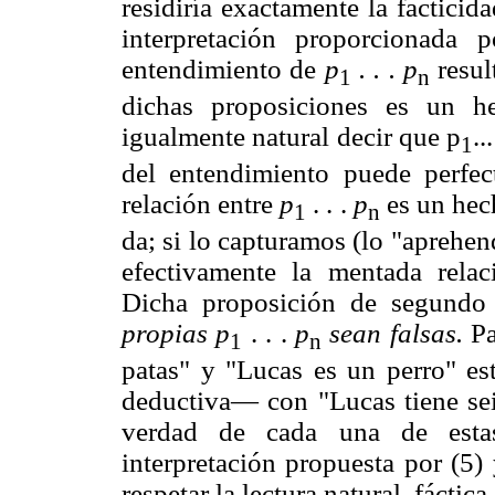
residiría exactamente la facticid
interpretación proporcionada
entendimiento de
p
. . . p
result
1
n
dichas proposiciones es un h
igualmente natural decir que p
..
1
del entendimiento puede perfec
relación entre
p
. . .
p
es un hech
1
n
da; si lo capturamos (lo "aprehen
efectivamente la mentada rela
Dicha proposición de segundo
propias p
. . .
p
sean falsas.
Pa
1
n
patas" y "Lucas es un perro" es
deductiva— con "Lucas tiene sei
verdad de cada una de estas 
interpretación propuesta por (5)
respetar la lectura natural, fáctica