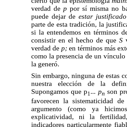
cierto que la epistemología
main
verdad de
p
por sí misma no ba
puede dejar de
estar justificado
parte de esta tradición, la justi
si la entendemos en términos de
consistir en el hecho de que
S
v
verdad de
p;
en términos más exter
como la presencia de un vínculo 
la generó.
Sin embargo, ninguna de estas con
nuestra elección de la defin
Supongamos que p
...
p
son pro
1
n
favorecen la sistematicidad d
argumento (como ya hicimos 
explicatividad, ni la fertilid
indicadores particularmente fiab