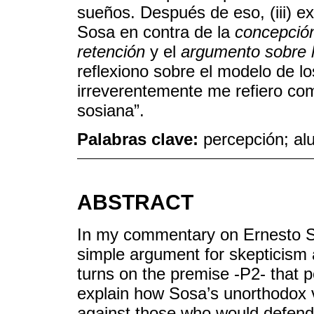
sueños. Después de eso, (iii) e
Sosa en contra de la
concepció
retención
y el
argumento sobre l
reflexiono sobre el modelo de l
irreverentemente me refiero co
sosiana”.
Palabras clave:
percepción; al
ABSTRACT
In my commentary on Ernesto Sos
simple argument for skepticism
turns on the premise -P2- that pe
explain how Sosa’s unorthodox
against those who would defend 