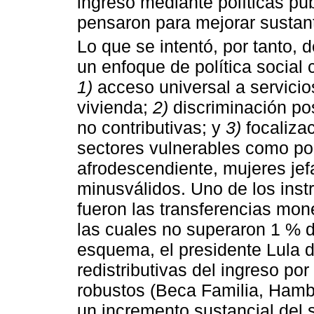
ingreso mediante políticas púb
pensaron para mejorar sustant
Lo que se intentó, por tanto,
un enfoque de política socia
1)
acceso universal a servici
vivienda;
2)
discriminación pos
no contributivas; y
3)
focalizac
sectores vulnerables como po
afrodescendiente, mujeres jef
minusválidos. Uno de los inst
fueron las transferencias mone
las cuales no superaron 1 % d
esquema, el presidente Lula da
redistributivas del ingreso p
robustos (Beca Familia, Hamb
un incremento sustancial del 