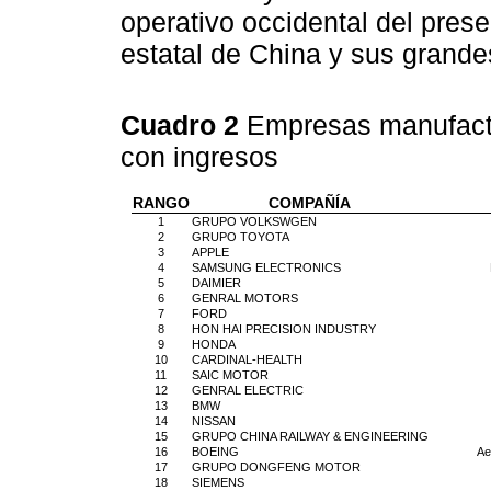
operativo occidental del pres
estatal de China y sus grand
Cuadro 2
Empresas manufact
con ingresos
RANGO
COMPAÑÍA
1
GRUPO VOLKSWGEN
2
GRUPO TOYOTA
3
APPLE
4
SAMSUNG ELECTRONICS
5
DAIMIER
6
GENRAL MOTORS
7
FORD
8
HON HAI PRECISION INDUSTRY
9
HONDA
10
CARDINAL-HEALTH
11
SAIC MOTOR
12
GENRAL ELECTRIC
13
BMW
14
NISSAN
15
GRUPO CHINA RAILWAY & ENGINEERING
16
BOEING
Ae
17
GRUPO DONGFENG MOTOR
18
SIEMENS