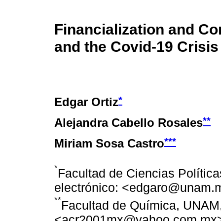
Financialization and C
and the Covid-19 Crisis
*
Edgar Ortiz
**
Alejandra Cabello Rosales
***
Miriam Sosa Castro
*
Facultad de Ciencias Polític
electrónico: <edgaro@unam.
**
Facultad de Química, UNAM, 
<acr2001mx@yahoo.com.mx>