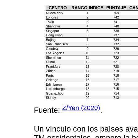
CENTRO
RANGO INDICE
PUNTAJE
CAM
Nueva York
1
769
Londres
2
742
Tokio
3
741
Shanghai
4
740
Singapur
5
738
Hong Kong
6
737
Beijing
7
734
San Francisco
8
732
Ginebra
9
729
Los Ángeles
10
723
Shenzhen
11
722
Dubai
12
721
Frankfurt
13
720
Zúrich
14
719
París
15
718
Chicago
16
717
Edimburgo
17
716
Luxemburgo
18
715
Guangzhou
19
714
Sidney
20
713
Z/Yen (2020)
Fuente:
.
Un vínculo con los países ava
TM occidentales, empero la b