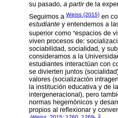
su pasado,
a partir
de la exper
Weiss (2015)
Seguimos a
en co
estudiante
y entendemos a las
superior como “espacios de vid
viven procesos de: socializaci
sociabilidad, socialidad, y su
consideramos a la Universidad
estudiantes interactúan con c
se divierten juntos (socialida
valores (socialización intrage
la institución educativa y de l
intergeneracional), pero tamb
normas hegemónicos y desarro
propios al reflexionar y conve
3
Weiss, 2015: 1260, 1269