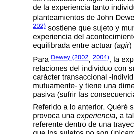
de la experiencia tanto indivi
planteamientos de John Dewey
202)
sostiene que sujeto y mun
experiencia del acontecimien
equilibrada entre actuar (
agir
)
Dewey (2002
2004)
Para
,
, la ex
relaciones del individuo con s
carácter transaccional -indiv
mutuamente- y tiene una dimen
pasiva (sufrir las consecuenc
Referido a lo anterior, Quéré 
provoca una
experiencia
, a t
referente dentro de una trayec
que los sujetos no son únicam