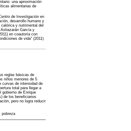
ntario: una aproximación
íticas alimentarias de
Centro de Investigación en
ación, desarrollo humano y
 calórica y nutrimental del
 Astiazarán García y
2011) en coautoría con
ondiciones de vida" (2011)
us reglas básicas de
 los niños menores de 5
e curvas de intensidad de
tura total para llegar a
el gobierno de Enrique
 de los beneficiarios
ación, pero no logra reducir
; pobreza