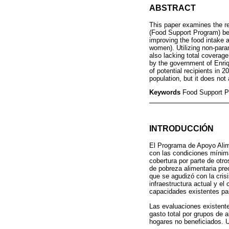
ABSTRACT
This paper examines the r
(Food Support Program) bet
improving the food intake a
women). Utilizing non-para
also lacking total coverage
by the government of Enriq
of potential recipients in 
population, but it does not
Keywords
Food Support Pr
INTRODUCCIÓN
El Programa de Apoyo Alime
con las condiciones mínima
cobertura por parte de otro
de pobreza alimentaria pre
que se agudizó con la crisi
infraestructura actual y el
capacidades existentes par
Las evaluaciones existente
gasto total por grupos de
hogares no beneficiados. U