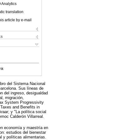
 Analytics
ic translation
is article by e-mail
ks
nk
mbro del Sistema Nacional
Barcelona. Sus líneas de
ón del ingreso, desigualdad
l, migración,
Tax System Progressivity
 Taxes and Benefits in
aar; y "La política social
moc Calderón Villarreal.
 en economía y maestría en
on: estudios del bienestar
 y políticas alimentarias.