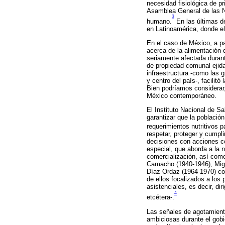
necesidad fisiológica de p
Asamblea General de las N
3
humano.
En las últimas dé
en Latinoamérica, donde e
En el caso de México, a pa
acerca de la alimentación 
seriamente afectada durante
de propiedad comunal ejida
infraestructura -como las g
y centro del país-, facilit
Bien podríamos considerar, 
México contemporáneo.
El Instituto Nacional de Sa
garantizar que la població
requerimientos nutritivos p
respetar, proteger y cumpl
decisiones con acciones c
especial, que aborda a la n
comercialización, así com
Camacho (1940-1946), Migu
Díaz Ordaz (1964-1970) con
de ellos focalizados a los 
asistenciales, es decir, di
4
etcétera-.
Las señales de agotamiento
ambiciosas durante el gobi