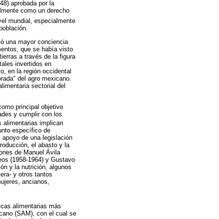
48) aprobada por la
malmente como un derecho
ivel mundial, especialmente
población.
lló una mayor conciencia
mentos, que se había visto
erras a través de la figura
ales invertidos en
o, en la región occidental
dorada" del agro mexicano.
limentaria sectorial del
como principal objetivo
ades y cumplir con los
as alimentarias implican
unto específico de
 apoyo de una legislación
roducción, el abasto y la
iones de Manuel Ávila
eos (1958-1964) y Gustavo
n y la nutrición, algunos
era- y otros tantos
mujeres, ancianos,
ticas alimentarias más
icano (SAM), con el cual se