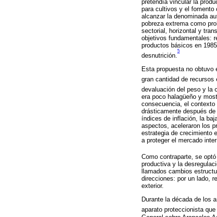
pretendía vincular la prod
para cultivos y el fomento
alcanzar la denominada aut
pobreza extrema como probl
sectorial, horizontal y tr
objetivos fundamentales: re
productos básicos en 1985;
5
desnutrición.
Esta propuesta no obtuvo e
gran cantidad de recursos
devaluación del peso y la 
era poco halagüeño y most
consecuencia, el contexto 
drásticamente después de 1
índices de inflación, la ba
aspectos, aceleraron los p
estrategia de crecimiento 
a proteger el mercado inter
Como contraparte, se optó
productiva y la desregulaci
llamados cambios estructu
direcciones: por un lado, r
exterior.
Durante la década de los a
aparato proteccionista que