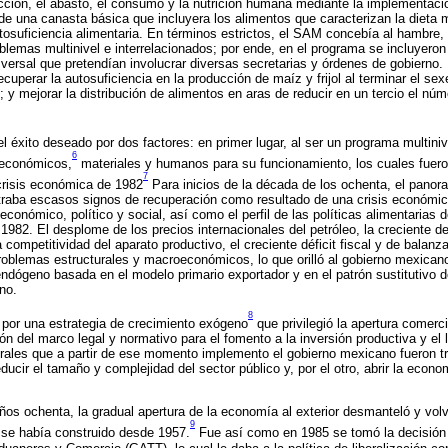
ucción, el abasto, el consumo y la nutrición humana mediante la implementac
 de una canasta básica que incluyera los alimentos que caracterizan la dieta m
osuficiencia alimentaria. En términos estrictos, el SAM concebía al hambre, l
emas multinivel e interrelacionados; por ende, en el programa se incluyeron
ansversal que pretendían involucrar diversas secretarias y órdenes de gobierno
cuperar la autosuficiencia en la producción de maíz y frijol al terminar el sex
 y mejorar la distribución de alimentos en aras de reducir en un tercio el núm
l éxito deseado por dos factores: en primer lugar, al ser un programa multin
6
 económicos,
materiales y humanos para su funcionamiento, los cuales fueron
7
crisis económica de 1982
Para inicios de la década de los ochenta, el pano
raba escasos signos de recuperación como resultado de una crisis económi
económico, político y social, así como el perfil de las políticas alimentarias
982. El desplome de los precios internacionales del petróleo, la creciente de
ja competitividad del aparato productivo, el creciente déficit fiscal y de balanz
roblemas estructurales y macroeconómicos, lo que orilló al gobierno mexicano
endógeno basada en el modelo primario exportador y en el patrón sustitutivo d
no.
8
 por una estrategia de crecimiento exógeno
que privilegió la apertura comerci
ón del marco legal y normativo para el fomento a la inversión productiva y el
rales que a partir de ese momento implemento el gobierno mexicano fueron t
educir el tamaño y complejidad del sector público y, por el otro, abrir la econ
ños ochenta, la gradual apertura de la economía al exterior desmanteló y volv
9
 se había construido desde 1957.
Fue así como en 1985 se tomó la decisión 