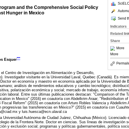
SciELO
rogram and the Comprehensive Social Policy
Automat
nst Hunger in Mexico
Send th
Indicators
Related lin
Share
More
More
***
os Esquer
Permali
 el Centro de Investigación en Alimentación y Desarrollo,
). Investigador visitante en la Universidad Laval, Quebec (Canadá). Es mie
. Doctor en economía y maestro en economía aplicada por la Universidad de 
 humano; análisis de rendimientos educativos y cambio tecnológico; distribuci
tiva, polarización económica y social; mercado de trabajo, economía informa
ión laboral. Entre sus últimas publicaciones destacan: "Comparison of the 
cation in Mexico" (2016) en coautoría con Abdelkrim Araar; "Redistribution of
 Fiscal Reform" (2015) en coautoría con Arturo Robles Valencia y Abdelkrim Ar
n progresivas las transferencias en México?" (2015) en coautoría con Cuauhte
ca@ciad.mx y luis.huesca@ecn.ulaval.ca
 la Universidad Autónoma de Ciudad Juárez, Chihuahua (México). Licenciado
Colegio de la Frontera Norte. Doctor en ciencias. Sus líneas de investigación s
ón y exclusión social; programas y políticas gubernamentales, política social