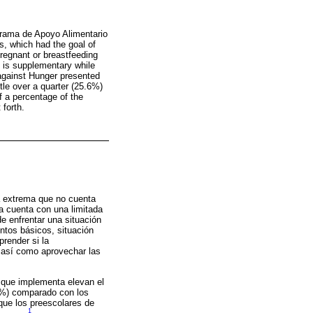
grama de Apoyo Alimentario
s, which had the goal of
pregnant or breastfeeding
m is supplementary while
e against Hunger presented
le over a quarter (25.6%)
of a percentage of the
 forth.
a extrema que no cuenta
a cuenta con una limitada
de enfrentar una situación
ntos básicos, situación
prender si la
a, así como aprovechar las
s que implementa elevan el
22%) comparado con los
 que los preescolares de
1