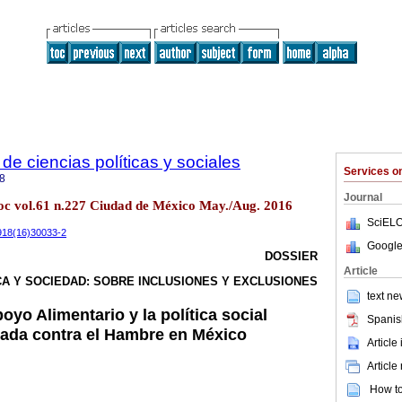
e ciencias políticas y sociales
Services 
8
Journal
 soc vol.61 n.227 Ciudad de México May./Aug. 2016
SciELO
1918(16)30033-2
Google
DOSSIER
Article
CA Y SOCIEDAD: SOBRE INCLUSIONES Y EXCLUSIONES
text ne
yo Alimentario y la política social
Spanis
uzada contra el Hambre en México
Article
Article
How to 