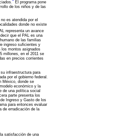
ciados.
El programa pone
rollo de los niños y de las
 no es atendida por el
ocalidades donde no existe
PAL representa un avance
 decir que el PAL es una
o humano de las familias
e ingreso suficientes y
en los montos asignados
5 millones, en el 2011 se
as en precios corrientes
 su infraestructura para
da por el gobierno federal.
en México, donde se
l modelo económico y la
e de una política social
rcera parte presenta los
 de Ingreso y Gasto de los
rama para entonces evaluar
 de erradicación de la
la satisfacción de una