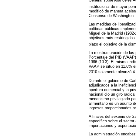
General sobre Aranceles Ad
institucional de mayor per
modificó de manera acelera
Consenso de Washington.
Las medidas de liberalizac
políticas públicas impleme
Miguel de la Madrid (1982-
objetivos más restringido
plazo el objetivo de la dis
La reestructuración de las
Porcentaje del PIB (VAAP)
1986 (10.3). El mismo indi
VAAP se situó en 11.6% en
2010 solamente alcanzó 4.
Durante el gobierno de Car
adjudicados a la ineficien
apertura comercial y la priv
nacional dio un giro radic
mecanismo privilegiado par
alimentario es un asunto d
ingresos proporcionados po
A finales del sexenio de S
específico sobre el sector 
importaciones y exportaci
La administración encabeza