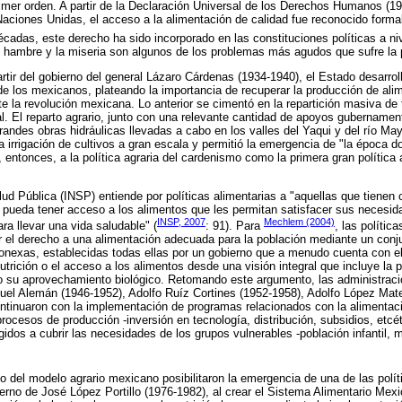
rimer orden. A partir de la Declaración Universal de los Derechos Humanos (19
aciones Unidas, el acceso a la alimentación de calidad fue reconocido for
cadas, este derecho ha sido incorporado en las constituciones políticas a n
l hambre y la miseria son algunos de los problemas más agudos que sufre la 
rtir del gobierno del general Lázaro Cárdenas (1934-1940), el Estado desarro
de los mexicanos, plateando la importancia de recuperar la producción de ali
 la revolución mexicana. Lo anterior se cimentó en la repartición masiva de ti
l. El reparto agrario, junto con una relevante cantidad de apoyos gubernament
randes obras hidráulicas llevadas a cabo en los valles del Yaqui y del río May
ó la irrigación de cultivos a gran escala y permitió la emergencia de "la época 
entonces, a la política agraria del cardenismo como la primera gran política a
lud Pública (INSP) entiende por políticas alimentarias a "aquellas que tienen 
n pueda tener acceso a los alimentos que les permitan satisfacer sus necesid
INSP, 2007
Mechlem (2004)
ara llevar una vida saludable" (
: 91). Para
, las polític
ir el derecho a una alimentación adecuada para la población mediante un conj
onexas, establecidas todas ellas por un gobierno que a menudo cuenta con el
utrición o el acceso a los alimentos desde una visión integral que incluye la p
o su aprovechamiento biológico. Retomando este argumento, las administrac
el Alemán (1946-1952), Adolfo Ruíz Cortines (1952-1958), Adolfo López Mat
tinuaron con la implementación de programas relacionados con la alimentació
procesos de producción -inversión en tecnología, distribución, subsidios, etcét
rigidos a cubrir las necesidades de los grupos vulnerables -población infantil, 
 del modelo agrario mexicano posibilitaron la emergencia de una de las polí
erno de José López Portillo (1976-1982), al crear el Sistema Alimentario Mex