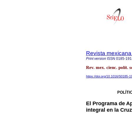
Revista mexicana d
Print version
ISSN
0185-191
Rev. mex. cienc. polít.
https://doi.org/10.1016/S0185-
POLÍTI
El Programa de Apo
integral en la Cr