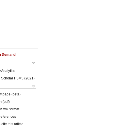
on Demand
 Analytics
 Scholar H5M5 (
2021
)
w page (beta)
h (pdf)
 in xml format
 references
cite this article