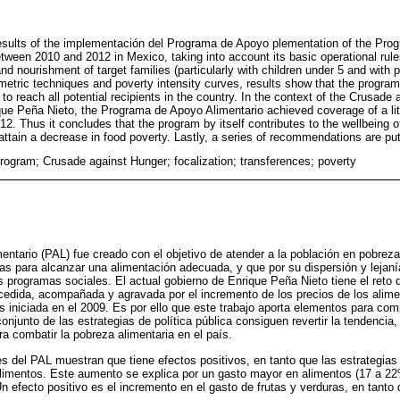
esults of the implementación del Programa de Apoyo plementation of the Pro
ween 2010 and 2012 in Mexico, taking into account its basic operational rule
nd nourishment of target families (particularly with children under 5 and with 
metric techniques and poverty intensity curves, results show that the progra
 to reach all potential recipients in the country. In the context of the Crusad
ue Peña Nieto, the Programa de Apoyo Alimentario achieved coverage of a litt
2012. Thus it concludes that the program by itself contributes to the wellbeing 
 attain a decrease in food poverty. Lastly, a series of recommendations are put
ogram; Crusade against Hunger; focalization; transferences; poverty
ntario (PAL) fue creado con el objetivo de atender a la población en pobrez
s para alcanzar una alimentación adecuada, y que por su dispersión y lejaní
s programas sociales. El actual gobierno de Enrique Peña Nieto tiene el reto 
cedida, acompañada y agravada por el incremento de los precios de los alime
s iniciada en el 2009. Es por ello que este trabajo aporta elementos para com
 conjunto de las estrategias de política pública consiguen revertir la tendenci
a combatir la pobreza alimentaria en el país.
s del PAL muestran que tiene efectos positivos, en tanto que las estrategia
 alimentos. Este aumento se explica por un gasto mayor en alimentos (17 a 
n efecto positivo es el incremento en el gasto de frutas y verduras, en tanto