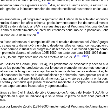
uaneros y Comercio (GATT), lo cual le daba a la política de liberalización c
10
manencia para los siguientes años.
Así, en unos cuantos años, la estructura 
da, gracias a la implementación del modelo neoliberal sustentado en los acu
ión arancelaria y el progresivo alejamiento del Estado de la actividad económ
ntadas durante los años ochenta, particularmente sobre las de corte alimenta
1988) se deja de lado al SAM y se sustituye por el Programa Nacional de Ali
s -como el mantenimiento del nivel del entonces consumo de la población-, 
11
minución de la desnutrición.
 políticas orientadas al campo incidió en el notable descenso del Valor Agrega
, ya que este disminuyó a un dígito desde los años ochenta, con excepción d
cador permite visualizar el progresivo descenso de la actividad agrícola como 
 promedio durante el período 1965-1980, en tanto que para 1981-1994 dismi
FAO, 2012
39%, lo que representa una caída efectiva de 62.2% (
).
los Salinas de Gortari (1988-1994), los problemas de desabasto y acceso a l
cia de los pequeños productores, por lo que se promovió incluso más que en el
atización de la agricultura al aprobarse la venta de las tierras ejidales. Así, la
al al abandonar la meta de la autosuficiencia y soberanía, para apostar por el
a garantizar la disponibilidad de alimentos. Este viraje se sustenta en la per
e oferta y demanda que puede resolverse mediante la compra de alimentos al e
r las exportaciones industriales y agropecuarias.
alinas se firmó el Tratado de Libre Comercio de América del Norte (TLCAN), q
agrícola en el que se indicaba que se le daría un plazo de diez años para elim
ones.
da por Ernesto Zedillo (1994-2000) implemento el Programa de Alimentación 