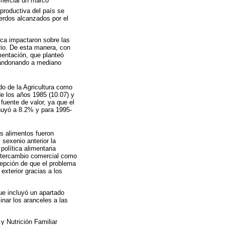
omercial un marco
productiva del país se
erdos alcanzados por el
ica impactaron sobre las
rio. De esta manera, con
mentación, que planteó
abandonando a mediano
do de la Agricultura como
e los años 1985 (10.07) y
fuente de valor, ya que el
nuyó a 8.2% y para 1995-
os alimentos fueron
 sexenio anterior la
 política alimentaria
 intercambio comercial como
cepción de que el problema
xterior gracias a los
ue incluyó un apartado
inar los aranceles a las
y Nutrición Familiar