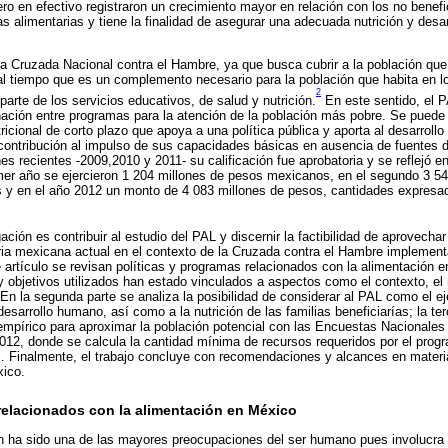
ero en efectivo registraron un crecimiento mayor en relación con los no benefi
s alimentarias y tiene la finalidad de asegurar una adecuada nutrición y desar
la Cruzada Nacional contra el Hambre, ya que busca cubrir a la población que
l tiempo que es un complemento necesario para la población que habita en l
2
arte de los servicios educativos, de salud y nutrición.
En este sentido, el 
inación entre programas para la atención de la población más pobre. Se puede
tricional de corto plazo que apoya a una política pública y aporta al desarroll
contribución al impulso de sus capacidades básicas en ausencia de fuentes d
es recientes -2009,2010 y 2011- su calificación fue aprobatoria y se reflejó 
rimer año se ejercieron 1 204 millones de pesos mexicanos, en el segundo 3 54
s y en el año 2012 un monto de 4 083 millones de pesos, cantidades expresad
gación es contribuir al estudio del PAL y discernir la factibilidad de aprovechar
taria mexicana actual en el contexto de la Cruzada contra el Hambre implementa
e artículo se revisan políticas y programas relacionados con la alimentación 
 objetivos utilizados han estado vinculados a aspectos como el contexto, e
. En la segunda parte se analiza la posibilidad de considerar al PAL como el ej
 desarrollo humano, así como a la nutrición de las familias beneficiarías; la te
 empírico para aproximar la población potencial con las Encuestas Nacionales
12, donde se calcula la cantidad mínima de recursos requeridos por el prog
 Finalmente, el trabajo concluye con recomendaciones y alcances en materia
xico.
relacionados con la alimentación en México
n ha sido una de las mayores preocupaciones del ser humano pues involucra 