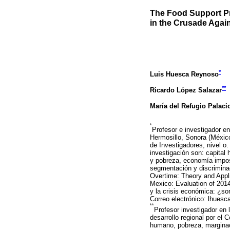
The Food Support P
in the Crusade Agai
*
Luis Huesca Reynoso
**
Ricardo López Salazar
María del Refugio Palaci
*
Profesor e investigador en
Hermosillo, Sonora (México
de Investigadores, nivel o
investigación son: capital
y pobreza, economía imposi
segmentación y discriminac
Overtime: Theory and Appli
Mexico: Evaluation of 2014
y la crisis económica: ¿so
Correo electrónico: lhues
**
Profesor investigador en
desarrollo regional por el 
humano, pobreza, marginaci