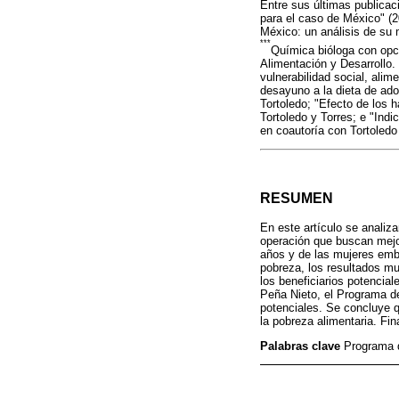
Entre sus últimas publicac
para el caso de México" (2
México: un análisis de su 
***
Química bióloga con opci
Alimentación y Desarrollo.
vulnerabilidad social, alim
desayuno a la dieta de ado
Tortoledo; "Efecto de los 
Tortoledo y Torres; e "Ind
en coautoría con Tortoledo
RESUMEN
En este artículo se analiz
operación que buscan mejora
años y de las mujeres emba
pobreza, los resultados mu
los beneficiarios potencia
Peña Nieto, el Programa de
potenciales. Se concluye qu
la pobreza alimentaria. Fi
Palabras clave
Programa d