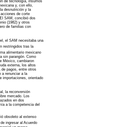
ión de tecnología, insumos
exicana y, con ello,
a desnutrición y la
 acciones de corte
. El SAM, concibió dos
enio (1982) y otros
ero de familias con
ivel, el SAM necesitaba una
 restringidos tras la
rama alimentario mexicano
ca sin parangón. Como
 de México, cambiaron
uda externa, los altos
a de pagos, entre otros
 a renunciar a la
e importaciones, orientado
al, la reconversión
 libre mercado. Los
razados en dos
omía a la competencia del
ió obsoleto al extenso
de ingresar al Acuerdo