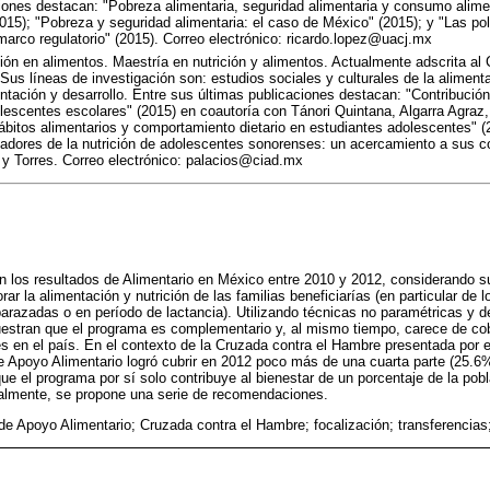
iones destacan: "Pobreza alimentaria, seguridad alimentaria y consumo alime
015); "Pobreza y seguridad alimentaria: el caso de México" (2015); y "Las pol
marco regulatorio" (2015). Correo electrónico: ricardo.lopez@uacj.mx
ón en alimentos. Maestría en nutrición y alimentos. Actualmente adscrita al 
 Sus líneas de investigación son: estudios sociales y culturales de la aliment
entación y desarrollo. Entre sus últimas publicaciones destacan: "Contribución
lescentes escolares" (2015) en coautoría con Tánori Quintana, Algarra Agraz,
hábitos alimentarios y comportamiento dietario en estudiantes adolescentes" (
icadores de la nutrición de adolescentes sonorenses: un acercamiento a sus c
 y Torres. Correo electrónico: palacios@ciad.mx
an los resultados de Alimentario en México entre 2010 y 2012, considerando s
r la alimentación y nutrición de las familias beneficiarías (en particular de
razadas o en período de lactancia). Utilizando técnicas no paramétricas y d
estran que el programa es complementario y, al mismo tiempo, carece de cober
les en el país. En el contexto de la Cruzada contra el Hambre presentada por 
 Apoyo Alimentario logró cubrir en 2012 poco más de una cuarta parte (25.6%)
e el programa por sí solo contribuye al bienestar de un porcentaje de la pobl
nalmente, se propone una serie de recomendaciones.
e Apoyo Alimentario; Cruzada contra el Hambre; focalización; transferencias