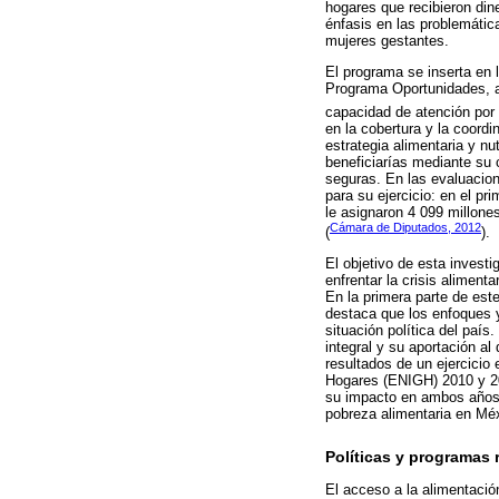
hogares que recibieron din
énfasis en las problemática
mujeres gestantes.
El programa se inserta en 
Programa Oportunidades, a
capacidad de atención por p
en la cobertura y la coord
estrategia alimentaria y nu
beneficiarías mediante su 
seguras. En las evaluacion
para su ejercicio: en el p
le asignaron 4 099 millone
Cámara de Diputados, 2012
(
).
El objetivo de esta investi
enfrentar la crisis alimen
En la primera parte de est
destaca que los enfoques y
situación política del país
integral y su aportación al
resultados de un ejercicio
Hogares (ENIGH) 2010 y 20
su impacto en ambos años.
pobreza alimentaria en Mé
Políticas y programas 
El acceso a la alimentació