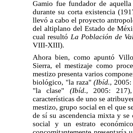
Gamio fue fundador de aquella 
durante su corta existencia (19
llevó a cabo el proyecto antropol
del altiplano del Estado de Méx
cual resultó
La Población de Val
VIII-XIII).
Ahora bien, como apuntó Vill
Sierra, el mestizaje como proc
mestizo presenta varios componen
biológico, "la raza"
(Ibíd.,
2005: 
"la clase"
(Ibíd.,
2005: 217),
características de uno se atribuye
mestizo, grupo social en el que se
de sí su ascendencia mixta y se 
social y un estrato económico
concomitantemente presentaría un